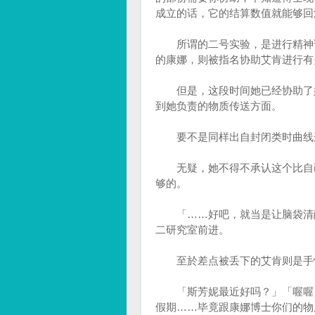
成立的话，它的结算数值就能够回
所谓的二号实验，是进行精神论
的康娜，则被指名协助艾肯进行有
但是，这段时间她已经协助了好
到她负责的物质传送方面。
要不是同样出自封闭类时曲线这
无疑，她不得不承认这个比自己
够的。
「……好吧，就当是让脑袋清醒
二研究室前进。
至於差点被丢下的艾肯则是手快
「斯芳妮最近好吗？」「喔喔，
假期……毕竟跟康娜博士你们的物