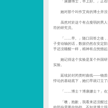
「康娜博士，早上好。」正在电
她对那个叫作艾肯的博士并没有
虽然对於这个有点瘦弱的男人让
符的研究员。
「……早。」随口回答之後，康
子变动轴的话，数据仍然在安定阶
乎还没睡醒一样，精神有点恍惚起
她记得这个实验是某个外国研究
实验。
延续於封闭类时曲线——物质在
悖论的基础底下，她们早就订立了
「……博士？博康娜士？」在艾
「噢，抱歉，我看来还没醒过来
的部份需要你协助，不知道博士现