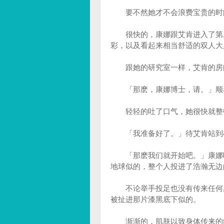
要不然她才不会浪费宝贵的时
很快的，康娜跟艾肯进入了第二
彩，以及看起来相当舒适的双人大
跟她的研究室一样，艾肯的房间
「那麽，康娜博士，请。」顺着
轻轻的吐了口气，她很快就整顿
「我准备好了。」待艾肯站到机
「那麽我们就开始吧。」康娜听
地球似的，整个人投进了浩瀚无边
不论举手投足也没有传来任何感
被扯进那片漆黑底下似的。
渐渐的，肌肤以致身体传来的细