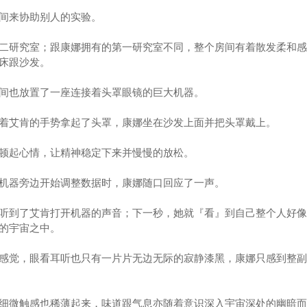
间来协助别人的实验。
研究室；跟康娜拥有的第一研究室不同，整个房间有着散发柔和感
床跟沙发。
也放置了一座连接着头罩眼镜的巨大机器。
艾肯的手势拿起了头罩，康娜坐在沙发上面并把头罩戴上。
起心情，让精神稳定下来并慢慢的放松。
器旁边开始调整数据时，康娜随口回应了一声。
到了艾肯打开机器的声音；下一秒，她就『看』到自己整个人好像
的宇宙之中。
觉，眼看耳听也只有一片片无边无际的寂静漆黑，康娜只感到整副
微触感也稀薄起来，味道跟气息亦随着意识深入宇宙深处的幽暗而