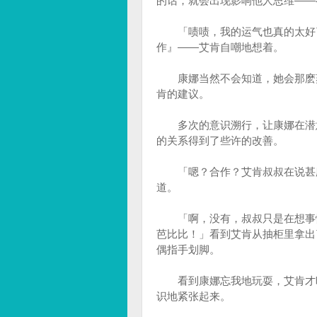
的话，就会出现影响他人思维——
「啧啧，我的运气也真的太好了
作』——艾肯自嘲地想着。
康娜当然不会知道，她会那麽爽
肯的建议。
多次的意识溯行，让康娜在潜意
的关系得到了些许的改善。
「嗯？合作？艾肯叔叔在说甚麽
道。
「啊，没有，叔叔只是在想事情
芭比比！」看到艾肯从抽柜里拿出
偶指手划脚。
看到康娜忘我地玩耍，艾肯才暗
识地紧张起来。