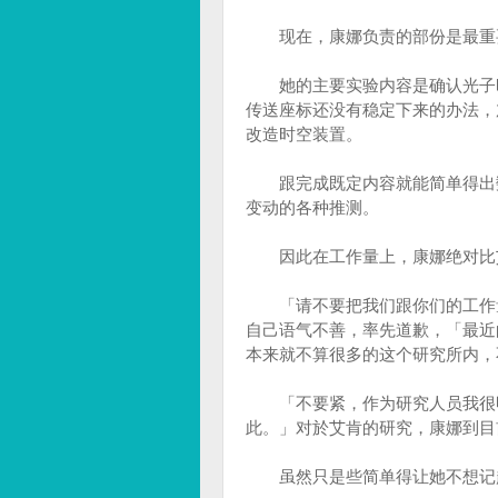
现在，康娜负责的部份是最重要
她的主要实验内容是确认光子时
传送座标还没有稳定下来的办法，
改造时空装置。
跟完成既定内容就能简单得出数
变动的各种推测。
因此在工作量上，康娜绝对比
「请不要把我们跟你们的工作量
自己语气不善，率先道歉，「最近
本来就不算很多的这个研究所内，
「不要紧，作为研究人员我很明
此。」对於艾肯的研究，康娜到目
虽然只是些简单得让她不想记起