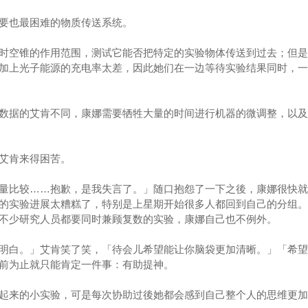
也最困难的物质传送系统。
空锥的作用范围，测试它能否把特定的实验物体传送到过去；但是
加上光子能源的充电率太差，因此她们在一边等待实验结果同时，一
据的艾肯不同，康娜需要牺牲大量的时间进行机器的微调整，以及
艾肯来得困苦。
比较……抱歉，是我失言了。」随口抱怨了一下之後，康娜很快就
的实验进展太糟糕了，特别是上星期开始很多人都回到自己的分组。
不少研究人员都要同时兼顾复数的实验，康娜自己也不例外。
白。」艾肯笑了笑，「待会儿希望能让你脑袋更加清晰。」「希望
前为止就只能肯定一件事：有助提神。
来的小实验，可是每次协助过後她都会感到自己整个人的思维更加