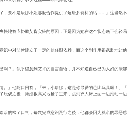
有些人会将之称为洗脑——的恶性状况。
，要不是康娜小姐那麽合作提供了这麽多资料的话……」这当然不
快地答应协助艾肯实验的原因，正是因为她在这个状态底下会轻易
识中对艾肯建立了一定的信任跟依赖，而这个副作用很讽刺地让他
啊？」似乎留意到艾肯的自言自语，并不知道自己已为人妇的康娜
。」他随口回答，「来，小康娜，这是你最爱的芭比玩具喔！」「
了玩偶之後，康娜很高兴地抢了过来，跳到双人床上面一边滚动一边
暗的松了口气；每次完成意识溯行之後，他都会因为莫名的罪恶感