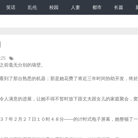
笑话
乱伦
校园
人妻
都市
长篇
】
:25
之前毫无分别的墙壁。
到了那台熟悉的机器；那是她花费了将近三年时间协助开发，终於
人满意的进展，让她不得不暂时放下跟丈夫跟女儿的家庭聚会，窝
７年２月２７日１０时４８分——的计时式电子屏幕，她整顿了一