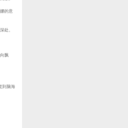
娜的意
深处。
向飘
觉到脑海