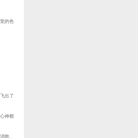
觉的色
飞出了
心神都
消散。