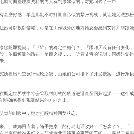
脑前面整理着资料的男人看到康娜似的，对她问候了一声。
甚麽好感；单是那副不时打量自己似的紧张视线，就让她无法放松
她可以投以信赖，可是在工作以外的地方她总会感到艾肯并非跟她
娜随即提问，「『锥』的稳定性如何？」「跟昨天没有任何变化，
段，依照预测的话在一星期之後……」听着艾肯的说明，康娜只觉得
来。
所提出时空旅行理论之後，由她们公司接下了开发携案，进行穿梭
既定世界线中将会采取封闭式的轨道进退直至回归起源——这个成
能够确实得到观测结果的方向之上。
肯的叫唤中，她才打醒精神回复状态。
。」康娜回应着，随手把桌上的行动电话收好，「怎麽了？」「二
在是否已经准备好？」艾肯专业而淡定的声音顿了顿，「要是二号实