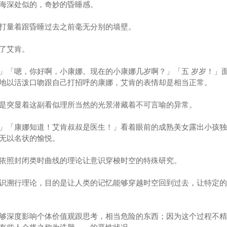
深处似的，奇妙的昏睡感。
量着跟昏睡过去之前毫无分别的墙壁。
了艾肯。
「嗯，你好啊，小康娜。现在的小康娜几岁啊？」「五 岁岁！」
地以活泼口吻跟自己打招呼的康娜，艾肯的表情却是相当正常。
突显着这副看似理所当然的光景潜藏着不可言喻的异常。
「康娜知道！艾肯叔叔是医生！」看着眼前的成熟美女露出小孩独
无以名状的愉悦。
照封闭类时曲线的理论让意识穿梭时空的特殊研究。
溯行理论，目的是让人类的记忆能够穿越时空回到过去，让特定的
深度影响个体价值观跟思考，相当危险的东西；因为这个过程不精