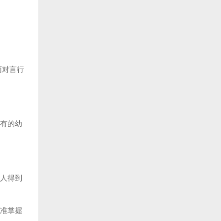
面对言行
有的幼
人得到
准掌握