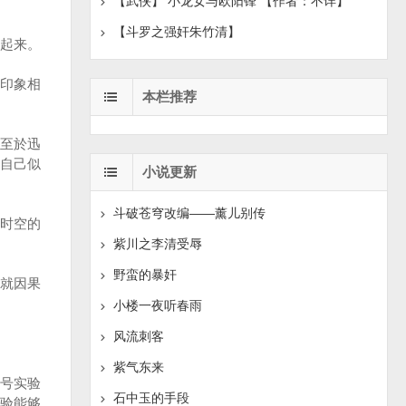
【武侠】 小龙女与欧阳锋 【作者：不详】
【斗罗之强奸朱竹清】
起来。
印象相
本栏推荐
至於迅
自己似
小说更新
斗破苍穹改编——薰儿别传
时空的
紫川之李清受辱
野蛮的暴奸
就因果
小楼一夜听春雨
风流刺客
紫气东来
号实验
石中玉的手段
验能够