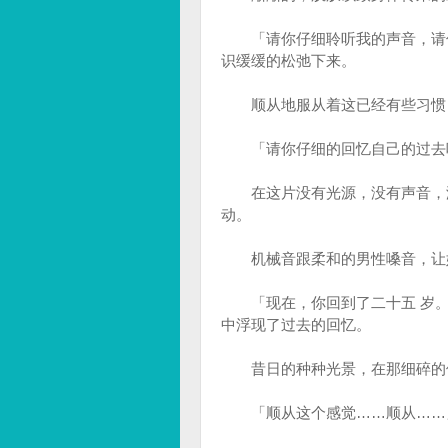
「请你仔细聆听我的声音，请你
识缓缓的松弛下来。
顺从地服从着这已经有些习惯，
「请你仔细的回忆自己的过去吧
在这片没有光源，没有声音，没
动。
机械音跟柔和的男性嗓音，让她
「现在，你回到了二十五 岁。
中浮现了过去的回忆。
昔日的种种光景，在那细碎的
「顺从这个感觉……顺从……」