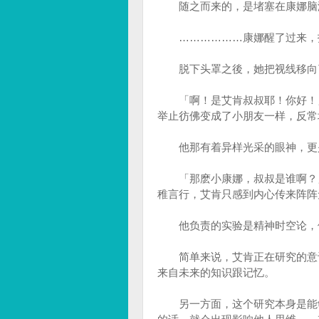
随之而来的，是堵塞在康娜脑海
………………康娜醒了过来，打
脱下头罩之後，她把视线移向
「啊！是艾肯叔叔耶！你好！」
举止彷佛变成了小朋友一样，反常
他那有着异样光采的眼神，更是
「那麽小康娜，叔叔是谁啊？」
稚言行，艾肯只感到内心传来阵阵
他负责的实验是精神时空论，依
简单来说，艾肯正在研究的意识
来自未来的知识跟记忆。
另一方面，这个研究本身是能够