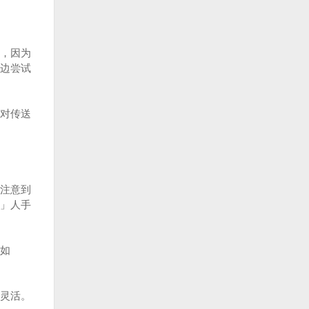
，因为
边尝试
对传送
注意到
」人手
如
灵活。