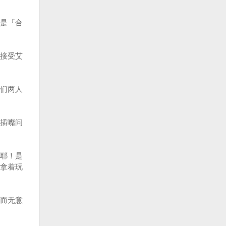
是『合
接受艾
们两人
插嘴问
耶！是
拿着玩
而无意