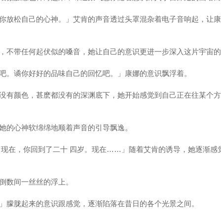
放松自己的心神。」艾肯的声音透过头罩混杂着电子音响起，让康
不带任何起伏似的嗓音，她让自己的意识更进一步深入这片宇宙的
。谲你好好的品味自己的回忆吧。」康娜的意识飘浮着。
有颜色，甚麽都没有的深渊底下，她开始感觉到自己正在往某个方
的心神软绵绵地顺着声音的引导飘逸。
现在，你回到了二十 四岁。现在……」随着艾肯的诱导，她逐渐感
倒数间一丝丝的浮上。
朦胧起来的意识跟感觉，逐渐陷落在昔日的各个光景之间。