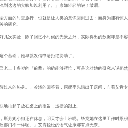
流到这边的实验加以利用了。」康娜轻轻的皱了皱眉。
方面的时空旅行，也就是让人类的意识回到过去；而身为拥有惊人
关的研究。
几次实验，除了回忆小时候的光景之外，实际得出的数据却是不容
个基础，她早就发信申请拒绝协助了。
老上十多岁的『前辈』的确能够帮忙，可是这对她的研究来说仍然
过来的热身。」冷淡的回答着，康娜率先踏出了房间，向着艾肯专
地抽起了放在桌上的报告，迅捷的跟上。
斯芳妮小姐还在休息，明天才会上班呢。毕竟她在这里工作时累积
质部门不一样呢。」艾肯轻松的语气让康娜有点无奈。