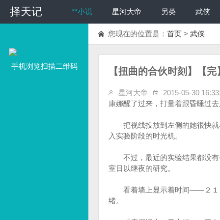
择天记
**小说
星河大帝
另类
武侠
您现在的位置是：
首页
>
武侠
手机浏览扫描二维码
【扭曲的合伙时刻】【完
星河大帝
2015-05-30 16:33
康娜醒了过来，打量着跟昏睡过去
把视线投放到左侧的她很快就看
入实验阶段的时光机。
不过，最近的实验结果都没有令
室日以继夜的研究。
看着墙上显示着时间——２１３
绪。