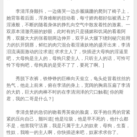
李清浑身颤抖，一边痛哭一边步履蹒跚的爬到了椅子上，
她背靠着后面，浑身难耐的扭动着，每寸娇肉都好似被洒上了
淫液般，不断的随着身体的挣扎向空气中散发着性的激素。一
双原本清澈亮丽的妙眼，此时有的只是骚媚和饥渴的看着阿
秀，双腿大大的张着朝两边伸开，双手从大腿下绕到秘穴前用
力的扒开阴唇，鲜红的肉穴混合着淫液妖艳的盛开出来，李清
泪流满面激动的泣求道[ 求求主人了，快插进大母狗的淫逼里
吧，大母狗是主人的，母狗只爱主人，只听主人的话，可怜可
怜下母狗吧，母狗真的是受不了了，要死了啊。]
秀脱下衣裤，铁铮铮的巨棒向天耸立，龟头处冒着丝丝的
热气，他走上前来，俯在李清的身上，宽阔的胸肩压扁了李清
的大奶，巨大的肉棒不时的在李清润泽的穴口触着[ 你的斯
君，我的二哥是什么？]
李清贪婪的急切的吻着秀英俊的脸庞，双手抱住秀的背紧
紧的压向自己，颤叫道[ 他是垃圾，他是早不死的，他什么都
不是，他害我守活寡，我是只属于主人的奴隶，母狗，生畜，
性奴，我唯一的主人啊，你快插进来吧，奴家求求你了。