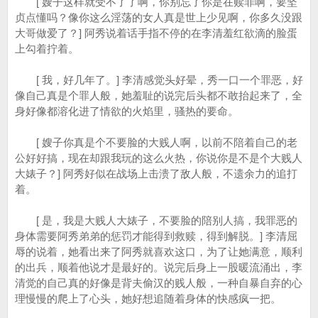
[ 嫂子这样就受不了了啊，你别忘了你是在赎罪啊，要坚
贞点懂吗？像你这么淫荡的女人真是世上少见啊，你多久没跟
大哥做爱了？] 阿秀说着话手指不停的在李清羞红欲滴的脸蛋
上勾着拧着。
[ 我，好几年了。] 李清感觉头好晕，秀一口一个罪恶，好
像自己真是个罪人般，她羞耻的说完后头都不敢抬起来了，全
身好像都溶化进了情欲的火焰里，骚热的要命。
[ 嫂子你真是个不要脸的大贱人啊，以前不陪着自己的老
公好好搞，现在却跟我玩的这么火热，你说你是不是个大贱人
大婊子？] 阿秀好似在战场上击溃了敌人般，不遗余力的追打
着。
[ 是，我是大贱人大婊子，不要脸的陪别人搞，我罪恶的
身体需要阿秀弟弟的惩罚才能得到救赎，得到解脱。] 李清屈
辱的说着，她看出来了阿秀就喜欢这口，为了让她满意，顺利
的出兵，顺着他说才是最好的。说完后身上一股暖流涌出，李
清觉的自己真的好像是背夫偷汉的贱人般，一种自暴自弃的心
理慢慢的爬上了心头，她好想追随着身体的快感疯一把。