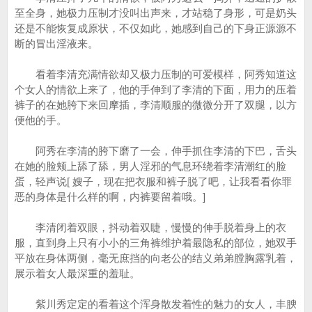
至全身，她极力压制才没叫出声来，才站稳了身形，可是奶头
还是不能恢复成原状，不仅如此，她感到自己的下身正源源不
断的冒出淫液来。
看着李清充满情欲却又极力压制的可爱模样，阿秀知道这
个女人的情欲上来了，他的手伸到了李清的下面，用力的压着
裤子的在她胯下来回摩插，李清顺服的微微分开了双腿，以方
便他的手。
阿秀在李清的胯下磨了一会，伸手抓住李清的下巴，舌头
在她的脸颊上舔了舔，男人淫邪的气息环绕着李清潮红的脸
蛋，轻声说[ 嫂子，现在把衣服和裤子脱了吧，让我看看你罪
恶的身体是什么样的啊，内裤要留着哦。]
李清闭着双眼，抖动着双睫，慢慢的伸手脱着身上的衣
服，直到身上只有小小的三角裤维护着最隐私的部位，她双手
平放在身体两侧，毫无庶挡的向老公的结义弟弟膛胸露乳着，
展示着女人最深重的羞耻。
紫川秀定定的看着这个浑身散发着性的魅力的女人，丰腴