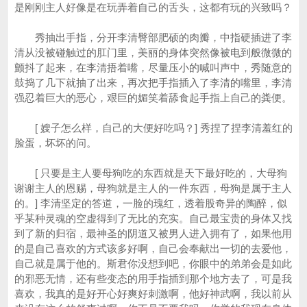
是刚刚主人好像是在玩弄着自己的舌头，这都有玩的兴致吗？
秀抽出手指，分开李清臀部肥硕的肉瓣，中指硬插进了李
清从没被碰触过的肛门里，美丽的身体突然像被电到般微微的
颤抖了起来，在李清捂着嘴，尽量压小的喊叫声中，秀随意的
鼓捣了几下就抽了出来，再次把手指插入了李清的嘴里，李清
强忍着巨大的恶心，艰巨的媚笑着舔食起手指上自己的粪便。
[ 嫂子怎么样，自己的大便好吃吗？] 秀捏了捏李清羞红的
脸蛋，坏坏的问。
[ 只要是主人要母狗吃的东西就是天下最好吃的，大母狗
谢谢主人的恩赐，母狗就是主人的一件东西，母狗是属于主人
的。] 李清坚定的答道，一脸的瑰红，透着股奇异的陶醉，似
乎某种灵魂的空虚得到了无比的充实。自己最宝贵的身体又找
到了新的归宿，最神圣的阴道又被男人进入拥有了，如果他用
的是自己喜欢的方式该多好啊，自己会奉献出一切的去爱他，
自己就是属于他的。斯君你没想到吧，你眼中的弟弟会是如此
的邪恶无情，还有些变态的用手指插到那个地方去了，可是我
喜欢，我真的是好开心好爽好刺激啊，他好神武啊，我以前从