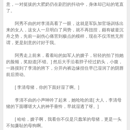
意，一对挺拔的大肥奶仍在剧烈的抖动中，身体却已站的笔直
了。
阿秀不由的对李清高看了一眼，这就是军队加官场训练出
来的女人，这女人一旦明白了局势，就不再扭捏，颇有破釜沉
舟之势，先前一副伤心痛苦到极点的模样，现在不仅浑然无所
谓，更是刻意的讨好于我。
阿秀走上前来，看着站的如军人的嫂子，轻轻的拍了拍她
的脸颊，奖励道[不错。] 然后大手沿着脖子经过奶头，小腹，
一路摸到了李清的胯下，分开内裤边缘捏住早已湿润了的阴唇
前后滑动。
[ 李清母猪，你的下面好湿了啊。]
李清不由的小声呻吟了起来，她呛呛的道[ 大人，李清母
猪的下面哪堪大人的神手垂怜，早就湿透了呀。]
[ 哈哈，嫂子啊，我看你不仅是只蠢笨的母猪，更是一头
不知廉耻的母狗啊。