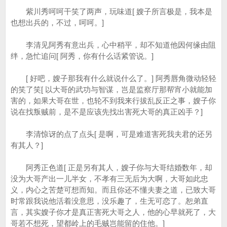
紫川秀呵呵干笑了两声，玩味道[ 嫂子所言极是，我本是
也想出兵的，不过，呵呵。]
李清见阿秀有意出兵，心中稍平，却不知道他因何缘由阻
绊，急忙追问[ 阿秀，你有什么话紧管说。]
[ 好吧，嫂子那我有什么就说什么了。] 阿秀唇角微动轻轻
的笑了笑[ 以大哥的武功与智谋，岂是监察厅那帮宵小就能加
害的，如果大哥在世，也轮不到我来行拔乱反正之事，嫂子你
说在找叛贼前，是不是应该先找出害死大哥的真正凶手？]
李清惊讶的点了点头[ 是啊，可是难道害死我夫君的还另
有其人？]
阿秀正色道[ 正是另有其人，嫂子你与大哥结婚数年，却
没为大哥产出一儿半女，不孝有三无后为大啊，大哥如此忠
义，内心之苦楚可想而知。而且你还不懂夫妻之道，已致大哥
时常跟我说他活着没意思，没乐趣了，生无可恋了。恕弟直
言，其实嫂子你才是真正害死大哥之人，他的心早就死了，大
哥若不想死，望都岭上的毛贼岂能留的住他。]