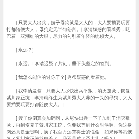
[ 只要大人出兵，嫂子母狗就是大人的，大人要插要玩要
打都随便大人，母狗定无半句怨言。] 李清媚惑的看着秀，眨
巴着一双潮红的大眼，尽力的勾引着年轻的统领大人。
[ 永远？]
[ 永远。] 李清迟疑了片刻，垂下头坚定的答到。
[ 我怎么能信的过你了？] 秀很疑惑的看着她。
[ 我李清发誓，只要大人尽快出兵平叛，消灭逆党，恢复
紫川家正统，李清就终生为紫川秀大人养的一头的母狗，大人
要插要玩要打都随便大人。]
[ 嫂子你倒真会加码啊，从尽快出兵一下子加到了消灭叛
党，再到恢复了紫川家正统，你要我等到什么时候啊。你这身
肉还真是金贵啊，换了我百万远东将士的性命，如果你等我恢
复了紫川家正统就自杀了，我不是成了冤大头了吗？]