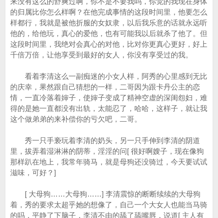
来没有这么的舒爽过啊，你不是不要我吗，你觉的我现在身体
的归属比你怎么样啊？在他完成事情的这段时间里，他要怎么
样都行，我就是被他折服的女奴隶，以后我乐意的话就永远听
他的，给他玩，真心的爱他，也有可能我以后就杀了他了。但
这段时间里，我绝对会真心的对他，比对你更真心更好，好上
千倍万倍，让他享受到最好的女人，你没有享受过的我。
看着李清这么一副痴迷的小女人样，阿秀的心里感到无比
的庆幸，果然跟自己猜想的一样，二哥因为跟卡丹公主的恋
情，一直冷落着婶子，使婶子变成了精神空虚的深闺怨妇，难
得的是她一直都没有出轨，太能忍了，哈哈，这样子，就让我
这个做弟弟的来补偿你的亏欠吧，二哥。
秀一只手亵玩着李清的奶头，另一只手伸到李清的阴道
里，拔弄着湿淋淋的阴蒂，淫淫的问[ 很好啊嫂子，现在像狗
那样趴在地上，我常年骑马，就是母狗还没骑过，今天要试试
滋味，可好？]
[ 大母狗……大母狗……] 李清震惊的断断续续的大母狗
着，秀的要求太超乎她的想像了，自己一个大女人也能当马骑
的吗，平静了下脑子，李清不由的舔了舔嘴唇，说道[ 主人有