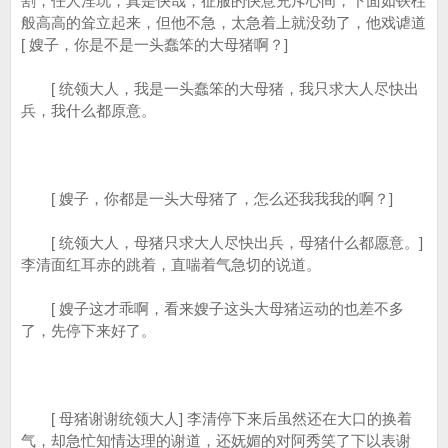
割，任人淫玩，真是快哉，征服的快意充斥心间，下面如铁柱
般高高的耸立起来，但他不急，太急着上就没劲了，他戏谑道
[ 嫂子，你是不是一头蠢笨的大母猪啊？]
[ 统领大人，我是一头蠢笨的大母猪，我只求大人尽快出
兵，我什么都原意。
[ 嫂子，你都是一头大母猪了，怎么还我我我的啊？]
[ 统领大人，母猪只求大人尽快出兵，母猪什么都愿意。]
李清面红耳赤的跳着，直喘着气急切的说道。
[ 嫂子这才乖啊，看来嫂子这头大母猪运动的也差不多
了，先停下来好了。
[ 母猪谢谢统领大人] 李清停下来后虽然还在大口的换着
气，却急忙知情达理的谢道，还妩媚的对阿秀笑了下以表谢