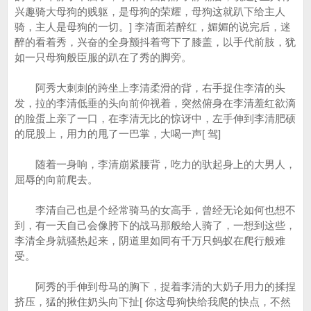
兴趣骑大母狗的贱躯，是母狗的荣耀，母狗这就趴下给主人
骑，主人是母狗的一切。] 李清面若醉红，媚媚的说完后，迷
醉的看着秀，兴奋的全身颤抖着弯下了膝盖，以手代前肢，犹
如一只母狗般臣服的趴在了秀的脚旁。
阿秀大刺刺的跨坐上李清柔滑的背，右手捉住李清的头
发，拉的李清低垂的头向前仰视着，突然俯身在李清羞红欲滴
的脸蛋上亲了一口，在李清无比的惊讶中，左手伸到李清肥硕
的屁股上，用力的甩了一巴掌，大喝一声[ 驾]
随着一身响，李清崩紧腰背，吃力的驮起身上的大男人，
屈辱的向前爬去。
李清自己也是个经常骑马的女高手，曾经无论如何也想不
到，有一天自己会像胯下的战马那般给人骑了，一想到这些，
李清全身就骚热起来，阴道里如同有千万只蚂蚁在爬行般难
受。
阿秀的手伸到母马的胸下，捉着李清的大奶子用力的揉捏
挤压，猛的揪住奶头向下扯[ 你这母狗快给我爬的快点，不然