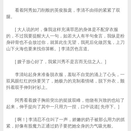
看着阿秀如刀削般的英俊脸庞，李清不由得的紧紧了双
腿。
[ 大人说的对，像我这样充满罪恶的身体是不配穿衣服
的，不过我要提醒大人一句，如若大人有半句食言，我纵是粉
身碎骨也不会放过你，就算此生无望，我死后化做厉鬼，上刀
山下火海也要来找你算帐。] 李清厉色言道。
[ 嫂子放心好了，我紫川秀不是言而无信之人。]
李清站起身来准备脱衣服，羞耻不自觉的涌上了心头，一
双凤眼红红的快要哭了，她极力的克制着情绪，脱下外衣，颤
抖着双手伸到衬衫上。
阿秀看着嫂子胸前突出的挺拔双峰，他饶有兴致的也站了
起来，伸手捉向了其中一只用力一捏，口中说道[ 先停下。]
[ 啊！] 李清忍不住叫了一声，娇嫩的奶子被那么用力的抓
紧，好像有股魔力正通过奶子要把她全身的力气吸光般。