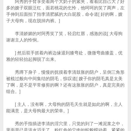
阿秀的手臂享受着两个大奶子的紧夹，看着比自己大了好
多的嫂子双眼泛红，面若桃花的乞怜，他呵呵的笑了两声，左
手伸到后面拍了拍李清肥腻的大白屁股，命令道[ 好的啊，嫂
子大母狗，现在脱掉内裤。]
李清娇媚的对阿秀笑了笑，轻启红唇，感激的说[ 大母狗
谢谢主人的怜悯。
] 然后双手抓着内裤边缘退到膝弯处，微微弯曲膝盖，优
雅的轻轻抬起脚脱了出来。
秀蹲下身子，慢慢的抚摸着李清鼓胀的阴户，呈倒三角形
被梳过般向中间集结的阴毛，惊叹道[ 嫂子你的阴毛真是太美
了啊，是不是平常修剪的啊？还有这胀胀的阴户，真是完美的
组合。]
[ 主人，没有啊，大母狗的阴毛天生就是如此的啊，主人
能满意，是大母狗最大的荣幸。]
秀的手指插进李清的淫穴里，只觉的到了一滩泥浆之中，
里面早已是洪水滔天了，粉红色的穴肉如蛇般蠕动着，紧紧的