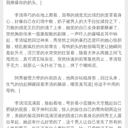
我揪爆你的奶头。]
李清乖巧的在地上爬着，屈辱的感觉无比强烈的笼罩着身
心，好像自己在幻境中般，奶子被男人的大手拉扯揉捏之下，
万般的感觉又巨烈的涌了上来，她觉的自己全身都要酥麻了。
突然胸前传来一股撕裂般的剧痛，一声吓人的爆喝在耳中响
起，李清猛然回过神来，秀突然之间的暴烈态度吓的她心惊胆
颤，错乱般疯狂的向前窜去，母狗奶头的粗俗喝骂更让她瞬间
羞欲升天，淫穴里的水突突的狂冒着，随着犬奔从两腿之间飞
甩而出，真可谓五味杂呈。突然快速的前窜戛然而止，李清双
手无力，就那么一头扑在了地上，摔了个嘴啃泥。
阿秀被惯力带的向前跌去，他两步站稳身形，回过头来，
生气的抬起脚碾踩着李清的脑袋，嘴里臭骂道[ 你这不中用的
母狗。]
李清泪流满面，脸贴着地，弯折着小蛮腰向天空翘起自己
肥硕的屁股，双手伸到后面，惊人的扳住自己的臀肉朝两边分
开，美丽的菊花洞和流满淫液的阴道口向着身后的阿秀主人露
出举起。她还有什么好管的了，这个男人让自己丧失了所有的