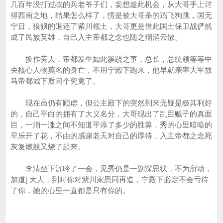
几百年没打过战的兵老爷子们，妄想趁此机会，从大哥手上讨
得西南之地，结果怎么样了，愣是被大哥杀的鸡飞狗跳，国无
宁日，狼狈的退还了紫川领土，大哥更是借此国土保卫战俨然
成了民族英雄，自己入主帝都之念也随之烟消云散。
换作旁人，帝都发生如此蹊跷之事，总长，总统领等等中
央核心人物莫名的身亡，不用宁殿下跑来，他早就亲率大军放
马帝都城下质问个究竟了。
现在虽仍有顾虑，但公主殿下的突然到来无疑是极其利好
的，自己平白的拥有了大义名分，大哥现出了乱臣贼子的真面
目，一消一涨之间不知道平添了多少的胜算，秀的心里暗暗的
早乐开了花，不由的感谢老天对自己的厚待，入主帝都之念死
灰复燃般又烧了起来。
李清坐下沉吟了一会，见秀仍是一副深思状，不为所动，
加道[ 大人，到时你对紫川家恩同再造，宁殿下必定不会亏待
了你，她的心里一直都是只有你的。