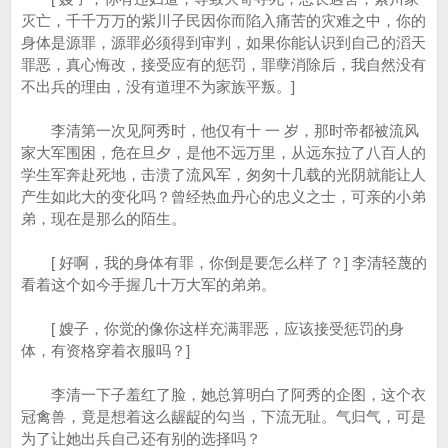
灭亡，千千万万的紫川子民因你而陷入痛苦的灾难之中，你的
身体是源罪，源罪必须得到审判，如果你能认识到自己的滔天
罪恶，真心悔改，接受应有的惩罚，罪孽消除后，我自然没有
不出兵的理由，没有道理不为家族平叛。]
李清第一次见阿秀时，他仅有十 一 岁，那时帝都被流风
家大军围困，危在旦夕，是他不远万里，从远东拉了八百人的
学生军奔赴死地，击溃了流风军，匆匆十几载的光阴就能让人
产生如此大的变化吗？曾经热血丹心的忠义之士，可亲的小弟
弟，现在是那么的陌生。
[ 好啊，我的身体有罪，你倒是要怎么样了？] 李清轻蔑的
看着这个如今手握几十万大军的弟弟。
[ 嫂子，你觉的像你这样充满罪恶，应该接受惩罚的身
体，有资格穿着衣服吗？]
李清一下子羞红了脸，她总算明白了阿秀的企图，这个衣
冠禽兽，竟是想着这么龌龊的勾当，下流无耻。气归气，可是
为了让她出兵自己还有别的选择吗？