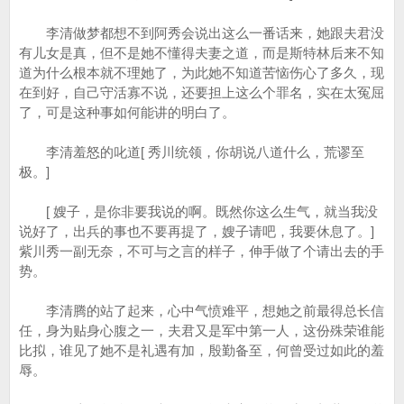
李清做梦都想不到阿秀会说出这么一番话来，她跟夫君没
有儿女是真，但不是她不懂得夫妻之道，而是斯特林后来不知
道为什么根本就不理她了，为此她不知道苦恼伤心了多久，现
在到好，自己守活寡不说，还要担上这么个罪名，实在太冤屈
了，可是这种事如何能讲的明白了。
李清羞怒的叱道[ 秀川统领，你胡说八道什么，荒谬至
极。]
[ 嫂子，是你非要我说的啊。既然你这么生气，就当我没
说好了，出兵的事也不要再提了，嫂子请吧，我要休息了。]
紫川秀一副无奈，不可与之言的样子，伸手做了个请出去的手
势。
李清腾的站了起来，心中气愤难平，想她之前最得总长信
任，身为贴身心腹之一，夫君又是军中第一人，这份殊荣谁能
比拟，谁见了她不是礼遇有加，殷勤备至，何曾受过如此的羞
辱。