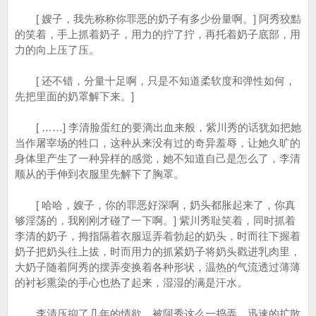
[ 嫂子，我先称称你罪恶的奶子有多少份量啊。] 阿秀狡黠
的笑着，手上抓着奶子，用力的拧了拧，再托着奶子底部，用
力的向上压了压。
[ 还不错，分量十足啊，只是不知道柔软度和弹性如何，
先把里面的奶罩解下来。]
[ ……] 李清脸蛋红的要滴出血来般，紫川秀的话犹如把她
当作屠宰场的牲口，这种从来没有过的奇异羞辱，让她久旷的
身体里产生了一种异样的感觉，她不知道自己是怎么了，李清
顺从的手伸到衣服里先解下了胸罩。
[ 哈哈，嫂子，你的罪恶好深啊，奶头都胀起来了，你真
够淫荡的，我刚刚才碰了一下啊。] 紫川秀耻笑着，同时抓着
李清的奶子，拇指隔着衣服逗弄着勃起的奶头，时而往下握着
奶子把奶头往上拔，时而用力的抓紧奶子将奶头戳进乳肉里，
大奶子随着阿秀的摆弄变换着各种形状，温热的气流透过薄薄
的衬衫熏染的手心也热了起来，湿湿的满是汗水。
李清压抑了几年的情欲，被阿秀这么一捣弄，迅速的扩散