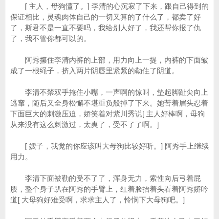
[ 主人，母狗懂了。] 李清的心沉寂了下来，跟自己得到的
保证相比，灵魂肉体自己的一切又算的了什么了，都卖了好
了，斯君不是一直不要吗，我给别人好了，我还帮你报了仇
了，我不管你都可以的。
阿秀攥住李清内裤的上部，用力向上一提，内裤的下面皱
成了一根绳子，挤入两片阴唇里紧紧的勒住了阴道。
李清不禁双手掩住小嘴，一声啊的惊叫，垫起脚趾尖向上
逃窜，随后又全身松懈不堪重负般掉了下来。她苦着眉头忍着
下面巨大的刺激压迫，娇笑着对紫川秀说[ 主人好棒啊，母狗
从来没有这么刺激过，太爽了，受不了了啊。]
[ 嫂子，我觉的你应该叫大母狗比较好听。] 阿秀手上继续
用力。
李清下面被勒的受不了了，浑身无力，索性向后弓着屁
股，整个身子趴在阿秀的手臂上，红着脸抬着头看着阿秀娇吟
道[ 大母狗好难受啊，求求主人了，怜悯下大母狗吧。]