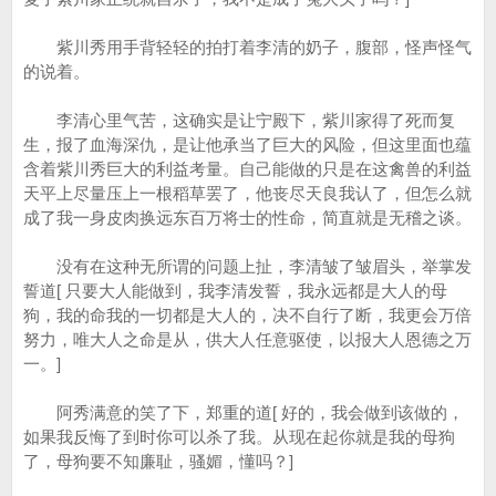
紫川秀用手背轻轻的拍打着李清的奶子，腹部，怪声怪气
的说着。
李清心里气苦，这确实是让宁殿下，紫川家得了死而复
生，报了血海深仇，是让他承当了巨大的风险，但这里面也蕴
含着紫川秀巨大的利益考量。自己能做的只是在这禽兽的利益
天平上尽量压上一根稻草罢了，他丧尽天良我认了，但怎么就
成了我一身皮肉换远东百万将士的性命，简直就是无稽之谈。
没有在这种无所谓的问题上扯，李清皱了皱眉头，举掌发
誓道[ 只要大人能做到，我李清发誓，我永远都是大人的母
狗，我的命我的一切都是大人的，决不自行了断，我更会万倍
努力，唯大人之命是从，供大人任意驱使，以报大人恩德之万
一。]
阿秀满意的笑了下，郑重的道[ 好的，我会做到该做的，
如果我反悔了到时你可以杀了我。从现在起你就是我的母狗
了，母狗要不知廉耻，骚媚，懂吗？]