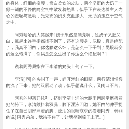
的身体，纤细的柳腰，雪白柔软的皮肤，两个坚挺的大奶子一
颤一颤的不停的向空气中散发着热量，似乎正在表达着主人内
心的羞耻与激动，光秃秃的奶头充血胀大，无助的孤立于空气
之中。
阿秀哈哈的大笑起来[ 嫂子果然是漂亮啊，这奶子又肥又
白，抓起来连手指都找不到了，还有这腰身，屁股，真是绝配
了，我真不明白，你这腰这么细，是怎么一下子到了屁股就变
的这么饱满了，你妈是怎么生出了你这么个绝配啊？]
说着阿秀屈指在下李清的奶头上勾了一下。
李清[ 啊] 的尖叫了一声，睁开潮红的眼睛，两行清泪慢慢
的流了下来，她的双唇动了动，似乎想说什么，又闭口不言。
阿秀的脚离开托鞋，挤到李清丰润的大腿里用脚掌磨擦着
她的胯下，李清颤抖着双腿，胯下淫液四溢，她不由的伸手捉
住了在自己阴部肆虐的脚，流泪的眼睛哀求的看着阿秀，弱弱
的说[ 阿秀弟弟，我站不住了，让我坐到椅子上吧。]