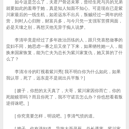
如今这是怎么了，夫君尸骨还未寒，曾经生死与共的兄弟
就要如此的羞辱于她，真是知人知面不知心。可是现在已是紫
川家最后的一线生机，如若远东不出兵，叛贼经过一两年的经
营，到时人心归附，财富兵多，与今只凭一支强军苦撑局面，
必是天壤之别，再想灭他无异于痴人说梦。
李清毕竟是经过了多年政治历练的人，跟只凭喜怒做事的
蛮妇不同，她思虑一番之后又坐了下来，如果牺牲她一人，能
换来国家恢复，能为亡夫为总长为紫川家复仇，她又算的了什
么了？
李清冷冷的盯视着紫川秀[ 我不明白你为什么如此，如果
我认罪，死了，远东是不是就出兵平叛？]
[ 嫂子，你想的太天真了，大哥，紫川家因你而亡，你的
死能赎罪吗？而且你死了，我不守诺言怎么办？你也想看着叛
逆得诛吧。]
[ 你究竟要怎样，明说吧。] 李清气愤的道。
[ 嫂子，你有违妇道，导致大哥寻死，总长遇害，紫川家