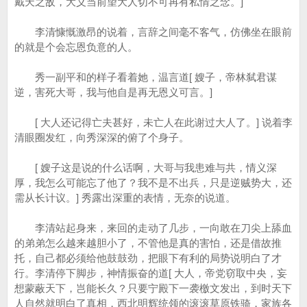
戴天之敌，大义当前望大人切不可再有私情之念。]
李清慷慨激昂的说着，言辞之间毫不客气，仿佛坐在眼前
的就是个会忘恩负意的人。
秀一副平和的样子看着她，温言道[ 嫂子，帝林弑君谋
逆，害死大哥，我与他自是再无恩义可言。]
[ 大人还记得亡夫甚好，未亡人在此谢过大人了。] 说着李
清眼圈发红，向秀深深的俯了个身子。
[ 嫂子这是说的什么话啊，大哥与我患难与共，情义深
厚，我怎么可能忘了他了？我不是不出兵，只是逆贼势大，还
需从长计议。] 秀露出深重的表情，无奈的说道。
李清站起身来，来回的走动了几步，一向敢在刀尖上舔血
的弟弟怎么越来越胆小了，不管他是真的害怕，还是借故推
托，自己都必须给他鼓鼓劲，把眼下有利的局势说明白了才
行。李清停下脚步，神情振奋的道[ 大人，帝党窃取中央，妄
想蒙蔽天下，岂能长久？只要宁殿下一袭檄文发出，到时天下
人自然就明白了真相，西北明辉统领的滚滚草原铁骑，家族各