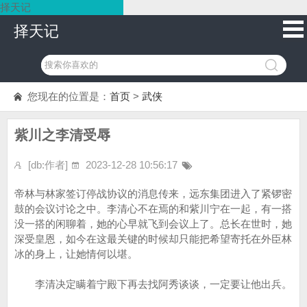
择天记
择天记
您现在的位置是：
首页
>
武侠
紫川之李清受辱
[db:作者]
2023-12-28 10:56:17
帝林与林家签订停战协议的消息传来，远东集团进入了紧锣密
鼓的会议讨论之中。李清心不在焉的和紫川宁在一起，有一搭
没一搭的闲聊着，她的心早就飞到会议上了。总长在世时，她
深受皇恩，如今在这最关键的时候却只能把希望寄托在外臣林
冰的身上，让她情何以堪。
李清决定瞒着宁殿下再去找阿秀谈谈，一定要让他出兵。