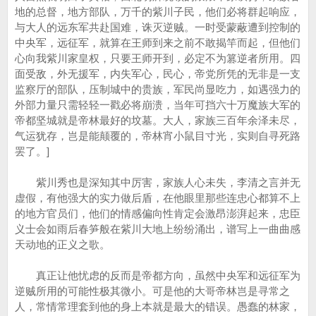
地的总督，地方部队，万千的紫川子民，他们必将群起响应，
与大人的远东军共赴国难，诛灭逆贼。一时受蒙蔽遭到控制的
中央军，远征军，就算在王师到来之前不敢揭竿而起，但他们
心向我紫川家皇权，只要王师开到，必定不为篡逆者所用。四
面受敌，外无援军，内失军心，民心，帝党所凭的无非是一支
监察厅的部队，压制城中的贵族，军民尚显吃力，如遇强力的
外部力量只需轻轻一戳必将崩溃，当年可挡六十万魔族大军的
帝都坚城就是帝林最好的坟墓。大人，家族三百年余泽未尽，
气运犹存，岂是能颠覆的，帝林宵小鼠目寸光，实则自寻死路
罢了。]
紫川秀也是深知其中厉害，家族人心未失，李清之言并无
虚假，有他强大的实力做后盾，在他眼里那些连忠心都算不上
的地方官员们，他们的情感偏向性肯定会激昂澎湃起来，忠臣
义士会如雨后春笋般在紫川大地上纷纷涌出，谱写上一曲曲感
天动地的正义之歌。
真正让他忧虑的反而是帝都方向，虽然中央军和远征军为
逆贼所用的可能性极其微小。可是他的大哥帝林岂是寻常之
人，常情常理套到他的身上本就是最大的错误。愚蠢的林家，