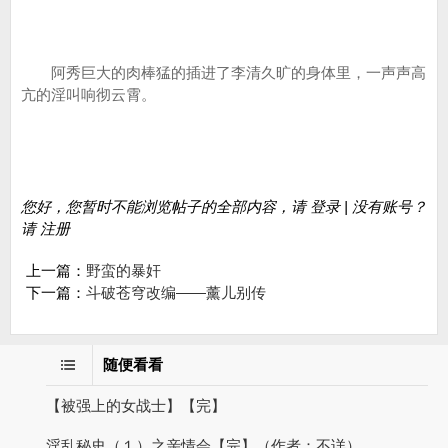
阿秀巨大的肉棒猛的插进了李清久旷的身体里，一声声高
亢的淫叫响彻云霄。
您好，您暂时不能浏览帖子的全部内容，请 登录 | 没有账号？
请 注册
上一篇：
野蛮的暴奸
下一篇：
斗破苍穹改编——薰儿别传
随便看看
【被强上的女战士】【完】
淫乱秘史（１）之亲情会【完】（作者：不详）