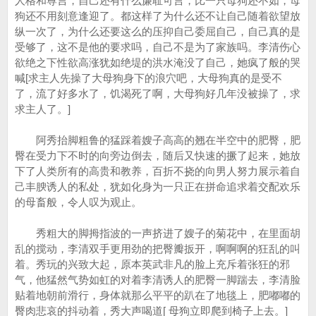
人格和尊言，自己还有什么廉耻可言，比一只母狗还不如，母
狗还不用刻意逢迎了。都这样了为什么还不让自己随着欲望放
纵一次了，为什么还要这么的压抑自己委屈自己，自己真的是
受够了，这不是他的要求吗，自己不是为了家族吗。李清伤心
欲绝之下性欲高涨犹如绝堤的洪水淹没了自己，她疯了般的哭
喊[求主人先操了大母狗身下的浪穴吧，大母狗真的是受不
了，流了好多水了，饥渴死了啊，大母狗好几年没被操了，求
求主人了。]
阿秀抬脚粗鲁的猛踩着嫂子高高的翘在半空中的肥臀，肥
臀在受力下不时的向旁边倒去，随后又快速的撅了起来，她放
下了人类所有的高贵和教养，百折不挠的向男人努力展示着自
己丰腴诱人的私处，犹如化身为一只正在拼命追求着交配欢乐
的母畜般，令人叹为观止。
秀粗大的脚拇指波的一声挤进了嫂子的菊花中，在里面胡
乱的搅动，李清双手更用劲的把臀瓣扳开，啊啊啊的狂乱的叫
着。秀玩的兴致大起，原本英武非凡的脸上充斥着张狂的邪
气，他猛然气势如虹的对着李清诱人的肥臀一脚踹去，李清脸
贴着地朝前滑行，身体就那么平平的趴在了地毯上，肥嘟嘟的
臀肉悲哀的抖动着，秀大声喝道[ 母狗立即爬到椅子上去。]