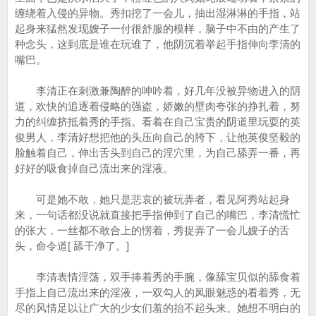
缠绕着入侵的异物。秀扣挖了一会儿，抽出湿淋淋的手指，站
起身来猛然发现嫂子一付很舒服的模样，脑子中不由的产生了
种念头，这到底是谁在玩谁了，他阴沉着举起手指伸向李清的
嘴巴。
李清正在刺激兼陶醉的呻吟着，好几年没被异物进入的阴
道，欢快的追逐着侵略的强盗，娇嫩的壁肉夸张的挣扎着，努
力的纠缠挤抵着秀的手指。看着在自己宝贵的阴道里玩耍的英
俊男人，李清好想把他的头压向自己的胯下，让他英俊坚毅的
脸触着自己，伸出舌头到自己的淫穴里，为自己舔弄一番，再
好好的吸食掉自己流出来的淫液。
可是她不敢，她只是悲哀的被玩弄者，看见阿秀站起身
来，一句话都没说就直接把手指伸到了自己的嘴巴，李清慌忙
的张大，一丝都不敢合上的愣着，秀捉弄了一会儿嫂子的舌
头，命令道[ 舔干净了。]
李清表情淫荡，双手捧着秀的手腕，像舔宝贝似的舔食着
手指上自己流出来的淫液，一双勾人的凤眼魅惑的看着秀，无
尽的风情足以让广大的少女们羞的抬不起头来。她想不明白的