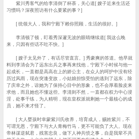
紫川秀客气的给李清倒了杯荼，关心道[ 嫂子近来生活还
习惯吗？深夜照访有什么要紧的事？]
[ 统领大人，我和宁殿下赖你照顾，生活的很好。]
李清顿了顿，盯着秀深邃无波的眼睛继续道[ 我这么晚
来，只因有些话不吐不快。]
[ 嫂子太见外了，有话尽管直言。] 秀豪爽的答道。他早就
料到李清会为了远东出兵之事再来找他，宁殿下小时候与他一
起成长，一直都是高高在上的娇公主，在众人的呵护中没有经
历过风雨，现在突逢变故，小姑娘担惊受怕的逃到了远东，除
了庆幸之外，谅她为了保持心目中的形象，也不会厚着脸皮来
求他，而且她也不懂这些。李清则不然，一直都在权力中心浸
淫，处事干练，为人精明，现在皇权派就剩她一个最核心的成
员，她不来才怪了。
[ 大人婴孩时幸蒙紫川氏收养，培育成人，赐姓紫川，不
可谓无恩，宁殿下与大人青梅竹马，更不可能负了大人。现在
帝林谋逆弑君，残害忠良，做下人神共愤之事，自是我辈不共