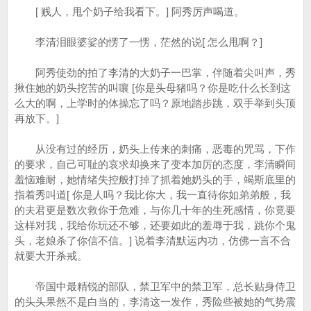
[ 贱人，甩个奶子给我看下。] 阿秀厉声喝道。
李清泪眼婆娑的愣了一愣，茫然的说[ 怎么甩啊？]
阿秀使劲的拍了李清的大奶子一巴掌，伴随着尖叫声，秀
揪住她的奶头挖苦的叫嚷 [你是头母猪吗？你是吃什么长到这
么大的啊，上学时的体操忘了吗？原地踏步跳，双手举到头顶
再放下。]
从没有过的经历，奶头上传来的刺痛，恶毒的咒骂，下作
的要求，自己可耻的哀求却换来了变本加厉的态度，李清瞬间
羞恼难耐，她情绪失控般打掉了抓着她奶头的手，竭斯底里的
指着秀叫道[ 你是人吗？我比你大，我一直待你如弟弟般，我
的夫君更是数次救你于危难，与你几十年的生死感情，你竟要
这样对我，我给你玩还不够，还要如此的羞辱于我，跳你个鬼
头，老娘杀了你信不信。] 说着李清默运内功，仿佛一言不合
就要大开杀戒。
帝国中最精锐的部队，禁卫军中的禁卫军，总长贴身侍卫
的头头果然不是白当的，李清这一发作，秀险些被她的气势震