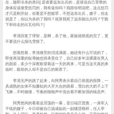
住，随即冷杀的质问[ 是谁要远东出兵的，是谁说自己罪孽的
身体应该接受惩罚的，我有逼你吗？我跟你明说吧，这点惩罚
才只是刚开始，你要是不想赎罪，不想远东出兵，嫂子，你走
就是了，你以为杀的了我吗？就算我死了远东能出兵吗？宁殿
下和你走的出瓦伦吗？]
李清回复了理智，是啊，杀了他，家族就彻底的完了，更
不要说什么报仇雪恨了。
想着想着，李清痛苦的泪流满面，她还有什么可说的了，
即使再深重的耻辱她也得承受住了，自己好多年没裸露在男人
的面前，多少个深夜盼望着这一天的再来，可是当这天真的来
临时，眼前的人却不是自己的斯君了。
李清无声的跳了起来，向阿秀表示着自己彻底的投降，一
具成熟的女体不知廉耻的大开大合的跳着，雪白的大奶子上下
飞舞，不时碰撞，节奏的啪啪声中混合着不断加强的喘息声。
阿秀悠闲的看着这淫荡的一幕，昔日端庄贤惠，一身军人
干练的嫂子，今日却被自己搞成如此一副骚贷模样，任人宰