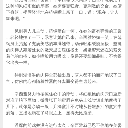
这种和风细雨似的摩擦，她需要更狂野、更刺激的交合。她俯
下身躯，樱唇轻轻地在范铜嘴上亲了一口，道：“现在，让人
家来吧。”
见到美人儿主动，范铜暗自一笑，在她的富有弹性的玉臀
上轻轻地拍了一下，示意让她自己来。辛西雅娇媚一笑，在范
铜身上抬起了充满美感的丰满翘臀，动作轻柔缓慢至极，坚挺
的肉棒从宛若处女的嫩穴里面缓缓拔出，娇嫩蜜穴还在紧紧夹
着他的肉棒，如小嘴般用力吸吮，像是还要细细品味，不舍得
它出去一样。
待到湿淋淋的肉棒全部抽出后，两人都不约而同地叹了口
气，仿佛内心都随着性器的分离而变得空虚起来。
辛西雅努力地按捺住心中的悸动，将红艳艳的肉穴口重新
对准了胯下巨物，微微张开的蜜唇在龟头上浅尝辄止地摩擦了
几下，就像是亲吻一般，几滴蜜汁不时地从粉嫩多汁的蜜穴中
滴落，直接地滴在了马眼之上，显得无比淫靡。
淫靡的前戏并没有进行太久，辛西雅就已忍不住地在美臀