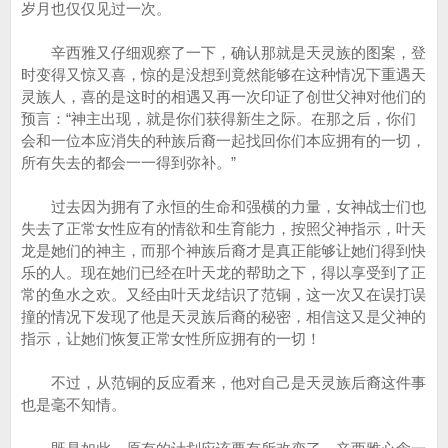
岁月也仅仅见过一次。
辛西雅又仔细观察了一下，确认那就是天灵族的图案，登
时变得又惊又喜，惊的是没想到竟然能够在这种情况下重遇天
灵族人，喜的是这时的相遇又再一次印证了创世父神对他们的
预言：“神主出现，就是你们获得新生之际。在那之后，你们
会和一位本应消失的种族后裔一起找回你们本应拥有的一切，
所有失去的都会一一得到弥补。”
过去因为拥有了永恒的生命和强横的力量，女神战士们也
失去了正常女性应有的情欲和生育能力，按照父神指示，叶天
龙是她们的神主，而那个神族后裔才是真正能够让她们得到快
乐的人。现在她们已经在叶天龙的帮助之下，得以享受到了正
常的鱼水之欢。又经由叶天龙结识了范铜，这一次又在误打误
撞的情况下发现了他是天灵族后裔的秘密，相信这又是父神的
指示，让她们恢复正常女性所应拥有的一切！
不过，从范铜的反应看来，他对自己是天灵族后裔这件事
也是毫不知情。