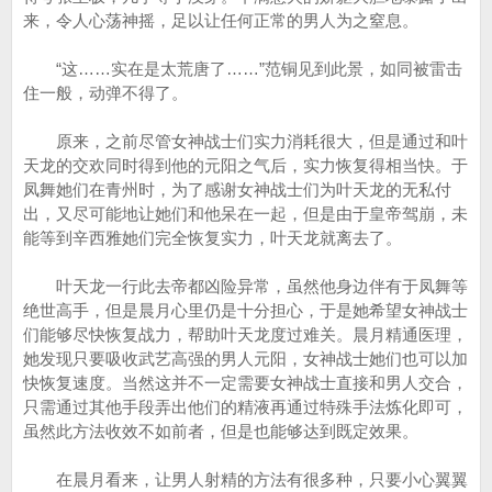
来，令人心荡神摇，足以让任何正常的男人为之窒息。
“这……实在是太荒唐了……”范铜见到此景，如同被雷击
住一般，动弹不得了。
原来，之前尽管女神战士们实力消耗很大，但是通过和叶
天龙的交欢同时得到他的元阳之气后，实力恢复得相当快。于
凤舞她们在青州时，为了感谢女神战士们为叶天龙的无私付
出，又尽可能地让她们和他呆在一起，但是由于皇帝驾崩，未
能等到辛西雅她们完全恢复实力，叶天龙就离去了。
叶天龙一行此去帝都凶险异常，虽然他身边伴有于凤舞等
绝世高手，但是晨月心里仍是十分担心，于是她希望女神战士
们能够尽快恢复战力，帮助叶天龙度过难关。晨月精通医理，
她发现只要吸收武艺高强的男人元阳，女神战士她们也可以加
快恢复速度。当然这并不一定需要女神战士直接和男人交合，
只需通过其他手段弄出他们的精液再通过特殊手法炼化即可，
虽然此方法收效不如前者，但是也能够达到既定效果。
在晨月看来，让男人射精的方法有很多种，只要小心翼翼