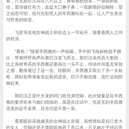
着，只见那巨汉高在八尺以上，身着褐色劲装，一身肌肉虬
结，显得健壮有力，血盆大口狮子鼻，一双眼睛好似铜铃，望
之凶恶可怕，他与光彩照人的辛西雅站在一起，让人产生美女
与野兽的错觉。
飞星等其他女神战士则在边上一字站开，观看着两人之间
的对决。
“看枪！”随着辛西雅的一声低喝，手中的飞电标枪脱手掷
出，带着呼呼风声向着巨汉直飞而去。那巨汉虽然高大魁梧，
比之身材奇高的辛西雅还要高出一头不止，但动作却毫无笨拙
之感，翻身避过了这一击。转眼间，辛西雅又取出了另一支标
枪，摆好架势准备发起新的进攻。巨汗不敢怠慢，连忙运劲防
御起来。
那巨汉正是叶天龙的同门师兄弟范铜，此次较量是应辛西
雅的要求前来与她们陪练的，虽是在比试中，但是见到辛西雅
优美的起手姿势，目光仍是不禁一呆。
看着眼前高挑健美的女神战士首领，虽然情知是自己老大
的女人，范铜还是不禁暗暗地吞了吞口水：只见她左手持闪亮