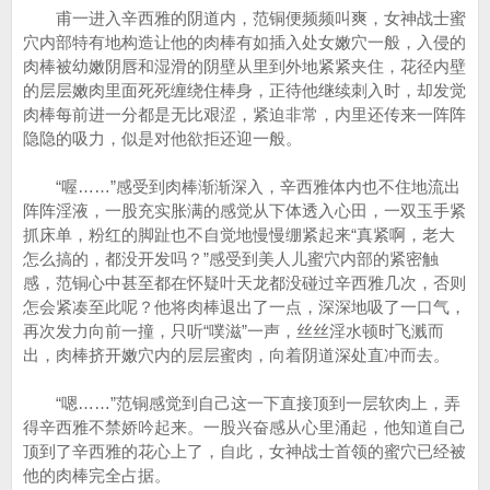
甫一进入辛西雅的阴道内，范铜便频频叫爽，女神战士蜜
穴内部特有地构造让他的肉棒有如插入处女嫩穴一般，入侵的
肉棒被幼嫩阴唇和湿滑的阴壁从里到外地紧紧夹住，花径内壁
的层层嫩肉里面死死缠绕住棒身，正待他继续刺入时，却发觉
肉棒每前进一分都是无比艰涩，紧迫非常，内里还传来一阵阵
隐隐的吸力，似是对他欲拒还迎一般。
“喔……”感受到肉棒渐渐深入，辛西雅体内也不住地流出
阵阵淫液，一股充实胀满的感觉从下体透入心田，一双玉手紧
抓床单，粉红的脚趾也不自觉地慢慢绷紧起来“真紧啊，老大
怎么搞的，都没开发吗？”感受到美人儿蜜穴内部的紧密触
感，范铜心中甚至都在怀疑叶天龙都没碰过辛西雅几次，否则
怎会紧凑至此呢？他将肉棒退出了一点，深深地吸了一口气，
再次发力向前一撞，只听“噗滋”一声，丝丝淫水顿时飞溅而
出，肉棒挤开嫩穴内的层层蜜肉，向着阴道深处直冲而去。
“嗯……”范铜感觉到自己这一下直接顶到一层软肉上，弄
得辛西雅不禁娇吟起来。一股兴奋感从心里涌起，他知道自己
顶到了辛西雅的花心上了，自此，女神战士首领的蜜穴已经被
他的肉棒完全占据。