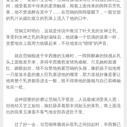
间，感受着其中传来的柔滑触感，闻着上面传来的阵阵芬芳乳
香，他不禁迷醉在其中了……在范铜的阵阵吸啜下，一股甘甜
的乳汁从嫣红挺立的乳珠上流入了他的口中。
范铜立时明白，这就是传说中救活了叶天龙的女神之乳。
享受到女神之乳的美妙滋味后，他就像一个饥渴的孩童一样，
贪婪地在上面用力吮吸起来，不住地发出“啧啧”的声音。
就在范铜痴迷于辛西雅的玉峰时，一阵阵酥麻的快感从乳
头上面散发开来，弄得辛西雅愈发情热难耐。只见她粉面通
红、媚眼如丝，情不自禁地抱紧范铜的头颈，像奶孩子似地将
一只挺耸丰盈的傲人巨乳塞进他的嘴里，那力道就好像是要让
他将整个乳房都吞进去一般，恨不得将他的脸颊与自己双峰融
化在一处。
这种甜蜜的折磨让范铜几乎窒息，人说最难消受美人恩，
但他却又甘之如饴，疯狂舔弄着那丰润如玉的美乳，将上面流
出的琼浆玉液毫不客气地全部吞进肚子里。
过了好一会，当范铜将脑袋从双乳之间抬起时，辛西雅已