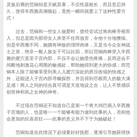
灵族后裔的范铜却是天赋异禀，不仅性器粗长，而且坚忍持
久，使得辛西雅高潮顿起，竟然一瞬间就爱上了这种性爱方
式！
过去，范铜和一些女人做爱时，曾经尝试过将肉棒齐根而
入，但总是因为那些女人承受不住而放弃，令他十分地懊恼。
但是辛西雅不同，她拥有神族的强悍肉体，又是当今众女神战
士之首，绝非一般人族女子可以比拟，所以范铜肉棒突入辛西
雅的蜜穴直至子宫内部，不仅不会让她受伤疼痛，反而还会不
间断地刺激花心周围的敏感处，帮助她得到更大的快感；而范
铜本人除了能够享受到美人儿蜜穴深处的挤压收缩的快感之
外，还能进入子宫内部寻幽探胜，并且得到尽根而入的极大满
足感！两人之间的结合真可谓是天造地设之合，让人不禁感叹
创世神和风之女神的神奇。
不过现在范铜还不知道自己是第一个将大鸡巴插入辛西雅
子宫颈的人，也是唯一一个能够有能力做到此事的人，否则他
会更加的欣喜若狂——此事的意义并不下于为她破处！
范铜知道在此情况下必须要好好抚慰，逐渐引导她获得快