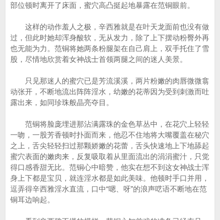
部位顿时离开了床面，蜜穴高凸挺起地暴露在范铜眼前。
这样的动作羞人之极，辛西雅就是在叶天龙面前也没有做
过，但此时她却浑身酸软，无从发力，除了上下摆动粉臀外再
也无能为力。范铜将她两条粉腿架在自己肩上，双手托住了雪
股，尽情地欣赏着女神战士首领两腿之间的迷人美景。
只见那迷人的蜜穴已是芳流溪溪，两片粉嫩的肉唇微微翕
动张开，不断地流出阵阵淫水，幼嫩的花蒂因为受到刺激而吐
露出来，如同珍珠般晶亮夺目。
范铜将脸庞埋进那沾满露珠的金色草丛中，在花穴上轻轻
一吻，一股芳香顿时扑面而来，他忍不住地将大嘴覆盖在秘穴
之上，舌尖轻轻扫过那颗娇嫩的花蕾，舌头快速地上下地舔起
蜜穴表面的嫩肉来，反复吸取着从里面流出的涓涓蜜汁，只觉
得口感香甜无比。范铜心中暗赞，他实在想不到这女神战士浑
身上下都是宝贝，就连淫水都是如此美味。他顿时手口并用，
逗弄得辛西雅淫水直流，口中“嗯、呀”的浪声呓语不断地在范
铜耳边响起。