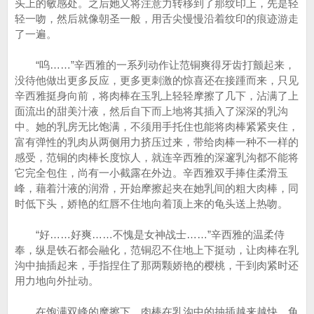
头上的敏感处。之后她又将注意力转移到了那纹印上，先是轻
轻一吻，然后就像朝圣一般，用舌尖慢慢沿着纹印的痕迹游走
了一遍。
“呜……”辛西雅的一系列动作让范铜爽得牙齿打颤起来，
没待他做出更多反应，更多更刺激的惊喜还在接踵而来，只见
辛西雅挺身向前，将肉棒在玉乳上轻轻摩擦了几下，沾满了上
面流出的甜美汁液，然后自下而上地将其插入了深深的乳沟
中。她的乳房无比饱满，不须用手托住也能将肉棒紧紧夹住，
富有弹性的乳肉从两侧用力挤压过来，带给肉棒一种不一样的
感受，范铜的肉棒长度惊人，就连辛西雅的深邃乳沟都不能将
它完全包住，尚有一小截露在外边。辛西雅双手捧住柔滑玉
峰，藉着汁液的润滑，开始摩擦起夹在她乳间的粗大肉棒，同
时低下头，娇艳的红唇不住地向着顶上来的龟头送上热吻。
“好……好爽……不愧是女神战士……”辛西雅的温柔侍
奉，纵是铁石都会融化，范铜忍不住地上下挺动，让肉棒在乳
沟中抽插起来，手指捏住了那两颗娇艳的樱桃，干到肉紧时还
用力地向外扯动。
在饱满双峰的摩擦下，肉棒在乳沟中的抽插越来越快，龟