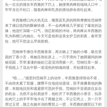
头一次次的撞在辛西雅的下巴上，她便将肉棒前端纳入口中，
牢牢含住不松口，随着肉棒和乳房的摆动拼命吞吐起来。
辛西雅檀口内火热无比，嘴唇及乳房的阵阵摩擦给范铜带
来了难以抵挡的酥麻快感，不一会肉棒就几乎接近了爆发的边
缘，他连忙深吸一口气，强忍射精的冲动，将肉棒从辛西雅的
乳沟和檀口内抽出。今天可是他和这美女护卫的初夜，春宵苦
短，他可不想这么早就射精。
范铜伸手搂住辛西雅香肩，再次吻上了她的小嘴，吸住里
面的丁香小舌，将她压倒在床上，一只手滑向了她两腿间的神
秘花园，芳草凄凄的秘处已是湿润滑腻一片。范铜往里一探，
手指抚上了花丛中那一道湿热的销魂肉缝，开始揉捏起来。
“唔……”感受到范铜手上的动作，辛西雅显得情动不堪，
不由得夹紧了双腿，腰臀不住地扭动退缩，双手推搡着他的胸
膛，本能地抗拒和逃避那可恶的手指。范铜好不容易抓住反击
的机会，当然不会轻易放手，他松开了辛西雅的小香舌，扣弄
在肉穴上的手牢牢地卡在了两腿之间，不让它闭上，另一只手
滑过玉背，随之在她丰润的臀部上一捞，辛西雅的腰部以下的