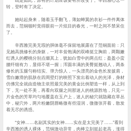
既是如此，原有的计划应该要有所改变了。辛西雅心念一
转，登时有了决定。
她站起身来，随着玉手翻飞，薄如蝉翼的衣衫一件件离体
而去，范铜顿时觉得眼前一片炫目的春光，一时之间不禁呆住
了。
辛西雅完美无瑕的胴体毫不保留地展露在了范铜面前：只
见她高挑修长的身躯，一对丰耸饱满的双峰挺立胸前，两颗嫩
红诱人的樱桃分别点缀其上，犹如白雪中的两点红；盈盈小蛮
腰纤细有力，显得不堪一握；浑圆丰满的美臀挺翘动人，两条
修长的玉腿匀称结实、弹力惊人，一头漂亮的金色长发披肩，
雪白嫩滑的肌肤在四周壁灯的映照下发出着动人的光泽，身材
仿佛完全就由造物主依照最完美的黄金比例塑造一样，从上到
下，无一处不美，再看向双腿之间那迷人的桃源胜地，只见一
片金色的芳草均匀地覆盖在玉户上，迷人的秘穴就隐藏在草丛
中，秘穴外，两片粉嫩阴唇略微有些湿润，微微张开着，散发
着无尽的诱惑。
“女神……名副其实的女神……实在是太完美了……”看到
辛西雅的诱人裸体，范铜激动异常，肉棒立刻挺起老高，涨得