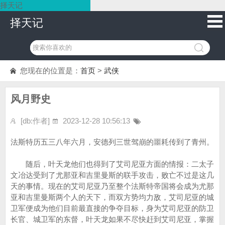
择天记
择天记
您现在的位置是：
首页
>
武侠
风月野史
[db:作者]
2023-12-28 10:56:13
法斯特历五三八年六月，安德列三世驾崩的噩耗传到了青州。
随后，叶天龙他们也得到了艾司尼亚方面的情报：二太子
文冶达受到了尤那亚和吉里曼斯的联手攻击，败亡不过是这几
天的事情。现在的艾司尼亚乃至整个法斯特帝国将会成为尤那
亚和吉里曼斯两个人的天下，而双方势均力敌，艾司尼亚的城
卫军便成为他们目前最直接的争夺目标，身为艾司尼亚的防卫
长官、城卫军的东督，叶天龙如果不尽快赶到艾司尼亚，掌握