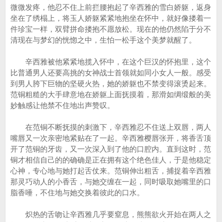
微微发疼，他忍不住上前拦腰抱起了辛西雅的雪白娇躯，返身
坐在了绣榻上，将玉人娇躯紧紧地抱坐在怀中，就好像搂着一
件珍宝一样，双臂拼命搂抱不愿放松。现在的他仍然陷于分不
清现在与梦幻的恍惚之中，生怕一松手这个美梦就醒了。
辛西雅被他紧紧地揽入怀中，在这个巨汉的怀抱里，这个
比普通男人还要高挑的女神战士首领就如同小女人一般。感受
到男人胯下巨物的坚硬火热，她的娇躯也不禁变得滚烫起来。
范铜粗糙的大手肆意地在娇躯上面抚摸着，那滑如绸缎般的美
妙触感让他禁不住地出声赞叹。
在范铜不断抚摸的刺激下，辛西雅忍不住送上双唇，两人
嘴唇又一次亲密地紧贴在了一起。辛西雅樱唇张开，将香舌顶
开了范铜的牙齿，又一次深入到了他的口腔内。直到这时，范
铜才相信自己的的确确是正在拥有这个绝色佳人，于是他稳定
心神，专心地与她打起舌仗来。范铜伸出粗舌，捕捉着辛西雅
那灵巧动人的小香舌，与她交缠在一起，同时吸取她嘴里的口
脂香唾，不住地与她交换着彼此的口水。
炽热的舌吻让辛西雅几乎要窒息，熊熊欲火开始在两人之