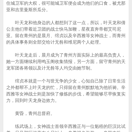
住城卫军的大权，很可能城卫军便会成为他们的口食，被尤那
亚和吉里曼斯所瓜分。
叶天龙和他身边的人都想到了这一点，所以，叶天龙和倩
公主他们带着近卫团的战士快马加鞭，星夜直奔帝都艾司尼
亚。留在青州的是晨月、绾贞以及辛西雅等女神战士，而青州
的具体事务则全部交给计无咎和维尼两个人处理。
叶天龙走后，晨月成为了青州方面实际上的最高负责人，
她一方面继续利用鸣玉阁收集情报，另一方面，留守青州的天
龙军团各将领以及计无咎等人均交由她节制。
绾贞本就是一个与世无争的少女，心知自己除了日常生活
之外都帮不上叶天龙的忙，只得留在青州默默地为他祈祷。辛
西雅等女神战士则是加快了修炼的步伐，希望能够尽早恢复实
力，回到叶天龙身边效力。
黄昏，青州总督府。
练武场上，女神战士首领辛西雅正与一位魁梧的巨汉比试