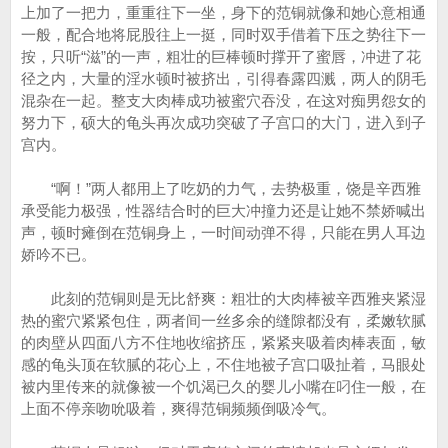
上加了一把力，重重往下一坐，身下的范铜就像和她心意相通
一般，配合地将屁股往上一挺，同时双手借着下压之势往下一
按，只听“滋”的一声，粗壮的巨棒顿时撑开了蜜唇，冲进了花
径之内，大量的淫水顿时被挤出，引得春露四溅，两人的阴毛
混杂在一起。整支大肉棒成功被蜜穴吞没，在这对痴男怨女的
努力下，硕大的龟头再次成功突破了子宫口的大门，进入到子
宫内。
“啊！”两人都用上了吃奶的力气，去势极重，饶是辛西雅
承受能力极强，性器结合时的巨大冲撞力还是让她不禁娇喊出
声，顿时瘫倒在范铜身上，一时间动弹不得，只能在男人耳边
娇吟不已。
此刻的范铜则是无比舒爽：粗壮的大肉棒被辛西雅夹紧湿
热的蜜穴紧紧包住，两者间一丝多余的缝隙都没有，柔嫩软腻
的肉壁从四面八方不住地收缩挤压，紧紧夹吸着肉棒表面，敏
感的龟头顶在软腻的花心上，不住地被子宫口吸扯着，马眼处
被内里传来的就像被一个饥渴已久的婴儿小嘴在叼住一般，在
上面不停亲吻吮吸着，爽得范铜频频倒吸冷气。