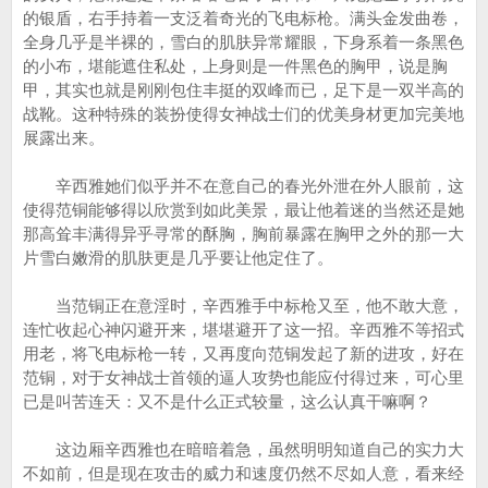
的银盾，右手持着一支泛着奇光的飞电标枪。满头金发曲卷，
全身几乎是半裸的，雪白的肌肤异常耀眼，下身系着一条黑色
的小布，堪能遮住私处，上身则是一件黑色的胸甲，说是胸
甲，其实也就是刚刚包住丰挺的双峰而已，足下是一双半高的
战靴。这种特殊的装扮使得女神战士们的优美身材更加完美地
展露出来。
辛西雅她们似乎并不在意自己的春光外泄在外人眼前，这
使得范铜能够得以欣赏到如此美景，最让他着迷的当然还是她
那高耸丰满得异乎寻常的酥胸，胸前暴露在胸甲之外的那一大
片雪白嫩滑的肌肤更是几乎要让他定住了。
当范铜正在意淫时，辛西雅手中标枪又至，他不敢大意，
连忙收起心神闪避开来，堪堪避开了这一招。辛西雅不等招式
用老，将飞电标枪一转，又再度向范铜发起了新的进攻，好在
范铜，对于女神战士首领的逼人攻势也能应付得过来，可心里
已是叫苦连天：又不是什么正式较量，这么认真干嘛啊？
这边厢辛西雅也在暗暗着急，虽然明明知道自己的实力大
不如前，但是现在攻击的威力和速度仍然不尽如人意，看来经