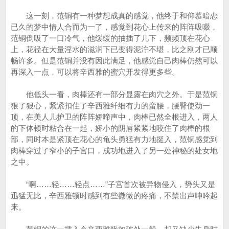
这一刻，范铜有一种梦想成真的感觉，他终于和仰慕暗恋
已久的梦中情人合而为一了，感觉到花心上传来的阵阵吸啜，
范铜倒吸了一口冷气，他缓缓的抽插了几下，频频顶在花心
上，花径在大量淫水的滋润下已变得泥泞不堪，比之刚才已顺
畅许多。但是范铜并没有因此满足，他感觉自己肉棒仍然可以
再深入一点，可以将辛西雅的蜜穴开发得更多些。
他低头一看，肉棒还有一部分显露在肉穴之外。于是范铜
狠了狠心，紧紧扣住了辛西雅纤细有力的蛮腰，腰臀使劲一
顶，在美人儿护卫的阵阵娇啼声中，肉棒已然全根进入，两人
的下体顿时粘合在一起，娇小的阴唇紧紧地咬住了肉棒的根
部，同时本是紧顶在花心的龟头勇猛有力地挺入，范铜感觉到
肉棒穿过了窄小的子宫口，成功地进入了另一处神秘的处女地
之中。
“啊……轻……轻点……”子宫首次被异物侵入，势头又是
迅猛无比，辛西雅顿时感到有些微微的疼痛，不禁出声呻吟起
来。