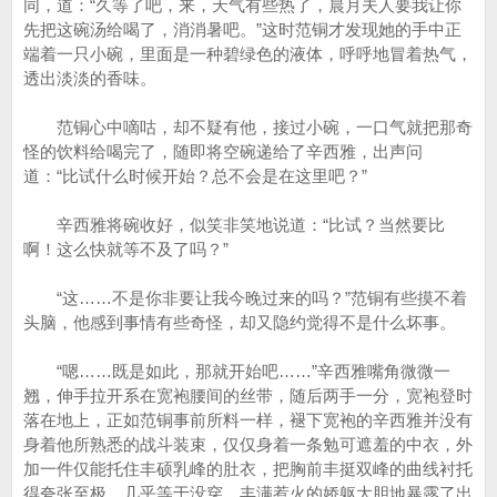
同，道：“久等了吧，来，天气有些热了，晨月夫人要我让你
先把这碗汤给喝了，消消暑吧。”这时范铜才发现她的手中正
端着一只小碗，里面是一种碧绿色的液体，呼呼地冒着热气，
透出淡淡的香味。
范铜心中嘀咕，却不疑有他，接过小碗，一口气就把那奇
怪的饮料给喝完了，随即将空碗递给了辛西雅，出声问
道：“比试什么时候开始？总不会是在这里吧？”
辛西雅将碗收好，似笑非笑地说道：“比试？当然要比
啊！这么快就等不及了吗？”
“这……不是你非要让我今晚过来的吗？”范铜有些摸不着
头脑，他感到事情有些奇怪，却又隐约觉得不是什么坏事。
“嗯……既是如此，那就开始吧……”辛西雅嘴角微微一
翘，伸手拉开系在宽袍腰间的丝带，随后两手一分，宽袍登时
落在地上，正如范铜事前所料一样，褪下宽袍的辛西雅并没有
身着他所熟悉的战斗装束，仅仅身着一条勉可遮羞的中衣，外
加一件仅能托住丰硕乳峰的肚衣，把胸前丰挺双峰的曲线衬托
得夸张至极，几乎等于没穿。丰满惹火的娇躯大胆地暴露了出