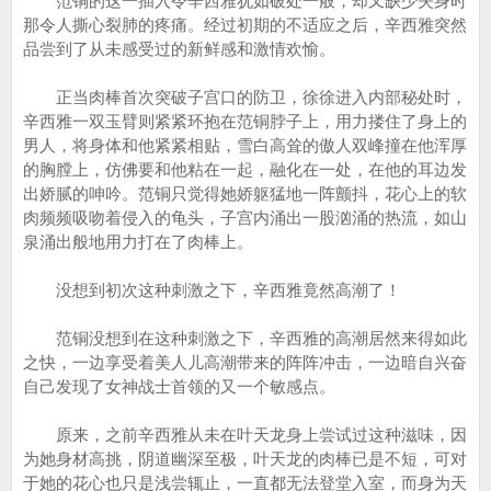
范铜的这一插入令辛西雅犹如破处一般，却又缺少失身时
那令人撕心裂肺的疼痛。经过初期的不适应之后，辛西雅突然
品尝到了从未感受过的新鲜感和激情欢愉。
正当肉棒首次突破子宫口的防卫，徐徐进入内部秘处时，
辛西雅一双玉臂则紧紧环抱在范铜脖子上，用力搂住了身上的
男人，将身体和他紧紧相贴，雪白高耸的傲人双峰撞在他浑厚
的胸膛上，仿佛要和他粘在一起，融化在一处，在他的耳边发
出娇腻的呻吟。范铜只觉得她娇躯猛地一阵颤抖，花心上的软
肉频频吸吻着侵入的龟头，子宫内涌出一股汹涌的热流，如山
泉涌出般地用力打在了肉棒上。
没想到初次这种刺激之下，辛西雅竟然高潮了！
范铜没想到在这种刺激之下，辛西雅的高潮居然来得如此
之快，一边享受着美人儿高潮带来的阵阵冲击，一边暗自兴奋
自己发现了女神战士首领的又一个敏感点。
原来，之前辛西雅从未在叶天龙身上尝试过这种滋味，因
为她身材高挑，阴道幽深至极，叶天龙的肉棒已是不短，可对
于她的花心也只是浅尝辄止，一直都无法登堂入室，而身为天