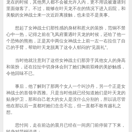
龙在的时候，其他男人都不会被允许入内，更不用说被邀请到
里面做客了。不过，能够在叶天龙不在的情况下进入后院，和
美貌的女神战士来一次近距离接触，也未尝不是美事。
想起了女神战士们那性感的身材和惹火的装扮，范铜不禁
心中一热，记得之前在飞凤府重遇叶天龙的时候，还给了他一
个恐怖的熊抱，正是其中两位女神战士上前一左一右拉住了自
己的手臂，帮助叶天龙脱离了这令人郁闷的“见面礼”。
当时他就注意到了这些女神战士们那异于其他女人的身高
和装扮，还在拉扯中切身体会到了她们胸前双峰的美妙触感，
令他回味不已。
事后，他了解到了那两个女人一个叫沙丹，另一个正是女
神战士的首领辛西雅。只是当时他就已经知道她们是叶天龙的
贴身护卫，那和自己老大的女人是没什么分别的，所以说尽管
他在那以后一直都对她们念念不忘，但一直都不敢有越礼之
想。
思忖间，走在前边的晨月已经在一间房门前停留了下来，
转身对范铜说道：