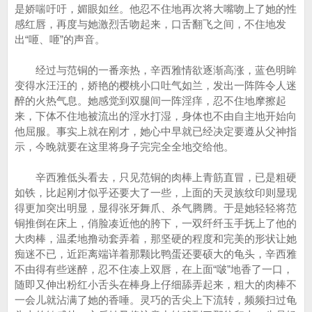
是娇喘吁吁，媚眼如丝。他忍不住地再次将大嘴吻上了她的性
感红唇，再度与她激烈舌吻起来，口舌翻飞之间，不住地发
出“咂、咂”的声音。
经过与范铜的一番亲热，辛西雅情欲逐渐高涨，蓝色明眸
变得水汪汪的，娇艳的樱桃小口吐气如兰，发出一阵阵令人迷
醉的火热气息。她感觉到双腿间一阵淫痒，忍不住地摩擦起
来，下体不住地被流出的淫水打湿，身体也不由自主地开始向
他屈服。事实上就在刚才，她心中早就已经决定要遵从父神指
示，今晚就要在这里将身子完完全全地交给他。
辛西雅低头看去，只见范铜的肉棒上青筋直冒，已是粗硬
如铁，比起刚才似乎还要大了一些，上面的天灵族纹印则显现
得更加突出明显，显得张牙舞爪、杀气腾腾。于是她轻轻将范
铜推倒在床上，俏脸凑近他的胯下，一双纤纤玉手抚上了他的
大肉棒，温柔地撸动套弄着，那坚硬的程度和完美的形状让她
痴迷不已，近距离端详着那颗比鸭蛋还要硕大的龟头，辛西雅
不由得有些迷醉，忍不住凑上双唇，在上面“啵”地香了一口，
随即又伸出粉红小舌头在棒身上仔细舔弄起来，粗大的肉棒不
一会儿就沾满了她的香唾。灵巧的舌尖上下流转，频频扫过龟