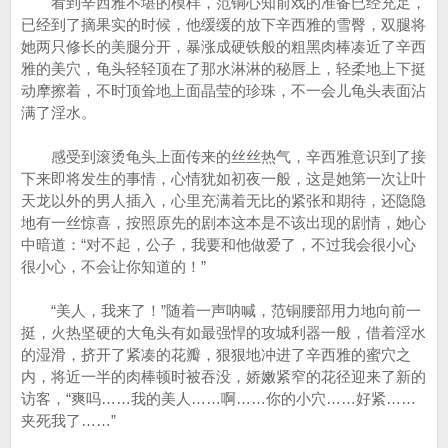
看到辛西雅不堪的模样，范铜心知前戏的准备已经充足，
已经到了摘果实的时候，他缓缓的放下辛西雅的雪臀，双腿将
她两只修长的美腿分开，暴涨成硬铁般的粗黑肉棒凑近了辛西
雅的美穴，龟头轻轻顶在了那水淋淋的秘唇上，轻柔地上下挺
动摩擦着，不时顶耸地上面晶莹的珍珠，不一会儿龟头表面沾
满了淫水。
感受到滚烫龟头上面传来的丝丝热气，辛西雅意识到了接
下来即将发生的事情，心情犹如初夜一般，这是她第一次让叶
天龙以外的男人插入，心里充满着无比的紧张和期待，还隐隐
地有一丝惊喜，按照原先的剧本这本是不该出现的剧情，她心
中暗道：“对不起，公子，我要和他做爱了，不过我会很小心
很小心，不会让你知道的！”
“美人，我来了！”随着一声呐喊，范铜腰部用力地向前一
挺，火热坚硬的大龟头有如最强悍的攻城利器一般，借着淫水
的湿滑，挤开了紧凑的花瓣，狠狠地冲进了辛西雅的蜜穴之
内，将近一半的肉棒顿时被吞没，娇嫩紧窄的花径迎来了新的
访客，“爽吗……我的美人……啊……你的小穴……好紧……
夹死我了……”