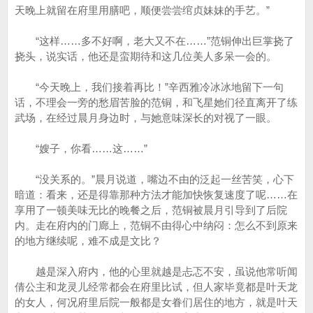
天晚上就留在府里用膳吧，顺便尝尝绾贞妹妹的手艺。”
“这样……多不好啊，老大又不在……”范铜伸出巨掌挠了
挠头，说实话，他还是蛮期待和这几位美人多呆一会的。
“今天晚上，我们接着再比！”辛西雅冷冰冰地留下一句
话，不理会一旁的愁眉苦脸的范铜，和飞星她们径直离开了练
武场，在经过晨月身边时，与她意味深长的对视了一眼。
“嫂子，你看……这……”
“没关系的。”晨月说道，嘴边不由的泛起一丝苦笑，心下
暗道：看来，还是得靠那种方法才能加快恢复速度了呢……在
享用了一顿美味无比的晚餐之后，范铜被晨月引导到了后院
内。走在府内的门廊上，范铜不由得心中纳闷：怎么不到原来
的地方继续呢，难不成是文比？
越是深入府内，他的心里就越是忐忑不安，虽说他常听闻
倩公主和龙灵儿经常都会在府里比试，但人家毕竟都是叶天龙
的女人，何况府里后院一般都是女眷们居住的地方，就是叶天