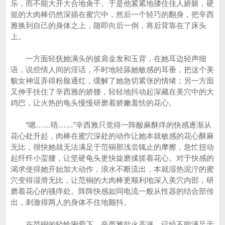
乐，而不能大开大合地肏干。于是他紧紧地搂住佳人娇躯，硬
挺的大肉棒仍然深插在蜜穴中，然后一个轻巧的翻身，把辛西
雅换到自己的身体之上，随即向后一倒，将后背靠在了床头
上。
一方面轻抚她满头的披肩金发和玉背，在她耳边轻声细
语，说些情人间的淫话，不时地轻舔她敏感的耳垂，把这个美
貌女神逗弄得粉脸通红，缓解了她急切紧张的情绪；另一方面
又伸手扶住了辛西雅的娇腰，轻轻地抖动起深藏在美穴中的大
鸡巴，让火热的龟头慢慢研磨着娇嫩羞怯的花心。
“嗯……唔……”辛西雅只觉得一阵酸麻酥痒的快感逐渐从
花心处升起，肉棒在蜜穴深处的动作让她本就敏感的花心酥麻
无比，很快她就无法满足于范铜那浅尝辄止的摩擦，急忙扭动
起纤纤小蛮腰，让坚硬龟头更快旋磨揉搓着花心。对于快感的
渴求使得她开始加大动作，浪水不断流出，本就湿热泥泞的蜜
穴变得湿滑无比，让范铜的大肉棒更顺利地深入美穴内部，研
磨着花心的骚痒处。阵阵快感如同电流一般从性器的结合部传
出，刺激得两人的身体不住地颤抖。
在范铜的轻怜密爱下，辛西雅欲火高涨，已经不能满足于