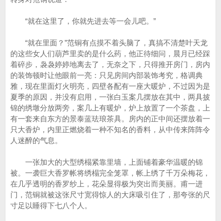
“就在这里了，你就先进去等一会儿吧。”
“就在里面？”范铜有点摸不着头脑了，真搞不清楚叶天龙
的这些女人们葫芦里卖的是什么药，他正待细问，晨月已经踩
着碎步，袅袅婷婷地离去了，无奈之下，只得推开房门，房内
的装饰顿时让他眼前一亮：只见房间内部装饰考究，格调典
雅，现在里面灯火明亮，四壁各配有一座大暖炉，不过因为是
夏季的原因，并没有启用，一张白玉案几摆放在其中，两具披
锦的绣墩分放两旁，案几上有暖炉，炉上放置了一个茶盘，上
有一套来自东方的景泰蓝珐琅茶具。房内的正中间还摆放着一
只大香炉，内里正燃烧着一种不知名的香料，从中传来阵阵令
人迷醉的气息。
一张加大的大型绣榻紧靠里墙，上面铺着豪华温暖的锦
被。一袭巨大香罗帐将绣榻完全笼罩，帐上绣了千万朵梅花，
在几乎透明的香罗纱上，花朵显得极为突出而美丽。甫一进
门，范铜就被这张尺寸宽得惊人的大床吸引住了，那夸张的尺
寸足以睡得下七八个人。