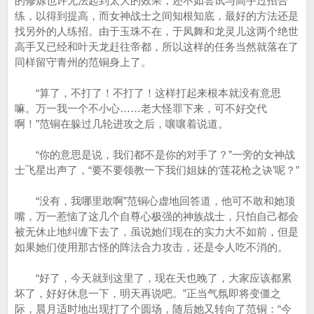
的修炼也许无法起到太大的效果，还不如尝试与高手过招合
练，以得到提高，而女神战士之间知根知底，最好的方法还是
找另外的人练招。由于玉珠不在，于凤舞和龙灵儿这两个绝世
高手又已经和叶天龙赶往帝都，所以这样的任务当然就落在了
同样留守青州的范铜身上了。
“算了，不打了！不打了！这样打起来根本就没有意思
嘛。万一我一个不小心……老大怪罪下来，可不好交代
啊！”范铜在躲过几轮进攻之后，嚷嚷着说道。
“你的意思是说，我们都不是你的对手了？”一旁的女神战
士飞星出声了，“要不要领教一下我们姐妹的‘莲花枪之诀’呢？”
“没有，我哪里敢啊”范铜心虚地回答道，他可不敢和她顶
嘴，万一惹恼了这几个自尊心极强的神族战士，只怕自己都会
被无休止地纠缠下去了，虽说她们现在的实力大不如前，但是
如果她们使用那古怪的阵法合力攻击，还是令人吃不消的。
“好了，今天就到这里了，现在天也晚了，大家应该都累
坏了，好好休息一下，明天再说吧。”正当气氛即将变僵之
际，晨月适时地出现打了个圆场，随后她又转向了范铜：“今