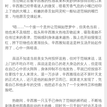
当范铜正在被辛西雅的性感装束和美妙胴体惊得目瞪口呆
时，辛西雅已经带着迷人的微笑，喷着芳香气息的小嘴已经印
上了他的大嘴上，粉嫩的香舌如同灵蛇一般钻进范铜的嘴巴
里，与他唇舌交缠起来。
“唔……”一个接一个意外让范铜如堕梦中，但美色当前，
他也来不及细想，低头和辛西雅火热地舌吻起来，吸取着她不
住传过来的香津。范铜感到身体越来越热，脸上也开始慢慢泛
红，胯下巨物也在逐渐抬头。辛西雅知道这是种玉汤开始起作
用了，心中一阵暗喜。
虽说不知道当前美女为何投怀送抱，但对于范铜来说，送
上门的不吃白不吃，虽说这是自己的老大身边的女人，但是现
在自己心中邪火阵阵，身体抑制不住地发热，早就已经按捺不
住要找个女人来泄火。退一万步讲，辛西雅现在还不算叶天龙
的正式夫人，还只是他的贴身护卫而已。就算老大发现了，凭
着自己和他多年的交情，他想必不会为了一个女神侍卫和他翻
脸吧。
热吻间，辛西雅一只玉手已伸向了范铜的裤裆处，不断地
刺激着他那蠢蠢欲动的大肉棒，同时另一只手则已经迫不及待