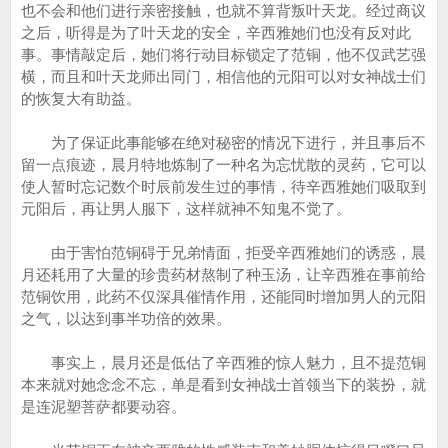
也不会和他们进行亲密接触，也就不算背叛叶天龙。经过商议
之后，听得是为了叶天龙的安全，辛西雅她们也没有反对此
事。事情敲定后，她们将行动目标锁定了范铜，他不仅武艺强
横，而且和叶天龙师出同门，相信他的元阳可以对女神战士们
的恢复大有助益。
为了保证此事能够在绝对秘密的情况下进行，并且事后不
留一点痕迹，晨月特地炼制了一种名为忘忧散的灵药，它可以
使人暂时忘记数个时辰前发生过的事情，待辛西雅她们吸取到
元阳后，再让男人服下，这样就神不知鬼不觉了。
由于害怕范铜碍于兄弟情面，拒受辛西雅她们的诱惑，晨
月还耗用了大量的珍贵药材熬制了种玉汤，让辛西雅在事前给
范铜饮用，此药不仅深具催情作用，还能同时增加男人的元阳
之气，以达到事半功倍的效果。
事实上，晨月还是低估了辛西雅的惊人魅力，且不提范铜
本来就对她念念不忘，单是看到女神战士首领当下的装扮，就
是连泥塑菩萨都要动容。