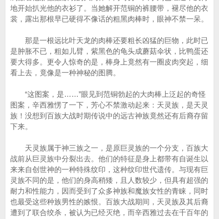
地开始扒光他的衣衫了。当她解开范铜的裤腰带，褪尽他的衣
裳，露出那根早已硬得不像话的粗黑肉棒时，眼神不禁一呆。
那是一根远比叶天龙的肉棒还要粗长凶猛的巨物，此时已
是肿胀不已，粗如儿臂，紫黑色的龟头成蘑菇伞状，比鸭蛋还
要大得多。更令人惊奇的是，棒身上竟然有一圈皮肉突起，细
看上去，竟像是一种神秘的图腾。
“这图案，是……”眼见到范铜勃起的大肉棒上泛起的奇怪
图案，辛西雅愣了一下，芳心不禁激动起来：天灵族，是天灵
族！没想到百族大战时期传说中的远古神族竟然还有后裔存留
下来。
天灵族属于神三族之一，是原巨灵族的一个分支，百族大
战前从巨灵族中分裂出去。他们的特征是身上都带有自诞生以
来来自创世神的一种特殊纹印，这种纹印世代遗传。与现有巨
灵族不同的是，他们的身高稍矮，且人数较少，但具有超强的
耐力和性能力，因而受到了众多神族和魔族女性的青睐，同时
也最受这些种族男性的嫉恨。百族大战期间，天灵族及其后裔
遭到了联合绞杀，被认为已经灭绝，而辛西雅过去在千百年的