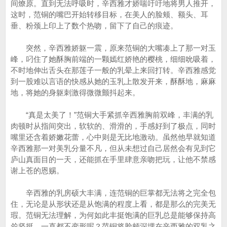
间燎原。直到无法呼吸时，辛西雅才娇喘吁吁地将男人推开，
这时，范铜的嘴巴开始转移目标，在美人的脸颊、额头、耳
垂、粉颈上印上了数个热吻，留下了自己的痕迹。
突然，辛西雅娇躯一震，原来范铜的大嘴凑上了那一对玉
峰，叼住了她酥胸前端的一颗嫣红娇艳的樱桃，细细吮吸着，
不时地伸出舌头在那莲子一般的乳晕上来回打转。辛西雅感觉
到一股难以言语的快感从她的玉乳上散发开来，酥酥地，麻麻
地，将她的身躯刺激得微微颤抖起来。
“真是太美了！”范铜大手紧抓辛西雅胸前双峰，丰满的乳
肉顿时从指间突出，软软的、滑滑的，手感好到了极点，同时
嘴里还含着娇嫩花蕾，心中则是无比地激动。虽然他早就知道
辛西雅那一对美乳分量不凡，但从未想过自己居然会有见到它
庐山真面目的一天，还能抓在手里肆意亲吻把玩，让他不禁感
谢上苍的恩赐。
辛西雅的乳房硕大丰满，连范铜的巨掌都无法将之完全包
住，无论是从形状还是从饱满的程度上看，都是那么的完美无
瑕。范铜无法理解，为何如此丰挺饱满的巨乳总是能够保持高
耸坚挺，一直都不变形呢？范铜将脸颊深埋在辛西雅的双乳之