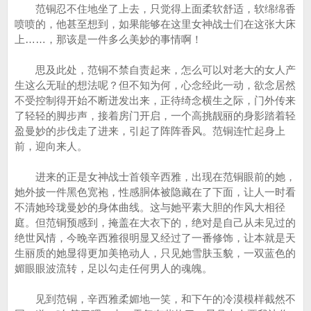
范铜忍不住地坐了上去，只觉得上面柔软舒适，软绵绵香
喷喷的，他甚至想到，如果能够在这里女神战士们在这张大床
上……，那该是一件多么美妙的事情啊！
思及此处，范铜不禁自责起来，怎么可以对老大的女人产
生这么无耻的想法呢？但不知为何，心念经此一动，欲念居然
不受控制得开始不断迸发出来，正待绮念横生之际，门外传来
了轻轻的脚步声，接着房门开启，一个高挑靓丽的身影踏着轻
盈曼妙的步伐走了进来，引起了阵阵香风。范铜连忙起身上
前，迎向来人。
进来的正是女神战士首领辛西雅，出现在范铜眼前的她，
她外披一件黑色宽袍，性感胴体被隐藏在了下面，让人一时看
不清她玲珑曼妙的身体曲线。这与她平素大胆的作风大相径
庭。但范铜预感到，掩盖在大衣下的，绝对是自己从未见过的
绝世风情，今晚辛西雅很明显又经过了一番修饰，让本就是天
生丽质的她显得更加美艳动人，只见她雪肤玉貌，一双蓝色的
媚眼眼波流转，足以勾走任何男人的魂魄。
见到范铜，辛西雅柔媚地一笑，和下午的冷漠模样截然不