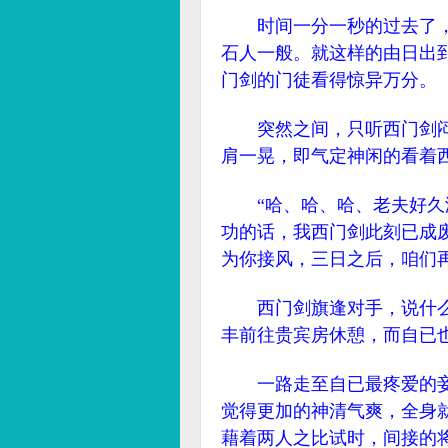
时间一分一秒的过去了，
石人一般。就这样的由日出
门剑的门徒看得惊异万分。
突然之间，只听西门剑闷
肩一晃，即气定神闲的看着
“哈、哈、哈、老夫好久没
功的话，我西门剑此刻已成
为你接风，三日之后，咱们
西门剑旗逢对手，说什么
丰前往贵宾房休憩，而自已
一路走至自已最疼爱的妾
觉得更加的神清气爽，全身
藉着两人之比试时，间接的