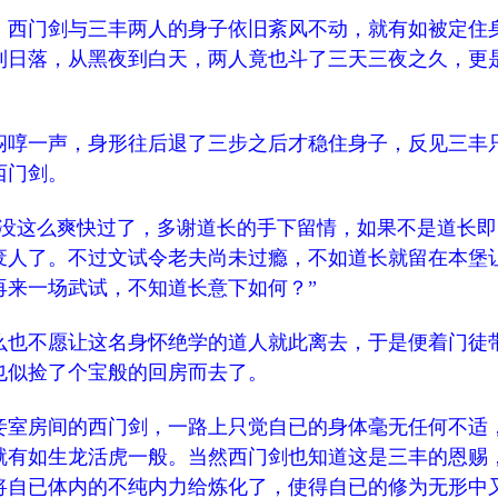
西门剑与三丰两人的身子依旧紊风不动，就有如被定住
到日落，从黑夜到白天，两人竟也斗了三天三夜之久，更
啍一声，身形往后退了三步之后才稳住身子，反见三丰
西门剑。
这么爽快过了，多谢道长的手下留情，如果不是道长即
废人了。不过文试令老夫尚未过瘾，不如道长就留在本堡
再来一场武试，不知道长意下如何？”
也不愿让这名身怀绝学的道人就此离去，于是便着门徒
也似捡了个宝般的回房而去了。
室房间的西门剑，一路上只觉自已的身体毫无任何不适
就有如生龙活虎一般。当然西门剑也知道这是三丰的恩赐
将自已体内的不纯内力给炼化了，使得自已的修为无形中