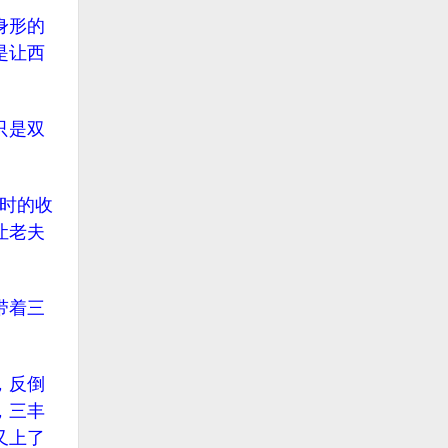
身形的
是让西
只是双
时的收
让老夫
带着三
，反倒
，三丰
又上了