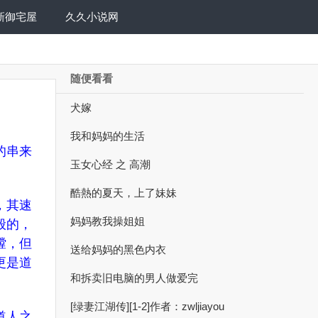
新御宅屋
久久小说网
随便看看
犬嫁
我和妈妈的生活
的串来
玉女心经 之 高潮
酷熱的夏天，上了妹妹
，其速
妈妈教我操姐姐
般的，
膛，但
送给妈妈的黑色内衣
更是道
和拆卖旧电脑的男人做爱完
[绿妻江湖传][1-2]作者：zwljiayou
道人之