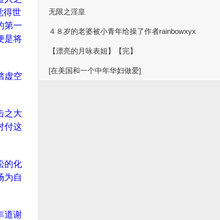
觉得世
无限之淫皇
的第一
４８岁的老婆被小青年给操了作者rainbowxyx
便是将
【漂亮的月咏表姐】【完】
[在美国和一个中年华妇做爱]
踏虚空
击之大
对付这
松的化
场为自
丰道谢