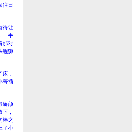
回往日
看得让
，一手
着那对
头醒狮
了床，
小菁插
得娇颜
数下，
肉棒之
上了小