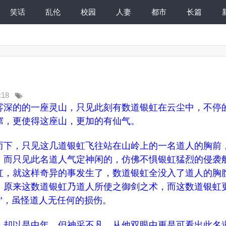
笑话
乱伦
校园
人妻
都市
长篇
:18
雾深的的一座灵山，只见此刻有数道银虹在云尘中，不停
窜，更使得这座山，更加的有仙气。
下，只见这几道银虹飞往站在山岭上的一名道人的胸前
。而只见此名道人气定神闲的，仿佛不惧银虹猛烈的侵袭
虹，就这样奇异的事发生了，数道银虹全没入了道人的胸
，原来这数道银虹乃道人所使之御剑之术，而这数道银虹
”，虽怪道人无任何的损伤。
却以是中年，但神采不凡，从他双眼中更是可看出此名