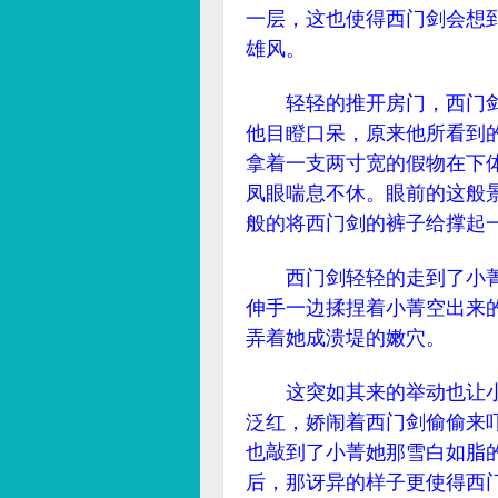
一层，这也使得西门剑会想
雄风。
轻轻的推开房门，西门剑
他目瞪口呆，原来他所看到
拿着一支两寸宽的假物在下
凤眼喘息不休。眼前的这般
般的将西门剑的裤子给撑起
西门剑轻轻的走到了小菁
伸手一边揉捏着小菁空出来
弄着她成溃堤的嫩穴。
这突如其来的举动也让小
泛红，娇闹着西门剑偷偷来
也敲到了小菁她那雪白如脂
后，那讶异的样子更使得西