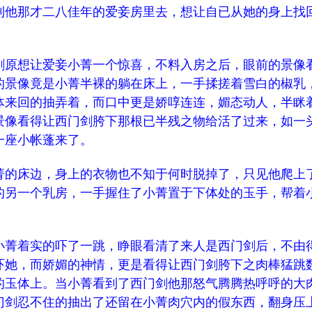
到他那才二八佳年的爱妾房里去，想让自已从她的身上找
原想让爱妾小菁一个惊喜，不料入房之后，眼前的景像
的景像竟是小菁半裸的躺在床上，一手揉搓着雪白的椒乳
体来回的抽弄着，而口中更是娇啍连连，媚态动人，半眯
景像看得让西门剑胯下那根已半残之物给活了过来，如一
一座小帐蓬来了。
的床边，身上的衣物也不知于何时脱掉了，只见他爬上
的另一个乳房，一手握住了小菁置于下体处的玉手，帮着
菁着实的吓了一跳，睁眼看清了来人是西门剑后，不由
吓她，而娇媚的神情，更是看得让西门剑胯下之肉棒猛跳
的玉体上。当小菁看到了西门剑他那怒气腾腾热呼呼的大
门剑忍不住的抽出了还留在小菁肉穴内的假东西，翻身压