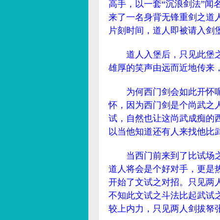
高手，以一套“沉浪剑法”
来了一名身背无锋重剑之道
片刻时间，道人即被请入剑
道人入堡后，只见此堡之
雄厚的笑声由远而近地传来
为何西门剑会如此开怀呢
怀，因为西门剑是个尚武之
试，自然也让这尚武成痴的
以当他知道还有人来找他比
当西门前来到了比试场之
道人将会是个好对手，更是
开始了文试之对招。只见两
不知此文试之斗法比起武试
较上内力，只见两人剑拔帑