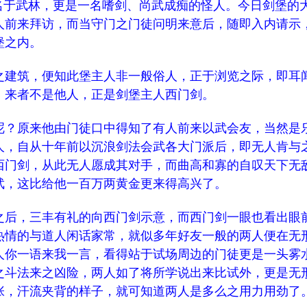
闻名于武林，更是一名嗜剑、尚武成痴的怪人。今日剑堡的
人前来拜访，而当守门之门徒问明来意后，随即入内请示
堡之内。
建筑，便知此堡主人非一般俗人，正于浏览之际，即耳
，来者不是他人，正是剑堡主人西门剑。
？原来他由门徒口中得知了有人前来以武会友，当然是
人，自从十年前以沉浪剑法会武各大门派后，即无人肯与
西门剑，从此无人愿成其对手，而曲高和寡的自叹天下无
武，这比给他一百万两黄金更来得高兴了。
后，三丰有礼的向西门剑示意，而西门剑一眼也看出眼
热情的与道人闲话家常，就似多年好友一般的两人便在无
人你一语来我一言，看得站于试场周边的门徒更是一头雾
之斗法来之凶险，两人如了将所学说出来比试外，更是无
张，汗流夹背的样子，就可知道两人是多么之用力用劲了