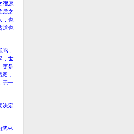
之宿愿
往后之
人，也
贫道也
低鸣，
起，世
，更是
猖厥，
，无一
便决定
的武林