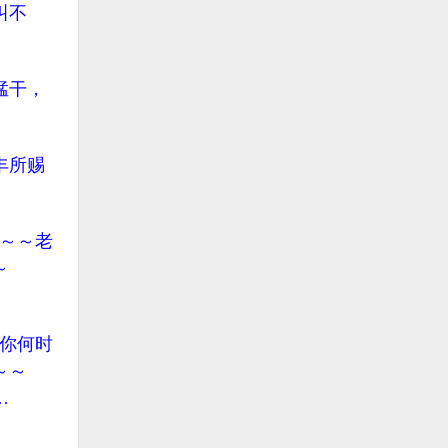
叫不
猛干，
丰所赐
～～老
～
你何时
～～
…