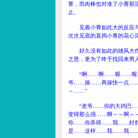
菁，而肉棒也对准了小菁那
止。
见着小菁如此大的反应与
次次见底的直捣小菁的花心
好久没有如此的雄风大作
之恩，更为了终于找回来男
“啊……啊……喔……喔…
爷……操……再操快一点…
～……”
“老爷……你的大鸡巴……
变得那么强……啊～～啊～
你……你弄得……我……好
是……这样……我……我…