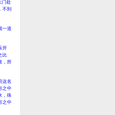
大门处
，不到
闻一道
乐开
之比
敌，所
前这名
形之中
水，殊
形之中
。