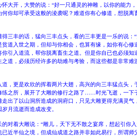
心怀大开，大赞的说：“好一只通灵的神雕，以你的能力，
为何你却可承受这般的淩袭呢？难道你有心修道，想脱离
三丰的话，猛向三丰点头，看的三丰更是一乐的说：“
是贫道入世之期，但却与你相会，也算有缘，如你有心修
将你引入道流，帮你脱离畜生之道。但是你自已也必须知
生之道，必须历经许多的劫难与考验，而这些都是非常难
道，更是欢欣的挥着两片大翅，高兴的向三丰猛点头，
修练之所，展开了大雕的修行之路了……时光飞逝，一下
雕走出了以山洞所造成的洞府口，只见大雕更得充满灵气
因岁月流逝而造成改变。
对着大雕说：“雕儿，天下无不散之宴席，想起引你入
也已近半仙之境，但成仙成道之路并非如此易行，所谓师