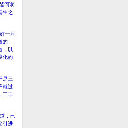
皆可将
畜生之
好一只
道的
道，以
渡化的
于是三
子就过
，三丰
道，已
父引进