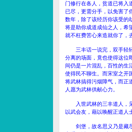
门修行在各人，贫道已将入
已尽，更需分手，以免害了
数年，除了该经历你该受的
将是助你成道成仙之人，希
就不枉费苦心来造就你了，
三丰话一说完，双手轻轻
分离的场面，竟也使得这位
间仍是一片混乱，百性的生
使得民不聊生。而宋室之开
将武林搞得污烟障气，而正
人愿为武林供献心力。
入世武林的三丰道人，见
以武会友，藉以唤醒正道人
剑堡，故名思义乃是藏尽世