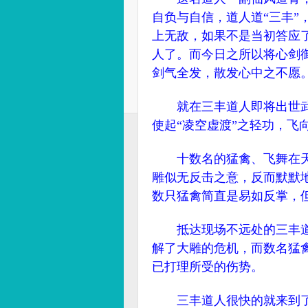
自负与自信，道人道“三丰
上无敌，如果不是当初答应
人了。而今日之所以将心剑
剑气全发，散发心中之不愿
就在三丰道人即将出世武
使起“凌空虚渡”之轻功，飞
十数名的猛禽、飞舞在天
雕似无反击之意，反而默默
数只猛禽简直是易如反掌，
抵达现场不远处的三丰道
解了大雕的危机，而数名猛
已打理所受的伤势。
三丰道人很快的就来到了