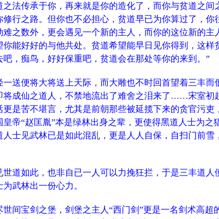
道之法传承于你，再来就是你的造化了，而你与贫道之间
你修行之路。但你也不必担心，贫道早已为你算过了，你
劫难之数外，更会遇见一个新的主人，而你的这位新的主
望你能好好的与他共处。贫道希望能早日见你得到，这样
去吧，痴鸟，好好保重吧，贫道会在那处等你的来到。”
一送便将大将送上天际，而大雕也不时回首望着三丰而
即将成仙之道人，不禁地流出了难舍之泪来了……宋室初
活更是苦不堪言，尤其是前朝那些被延揽下来的贪官污吏
国皇帝“赵匡胤”本是绿林出身之辈，更使得黑道人士为之
道人士见武林已是如此混乱，更是人人自保，自扫门前雪
世道如此，也非自已一人可以力挽狂拦，于是三丰道人
士为武林出一份心力。
间宝剑之堡，剑堡之主人“西门剑”更是一名剑术高超