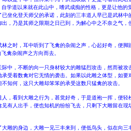
”，自学道以来就在此山中，嗜武成痴的性格，更是让他的
了已坐化登天师父的承诺，此刻的三丰道人早已是武林中
御出，乃是其师之限期之日已到，为解心中之不奈之气，
。
林之时，耳中听到了飞禽的杂闹之声，心起好奇，便脚
向飞禽杂闹声之方向而去。
际中，不断的向一只身材较大的雕猛烈攻击，然而被攻
地承受着数禽对它无情的袭击。如果以此雕之体型，如要
但不知何，这只大雕却笨笨的承受这数只猛禽的攻击。
人，看到大雕之行为，甚觉好奇，于是道袍一挥，便轻
禽见有人出手，便也知机的纷纷飞去，只剩下大雕留在现
大雕的身边，大雕一见三丰来到，便低鸟头，似在向三