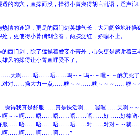
湿透的肉穴，直操而没，操得小菁爽得胡言乱语，淫声浪
热情的逢迎，更是的西门剑英雄气长，大刀阔斧地狂操
深处，更使得小菁俏剑含春，两脥泛红，娇喘不止。
的西门剑，除了猛操着爱妾小菁外，心头更是感谢着三
人雄风的操得让小菁直呼受不了。
…天啊……唔……唔……呜～～呜～～喔～～酥美死了
…对对……操大力一点……噢～～……噢～～～……噢～
操得我真是舒服……真是快活啊……喔喔……天啊～～
～啊～～啊……唔……唔……唔……唔……好……好棒哟
舒服……唔……唔……唔……唔……对……对对～～就…
…啊……啊……啊……啊……”