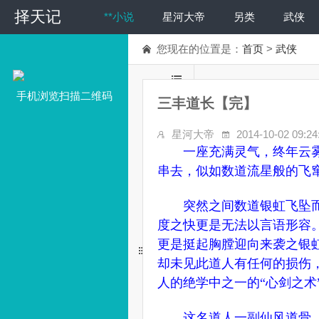
择天记
**小说
星河大帝
另类
武侠
您现在的位置是：
首页
>
武侠
手机浏览扫描二维码
三丰道长【完】
星河大帝
2014-10-02 09:24
一座充满灵气，终年云
串去，似如数道流星般的飞
突然之间数道银虹飞坠而
度之快更是无法以言语形容
更是挺起胸膛迎向来袭之银
却未见此道人有任何的损伤
人的绝学中之一的“心剑之术
这名道人一副仙风道骨，