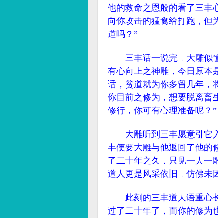
他的救命之恩般的看了三丰
向你攻击的猛禽给打跑，但
道吗？”
三丰话一说完，大雕似懂得
有心向上之神雕，今日原本
话，贫道就为你多留几年，
你目前之修为，想要脱离畜
修行，你可有心理准备呢？”
大雕听到三丰愿意引它入
丰便要大雕与他返回了他的
了二十年之久，只见一人一
道人更是风采依旧，仿佛未
此刻的三丰道人语重心长的
过了二十年了，而你的修为