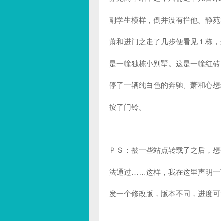
副学生模样，倒并没有拦他。静苑
萧和进门之走了几步便看见１栋，
是一幢独栋小别墅。这是一幢红砖
停了一辆纯白色的奔驰。萧和心想
按了门铃。
ＰＳ：被一些站点转载了之后，想
法通过……这样，我在这里声明一
发一个修改版，版本不同，进度可