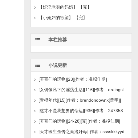
【奸淫老实的妈妈】 【完】
【小媳妇的欲望】 【完】
本栏推荐
小说更新
[哥哥们的玩物][23][作者：准拟佳期]
[女偶像私下的淫荡生活][116][作者：draingslee]
[青橙年代][15][作者：brendondownx[萧明]]
[这才不是我想要的命运][936][作者：2473530790]
[哥哥们的玩物][24-28][完][作者：准拟佳期]
[天才医生歪传之秦洛奸母][作者：sssskkkyyd2009]