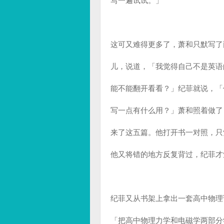
写一遍试试。」
这可又难得更多了，萧和只默写了
儿，说道，「我觉得自己不是英语
能不能翻开看看？」纪菲就说，「
写一点有什么用？」萧和照着做了
来了这五篇。他打开书一对照，只
他又将错的地方反复背过，纪菲才
纪菲又从书架上拿出一套高中物理
「把高中物理力学和电磁学两部分