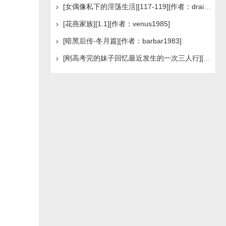
[女偶像私下的淫荡生活][117-119][作者：draingslee]
[花燕家族][1.1][作者：venus1985]
[暗黑后传-冬月篇][作者：barbar1983]
[刚高考完的妹子回忆最近发生的一次三人行][作者：不详]