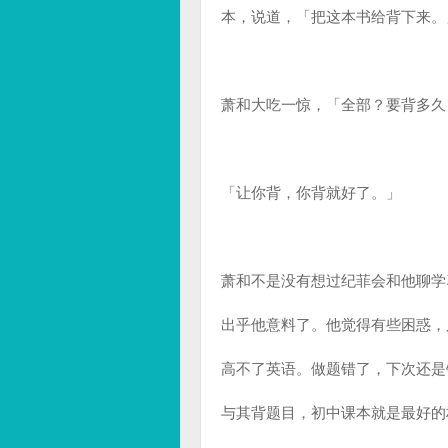
本，说道，「把这本书给背下来。
萧和大吃一惊，「全部？要背多久
「让你背，你背就好了。」
萧和不是没有想过纪菲会和他聊学
出乎他意料了。他觉得有些困惑，
高不了英语。做题错了，下次还是
与其背题目，初中课本就是最好的