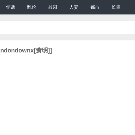
笑话
乱伦
校园
人妻
都市
长篇
ndondownx[萧明]]