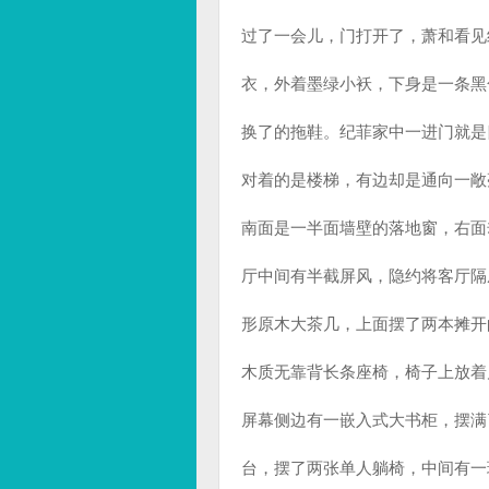
过了一会儿，门打开了，萧和看见
衣，外着墨绿小袄，下身是一条黑
换了的拖鞋。纪菲家中一进门就是
对着的是楼梯，有边却是通向一敞
南面是一半面墙壁的落地窗，右面
厅中间有半截屏风，隐约将客厅隔
形原木大茶几，上面摆了两本摊开
木质无靠背长条座椅，椅子上放着
屏幕侧边有一嵌入式大书柜，摆满
台，摆了两张单人躺椅，中间有一