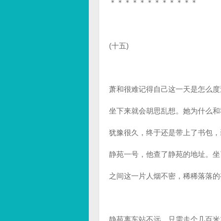
＊＊＊＊＊＊＊＊＊＊＊＊
(十五)
萧和很难记得自己这一天是怎么度
坐下来就会胡思乱想。她为什么和
犹豫很久，终于还是带上了书包，
静苑一号，他查了静苑的地址。坐
之间这一片人烟不密，稀稀落落的
静苑离车站不远，只需走个几百米