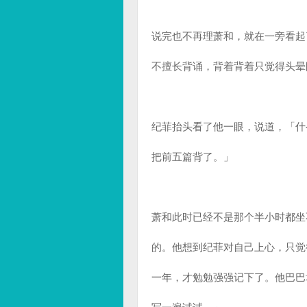
说完也不再理萧和，就在一旁看起
不擅长背诵，背着背着只觉得头晕
纪菲抬头看了他一眼，说道，「什
把前五篇背了。」
萧和此时已经不是那个半小时都坐
的。他想到纪菲对自己上心，只觉
一年，才勉勉强强记下了。他巴巴