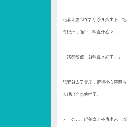
纪菲让萧和在客厅茶几旁坐下，纪
有橙汁，咖啡，喝点什么？」
「我都随便，就喝点水好了。」
纪菲就去了餐厅，萧和小心奕奕地
表现出自然的样子。
才一会儿，纪菲拿了杯热水来，放