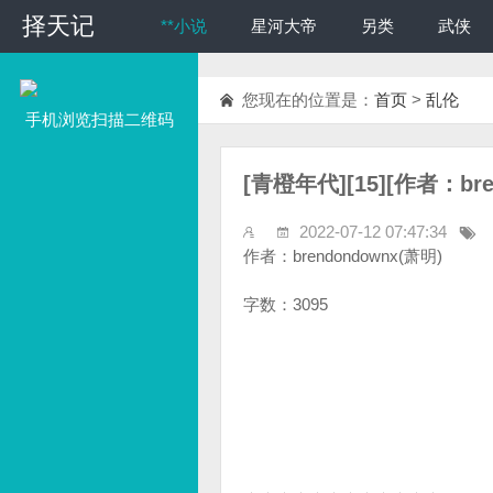
择天记
择天记
**小说
星河大帝
另类
武侠
您现在的位置是：
首页
>
乱伦
手机浏览扫描二维码
[青橙年代][15][作者：bre
2022-07-12 07:47:34
作者：brendondownx(萧明)
字数：3095