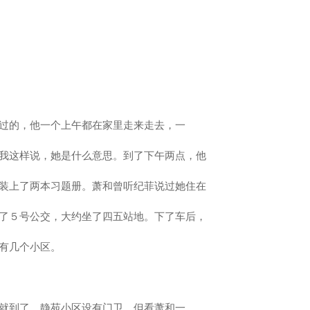
过的，他一个上午都在家里走来走去，一
我这样说，她是什么意思。到了下午两点，他
装上了两本习题册。萧和曾听纪菲说过她住在
了５号公交，大约坐了四五站地。下了车后，
有几个小区。
就到了。静苑小区设有门卫，但看萧和一