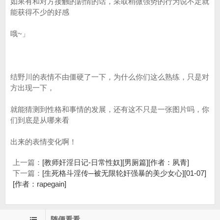
如果有和对方接触的剧情的话，采取稍微强势的行为说不定就
能获得不少的好感
哦~」
结野川的表情不由僵硬了一下，为什么你们这么熟练，只是对
方出现一下，
就能猜测到性格和事情的发展，还有这不只是一张图片吗，你
们到底是从哪来看
出来的表情变化啊！
上一篇：
[教师奸淫日记-日常性奴][男厕篇][作者：夙青]
下一篇：
[生死格斗淫传─被无限轮奸强暴的美少女心][01-07]
[作者：rapegain]
随便看看