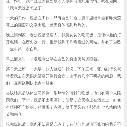
在工作时，我一直在为自己刚才的眼神而感到难为情。我在自问，
「我今天这是怎么了」
一天的工作，说是在工作，只有自己知道，脑子里经常会有昨天萤
幕上的画面和文字出现。整天身体感到热热的。
晚上回到家，老公说是陪客人。我急匆匆的吃完饭，鬼使神差的打
开电脑，在历史这一行，重新找到了昨晚看过的网站。并有了自己
一生中第一次自慰。
早上醒来时，才发现老公躺在自己的身边仍然沉睡着。
第二天上班，一大早，张力就通知我说，下午三点，张力副行长就
带着我去白天鹅大酒店开例行会议，由于有几个不明确的问题，我
们一直商谈到快七点才结束。
会议结束后软体公司照例非常热情的请我们吃饭，他们有四个人陪
同我们。平时，我是不太喝酒的，但是，这天晚上在酒桌上，好像
有些神不守捨的，稍微喝了点酒，脑子里又有了那些乱七八糟的情
节和内容。
吃完饭以后，我也不知道是几点了，在他们的邀请下张力问我是不