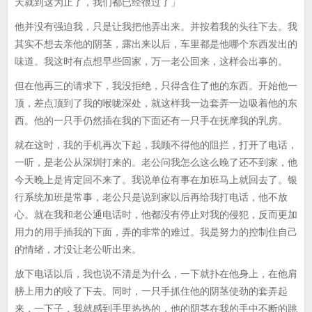
天就到这为止了，我们都已经很过了」
他并没有强迫我，只是让我把他弄出来。并按着我的头往下去。我
其实不想去亲他的阴茎，露出来以后，车里都是他哪个东西发出的
味道。我这时有点想早些回家，万一老公回来，这样会出事的。
但在他再三的请求下，我没拒绝，只得含住了他的东西。开始他一
顶，差点顶到了我的喉咙深处，就这样我一边套弄一边吸着他的东
西。他的一只手仍然插在我的下面还有一只手在抚摩我的乳房。
就在这时，我的手机再次下起，我顾不得他的阻拦，打开了电话，
一听，是老公从深圳打来的。老公问我怎么这么晚了还不到家，他
今天晚上是肯定回不来了。我说单位有事在加班马上就回去了。银
行系统加班是常事，老公只是说到家以后再给我打电话，他不放
心。就在我和老公通电话时，他都没有停止对我的侵犯，反而更加
用力的用手插我的下面，弄的非常的难过。我是努力的控制住自己
的情绪，才没让老公听出来。
放下电话以后，我也说不清是为什么，一下就扑在他身上，在他肩
膀上用力的咬了下去。同时，一只手抓住他的阴茎使劲的套弄起
来，一下子，我就感到手里热热的，他的阴茎在我的手中不断的跳