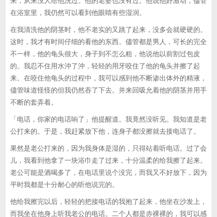
来，从来没人给他洗过。他的老婆也没有过。他说他好激动，儘管
在浴室里，我仍然可以看到他眼睛有些湿润。
在我清洗他的阴茎时，他不老实的又跳了起来，没多会就硬硬的。
这时，我才有时间仔细的看他的东西。儘管都是男人，可长的完全
不一样，他的龟头很大，身子到不怎么粗，他说他以前割过包皮
的。我忍不住用水沖了沖，轻轻的用牙咬住了他的龟头并擦了起
来。在咬住他龟头的过程中，我可以感到他不断渗出体外的精液，
儘管味道怪怪的但我仍然吞了下去。并来回吸允着他的阴茎并用手
不断的套弄着。
「电话，你家的电话响了」他提醒道。我竟然没听见。我知道是老
公打来的。于是，我赶紧放下他，连身子都没擦就去接电话了。
果然是老公打来的，因为我身体是湿的，只得站着听电话。过了会
儿，我看到他拿了一块浴巾走了过来，十分温柔的给我擦了起来。
老公可能是酒喝多了，在电话里说个没完，而我又不好放下，因为
平时我都是十分耐心的听他说完的。
他给我擦完以后，轻轻的把接电话的我抱了起来，他坐在沙发上，
而我坐在他身上听我老公的电话。二个人都是赤裸裸的，我可以感