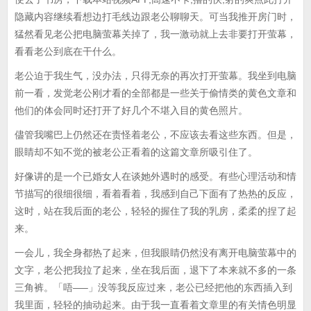
隐藏内容继续看想边打毛线边跟老公聊聊天。可当我推开房门时，
猛然看见老公把电脑萤幕关掉了，我一激动就上去非要打开萤幕，
看看老公到底在干什么。
老公迫于我生气，没办法，只得无奈的再次打开萤幕。我坐到电脑
前一看，发觉老公刚才看的全部都是一些关于偷情类的黄色文章和
他们的体会同时还打开了好几个不堪入目的黄色照片。
儘管我嘴巴上仍然还在责怪着老公，不应该去看这些东西。但是，
眼睛却不知不觉的被老公正看着的这篇文章所吸引住了。
好像讲的是一个已婚女人在谈她外遇时的感受。有些心理活动和情
节描写的很细很细，看着看着，我感到自己下面有了热热的反应，
这时，站在我后面的老公，轻轻的握住了我的乳房，柔柔的捏了起
来。
一会儿，我全身都热了起来，但我眼睛仍然没有离开电脑萤幕中的
文字，老公把我拉了起来，坐在我后面，退下了本来就不多的一条
三角裤。「唔—–」没等我反应过来，老公已经把他的东西插入到
我里面，轻轻的抽动起来。由于我一直看着文章里的有关情色明显