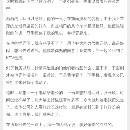
这时我感到下面已经湿润了，全身都处在一种难以言表的兴奋之
中。
渐渐的，我可以感到，他的一只手在前面摸我的乳房，由于我上衣
穿的是银行里发的衬衣，而且领口的几个扣子都没繫好。他便很轻
鬆的伸进一只手捏住了我的乳头，并捏弄起来。
在他的捏弄下，我有些受不了了，用了好大的力气推开他，说是好
闷，想出去透透气。他非常体贴的同意了我要求，并一起又回到了
KTV包房。
到了包房以后，我情意迷乱的怕他们看出些什么，坐下来，下面刚
才被他弄的湿湿的非常难过。于是我便看了一下手机，发现老公已
经打过来好就个电话了。
这时，我想回一个电话给老公的，正当我想打电话时，张开说，时
间已经不早了，明天早上行里还有许多事，今天就到这吧我们先走
了。软体公司的人看张行长这样说，就起身送我们到了张行长的
前。道了再见，我们就先走了。
在送我回去的一路上，我一句话都没说，脸好像烧的红红的。