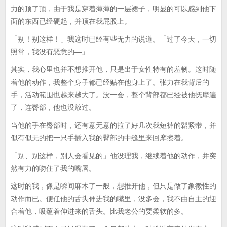
力的顶了顶，由于我是穿着薄薄的一层裙子，明显的可以感到他下
面的东西已经硬起，并顶在我屁股上。
「别！别这样！」我这时已经有些无力的说道。「过了今天，一切
照常，我没有恶意的—」
其实，我心里也并不想推开他，只是出于女性特有的羞韧。这时随
着他的动作，我整个身子都已经贴在他身上了。张力在我背后的
手，活动範围也越来越大了。没一会，整个背部都已经被他抚摩遍
了，连臀部，他也没放过。
当他的手在臀部时，还有意无意的拉了好几次我短裤的鬆紧带，并
似有似无的把一只手插入我的臀部的中缝里来回摩擦着。
「别、别这样，别人会看见的」他没理我，继续着他的动作，并突
然有力的吻住了我的嘴唇。
这时的我，像是瞬间麻木了一般，想推开他，但只是做了象徵性的
动作而已。便任他的舌头伸进我的嘴里，没多会，我不由自主的迎
合着他，吸蕴着伸进来的舌头。比我老公的要柔软的多。