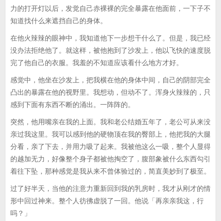
力的打开灯以后，发觉自己赤裸裸的完全暴露在他面前，一下子不
知道找什么来遮挡自己的身体。
在他火辣辣的眼神中，我知道他下一步想干什么了。但是，我已经
没办法拒绝他了。就这样，被他抱到了沙发上，他以飞快的速度脱
完了他自己的衣服。我羞的不知道应该看什么地方才好。
感觉中，他坐在沙发上，把我横在他的身体中间，自己的阴部完全
凸出的暴露在他的视野里。我想动，但动不了。浑身火辣辣的，只
感到下面有东西不断的涌出。一阵阵的。
突然，他用嘴亲在我的上面。我和老公结婚五年了，老公可从来没
亲过我这里。我可以感到他的硬物顶在我的臀部上，他把我的大腿
分看，亲了下去，并用力吸了起来。我被他这么一吸，整个人显得
的越加无力，好像整个身子都被他掏空了，腹部象被什么东西勾引
着往下坠，那种感觉是我从来不曾体验过的，简直美妙到了极至。
过了好半天，当他的注意力重新回到我的乳房时，我才从刚才的情
形中回过神来。整个人彷彿虚脱了一回。他说「再亲亲我这，行
吗？」