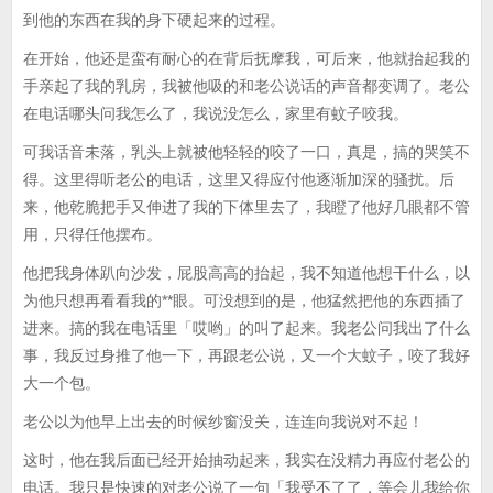
到他的东西在我的身下硬起来的过程。
在开始，他还是蛮有耐心的在背后抚摩我，可后来，他就抬起我的
手亲起了我的乳房，我被他吸的和老公说话的声音都变调了。老公
在电话哪头问我怎么了，我说没怎么，家里有蚊子咬我。
可我话音未落，乳头上就被他轻轻的咬了一口，真是，搞的哭笑不
得。这里得听老公的电话，这里又得应付他逐渐加深的骚扰。后
来，他乾脆把手又伸进了我的下体里去了，我瞪了他好几眼都不管
用，只得任他摆布。
他把我身体趴向沙发，屁股高高的抬起，我不知道他想干什么，以
为他只想再看看我的**眼。可没想到的是，他猛然把他的东西插了
进来。搞的我在电话里「哎哟」的叫了起来。我老公问我出了什么
事，我反过身推了他一下，再跟老公说，又一个大蚊子，咬了我好
大一个包。
老公以为他早上出去的时候纱窗没关，连连向我说对不起！
这时，他在我后面已经开始抽动起来，我实在没精力再应付老公的
电话。我只是快速的对老公说了一句「我受不了了，等会儿我给你