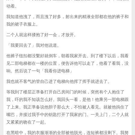
动着。
我知道他洩了，而且洩了好多，射出来的精液全部都在他的裤子和
我的裙子衣服上。
二个人就这样搂抱了好一会，才放开。
「我要回去了」我对他说道。
他裤子纽扣都没繫好就倒车，朝着我家开去。到了楼下以后，我看
见二部电梯都在一楼的位置，便告诉他可以走了，他看了看我，没
响。然后说了一句「我看你进电梯」
我也就不客气的管自己进了电梯向他挥了挥手就进去了。
等我到了楼层正準备打开自己房间门的时候，突然有个人抱住了
我，吓的我不知该怎么好。我回头一看，是他！他乘另一部电梯跟
了上来。我正準备说他胆子那么大，不怕被人看见。就被他摀住了
嘴巴，并接过我手中的钥匙打开了我家的门。一关上门，二个人就
又紧紧的吻在了一起。
在黑暗中，我的衣服渐渐的全部被他脱光，连短裤都没剩下。我努