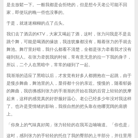
是去放鬆一下。一般我都是会拒绝的，但是想今天老公可能不回
家，即使玩的晚一些也没事的。
于是，就迷迷糊糊的点了点头。
我们去了酒店的KTV，大家又喝起了酒，这时，张力问我是不是去
跳个舞，可能是喝酒的缘故，我连犹豫都没有，顺着张力的手就去
舞池。舞厅里好暗，我什么都看不清楚，全都是张力牵着我才没有
碰到别人。在张力牵抚我的时候，常有意无意的拉一下我的身子，
所以，二个人在黑暗中，常常的碰到了一起。
我渐渐的适应了黑暗以后，才发觉有好多人都拥抱在一起跳，由于
是慢步舞曲，舞池里的人，显得都十分的亲近。慢慢的，随着郁扬
的舞曲，我彷彿感到张力的手渐渐的开始在我的后背上轻轻的抚摩
起来，这样的感觉真的好舒服好温心。老公已经多少年没对我这样
了。也许是受情绪的影响，我很自然的把头靠在他哪宽阔的肩膀
上。
「你身上的气味真好闻」张力轻轻的在我耳边喃喃道。「你也是」
这时，感到张力的手轻轻的托住了我的臀部的上半部分，并往里用