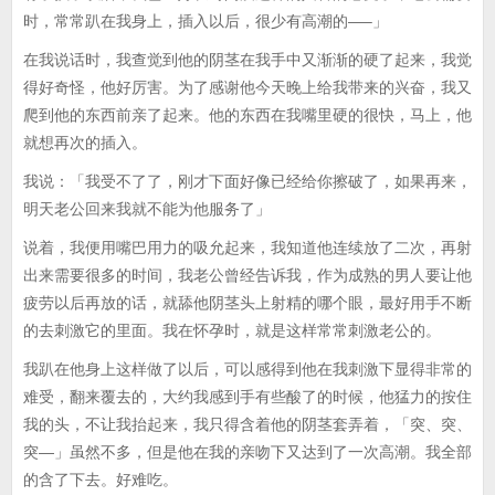
时，常常趴在我身上，插入以后，很少有高潮的—–」
在我说话时，我查觉到他的阴茎在我手中又渐渐的硬了起来，我觉
得好奇怪，他好厉害。为了感谢他今天晚上给我带来的兴奋，我又
爬到他的东西前亲了起来。他的东西在我嘴里硬的很快，马上，他
就想再次的插入。
我说：「我受不了了，刚才下面好像已经给你擦破了，如果再来，
明天老公回来我就不能为他服务了」
说着，我便用嘴巴用力的吸允起来，我知道他连续放了二次，再射
出来需要很多的时间，我老公曾经告诉我，作为成熟的男人要让他
疲劳以后再放的话，就舔他阴茎头上射精的哪个眼，最好用手不断
的去刺激它的里面。我在怀孕时，就是这样常常刺激老公的。
我趴在他身上这样做了以后，可以感得到他在我刺激下显得非常的
难受，翻来覆去的，大约我感到手有些酸了的时候，他猛力的按住
我的头，不让我抬起来，我只得含着他的阴茎套弄着，「突、突、
突—」虽然不多，但是他在我的亲吻下又达到了一次高潮。我全部
的含了下去。好难吃。