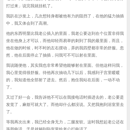
打过来」说完我就挂机了。
我趴在沙发上，几次想转身都被他有力的阻挡了，在他的猛力抽插
中，我又体会到了高潮。
他的东西明显比我老公插入的里面，我老公要达到在个位置非得我
坐在他身上才可以，而他却轻而易举的刺到了我的最里面，而且，
他在做的时候，时不时的左右摆动，弄的我四壁都非常的舒服。忽
然，他在后面停止了抽插，问我可不可以射在里面。
我说随便他，其实我也非常希望他能够射在里面。但他这样问我，
我心里觉得很舒服。待他再次抽动几下以后，我感到子宫里暖暖
的，我知道他全部射了进去。然后，抱住我站在后面，一动不动
了。
又过了好一会，我告诉他不可以在我接电话时插进去的，老公要是
发觉了，麻烦可就大了。而他却什么都没说。又把我抱到浴室里去
了。
等我再次出来，我已经全身无力，二腿发软。这时我想起老公还在
等我电话，于是就躺到卧室里给老公打电话了。