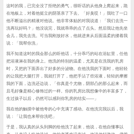
这时的我，已完全没了拒绝的勇气，很听话的从他身上爬起来，跪
在地板上，对着他挺立的阴茎亲了下去。「好臭哎！」我吐了一口
他不断溢出的精液对他说。他非常体贴的对我说道：「我们去洗一
洗再玩好吗？」他没说完，我就乖乖的点了点头。然后我让他先坐
会儿，我先去洗。可当我刚放好水，他就进来从后面温柔的搂着我
说：「我帮你洗」
我不知道这时的我会那么的听他话，十分乖巧的站在浴缸里，任他
把浴液淋在我的身上。他洗的特别的温柔，尤其是在洗我的乳房
时，又把的下面弄出了好多的分泌物。在他洗我的下面时，他轻轻
的让我把大腿打开，我就打开了，他把手沾了些浴液，轻轻的摩擦
我的下面，边洗还边说，「你真是个尤物，阴部凸的那么起来，而
且毛好像是精心修饰过的一样。你的乳房比我想像中的丰富多了，
生过孩子以后，仍然可以感到你乳房的结实——」
我在他的触摸中被他夸的心中充满了感动。在他洗完我以后，我
说：「让我也来帮你洗吧」
于是，我认真的从头到脚的给他洗了起来，他说，在他自懂事以