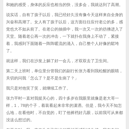
和她的感受，身体的反应也相当的快，没多会，我就达到了高潮。
说实话，自有了孩子以后，我已经好久没有像今天这样来自全身的
兴奋和高潮了。女人有了孩子以后，这方面往往应付老公的多，感
觉也大不如从前了。在老公的抽插中，我一次又一次的彷彿进入了
天堂。随着老公再一次的冲击，一下就扑在我身上不动了，紧接
着，我感到下面随着一阵阵暖流的涌入，自己整个人好像的鬆垮
了。
就这样，我们在沙发上躺了好一会儿，才双双去了卫生间。
第二天上班时，单位里分管我们的副行长张力看到我松醒的眼睛，
关切的问我「怎么了？是不是生病了？」
我只是对他笑了笑，就继续工作了。
张力平时一直对我挺关心的，四十多岁在我眼里就像是老大哥一
样，1，78的个子，着装看起来非常的潇洒。但是，我今天不知怎
么地，在看他时，不自觉的，盯了他裤裆好几眼，以前我可从来都
没这么想过的。