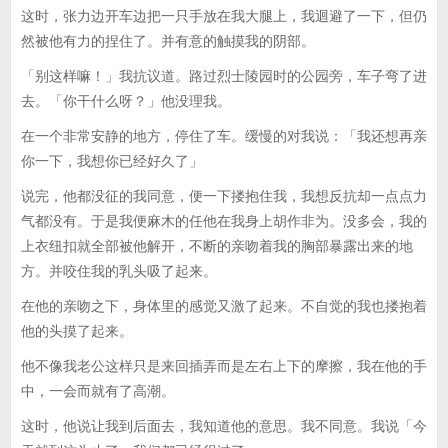
这时，张力边开车边把一只手放在我大腿上，我迴避了一下，但仍
然被他有力的捏住了。并有意的触摸我的阴部。
「别这样嘛！」我抗议道。路过烈士陵园时的公园旁，车子弯了进
去。「你干什么呀？」他没理我。
在一个非常安静的地方，停住了车。缓慢的对我说：「我还想再亲
你一下，我想你已经好久了」
说完，他都没征的我同意，便一下搂抱住我，我想反抗却一点点力
气都没有。于是我便麻木的任他在我身上胡作非为。没多会，我的
上衣纽扣就全部被他解开，不断的亲吻着我的胸部暴露出来的地
方。并咬住我的乳头吸了起来。
在他的亲吻之下，身体里的感觉又激了起来。不自觉的我也搂抱着
他的头摸了起来。
他不像我老公这样只是来回插弄而是左右上下的摩擦，我在他的手
中，一会而就有了高潮。
这时，他说让我到后面去，我知道他的意思。我不同意。我说「今