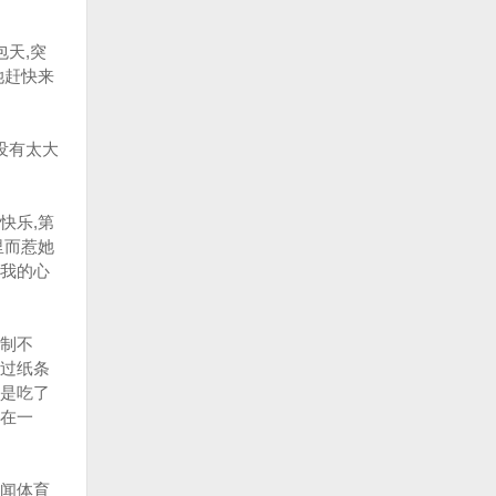
天,突
她赶快来
没有太大
快乐,第
里而惹她
我的心
制不
过纸条
是吃了
在一
闻体育