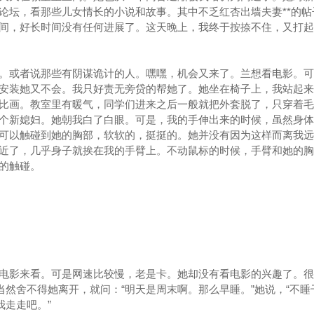
论坛，看那些儿女情长的小说和故事。其中不乏红杏出墙夫妻**的帖
间，好长时间没有任何进展了。这天晚上，我终于按捺不住，又打起
或者说那些有阴谋诡计的人。嘿嘿，机会又来了。兰想看电影。可
安装她又不会。我只好责无旁贷的帮她了。她坐在椅子上，我站起来
比画。教室里有暖气，同学们进来之后一般就把外套脱了，只穿着毛
个新媳妇。她朝我白了白眼。可是，我的手伸出来的时候，虽然身体
可以触碰到她的胸部，软软的，挺挺的。她并没有因为这样而离我远
近了，几乎身子就挨在我的手臂上。不动鼠标的时候，手臂和她的胸
的触碰。
电影来看。可是网速比较慢，老是卡。她却没有看电影的兴趣了。很
当然舍不得她离开，就问：“明天是周末啊。那么早睡。”她说，“不睡
我走走吧。”