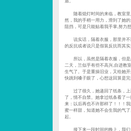
盾。
随着熄灯时间的来临，教室里人越
然，我的手稍一用力，滑到了她的
阻挡，可是只能贴着我手掌,努力
说实话，隔着衣服，那里并不比
的反抗或者说只是假装反抗而其实
所以，虽然是隔着衣服，但是想
二天，兰似乎有些不高兴,自进教
生气了。于是重操旧业，又给她开
快跳到嗓子眼了，心想这回算是完
过了很久，她递回了纸条，上面
了，情不自禁。她拿过纸条看了一
来：以后再也不许那样了！！！我
蜜一样甜，知道她不会生我的气了
起。
接下来一段时间的晚上，我们天