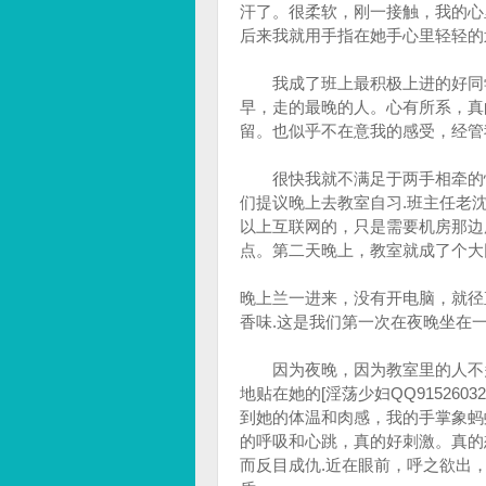
汗了。很柔软，刚一接触，我的心
后来我就用手指在她手心里轻轻的
我成了班上最积极上进的好同学
早，走的最晚的人。心有所系，真
留。也似乎不在意我的感受，经管
很快我就不满足于两手相牵的快
们提议晚上去教室自习.班主任老
以上互联网的，只是需要机房那边
点。第二天晚上，教室就成了个大
晚上兰一进来，没有开电脑，就径
香味.这是我们第一次在夜晚坐在
因为夜晚，因为教室里的人不多
地贴在她的[淫荡少妇QQ91526
到她的体温和肉感，我的手掌象蚂
的呼吸和心跳，真的好刺激。真的
而反目成仇.近在眼前，呼之欲出