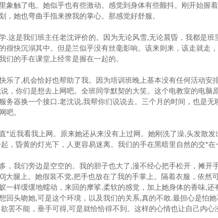
里象触了电。她似乎也有些激动。感觉到身体有些颤抖。刚开始握着
划，她也弯曲手指来撩我的掌心。那感觉好舒服。
.这是我们班主任老沈评价的。因为无论风雪,无论晨昏，我都是班
的很快沉溺其中。但是兰似乎没有丝毫影响。该来则来，该走就走，
我们的手在课堂上经常是握在一起的。
乐了,机会恰好也帮助了我。因为培训班晚上基本没有任何活动安
沈说，你们是想去上网吧。全班同学默契的大笑。这个电教室的电脑
服务器换一个接口.老沈说,我帮你们说说去。三个月的时间，也是无
网吧。
直*近我看我上网。原来她还从来没有上过网。她刚洗了澡,头发散发
一起，昏黄的灯光下，人更容易迷离。我们的手在黑暗里自然的交*在
，我们旁边是空空的。我的胆子也大了,漫不经心把手松开，摊开手
0320]大腿上。她假装不觉,把手也放在了我的手掌上。隔着衣服，依然
蚁一样缓缓地蠕动，来回的摩挲.柔软的感觉，加上她身体的香味,还
想回头吻她,可是这个环境，以及我们的关系,真的不敢.最担心是怕她
，欲罢不能，垂手可得,可是就恰恰得不到。这样的心情也让自己内心