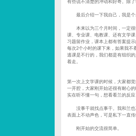
有些说不清楚的冲动和好奇。除了
最后介绍一下我自己，我是个老
本来以为三个月时间，一定很轻
课、专业课、电教课、还有文学课
习题留作业，课本上都有答案提示
每次2个小时的课下来，如果我不
逃课是不行的，我们都是有组织的
着走。
第一次上文学课的时候，大家都觉
一开腔，大家刚开始还很有耐心的
实在听不懂一句，想看看兰的反应
没事干就找点事干。我和兰也不
表面上不动声色，可是私下一直传
刚开始的交流很简单。