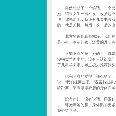
突然想起了一个笑话。一个比较
她。结果女生一言不发，收拾起书
说，你先走吧，我还有几页书没看
的，就是关机。然后一前一后的出
北方的夜晚真是寒冷。我们在风
是小树。冷清的夜，泛黄的月，点
不知不觉的拉了她的手，都是冰
沙锅卖羊肉串的。没有人认识我们
了几串羊肉串，摊主极力推荐我买
吃完了真的觉得不那么冷了。因
说，“我们往回走吧。”说罢转过
段距离，穿着厚厚衣服的身体在试
没有挣扎。没有说话。周围什么
手，环抱着她的腰。身体贴的更紧
我心猿意马。