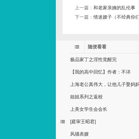
上一篇：
和老家亲姨的乱伦事
下一篇：
情迷嫂子（不经典你
随便看看
极品家丁之淫性觉醒完
【我的高中回忆】作者：不详
上海老公真伟大，让他儿子娶妈
姐姐系列之返校
上美女学生会会长
[庭审王昭君]
风骚表嫂