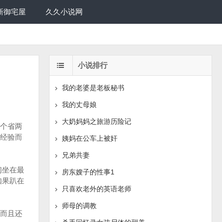
新御宅屋
久久小说网
小说排行
我的老婆是老板秘书
我的丈母娘
大奶妈妈之旅游历险记
个省两
经验而
姨妈在公车上被奸
兄弟共妻
们坐在最
房东嫂子的性事1
如果趴在
只喜欢老外的英语老师
师母的调教
而且还