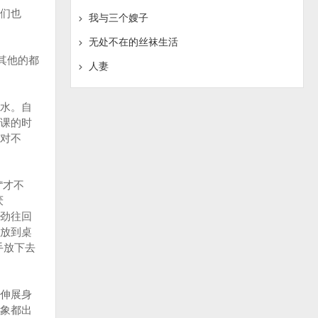
我们也
我与三个嫂子
无处不在的丝袜生活
其他的都
人妻
水。自
课的时
对不
“才不
厌
使劲往回
手放到桌
手放下去
伸展身
象都出