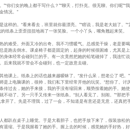
”“你们女的晚上都干写什么？”“聊天，打扑克。很无聊。你们呢”“
金情况。”
样的。“看来看去，班里就你最漂亮。”“瞎说，我是老大姐了。”“
我的纸条上歪歪扭扭地画了一张笑脸。一个小丫头，嘴角翘起来笑。
的难受。外面又冷的出奇。我不习惯暖气。总感觉干燥，老是要喝
总是跑去倒水。课桌椅子都是固定的，起身的时候很困难，尤其是上
的身体经常会碰到兰的手。有一次竟然把她的铅笔碰掉了，我连忙说
。后来我就不管会不会碰到，也一定故意去碰。
他课上。纸条上的话也越来越暧昧了。“发什么呆，想老公了 吧。”
老师是上电脑课的，很帅，我们私下里经常开他的玩笑。“想你了。讨
”纸条传过去，她的手来接，我的手没有缩回来，顺势按着她的手。她
就不动了。另一只手又传来一张纸条。“别人看见了。别闹。”“那把
也拿开了。先是不理我，过了一会，不知道是有意还是无意，还真把
都趴在桌子上睡觉。于是大着胆子，也把手放下来了，假装放松的
有退缩。于是我握着了她的手。握上去的时候，感觉她的手好热，好