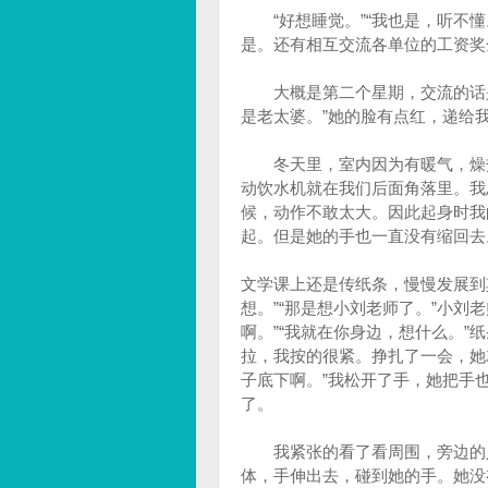
“好想睡觉。”“我也是，听不懂。
是。还有相互交流各单位的工资奖
大概是第二个星期，交流的话是这
是老太婆。”她的脸有点红，递给
冬天里，室内因为有暖气，燥热
动饮水机就在我们后面角落里。我
候，动作不敢太大。因此起身时我
起。但是她的手也一直没有缩回去
文学课上还是传纸条，慢慢发展到其
想。”“那是想小刘老师了。”小刘
啊。”“我就在你身边，想什么。
拉，我按的很紧。挣扎了一会，她
子底下啊。”我松开了手，她把手
了。
我紧张的看了看周围，旁边的人
体，手伸出去，碰到她的手。她没