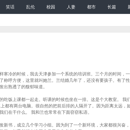
笑话
乱伦
校园
人妻
都市
长篇
样寒冷的时候，我去天津参加一个系统的培训班。三个月的时间，一
了称呼方便，这里就叫她兰。兰结婚几年了，还没有要孩子。有了性
发出熟透了的馥郁味道。
吃饭上课都一起走。听课的时候也坐在一排。这是个大教室。 我
桌上都有两台电脑。很自然的把前后排的人隔开了。因为距离太远，
我们在干什么。 我和兰也常常在下面窃窃私语。
新书，成立几个学习小组。因为到了一个新环境，大家都很兴奋，