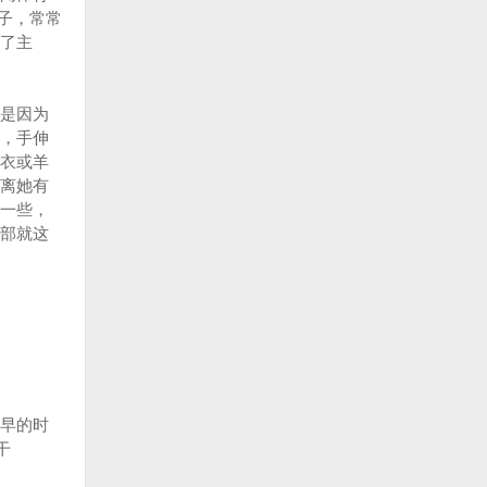
子，常常
了主
是因为
，手伸
衣或羊
离她有
一些，
部就这
早的时
干