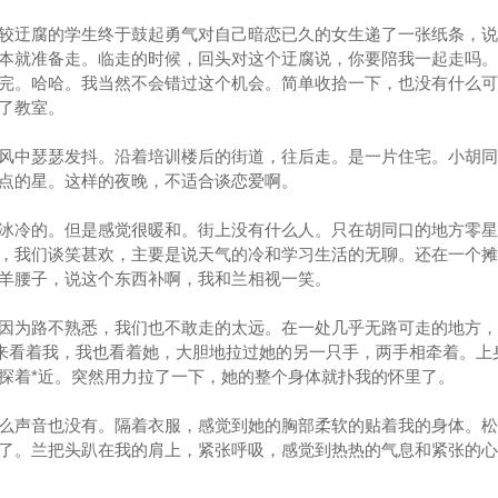
迂腐的学生终于鼓起勇气对自己暗恋已久的女生递了一张纸条，说
本就准备走。临走的时候，回头对这个迂腐说，你要陪我一起走吗。
完。哈哈。我当然不会错过这个机会。简单收拾一下，也没有什么可
了教室。
中瑟瑟发抖。沿着培训楼后的街道，往后走。是一片住宅。小胡同
点的星。这样的夜晚，不适合谈恋爱啊。
冷的。但是感觉很暖和。街上没有什么人。只在胡同口的地方零星
，我们谈笑甚欢，主要是说天气的冷和学习生活的无聊。还在一个摊
羊腰子，说这个东西补啊，我和兰相视一笑。
为路不熟悉，我们也不敢走的太远。在一处几乎无路可走的地方，
身来看着我，我也看着她，大胆地拉过她的另一只手，两手相牵着。上
探着*近。突然用力拉了一下，她的整个身体就扑我的怀里了。
声音也没有。隔着衣服，感觉到她的胸部柔软的贴着我的身体。松
了。兰把头趴在我的肩上，紧张呼吸，感觉到热热的气息和紧张的心