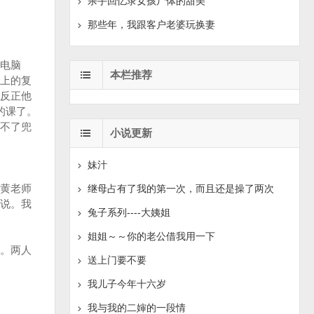
杀手回忆录女孩尸体的甜美
那些年，我跟客户老婆玩换妻
电脑
本栏推荐
上的复
反正他
的课了。
不了兜
小说更新
妹汁
黄老师
继母占有了我的第一次，而且还是操了两次
说。我
兔子系列----大姨姐
姐姐～～你的老公借我用一下
。两人
送上门要不要
我儿子今年十六岁
我与我的二婶的一段情