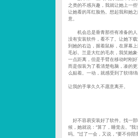
之类的不感兴趣，我就让她上一些
让她看的耳红脸热。想起我和她之
意。
机会总是垂青那些有准备的人。
没有安装软件，看不了。让她下载
到她的右边，握着鼠标，在屏幕上
毛衫。兰是大红的毛衣，我笑她象
一点距离，但是手臂在移动时刚好
而是假装为了看清楚电脑，凑的更
么贴着。一动，就感受到了软绵绵
让我的手掌久久不愿意离开。
好不容易安装好了软件。找一部
候，她就说：“算了，睡觉去。”我
吗。”过了一会，又说，“要不你陪