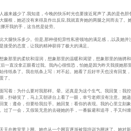
来越少了.我知道，今晚的快乐时光也要接近尾声了.真的是色胆包
大腿根，她还没有来得及作出反应,我就直奔她的两腿之间而去了。
想挪开我的手，这当然是徒劳。
大腿快乐多少。但是,那种侵犯异性私密领地的满足感，,以及她并
是接受的态度，让我的精神获得了极大的满足。
象那里的柔软和湿润，想象那里的温暖和渴望，想象那里的驰骋和
室后一直没拿正眼看过我。我内心很惶恐，怕她是因为昨天我摸她那
始传纸条了。我在纸条上写：对不起。她看了后好半天也没有回复，
蛋了。
写着：为什么要对我那样。晕。还真是为这个生气。我回复：我控
眼，扑哧笑了，马上又朝讲台上看了一眼，幸亏老师没有注意。她递
回复：遵命，但要给我拉手。她回复：看你的表现。我的心里立刻象
。过了一会，又假装无意的去碰她的手，一番躲避和追寻，手又纠缠
天在教室里上网。她也从一个网盲逐渐被我培训为网迷了。她对新