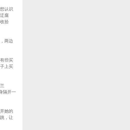
想认识
迂腐
收拾
，两边
有些买
子上买
兰
身隔开一
开她的
跳，让