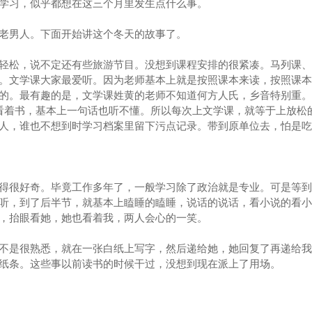
学习，似乎都想在这三个月里发生点什么事。
男人。下面开始讲这个冬天的故事了。
松，说不定还有些旅游节目。没想到课程安排的很紧凑。马列课、
。文学课大家最爱听。因为老师基本上就是按照课本来读，按照课本
的。最有趣的是，文学课姓黄的老师不知道何方人氏，乡音特别重。
看着书，基本上一句话也听不懂。所以每次上文学课，就等于上放松
人，谁也不想到时学习档案里留下污点记录。带到原单位去，怕是吃
得很好奇。毕竟工作多年了，一般学习除了政治就是专业。可是等到
听，到了后半节，就基本上瞌睡的瞌睡，说话的说话，看小说的看小
，抬眼看她，她也看着我，两人会心的一笑。
是很熟悉，就在一张白纸上写字，然后递给她，她回复了再递给我
纸条。这些事以前读书的时候干过，没想到现在派上了用场。