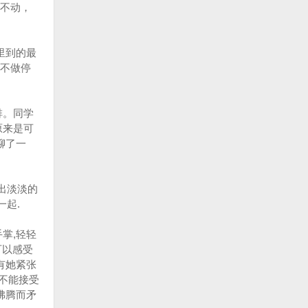
不动，
里到的最
不做停
排。同学
原来是可
聊了一
出淡淡的
一起.
掌,轻轻
可以感受
有她紧张
不能接受
沸腾而矛