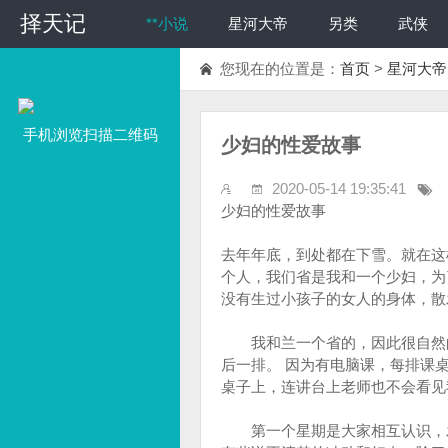
择天记
**小说
星河大帝
另类
武侠
您现在的位置是：
首页
>
星河大帝
手机浏览扫描二维码
少妇的性爱故事
2020-05-14 19:35:41
少妇的性爱故事
去年年底，到处都在下雪。就在这
个人，我们省是我和一个少妇，为
没有生过小孩子的女人的身体，散
我和兰一个省的，因此很自然的
后一排。 因为有电脑课，每排课
桌子上，连讲台上老师也不会看见
第一个星期是大家相互认识，发