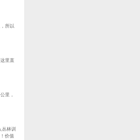
，所以
们这里直
公里，
入丛林训
！价值