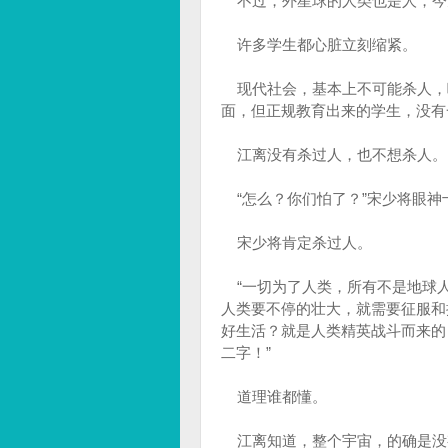
不过，外星球的人类也是人，今
许多学生都心脏立刻缩紧。
现代社会，基本上不可能杀人，
面，但正规教育出来的学生，没有
江离没有杀过人，也不想杀人。
“怎么？你们怕了？”宋少将眼神
宋少将肯定杀过人。
“一切为了人类，所有不是地球人
人类要不停的壮大，就需要征服和
好生活？就是人类精英战斗而来的
二字！”
道理谁都懂。
江离知道，整个宇宙，的确是没