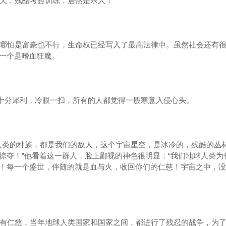
天，残酷考验训练，居然是杀人！
哪怕是富豪也不行，生命权已经写入了最高法律中。虽然社会还有很
一个是嗜血狂魔。
十分犀利，冷眼一扫，所有的人都觉得一股寒意入侵心头。
类的种族，都是我们的敌人，这个宇宙星空，是冰冷的，残酷的丛
掠夺！”他看着这一群人，脸上鄙视的神色很明显：“我们地球人类为
！每一个盛世，伴随的就是血与火，收回你们的仁慈！宇宙之中，没
有仁慈，当年地球人类国家和国家之间，都进行了残忍的战争，为了