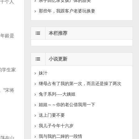
杀手回忆录女孩尸体的甜美
十个人
那些年，我跟客户老婆玩换妻
本栏推荐
年龄是
小说更新
的学生家
妹汁
继母占有了我的第一次，而且还是操了两次
。”宋将
兔子系列----大姨姐
姐姐～～你的老公借我用一下
送上门要不要
我儿子今年十六岁
我与我的二婶的一段情
荡在山