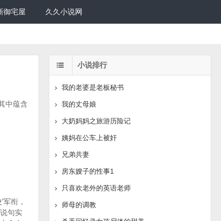
新御宅屋
久久小说网
小说排行
我的老婆是老板秘书
其中蕴含
我的丈母娘
大奶妈妈之旅游历险记
姨妈在公车上被奸
兄弟共妻
房东嫂子的性事1
只喜欢老外的英语老师
’军衔，
师母的调教
说句实