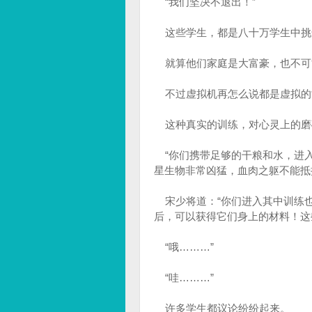
“我们坚决不退出！”
这些学生，都是八十万学生中挑
就算他们家庭是大富豪，也不可
不过虚拟机再怎么说都是虚拟的
这种真实的训练，对心灵上的磨
“你们携带足够的干粮和水，进入
星生物非常凶猛，血肉之躯不能抵
宋少将道：“你们进入其中训练也
后，可以获得它们身上的材料！这
“哦………”
“哇………”
许多学生都议论纷纷起来。