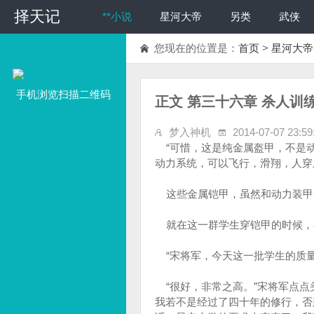
择天记
**小说
星河大帝
另类
武侠
您现在的位置是：
首页
>
星河大帝
手机浏览扫描二维码
正文 第三十六章 杀人训
梦入神机
2014-07-07 23:59
“可惜，这是纯金属盔甲，不是动
动力系统，可以飞行，滑翔，人穿
这些金属铠甲，虽然和动力装甲
就在这一群学生穿铠甲的时候，
“宋将军，今天这一批学生的质量
“很好，非常之高。”宋将军点点
我若不是经过了四十年的修行，否