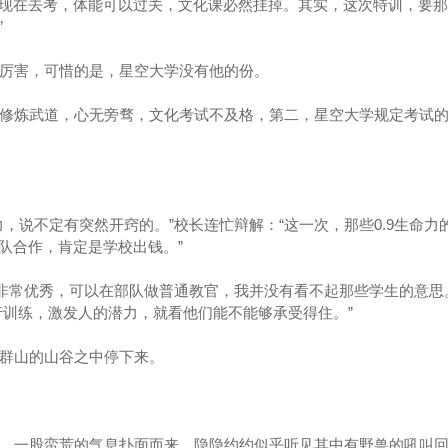
现在去考，体能可以过关，文化课必然挂掉。其实，这次特训，要那
”
厉害，可惜的是，星空大学没有他的份。
修炼武道，心无旁骛，文化考试不及格，第二，星空大学规定考试的
，说不定有突然开窍的。”校长连忙辩解：“这一次，那些0.9生命力
队合作，肯定是学校出钱。”
经非常优秀，可以在部队做普通教官，我并没有看不起那些学生的意思
行训练，激发人的潜力，就看他们能不能够承受得住。”
群山的山谷之中停下来。
，一股蛮荒的气息扑面而来。隐隐约约似乎听见其中有野兽的吼叫回