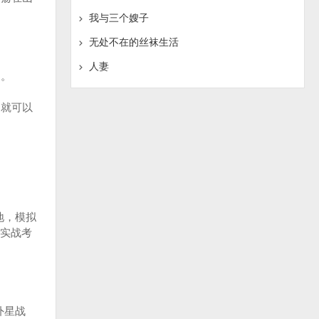
我与三个嫂子
无处不在的丝袜生活
人妻
是。
就可以
地，模拟
实战考
外星战