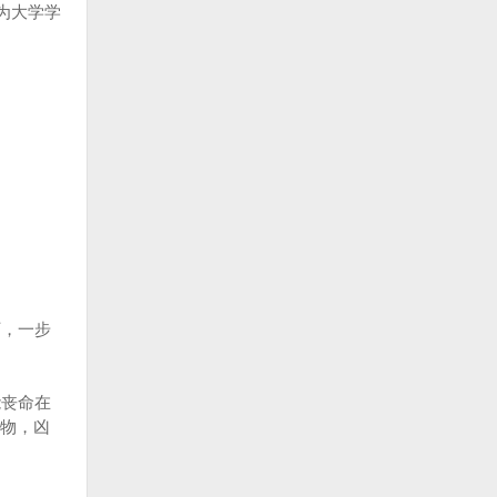
为大学学
，一步
能丧命在
物，凶