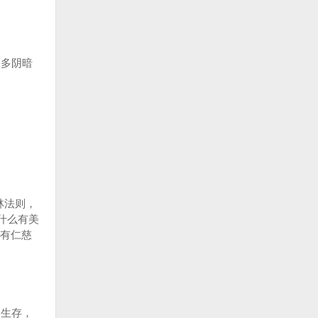
多阴暗
林法则，
什么有美
有仁慈
生存，