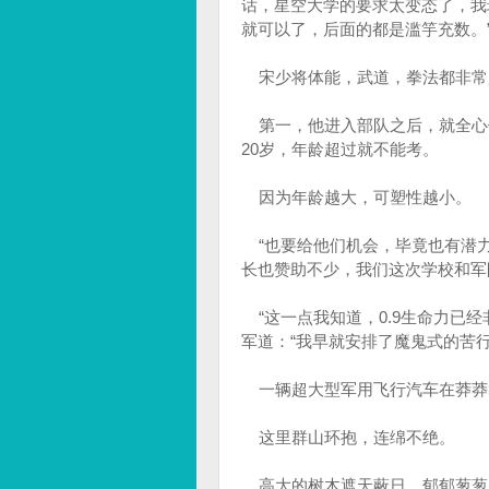
话，星空大学的要求太变态了，我
就可以了，后面的都是滥竽充数。
宋少将体能，武道，拳法都非常
第一，他进入部队之后，就全心
20岁，年龄超过就不能考。
因为年龄越大，可塑性越小。
“也要给他们机会，毕竟也有潜力
长也赞助不少，我们这次学校和军
“这一点我知道，0.9生命力已
军道：“我早就安排了魔鬼式的苦
一辆超大型军用飞行汽车在莽莽
这里群山环抱，连绵不绝。
高大的树木遮天蔽日，郁郁葱葱