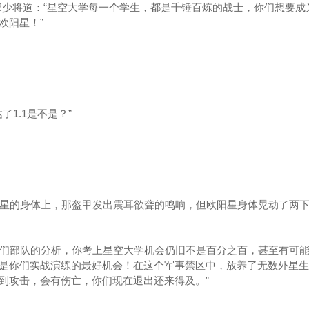
宋少将道：“星空大学每一个学生，都是千锤百炼的战士，你们想要成
欧阳星！”
1.1是不是？”
星的身体上，那盔甲发出震耳欲聋的鸣响，但欧阳星身体晃动了两下
我们部队的分析，你考上星空大学机会仍旧不是百分之百，甚至有可
是你们实战演练的最好机会！在这个军事禁区中，放养了无数外星生
到攻击，会有伤亡，你们现在退出还来得及。”