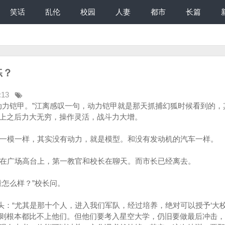
笑话
乱伦
校园
人妻
都市
长篇
练？
:13
力铠甲。”江离感叹一句，动力铠甲就是那天抓捕幻狐时候看到的，
上之后力大无穷，操作灵活，战斗力大增。
一模一样，其实没有动力，就是模型。和没有发动机的汽车一样。
在广场高台上，第一教官和校长在聊天。而市长已经离去。
怎么样？”校长问。
头：“尤其是那十个人，进入我们军队，经过培养，绝对可以授予‘大校
则根本都比不上他们。但他们要考入星空大学，仍旧要做最后冲击，