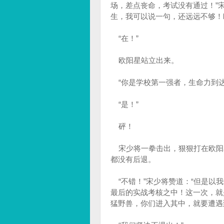
场，差点丧命，考试没有通过！”
生，我可以说一句，还远远不够！
“在！”
欧阳星站立出来。
“你是学校第一强者，生命力到达了
“是！”
砰！
宋少将一拳击出，狠狠打在欧阳
都没有后退。
“不错！”宋少将赞道：“但是以
最后的实战考核之中！这一次，就
猛野兽，你们进入其中，就要遭遇