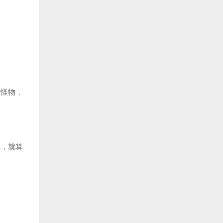
怪物，
，就算