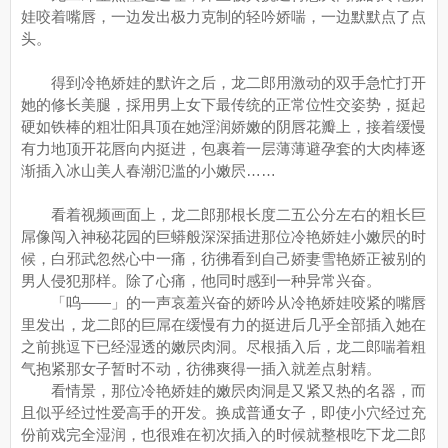
娃咬着嘴唇，一边发出极力克制的轻吟娇喘，一边默默点了点
头。
得到冷艳娇娃的默许之后，龙二郎用激动的双手急忙打开
她的修长美腿，採用男上女下最传统的正常位性交姿势，挺起
硬如铁棒的粗壮阳具顶在她淫润娇嫩的阴唇花瓣上，接着缓慢
有力地顶开花唇向内挺进，包裹着一层薄薄避孕套的大肉棒逐
渐插入冰山美人春潮氾滥的小嫩屄……
看着视频画面上，龙二郎那根长度二五公分左右的粗长巨
屌像闯入神秘花园的巨蟒般深深插进那位冷艳娇娃小嫩屄的时
候，白邪武忽然心中一痛，彷彿看到自己娇妻雪艳娇正被别的
男人侵犯那样。除了心痛，他同时感到一种异常兴奋。
「呜——」的一声哀羞兴奋的娇吟从冷艳娇娃咬紧的嘴唇
里发出，龙二郎的巨屌在缓慢有力的挺进后几乎全部插入她在
之前挑逗下已经湿透的嫩屄肉洞。尽根插入后，龙二郎喘着粗
气抱紧那女子暂时不动，彷彿爽得一插入就差点射精。
看情景，那位冷艳娇娃的嫩屄肉洞是又紧又热的名器，而
且似乎经过性爱高手的开发。换成普通女子，即使小穴经过充
份前戏完全湿润，也很难在初次插入的时候就整根吃下龙二郎