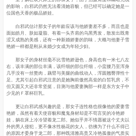
的影响，白邪武仍然无法看清她容貌，但已经可以确定她是一
位国色天香的极品娇娃。
白邪武估计那女子的年龄应该与他娇妻差不多，而且也是
面如皓月、肤如凝脂、有着一头齐肩的乌黑秀发，散发出既青
涩又成熟的美感，还有一种新婚娇妻的韵味，大概与他妻子雪
艳娇一样都是刚从未婚少女成为年轻少妇。
那女子的身材丝毫不比雪艳娇逊色，身高也有一米七八左
右，该丰满的部位丰满，该纤细的部位纤细，小蛮腰乃至浑身
几乎没有一丝赘肉，藕臂与美腿的曲线动人，浑圆翘臀弹性十
足。尤其引起白邪武注意的是她胸前傲然高耸的白皙乳房，不
但又圆又大还非常坚挺，目测与他爱妻胸部一样是东方女子中
少见的Ｆ罩杯巨乳。
更让白邪武感兴趣的是，那女子连性格也很像他的爱妻雪
艳娇，虽然有着天使容貌和魔鬼身材却是不苟言笑的冷艳娇
娃，躺在床上冷冷望着龙二郎。她似乎并不情愿被这个丈夫以
外的男人侵犯，更不像水性杨花的女人，彷彿为了什么不得已
的原因才委身于龙二郎，那种既清雅高贵又冷艳孤傲的气质实