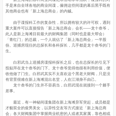
手是来自全球各地的商业间谍，僱佣这些间谍的幕后黑手既有
其他商会也有「新上海总商会」的内贼。
由于谍报科工作的复杂性，所以拥有较大的许可权，遇到
重大案件可以直接报告「新上海总商会」会长——龙十叁爷，
此人是新上海滩目前最大的财阀集团（同时也是最大帮会）
「青红门」的总裁，一个人就佔了「新上海总商会」一半股
份。巡捕房现任的总探长和各科探长，几乎都是龙十叁爷的门
生。
白邪武当上巡捕房谍报科探长之后，也在总探长的引见下
投贴拜在龙十叁爷的门下。龙十叁爷觉得他很有利用价值，便
收他做了门生。白邪武其实不太喜欢这个黑老大财阀，只是没
有背景很难在新上海滩混出名堂，人在江湖身不由己。
龙十叁爷的门生并不容易当，白邪武现在就接到一个棘手
差事。
最近，有一神秘间谍集团在新上海滩异军突起，成员都是
才貌双全的俊男美女，以异性交友等方式接近「新上海总商
会」各大财阀集团中掌握商业机密的人或者其家属，靠色相或