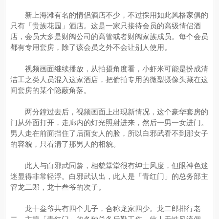
新上海滩有名的情侣酒店不少，不过採用如此风格家俱的
只有「贵族花园」酒店。这是一家只接待会员的高级情侣酒
店，会员大多是财阀公司的高管或者财阀家族成员。每个会员
都有专用套房，除了该会员之外不会让别人使用。
视频画面继续播放，从拍摄角度看，小虾米可能是扮成清
洁工之类人员混入这家酒店，把偷拍专用的微型摄像头藏在这
间套房的某个隐蔽角落。
两分鐘过去后，视频画面上出现新情况，这个豪华套房的
门从外面打开，走廊内的灯光照射进来，然后一男一女进门。
男人走在前面挡住了后面女人的脸，所以白邪武看不到那女子
的容貌，只看清了那男人的相貌。
此人与白邪武同龄，相貌堂堂很有绅士风度，但眼神色迷
迷显得非常轻浮。白邪武认出，此人是「青红门」的总务部主
管龙二郎，龙十叁爷的次子。
龙十叁爷共有四个儿子，合称龙家四少。龙二郎排行老