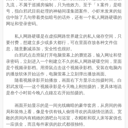
九流，不属于巡捕房编制，只为他效力。至于「Ｘ案件」是暗
号，指白邪武目前处理的神秘间谍集团案件。小虾米发来的短
信中除了几句带着类似暗号的话外，还有一个私人网路硬碟的
网址和登录密码。
私人网路硬碟是在虚拟网路世界建立的私人储存空间，只
要付费，想建立多少或多大都行，可在里面存放各种文件信
息，随意删减添加，安全性也很好。
白邪武点击滑鼠打开电脑萤幕上的瀏览器，输入网址和登
录密码，立刻进入一个刚建立不久的私人网路硬碟空间，里面
是个视频录影档。用滑鼠点击这个视频录影档。安装在电脑内
的播放软体开始运作，电脑萤幕上立刻弹出播放画面。
随着视频录影开始播放，画面右下方显示出拍摄时间。白
邪武发现——这个视频录影是今天晚上刚拍摄的，更具体地说
是叁个小时前今晚八点鐘左右开始拍摄的。
画面开始显示的是一间光线幽暗的豪华套房，从房间的佈
局和装饰上看，像是专供有钱人偷情寻欢的高级情侣酒店。宽
敞的房间内有精緻的酒吧台与浴室，衣帽柜和双人床等家俱也
一应俱全，而且每件家俱的款式都很独特。