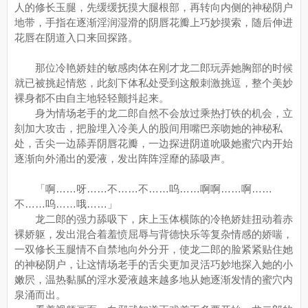
人的修长玉腿，先缓缓抚摸大腿根部，再转向内侧的神秘阴户
地带，手指在逐渐淫润湿滑的阴唇花瓣上巧妙摸索，随后伸进
花唇在阴道入口来回探路。
那位冷艳娇娃的敏感肉体在刚才龙二郎玩弄她胸部的时候
就已被挑起情慾，此刻下体私处受到这般刺激挑逗，整个美妙
裸身都不由自主地轻轻颤抖起来。
身为情场老手的龙二郎自然不会放过乘热打铁的机会，立
刻加大攻击，把脸埋入冷美人的股间用嘴巴亲吻她的神秘私
处，舌尖一边舔弄阴唇花瓣，一边探进阴道吮吸她蜜穴内开始
逐渐向外涌出的爱液，发出阵阵淫靡的舔吸声。
「啊……呀……不……不……呜……啊啊……啊……
不……呜……哦……」
龙二郎的强力舔吸下，床上玉体横陈的冷艳娇娃扭动着赤
裸娇躯，发出混合着羞愤屈辱与背德快乐等复杂情感的娇喘，
一双修长玉腿情不自禁地向外分开，使龙二郎的脸紧紧贴住她
的神秘阴户，让这情场老手的舌尖更加灵活巧妙地探入她的小
嫩屄，温热黏腻的淫水爱液越来越多地从她逐渐发情的蜜穴内
泉涌而出。