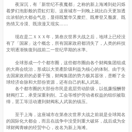
夜深沉，有「新世纪不夜魔都」之称的新上海滩到处闪烁
着梦幻泡影般的霓虹灯彩。这座城市一到晚上就比白天更加透
出浓郁的大都会气息，显得既繁华又糜烂、既摩登又颓废、既
热情又冷漠、既浪漫又现实……
现在是二ＸＸＸ年，第叁次世界大战之后，地球上已经没
有了「国家」这个概念，所有国家政府都消失了，人类的科技
文明逐渐恢復到战前二一世纪早期的水準。
全球形成一个个都市圈，这些都市圈由各个财阀集团组成
的大商会统治，形成以大资產阶级利益为核心的体制。由于失
去国家政府的必要干预，财阀集团的势力极其嚣张，垄断了全
球经济命脉和大部份资源，还有自己的私人武装。
各个都市圈的大部份市民是底层劳动阶级，以低廉报酬替
财阀打工，承受深重剥削。工会等维护劳动者权益的组织被取
缔，罢工等活动遭到财阀私人武装的镇压。
至于上海，这座城市在第叁次世界大战之前就是全球闻名
的国际化大都会，而且在战争中没受到重大破坏，战后成为全
球财阀青睞的经贸中心，改名为新上海滩。