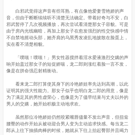
白邪武觉得这声音有些耳熟，有点像他爱妻雪艳娇的声
音，但由于断断续续听不清楚无法确定。带着好奇与不安，白
邪武暂停了几次视频播放，再次尝试看清楚那女子容貌。可是
由于房内光线幽暗，再加上那女子在愈发强烈的性交快感中情
不自禁地摇动头部，她齐肩的乌黑秀发凌乱地披散在脸蛋上，
实在看不清楚相貌。
「噗嗤！噗嗤！」男女性器搅拌着淫水爱液激烈交媾的声
响开始盖过那女子的短促娇喘，龙二郎则涨红着脸一言不发，
像是在拼命强忍射精衝动。
看来龙二郎打算使其身下的冷艳娇娃率先达到高潮，以此
证明其的强大性能力。那女子似乎也明白龙二郎的用意，像是
为了满足其的男性虚荣心，也像是为了儘早结束与丈夫以外的
男人的交媾，她开始积极主动地求欢。
虽然那位冷艳娇娃仍然咬紧嘴唇儘量不发出声音，但扭耸
腰臀的动作开始从被动迎合男人变为主动追求快感。每当龙二
郎从上往下抽插肉棒的时候，她就从下往上抬起臀部并且竭力