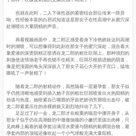
也就在此时，二人下体性器的紧密结合部位传来一阵异
响，性经验丰富的白邪武知道这是那女子在性高潮中从蜜穴深
处潮喷出大量阴精的声音。
再看视频画面中，龙二郎正感受着身下冷艳娇娃达到高潮
时的潮喷，可以想像得到此刻在那女子的蜜穴深处，混合着大
量爱液的滚烫阴精正喷洒在龙二郎的粗壮巨屌上。那种强烈的
刺激使这情场老手再也锁不住精关，巨屌尽根插进她的阴道，
像是把涨圆的龟头深深嵌入了那女子花心大开的子宫口，猛地
嘶吼了一声射精了！
随着龙二郎的射精动作，虽然隔着一层避孕套，那女子似
乎仍然清晰地感受到插入她子宫的粗壮巨屌喷发出火热阳精的
劲道与热度。她咬紧自己嘴唇的牙齿把娇俏芳唇咬出血印，被
龙二郎紧紧压住的赤裸娇躯又剧烈地抖动了几下。
足足过了好一会，龙二郎才在粗重的喘息中挪开身子，从
那女子似乎仍在高潮餘韵中微微抽搐的小嫩屄里拔出肉棒，只
见肉棒上戴着的避孕套沾满淫水爱液与阴精的黏稠混合物，避
孕套内部的顶端还像吹起一个小气球般充满大量阳精。