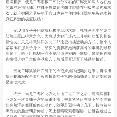
扭摆腰肢，使龙二郎那根二五公分左右的巨屌更加深入地在她
的嫩屄狂抽猛插。彷彿不仅是她的阴道腔壁在积极夹紧肉棒求
欢，就连她阴道尽头的子宫口也在含住肉棒顶端的龟头追求着
疯狂刺激的极度快感！
发现那女子开始这般积极主动地求欢，视频画面中的龙二
郎脸上露出得意之色，大概以为她已迷恋上其的粗壮阳具和高
超性技。只见得意洋洋的龙二郎改变抽插运动的方式，整个人
紧紧压在那女子身上，结实的胸膛将她胸前高耸的丰挺乳球都
压扁了，胯下巨屌则一点不剩地顶进她的小嫩屄，像要把肉棒
直接插进她子宫般塞满蜜穴，然后展开近百下强劲的抽送。
被龙二郎紧紧压在身下的冷艳娇娃猛烈颤抖起来，拼命扭
摆纤腰积极配合着粗长肉棒直插子宫的强劲抽送，使劲旋转翘
臀主动求欢。
终于，当龙二郎如此强劲抽送了近百下之后，随着其粗壮
巨屌又一次直插子宫的沉重衝击，被其紧紧压在身下的冷艳娇
娃突然浑身僵硬般停止动作，随即剧烈抖动了几下，披散着乌
黑秀发的脸蛋朝后仰起，闭上眼睛咬紧着嘴唇，彷彿昏迷过去
了那样，在极度刺激的交媾快感中高潮了！