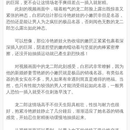
的巨屌，更不会让这情场老手爽得差点一插入就射精。
此刻的视频画面中，喘着粗气的龙二郎脸上露出既惊喜又
紧张的神态，白邪武估计那位冷艳娇娃的小嫩屄非但是名器，
恐怕还是能让男人为之疯狂的极品名器，否则阅色无数的龙二
郎怎么露出如此神态。
可以想像，那位冷艳娇娃火热收缩的嫩屄正紧紧包裹着深
深插入的巨屌，阴道腔壁的嫩肉蠕动着与坚挺的肉棒紧密摩
擦，还没开始抽插运动就已產生剧烈快感！
对视频画面中的龙二郎此刻感受，白邪武非常瞭解，因为
他的新婚娇妻雪艳娇的小嫩屄就是极品的销魂名器。有类似名
器的美女实在不多，男人如果有幸遇到简直是难得的艳福。当
然，也只有性能力较强的男人才能消受得起如此名器，一般男
人恐怕一插入就受不住刺激早洩了。
龙二郎这情场高手不但天生阳具粗壮，性技与耐力也很
好，抱紧冷艳娇娃静止了几分鐘后，渐渐适应了她名器的销魂
感觉，开始忍住射精衝动缓慢地抽插起来。