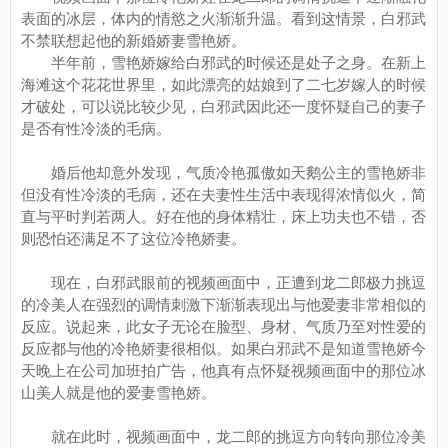
表面的冰层，体内的情慾之火渐渐升温。看到这情景，白邪武
不禁联想起他的新婚娇妻雪艳娇。
半年前，雪艳娇嫁给白邪武的时候还是处子之身。在新上
海滩这个花花世界里，如此漂亮的姑娘到了二七岁嫁人的时候
才破处，可以说比较少见，白邪武因此还一度怀疑自己的妻子
是否有性冷淡的毛病。
婚后他却意外发现，气质冷艳孤傲如天鹅公主的雪艳娇非
但没有性冷淡的毛病，还在夫妻性生活中表现得浓情似火，简
直与平时判若两人。好在他的身体精壮，床上功夫也不错，否
则恐怕还满足不了这位冷艳娇妻。
现在，白邪武眼前的视频画面中，正遭到龙二郎极力挑逗
的冷美人在强烈的调情刺激下渐渐表现出与他爱妻非常相似的
反应。说起来，此女子无论在脸型、身材、气质乃至对性爱的
反应都与他的冷艳娇妻很相似。如果白邪武不是知道雪艳娇今
天晚上在公司加班拍广告，他真有点怀疑视频画面中的那位冰
山美人就是他的爱妻雪艳娇。
就在此时，视频画面中，龙二郎的挑逗方向转向那位冷美