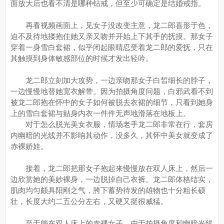
面放大后也看不清是哪种钻戒，但至少可确定是结婚戒指。
再看视频画面上，见女子没改变主意，龙二郎喜形于色，
迫不及待地搂抱住她又亲又吻并开始上下其手的抚摸。那女子
穿着一身雪白套裙，似乎闭起眼睛忍受着龙二郎的爱抚，只在
其触摸到身体敏感部位的时候才发出轻吟。
龙二郎立刻加大攻势，一边亲吻那女子白皙细长的脖子，
一边慢慢地替她宽衣解带。因为拍摄角度问题，白邪武看不到
被龙二郎抱在怀中的女子如何被脱去衣裙的细节，只看到她身
上的雪白套裙与贴身内衣一件件无声地滑落在地板上。
对于怎么脱光美女衣服，情场老手龙二郎非常在行，套房
内幽暗的光线并不影响其动作，没多久，其怀中美女就变成了
赤裸娇娃。
接着，龙二郎把那女子抱起来慢慢放在双人床上，然后一
边欣赏她的美妙裸身，一边脱掉自己衣裤。龙二郎体格结实，
肌肉均匀颇具阳刚之气，胯下蓄势待发的雄物也十分粗长硕
壮，长度大约二五公分左右，又硬又挺很威猛。
至于躺在双人床上的赤裸女子，由于拍摄角度和幽暗光线