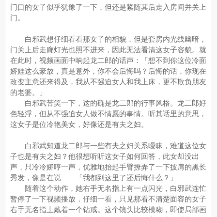
门口的女子似乎犹豫了一下，但还是紧随其后走入房间并关上
门。
白邪武想仔细看看那女子的相貌，但是套房内光线幽暗，
门关上后走廊灯光也照不进来，因此无法看清这女子容貌。就
在此时，视频画面中响起龙二郎的话声：「想不到你这位冷面
娇娃这么豪放，真是意外，你不会后悔吗？后悔的话，你现在
改变主意还来得及，我从不强迫女人和我上床，更不欺负朋友
的老婆。」
白邪武苦笑一下，这的确是龙二郎的行事风格。龙二郎好
色轻浮，但从不强迫女人做不情愿的事情。听其话里的意思，
这女子是位冷艳美女，好像还是有夫之妇。
白邪武知道龙二郎与一些有夫之妇关系曖昧，难道这位女
子也是有夫之妇？他很想听听这女子如何回答，此女却没出
声，只冷冷娇哼一声，优雅地抬起手臂撩弄了一下披肩的黑长
秀发，像是在说——「我都到这里了还后悔什么？」
随着这个动作，她右手无名指上有一点闪光，白邪武连忙
暂停了一下视频播放，仔细一看，只见那看不清楚面容的女子
右手无名指上戴着一个钻戒。这个镜头比较模糊，即使局部画