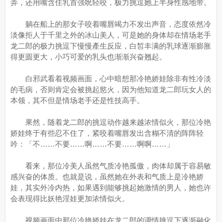
弄，还用嘴含住乳首强吮轻咬，极力挑逗她上半身性感地带。
躺在船上的那女子咬着嘴唇竭力不发出声音，态度依然冷
淡像拒人于千里之外的冰山美人，可是她的身体却在情场老手
龙二郎的极力挑逗下慢慢產生反应，白皙丰满的乳球逐渐膨胀
得更圆更大，小巧可爱的乳头也渐渐兴奋翘起。
白邪武看着视频画面，心中暗想那冷艳娇娃除非有性冷淡
的毛病，否则肯定会被挑起慾火，因为他知道龙二郎玩女人的
本领，其不但是情场老手还是性技高手。
果然，随着龙二郎的挑逗动作越来越浓情似火，那位冷艳
娇娃终于有些忍不住了，紧咬着嘴唇发出含糊不清的阵阵轻
吟：「不……不要……啊……不要……啊啊……」
看来，那位冷美人虽然气质冷艳孤傲，肉体却属于容易敏
感兴奋的体质。也就是说，虽然她在外表和气质上是冷艳娇
娃，其实外冷内热，如果遇到能够挑起她激情的男人，她也许
会表现得比妖艳淫娃更加浓情似火。
视频画面中那位冷艳娇娃在龙二郎的调情挑逗下逐渐融化