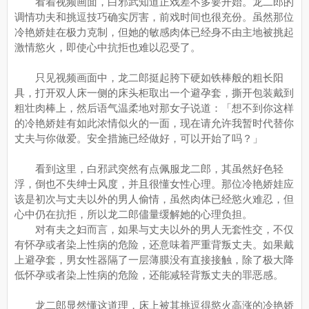
看着视频画面，白邪武知道正戏差不多要开始。龙二郎的
调情功夫和挑逗技巧确实厉害，前戏时间也很充份。虽然那位
冷艳娇娃在极力克制，但她的敏感肉体已经身不由主地被挑起
激情慾火，即使心中抗拒也难以忍受了。
只见视频画面中，龙二郎挺起胯下硬如铁棒般的粗长阳
具，打开双人床一侧的床头柜取出一个避孕套，撕开包装戴到
粗壮肉棒上，然后语气温柔地对那女子说道：「想不到你这样
的冷艳娇娃有如此浓情似火的一面，现在请允许我暂时代替你
丈夫与你做爱。安全措施已经做好，可以开始了吗？」
看到这里，白邪武突然有点佩服龙二郎，其虽然好色轻
浮，倒也不失绅士风度，并且很懂女性心理。那位冷艳娇娃应
该是初次与丈夫以外的男人偷情，虽然肉体已经慾火难忍，但
心中仍在抗拒，所以龙二郎儘量缓解她的心理负担。
对有夫之妇而言，如果与丈夫以外的男人无套性交，不仅
有怀孕或者染上性病的危险，还意味着严重背叛丈夫。如果戴
上避孕套，男女性器隔了一层薄膜没有直接接触，除了极大降
低怀孕或者染上性病的危险，还能减轻背叛丈夫的罪恶感。
龙二郎显然懂这道理，床上被其挑逗得慾火高涨的冷艳娇