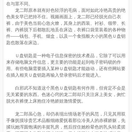
在与眾不同。
龙二郎原本就有好色轻浮的毛病，面对如此冷艳高贵的绝
色美女早已把持不住。视频画面上，龙二郎已经脱光自己衣
裤，由于美色当前心急火燎，其身上的西装、衬衫、领带、长
裤、内裤脱下后都散乱地丢在床边，衣裤口袋里装着的各种物
件——钱包、手机、烟盒，以及一个食指般大小的黑色Ｕ盘钥
匙也散落在床边。
Ｕ盘钥匙是一种电子信息保密的技术產品，它除了可以用
来存储电脑文件信息，更主要的功能是起到电子密码锁的作
用。有些电脑需要插入某种Ｕ盘钥匙才能啟动，还有些网站要
在插入相关Ｕ盘钥匙再输入登录密码后才能进入。
白邪武不知道这个黑色Ｕ盘钥匙有何作用，但肯定不会是
无关紧要的东西。色迷心窍的龙二郎却只关注床上美女，匆忙
脱光衣裤便上床抱住冷艳娇娃激情爱抚。
龙二郎虽心急，却仍表现出情场老手的风范，只见其用双
手像抚摸珍贵艺术品般细緻爱抚着那位冷美人的赤裸娇躯，先
揉玩她浑圆饱满的丰挺乳房，然后捏住她粉晕色的乳头轻柔搓