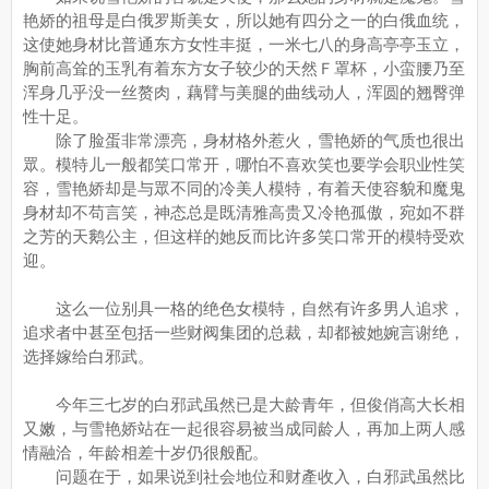
艳娇的祖母是白俄罗斯美女，所以她有四分之一的白俄血统，
这使她身材比普通东方女性丰挺，一米七八的身高亭亭玉立，
胸前高耸的玉乳有着东方女子较少的天然Ｆ罩杯，小蛮腰乃至
浑身几乎没一丝赘肉，藕臂与美腿的曲线动人，浑圆的翘臀弹
性十足。
除了脸蛋非常漂亮，身材格外惹火，雪艳娇的气质也很出
眾。模特儿一般都笑口常开，哪怕不喜欢笑也要学会职业性笑
容，雪艳娇却是与眾不同的冷美人模特，有着天使容貌和魔鬼
身材却不苟言笑，神态总是既清雅高贵又冷艳孤傲，宛如不群
之芳的天鹅公主，但这样的她反而比许多笑口常开的模特受欢
迎。
这么一位别具一格的绝色女模特，自然有许多男人追求，
追求者中甚至包括一些财阀集团的总裁，却都被她婉言谢绝，
选择嫁给白邪武。
今年三七岁的白邪武虽然已是大龄青年，但俊俏高大长相
又嫩，与雪艳娇站在一起很容易被当成同龄人，再加上两人感
情融洽，年龄相差十岁仍很般配。
问题在于，如果说到社会地位和财產收入，白邪武虽然比