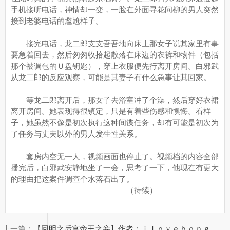
手机接听电话，神情却一变，一脸在外面寻花问柳的男人突然
接到老婆电话的尷尬样子。
接完电话，龙二郎支支吾吾地向床上那女子说其家里有事
要急着回去，然后匆匆收拾起散落在床边的衣裤和物件（包括
那个被调包的Ｕ盘钥匙），穿上衣服便先行离开房间。白邪武
从龙二郎的反应观察，可能是其妻子有什么急事让其回家。
等龙二郎离开后，那女子去浴室冲了个澡，然后穿好衣裙
离开房间。她表现得很镇定，只是有着些伤感和懊悔。看样
子，她虽然不像是初次执行这种间谍任务，却有可能是初次为
了任务与丈夫以外的男人发生性关系。
套房内空无一人，视频画面也停止了。视频档的内容全部
播完后，白邪武安静地坐了一会，思考了一下，他现在有更大
的理由把这案件调查个水落石出了。
（待续）
上一篇：
【回明之后宫帝王之妾】作者：ｉｌｏｖｅｂｏｎｇ