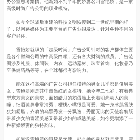
办公室思考案情。他新婚不到半年的娇妻名叫雪艳娇，是一家
高级时尚广告公司的职业模特。
如今全球战后重建的科技文明恢復到二一世纪早期的样
子，以网路媒体为主要平台的广告业很发达，针对各种不同的
客户群体。
雪艳娇就职的「超级时尚」广告公司针对的客户群体主要
是各个财阀公司的中高级白领，还有各大财阀的成员。广告范
围涉及礼服、休閒装、内衣、运动器材、珠宝首饰、化妆品乃
至保健药品等等，在全球都很有影响力。
能在这样高端的广告公司担任模特的男女几乎都是俊男美
女，雪艳娇则是其中最当红的女模特。她今年二七岁，有着典
型东方美女的美貌，面如皓月的鹅蛋脸上长着明亮动人的美
瞳，细眉琼鼻非常清秀，樱桃小嘴很是可爱。她一身冰肌雪肤
犹如凝脂，齐肩的乌黑秀发十分飘逸，秀丽无比的天使容貌既
带着少女的青涩美感又带着少妇的成熟美感，如今更增添了一
种新婚娇妻的独特韵味。
如果说雪艳娇的容貌是天使，那么她的身材就是魔鬼。雪