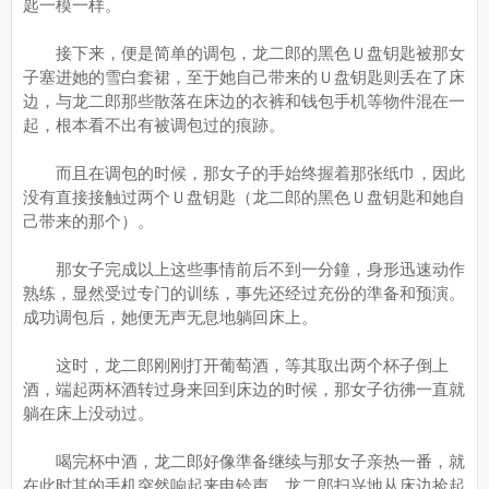
匙一模一样。
接下来，便是简单的调包，龙二郎的黑色Ｕ盘钥匙被那女
子塞进她的雪白套裙，至于她自己带来的Ｕ盘钥匙则丢在了床
边，与龙二郎那些散落在床边的衣裤和钱包手机等物件混在一
起，根本看不出有被调包过的痕跡。
而且在调包的时候，那女子的手始终握着那张纸巾，因此
没有直接接触过两个Ｕ盘钥匙（龙二郎的黑色Ｕ盘钥匙和她自
己带来的那个）。
那女子完成以上这些事情前后不到一分鐘，身形迅速动作
熟练，显然受过专门的训练，事先还经过充份的準备和预演。
成功调包后，她便无声无息地躺回床上。
这时，龙二郎刚刚打开葡萄酒，等其取出两个杯子倒上
酒，端起两杯酒转过身来回到床边的时候，那女子彷彿一直就
躺在床上没动过。
喝完杯中酒，龙二郎好像準备继续与那女子亲热一番，就
在此时其的手机突然响起来电铃声。龙二郎扫兴地从床边捡起