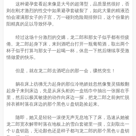
这种避孕套看起来像是大号的超薄型，品质显然很好，否
则在刚才激烈的性交中如果避孕套破裂了，如此大量的精液恐
怕会灌满那女子的子宫，万一碰到危险期排卵日，这个份量的
阳精真的足以导致怀孕。
经过这场十分激烈的交媾，龙二郎和那女子似乎都有些疲
倦。龙二郎起身下床，来到酒吧台打开一瓶葡萄酒，取出两个
杯子似乎打算与那女子一起喝一杯，休息一下然后继续享受激
情做爱的快乐。
但是，就在龙二郎去酒吧台的那一会，骤然突生！
躺在床上彷彿无力起身的那位冷艳娇娃忽然像隻灵猫般翻
起身子来到床边，先是从床头柜的一盒纸巾中抽出一张握在手
里，然后以极其敏捷的动作向床边一探，把龙二郎之前匆忙脱
掉衣裤时落在床边的那个黑色Ｕ盘钥匙捡起来。
随即，她又是轻轻一滚便无声无息地下了床，迅速从她被
龙二郎宽衣解带时落在地板上的雪白套裙里一摸，立刻取出一
个Ｕ盘钥匙，无论顏色还是样子都与龙二郎的那个黑色Ｕ盘钥