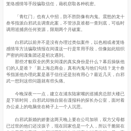
笼络感情等手段骗取信任，藉机窃取各种机密。
「青红门」也有人中招，防不胜防像有内鬼。震怒的龙十
叁爷指派白邪武去调查此案，不管涉及谁都一查到底，可临时
调用巡捕房任何资源，限期两个月破案。
白邪武以前并不是没有办理过类似案件，以色相或者笼络
感情等方法骗取情报在间谍这一行是常用手段，但像如此组织
严密的间谍集团还是初次遇到。
那些才貌双全的男女间谍的真实身份是什么？幕后操纵他
们的人是谁？「新上海总商会」真有内鬼与他们勾结？龙十叁
爷指派他办理此案是基于信任还是别有用心？最近几天，白邪
武一想到这些问题就有些头痛。
今晚深夜一一点，建立在浦东陆家嘴的巡捕房总部大楼已
是下班时间，白邪武却独自留在谍报科的探长办公室，面对着
办公桌上的电脑坐在椅子上一个人沉思。
白邪武新婚的娇妻这两天晚上要在公司加班，双方父母都
已过世的他们还没孩子，现在回家也是一个人，所以干脆留在