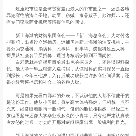
这座城市也是全球贫富差距最大的都市圈之一，还是各地
罪犯嚮往的淘金圣地。劫匪、窃贼、毒品贩子、欺诈师……还
有专门窃取商业机密等情报信息的间谍。
新上海滩的财阀集团商会——「新上海总商会」为对付这
些罪犯，出资设立巡捕房。巡捕房是新上海滩的治安机构，主
要分为交通科、消防科、民事科、刑事科、谍报科这五大科，
探员从社会各阶层招募，通过考核后安排到不同岗位。
白邪武就是巡捕房目前最出色的探员之一，还是谍报科探
长。他大学一毕业就进入巡捕房，从谍报科的实习探员一直做
到探长，今年三七岁，入行后成功破获过许多商业间谍案，还
很会经营巡捕房和社会上的各种人脉。
可是如果光看白邪武的外表，不认识他的人都不信他干的
是这份工作。他从小习武，身材高大体格强健，但相貌一点不
兇恶，经常瞇着眼睛一脸和气，俊俏的脸长相很嫩，已经三七
岁但看起来还像大学毕业没多久的小青年，只有他严肃认真或
者发怒的时候，才会睁开那对瞇瞇眼露出鹰一般锐利的目光。
新上海滩的各种商业间谍犯罪活动非常活跃，谍报科的对