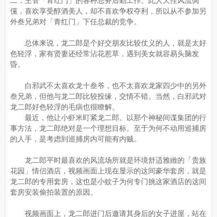
二，主管「青红门」的各种总务后勤工作。此人天性风流倜
儻，喜欢享受醇酒美人，却不喜欢争权夺利，所以从不参加另
外叁兄弟对「青红门」下任总裁的竞争。
总体来说，龙二郎是个好交朋友比较仗义的人，就是太好
色轻浮，家有贤妻还经常沾花惹草，遇到美女就容易头脑发
昏。
白邪武不太喜欢龙十叁爷，也不太喜欢龙家四少中的另外
叁兄弟，但他与龙二郎比较投缘，交情不错。当然，白邪武对
龙二郎好色轻浮的毛病也很瞭解。
最近，他让小虾米盯紧龙二郎。以那个神秘间谍集团的行
事方法，龙二郎绝对是一个理想目标。至于为何不动用巡捕房
的人手，是考虑到巡捕房内可能有内贼。
龙二郎平时最喜欢的风流场所就是环境舒适雅緻的「贵族
花园」情侣酒店，视频画面上现在显示的这间豪华套房，就是
龙二郎的专用套房，这也是小蚊子为何专门挑这家酒店的这间
套房安装偷拍装置的原因。
视频画面上，龙二郎进门后邀请其身后的女子进屋，站在