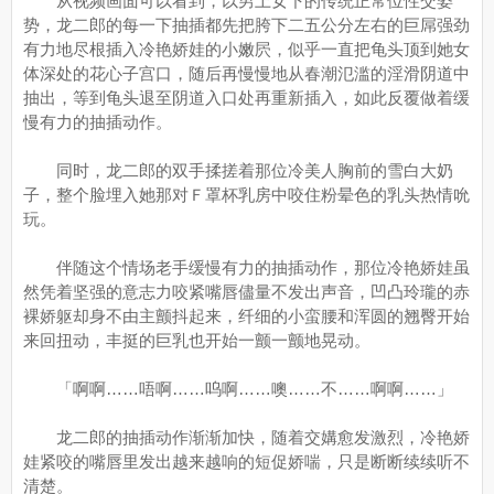
从视频画面可以看到，以男上女下的传统正常位性交姿
势，龙二郎的每一下抽插都先把胯下二五公分左右的巨屌强劲
有力地尽根插入冷艳娇娃的小嫩屄，似乎一直把龟头顶到她女
体深处的花心子宫口，随后再慢慢地从春潮氾滥的淫滑阴道中
抽出，等到龟头退至阴道入口处再重新插入，如此反覆做着缓
慢有力的抽插动作。
同时，龙二郎的双手揉搓着那位冷美人胸前的雪白大奶
子，整个脸埋入她那对Ｆ罩杯乳房中咬住粉晕色的乳头热情吮
玩。
伴随这个情场老手缓慢有力的抽插动作，那位冷艳娇娃虽
然凭着坚强的意志力咬紧嘴唇儘量不发出声音，凹凸玲瓏的赤
裸娇躯却身不由主颤抖起来，纤细的小蛮腰和浑圆的翘臀开始
来回扭动，丰挺的巨乳也开始一颤一颤地晃动。
「啊啊……唔啊……呜啊……噢……不……啊啊……」
龙二郎的抽插动作渐渐加快，随着交媾愈发激烈，冷艳娇
娃紧咬的嘴唇里发出越来越响的短促娇喘，只是断断续续听不
清楚。