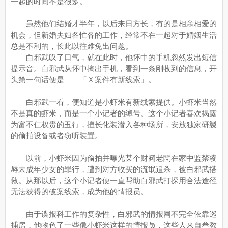
一起的时间不是很多。
虽然他们结婚才半年，以后来日方长，有的是相亲相爱的
机会，但新婚夫妇各忙各的工作，经常不在一起对于婚姻生活
总是不利的，长此以往难免出问题。
白邪武叹了口气，就在此时，他怀中的手机忽然发出短信
提示音。白邪武从怀中掏出手机，看到一条刚收到的信息，开
头第一句话便是——「Ｘ案件有新线索」。
白邪武一看，便知道是小虾米有新线索提供。小虾米当然
不是真的虾米，而是一个小记者的绰号。这个小记者喜欢揭露
为富不仁权贵的丑行，擅长化装潜入各种场所，安放独家研製
的偷拍设备或者窃听装置。
以前，小虾米因为偷拍并曝光某个财阀老闆在家中监禁凌
辱未成年少女的罪行，遭到对方收买的流氓追杀，被白邪武搭
救。从那以后，这个小记者便一直帮助白邪武打探用合法途径
无法获得的破案线索，成为他的情报员。
由于谍报科工作的复杂性，白邪武的情报网不完全依靠巡
捕房，他物色了一些像小虾米这样的情报员，这些人来自叁教