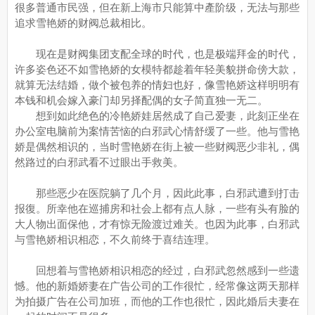
很多普通市民强，但在新上海市只能算中產阶级，无法与那些
追求雪艳娇的财阀总裁相比。
现在是财阀集团支配全球的时代，也是极端拜金的时代，
许多姿色还不如雪艳娇的女模特都趁着年轻美貌拼命傍大款，
就算无法结婚，做个被包养的情妇也好，像雪艳娇这样明明有
本钱和机会嫁入豪门却另择配偶的女子简直独一无二。
想到如此绝色的冷艳娇娃居然成了自己爱妻，此刻正坐在
办公室电脑前为案情苦恼的白邪武心情舒缓了一些。他与雪艳
娇是偶然相识的，当时雪艳娇在街上被一些财阀恶少非礼，偶
然路过的白邪武看不过眼出手救美。
那些恶少在医院躺了几个月，因此此事，白邪武遭到打击
报復。所幸他在巡捕房和社会上都有点人脉，一些有头有脸的
大人物出面保他，才有惊无险渡过难关。也因为此事，白邪武
与雪艳娇相识相恋，不久前终于喜结连理。
回想着与雪艳娇相识相恋的经过，白邪武忽然感到一些遗
憾。他的新婚娇妻在广告公司的工作很忙，经常像这两天那样
为拍摄广告在公司加班，而他的工作也很忙，因此婚后夫妻在