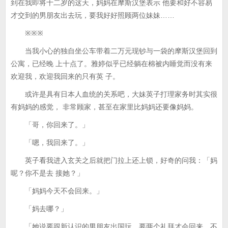
到在我即将十二岁的这天，妈妈在摩斯汉堡表示 他要和好不容易
才交到的男朋友出去玩，要我好好照顾两位妹妹……
※※※
当我小心的独自坐公车带着二万元现钞与一袋的摩斯汉堡回到
公寓，已经晚 上十点了。雅婷似乎已经躺在棉被内睡觉而没有来
欢迎我，欢迎我回来的只有英 子。
或许是具有日本人血统的关系吧，大妹英子打理家务时其实很
有妈妈的感觉， 非常顾家，甚至在家里比妈妈还要像妈妈。
「哥，你回来了。」
「嗯，我回来了。」
英子看我进入玄关之后就把门拉上还上锁，好奇的问我：「妈
呢？你不是去 接她？」
「妈妈今天不会回来。」
「妈去哪？」
「她说要跟新认识的男朋友出国玩，要两个礼拜才会回来，不