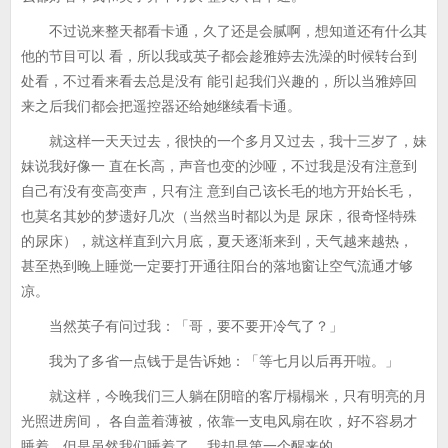
不过说来整天都看卡通，久了还是会腻啊，想知道还有什么其
他的节目可以 看，所以我或英子都会趁雅婷去洗澡的时候转台到
处看，不过看来看去总是没有 能引起我们兴趣的，所以当雅婷回
来之后我们都会把遥控器还给她继续看卡通。
就这样一天天过去，很快的一个多月又过去，我十三岁了，妹
妹说我好像一 直在长高，声音也变的沙哑，不过我是没有注意到
自己有没有变高变声，只有注 意到自己该长毛的地方开始长毛，
也莫名其妙的梦遗好几次（当然当时都以为是 尿床，很奇怪特殊
的尿床），就这样直到六月底，夏天逐渐来到，天气越来越热，
甚至热到晚上睡觉一定要打开通往阳台的落地窗让空气流通才够
凉。
当然英子有问过我：「哥，要不要开冷气了？」
我为了多省一点钱于是告诉她：「等七月以后再开啦。」
就这样，今晚我们三人躺在阴暗的客厅榻榻米，只有明亮的月
光照进房间， 各自盖着薄被，依靠一支电风扇在吹，好不容易才
睡着。但是虽然我们睡着了， 我却是第一个醒来的。