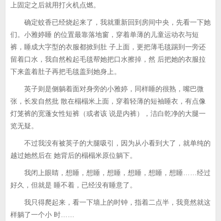
上固定之后就用打火机点燃。
确定蚊香已经烧起来了，我就重新回到房间中央，先看一下她
们。小雅婷睡 的位置最靠落地窗，穿着单薄的儿童运动衣与短
裤，睡成大字型的衣服都掀到肚 子上面，更把薄毛毯踢到一旁还
留着口水，我自然检起毛毯帮她把口水擦掉，然 后把她的衣服拉
下来盖着肚子再把毛毯盖到她身上。
英子则是侧躺着面对身旁的小雅婷，同样睡的很熟，嘴巴微
张，长发自然批 散在榻榻米上面，穿着轻薄的短袖睡衣，有点像
灯笼裤的宽蓬女性短裤（或者该 说是内裤），洁白乾净的大腿一
览无疑。
不过我没有被英子的大腿吸引，因为从小看到大了，就单纯的
越过她然后在 她背后的榻榻米原位躺下。
我闭上眼睛，想睡，想睡，想睡，想睡，想睡，想睡……经过
好久，但就是 睡不着，已经没有睡意了。
我只得爬起来，看一下墙上的时钟，指着二点半，我竟然就这
样躺了一个小 时……