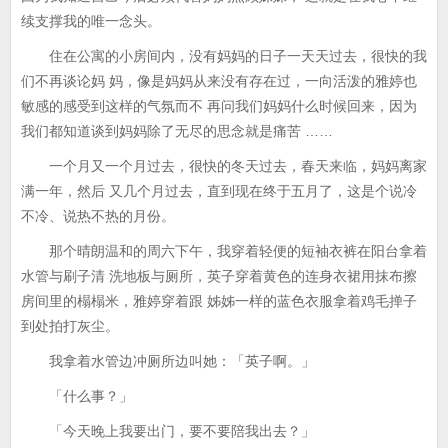
续支撑我的唯一念头。
住在公寓的小房间内，没有妈妈的日子一天天过去，很快的我
们不再谈论妈 妈，像是妈妈从来没有存在过，一向活泼的雅婷也
敏感的感受到这样的气氛而不 再问我们妈妈什么时候回来，因为
我们都知道谈到妈妈除了无尽的思念就是痛苦 ……
一个月又一个月过去，很快的冬天过去，春天来临，妈妈离家
满一年，然后 又几个月过去，直到现在终于五月了，这是个说冷
不冷、说热不热的月份。
那个晴朗温和的周六下午，我穿着轻便的短袖衣裤在阳台拿着
水管与刷子清 洗地板与厕所，英子穿着黄色的连身衣裙用抹布擦
房间里的榻榻米，雅婷穿着跟 姊姊一样的蓝色衣服拿着鸡毛掸子
到处拍打灰尘。
我拿着水管边冲厕所边叫她：「英子啊。」
「什么事？」
「今天晚上我要出门，要不要陪我出去？」