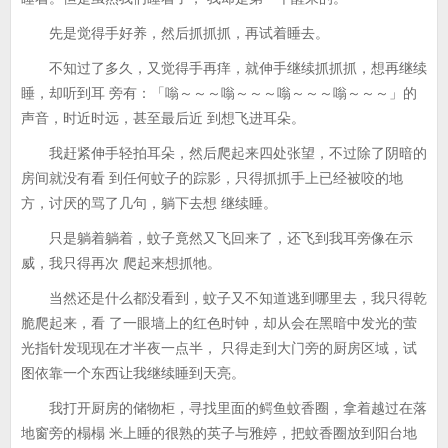
先是觉得手好养，然后抓抓抓，再试着睡去。
不知过了多久，又觉得手再痒，就伸手继续抓抓抓，想再继续
睡，却听到耳 旁有：「嗡～～～嗡～～～嗡～～～嗡～～～」的
声音，时近时远，甚至最后近 到想飞进耳朵。
我赶紧伸手轻拍耳朵，然后爬起来四处张望，不过除了阴暗的
房间就没有看 到任何蚊子的踪影，只得抓抓手上已经被咬的地
方，讨厌的骂了几句，躺下去想 继续睡。
只是躺着躺着，蚊子竟然又飞回来了，还飞到我耳旁像在示
威，我只得再次 爬起来想抓牠。
当然还是什么都没看到，蚊子又不知道逃到哪里去，我只得乾
脆爬起来，看 了一眼墙上的红色时钟，却从会在黑暗中发光的萤
光指针发现现在才半夜一点半， 只得走到大门旁的厨房区域，试
图依靠一个东西让我继续睡到天亮。
我打开厨房的储物柜，寻找里面的鳄鱼蚊香圈，拿着越过在落
地窗旁的榻榻 米上睡的很熟的英子与雅婷，把蚊香圈放到阳台地