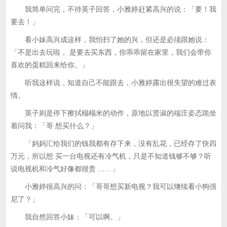
我简单问完，不待英子回答，小雅婷赶紧高兴的说：「要！我
要去！」
看小妹高兴成这样，我怕扫了她的兴，但还是必须跟她说：
「不是出去玩啦， 是要去买东西，你乖乖留在家里，我们会带你
喜欢的蛋糕回来给你。」
听我这样说，知道自己不能跟去，小雅婷露出很失望的难过表
情。
英子则是停下擦拭榻榻米的动作，原地以贤淑的端庄姿态跪坐
着问我：「哥 想买什么？」
「妈妈汇给我们的钱我都有存下来，没有乱花，已经存了快四
万元，所以想 买一台电视还有冷气机，只是不知道钱够不够？听
说电视机和冷气好像都很贵 ……」
小雅婷很高兴的问：「哥哥想买新电视？我可以继续看小狗强
尼了？」
我自然回答小妹：「可以啊。」