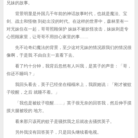
兄妹的故事。
背景明显是外国几千年前的神话故事时代，也就是魔法、宝
剑、战士和怪物 到处出没的时代。在这样的世界中，森林里有一
对兄妹住在一起，哥哥照顾保护 妹妹不被妖怪攻击，妹妹则是专
心照顾家里，让哥哥不用担心家里的事……
先不论奇幻魔法的背景，至少这对兄妹的情况跟我们的情况很
像啊，于是我 不由自主一直看下去。
看了约十分钟，我背后忽然有人叫我，是英子的声音：「哥，
你还不睡吗？」
我回头看去，英子已经坐在榻榻米上，我跟她说：「刚才被蚊
子咬醒，之后 就睡不着。」
「我也是被蚊子咬醒……」英子很无奈的回答我，然后伸手摸
摸大腿被咬的 地方。
看来那只该死的蚊子是骚扰我之后就改去骚扰英子。
另外我没有回答英子，只是回头继续看电视。