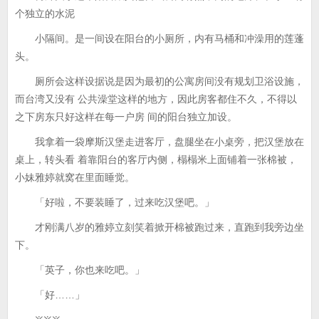
个独立的水泥
小隔间。是一间设在阳台的小厕所，内有马桶和冲澡用的莲蓬
头。
厕所会这样设据说是因为最初的公寓房间没有规划卫浴设施，
而台湾又没有 公共澡堂这样的地方，因此房客都住不久，不得以
之下房东只好这样在每一户房 间的阳台独立加设。
我拿着一袋摩斯汉堡走进客厅，盘腿坐在小桌旁，把汉堡放在
桌上，转头看 着靠阳台的客厅内侧，榻榻米上面铺着一张棉被，
小妹雅婷就窝在里面睡觉。
「好啦，不要装睡了，过来吃汉堡吧。」
才刚满八岁的雅婷立刻笑着掀开棉被跑过来，直跑到我旁边坐
下。
「英子，你也来吃吧。」
「好……」