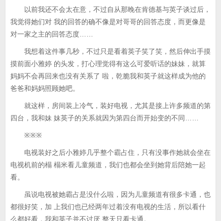
以前我还不会太在意，不过自从那晚在肯德基与英子谈过后，
我觉得她们对 我的回答的确不像是对哥哥的回答态度，而更像是
对一家之主的回答态度……
我想着这件事几秒，不过只是看着英子笑了笑，然后伸出手摸
摸前面小雅婷 的头发，打心理觉得有这么可爱听话的妹妹，就算
妈妈不会再回来也没有关系了 啦，乾脆我和英子就这样成为他的
爸爸和妈妈照顾她吧。
就这样，房间装上冷气，装好电视，尤其是接上许多频道的第
四台，我和妹 妹英子的关系就因为第四台而开始变的不同……
※※※
电视装好之后小雅婷几乎整个霸占住，只有没事作她就会坐在
电视机前的榻 榻米看儿童频道，我们也都会坐到她背后陪她一起
看。
虽说电视被她霸占是没什么啦，因为儿童频道有很多卡通，也
都很好笑，加 上我们也已经两年过着没有电视的生活，所以看什
么都好看，我和英子并不讨厌 整天只看卡通。