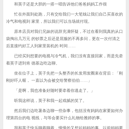
和英子还是大胆的一搭一唱告诉他们爸爸妈妈工作很
忙在外面到处跑，只有交给我们一大笔钱让我们自己买喜欢的
冷气和电视到 家里，所以我们可以当场就付现。
原本店员对我们兄妹的说辞充满怀疑，不过在看到我真的从口
袋掏出几万元 的钞票之后还是屈服的不再多问，更在一次付清之
后直接约好工人到家里装机的 时间……
已经买到想要的电视与冷气机，我们没有直接回家，而是先牵
着英子进到肯 德基边吃边聊。
坐在位子上，英子先把一头整齐的长发用发圈束在背后：「刚
刚好吓人喔， 一直以为会被交给警察伯伯……」
「是啊，我也准备好随时要牵着你逃走了。」
听我这样说，英子和我一起戏腻的笑了。
然后我们边吃薯条边聊一些杂事，包括没有妈妈在家要如何办
理第四台的电 视线，与等会要买什么礼物给雅婷的事。
我和英子快乐聊着聊着，慢慢的又想起妈妈的事。以前妈妈要