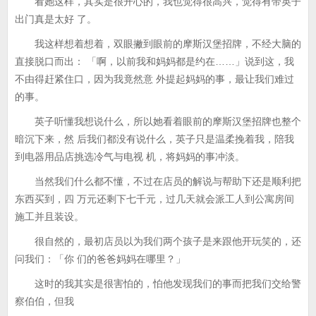
看她这样，其实是很开心的，我也觉得很高兴，觉得有带英子
出门真是太好 了。
我这样想着想着，双眼撇到眼前的摩斯汉堡招牌，不经大脑的
直接脱口而出： 「啊，以前我和妈妈都是约在……」说到这，我
不由得赶紧住口，因为我竟然意 外提起妈妈的事，最让我们难过
的事。
英子听懂我想说什么，所以她看着眼前的摩斯汉堡招牌也整个
暗沉下来，然 后我们都没有说什么，英子只是温柔挽着我，陪我
到电器用品店挑选冷气与电视 机，将妈妈的事冲淡。
当然我们什么都不懂，不过在店员的解说与帮助下还是顺利把
东西买到，四 万元还剩下七千元，过几天就会派工人到公寓房间
施工并且装设。
很自然的，最初店员以为我们两个孩子是来跟他开玩笑的，还
问我们：「你 们的爸爸妈妈在哪里？」
这时的我其实是很害怕的，怕他发现我们的事而把我们交给警
察伯伯，但我