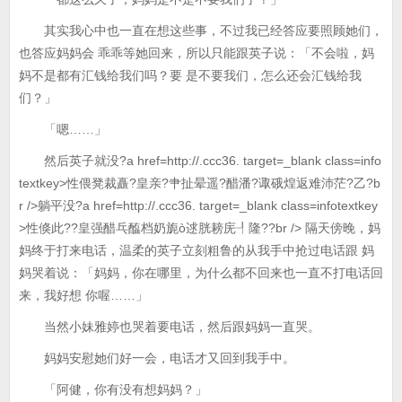
其实我心中也一直在想这些事，不过我已经答应要照顾她们，
也答应妈妈会 乖乖等她回来，所以只能跟英子说：「不会啦，妈
妈不是都有汇钱给我们吗？要 是不要我们，怎么还会汇钱给我
们？」
「嗯……」
然后英子就没?a href=http://.ccc36. target=_blank class=info
textkey>性偎凳裁矗?皇亲?肀扯晕遥?醋潘?诹硪煌返难沛茫?乙?b
r />躺平没?a href=http://.ccc36. target=_blank class=infotextkey
>性倏此??皇强醋乓醢档奶旎ò逑胱耪庑┦隆??br /> 隔天傍晚，妈
妈终于打来电话，温柔的英子立刻粗鲁的从我手中抢过电话跟 妈
妈哭着说：「妈妈，你在哪里，为什么都不回来也一直不打电话回
来，我好想 你喔……」
当然小妹雅婷也哭着要电话，然后跟妈妈一直哭。
妈妈安慰她们好一会，电话才又回到我手中。
「阿健，你有没有想妈妈？」