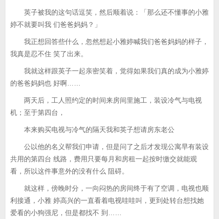
英子被我的这句话逗笑，然后顺着说：「那么还不懂事的小雅
婷不就要叫我 们爸爸妈妈？」
我正想回答些什么，忽然想起小雅婷喊我们爸爸妈妈的样子，
我真是忍不住 笑了出来。
我就这样跟英子一起亲密笑着，觉得如果我们真的成为小雅婷
的爸爸妈妈也 好啊……
两天后，工人照约定的时间来房间里施工，装设冷气与电视
机；至于第四台，
本来购买电视与冷气的隔天我和英子想请房东老公
公以他的名义帮我们申请，但是问了之后才发现公寓早有装设
共用的第四台 线路，费用只要每月和房租一起按时缴交就能观
看，所以这件事意外的没有什么 阻碍。
就这样，傍晚时分，一向闷热的房间终于有了空调，电视也顺
利接通，小雅 婷高兴的一直看着电视哇哇叫，更到处转台想找她
爱看的小狗强尼，但是都找不 到……