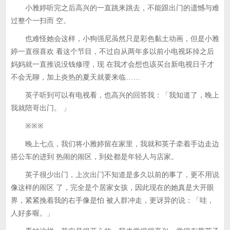
小雅婷听完之后高兴的一直跳来跳去，不能跟出门的遗憾与难
过整个一扫而 空。
也难怪她会这样，小狗强尼虽然只是彩色黏土动画，但是小雅
婷一直很喜欢 看这个节目，不过自从两年多以前小电视坏掉之后
妈妈就一直推说没钱修理，现 在我才会想也该买台新电视日子才
不会无聊，加上炎热的夏天就要来临……
英子听到可以有电视看，也高兴的回答我：「我知道了，晚上
我就陪哥出门。 」
※※※
晚上七点，我们将小雅婷留在家里，我就和英子牵着手边走边
搭公车的进到 热闹的闹区，到处都是年轻人与店家。
英子很少出门，上次出门不知道是多久以前的事了，更不用说
像这样的闹区 了，完全是个居家女孩，因此现在的她真是大开眼
界，紧紧挽着我的右手像是怕 被人群冲走，更讶异的说：「哇，
人好多喔。」