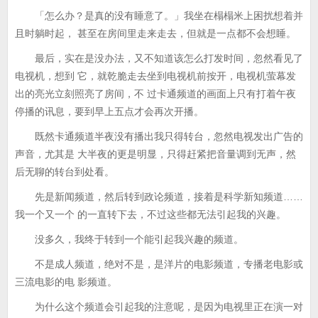
「怎么办？是真的没有睡意了。」我坐在榻榻米上困扰想着并
且时躺时起， 甚至在房间里走来走去，但就是一点都不会想睡。
最后，实在是没办法，又不知道该怎么打发时间，忽然看见了
电视机，想到 它，就乾脆走去坐到电视机前按开，电视机萤幕发
出的亮光立刻照亮了房间，不 过卡通频道的画面上只有打着午夜
停播的讯息，要到早上五点才会再次开播。
既然卡通频道半夜没有播出我只得转台，忽然电视发出广告的
声音，尤其是 大半夜的更是明显，只得赶紧把音量调到无声，然
后无聊的转台到处看。
先是新闻频道，然后转到政论频道，接着是科学新知频道……
我一个又一个 的一直转下去，不过这些都无法引起我的兴趣。
没多久，我终于转到一个能引起我兴趣的频道。
不是成人频道，绝对不是，是洋片的电影频道，专播老电影或
三流电影的电 影频道。
为什么这个频道会引起我的注意呢，是因为电视里正在演一对