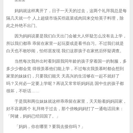
※※※
妈妈就这样离开了，日子一天天的过去，这两个礼拜我总是每
隔几天就一个 人上超级市场买些蔬菜或肉回来交给英子料理，除
此之外绝不出门。
因为妈妈说要是我们白天出门会被大人怀疑怎么没有去上学，
所以我们都乖 乖留在家里一起玩耍或是看书自习。不过我们就是
白天也不敢吵闹，怕邻居发现 我们这群孩子在家然后怀疑调查。
当然每次我外出时看到跟我同年龄的孩子穿着国一的制服，多
多少少都会觉 得很羡慕他们能上学，不过每次我羡慕时都会想到
家里的妹妹们，只要我们能天 天高兴的生活够在一起不就好了
吗？又何必一定要上学呢？再说又常常听妈妈说 国中生的孩子都
很坏，不听话……
于是我和两位妹妹就这样乖乖留在家里，天天盼着妈妈回家，
好不容易两个 礼拜终于过去，那个傍晚妈妈打了一通电话回来：
「阿健，妈妈已经回国了。」
「妈妈，你在哪里？要我去接你吗？」