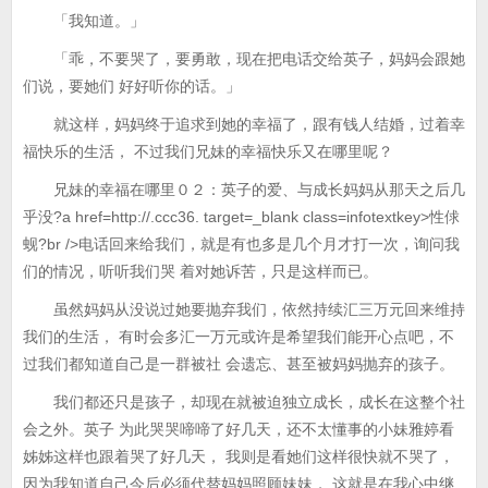
「我知道。」
「乖，不要哭了，要勇敢，现在把电话交给英子，妈妈会跟她
们说，要她们 好好听你的话。」
就这样，妈妈终于追求到她的幸福了，跟有钱人结婚，过着幸
福快乐的生活， 不过我们兄妹的幸福快乐又在哪里呢？
兄妹的幸福在哪里０２：英子的爱、与成长妈妈从那天之后几
乎没?a href=http://.ccc36. target=_blank class=infotextkey>性俅
蚬?br />电话回来给我们，就是有也多是几个月才打一次，询问我
们的情况，听听我们哭 着对她诉苦，只是这样而已。
虽然妈妈从没说过她要抛弃我们，依然持续汇三万元回来维持
我们的生活， 有时会多汇一万元或许是希望我们能开心点吧，不
过我们都知道自己是一群被社 会遗忘、甚至被妈妈抛弃的孩子。
我们都还只是孩子，却现在就被迫独立成长，成长在这整个社
会之外。英子 为此哭哭啼啼了好几天，还不太懂事的小妹雅婷看
姊姊这样也跟着哭了好几天， 我则是看她们这样很快就不哭了，
因为我知道自己今后必须代替妈妈照顾妹妹， 这就是在我心中继