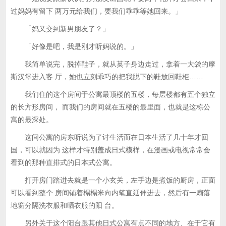
过妈妈有留下 两万元给我们，要我们乖乖等她回来。」
「妈又交到新男朋友了？」
「好像是吧，我是刚才听妈说的。」
我简单说完，脱掉鞋子，就从英子身边走过，拿着一大袋的摩
斯汉堡进入客 厅，她也立刻乖巧的把我脱下的鞋放回鞋柜……
我们住的这个房间于公寓最顶楼的五楼，每层楼都有五个独立
的长方形房间， 而我们的房间就在五楼的最里面，也就是这栋公
寓的最深处。
这间公寓的房东听说为了讨生活而在日本生活了几十年才回
国，可以就因为 这样才特别盖成日式模样，在漫画或电视常常会
看到的那种直排式的日本式公寓。
打开房门踏进去就是一个小玄关，左手边是煮饭的厨房，正面
可以看到整个 房间铺着榻榻米向内笔直延伸进去，然后有一扇落
地窗分隔洗衣服和晒衣服的阳 台。
另外关于这个阳台跟其他日式公寓有点不同的地方、在于它有