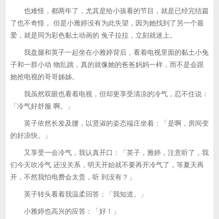
也难怪，都两年了，尤其是给小孩看的节目，就是已经完结篇
了也不奇怪， 但是小雅婷没有为此失望，因为她找到了另一个最
爱，就是同为彩色黏土动画的 兔子拉拉，立刻就迷上。
我盘腿和英子一起坐在小雅婷背后，看着电视里面的黏土小兔
子和一群小动 物乱跳，真的就像她的爸爸妈妈一样，而不是会跟
她抢电视的哥哥姊姊。
我虽然双眼也看着电视，但却更享受清凉的冷气，忍不住说：
「冷气好舒服 啊。」
英子依然长发及腰，以贤淑的姿态端庄坐着：「是啊，房间变
的好凉快。」
又享受一会冷气，我认真开口：「英子，雅婷，注意听了，我
们今天吹冷气 还没关系，明天开始就不要再开冷气了，等夏天再
开，不然我怕电费会太贵，听 到没有？」
英子转头看着我温柔回答：「我知道。」
小雅婷也高兴的应答：「好！」