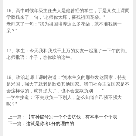
16、高中时候年级主任夫人是他曾经的学生，于是某次上课同
学脑残来了一句，“老师你太坏，摧残祖国花朵。”
老师来了一句：“我为祖国培养这么多花朵，就不准我摘一
朵？”
17、学生：今天我和我成千上万的女友一起逛了一下午的街。
老师批语：小子，瞧你吹的这牛。
18、政治老师上课时说道：“资本主义的那些发达国家，特别
是米国，强大了就老是欺负其他国家。我们社会主义国家是不
会这样做的，就算强大了，也不会去欺负别……”
一学生接道：“不去欺负一下别人，怎么知道自己强不强大
呢？”
上一篇：
【有种盗号别一个个去坑钱，有本事一个个表
下一篇：
这就是你考0分的理由的