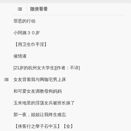
随便看看
罪恶的行动
小阿姨３０岁
【用卫生巾手淫】
催情液
[21岁的杭州女大学生][作者：不详]
女友背着我与网咖宅男上床
和可爱女友调教母狗妈妈
玉米地里的淫荡女兵被班长操了
那一夜，姐姐让我终生难忘
【侠客行之孽子石中玉】【全】