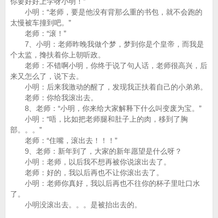
你要好好上学呀小明！”
小明：“老师，要是他没有背那么重的书包，就不会跑的
太慢被车撞到吧。”
老师：“滚！”
7、小明：老师昨晚我做个梦，梦到你是个皇帝，而我是
个太监，搀扶着你上朝听政。
老师：不错啊小明，你终于说了句人话，老师很高兴，后
来又怎么了，说下去。
小明：后来我激动的醒了，发现我正扶着自己的小弟弟。
老师：你给我滚出去。
8、老师：“小明，你来给大家解释下什么叫变废为宝。”
小明：“唔，比如把老师腿和肚子上的肉，移到了胸
部。。。”
老师：“住嘴，滚出去！！！”
9、老师：新年到了，大家的新年愿望是什么呀？
小明：老师，以后我不想再被你说滚出去了。
老师：好的，我以后再也不让你滚出去了。
小明：老师你真好，我以后再也不往你的杯子里吐口水
了。
小明没滚出去。。。是被抬出去的。