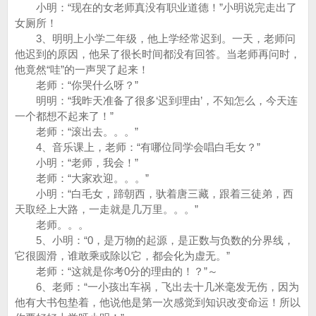
小明：“现在的女老师真没有职业道德！”小明说完走出了
女厕所！
3、明明上小学二年级，他上学经常迟到。一天，老师问
他迟到的原因，他呆了很长时间都没有回答。当老师再问时，
他竟然“哇”的一声哭了起来！
老师：“你哭什么呀？”
明明：“我昨天准备了很多‘迟到理由’，不知怎么，今天连
一个都想不起来了！”
老师：“滚出去。。。”
4、音乐课上，老师：“有哪位同学会唱白毛女？”
小明：“老师，我会！”
老师：“大家欢迎。。。”
小明：“白毛女，蹄朝西，驮着唐三藏，跟着三徒弟，西
天取经上大路，一走就是几万里。。。”
老师。。。
5、小明：“0，是万物的起源，是正数与负数的分界线，
它很圆滑，谁敢乘或除以它，都会化为虚无。”
老师：“这就是你考0分的理由的！？”～
6、老师：“一小孩出车祸，飞出去十几米毫发无伤，因为
他有大书包垫着，他说他是第一次感觉到知识改变命运！所以