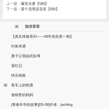
上一篇：
爆笑夫妻【5则】
下一篇：
耍个流氓逗逗笑【6则】
随便看看
【真实体验系列——08年泡良第一炮】
钓鱼奇遇
妻子让我如此耻辱
落红记
快乐病栋
客车上的艳遇
做销售的妈妈
[青春年华的故事][05-08]作者：jashling