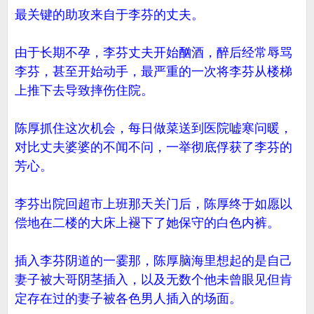
最关键的助攻来自于李芬的丈夫。
由于长期不孕，李芬丈夫开始酗酒，醉后经常辱骂
李芬，甚至开始动手，最严重的一次将李芬从楼梯
上推下去导致摔伤住院。
陈厚抓住这次机会，每日做菜送到医院嘘寒问暖，
对比丈夫婆婆的不闻不问，一举彻底俘获了李芬的
芳心。
李芬出院回超市上班那天关门后，陈厚终于如愿以
偿地在二楼的大床上褪下了她保守的白色内裤。
插入李芬阴道的一霎那，陈厚脑海里想起的是自己
妻子被大哥阴茎插入，以及无数个他未曾眼见但肯
定存在过的妻子被各色男人插入的场面。