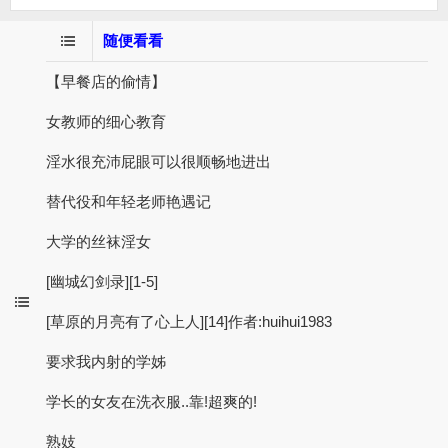
随便看看
【早餐店的偷情】
女教师的细心教育
淫水很充沛屁眼可以很顺畅地进出
替代役和年轻老师艳遇记
大学的丝袜淫女
[幽城幻剑录][1-5]
[草原的月亮有了心上人][14]作者:huihui1983
要求我内射的学姊
学长的女友在洗衣服..靠!超爽的!
熟妓