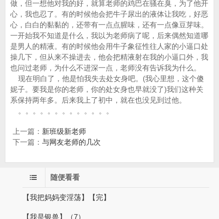
做，但一想他对我的好，就算老师的鸡巴在骚在臭，为了他开
心，我也忍了。有的时候他会把牛子尿出的液体让我吃，好恶
心，白白的黏黏的，还带有一点点腥味，还有一点像豆芽味。
一开始我不知道是什么，我以为老师病了呢，后来偶然知道哪
是男人的精液。有的时候他会用牛子象征性往人家的小逼口处
操几下，但从来不操进去，他会把精液射在我的小逼口外，我
也问过老师，为什么不进深一点，老师没有告诉我为什么。
现在明白了，他是怕我失去处女身吧。(我心里想，这个傻
妮子。要我是你的老师，你的处女身也早就没了)我们这种关
系保持两年多。后来我上了初中，就在也没见到过他。
。。。。。。。。。。。。。
上一篇：
新班级新老师
下一篇：
与网友老师的几次
随便看看
【我把妈妈变淫荡】【完】
【我是银兽】（7）