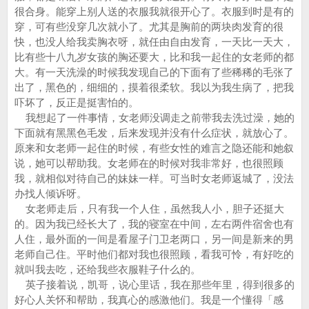
很合身。能穿上别人送的衣服我就很开心了。衣服到时是有的
穿，可有些没穿几次就小了。尤其是胸前的两块肉发育的很
快，也没人给我卖胸衣呀，就任由自由发育，一天比一天大，
比有些十八九岁女孩的胸还要大，比和我一起住的女老师的都
大。有一天洗澡的时候我发现自己的下面有了些稀稀的毛张了
出了，黑色的，细细的，摸着很柔软。我以为我生病了，把我
吓坏了，反正是挺害怕的。
我想起了一件事情，女老师没调走之前带我去洗过澡，她的
下面就有黑黑色毛发，后来发现并没有什么症状，就放心了。
原来和女老师一起住的时候，有些女性的难言之隐还能和她叙
说，她可以帮助我。女老师在的时候对我非常好，也很照顾
我，就相似对待自己的妹妹一样。可当时女老师返城了，没法
办找人倾诉呀。
女老师走后，只有我一个人住，虽然我人小，胆子还挺大
的。因为我已经长大了，我的寝室在中间，左右两件宿舍也有
人住，最外面的一间是看屋子门卫老两口，另一间是新来的男
老师自己住。平时他们都对我也很照顾，看我可怜，有好吃的
就叫我去吃，还给我些衣服鞋子什么的。
英子接着说，凯哥，说心里话，我在那些年里，得到很多的
好心人关怀和帮助，我真心的感激他们。我是一个懂得「感