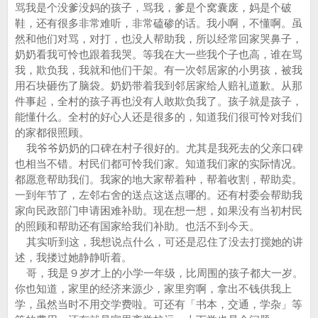
骂我是个没爹没妈的孩子，骂我，爹是个窝囊废，妈是个破
鞋，还有很多非常难听，非常磕碜的话。我小啊，不懂啊。虽
然和他们对骂，对打，也没人帮助我，所以经常回家哭鼻子，
奶奶看我可怜也跟着我哭。等我在大一些我个子也高，谁在骂
我，欺负我，我就和他们干架。有一次邻居家的小男孩，被我
用石块砸伤了脑袋。奶奶带着我到邻居家给人赔礼道歉。从那
件事起，全村的孩子再也没有人敢欺负我了。孩子就是孩子，
能懂什么。全村的好心人还是很多的，知道我们很可怜对我们
的家都很照顾。
我爷爷奶奶的口碑在村子很好的。尤其是我死去的父亲口碑
也相当不错。村民们都可怜我们家。知道我们家的实际情况。
都愿意帮助我们。我家的地大家帮着种，帮着收割，帮助卖。
一到年节了，左邻右舍的送点这送点哪的。还有村委会帮助我
家向民政部门申请困难补助。现在想一想，如果没有当初村民
的照顾和帮助还有国家给我们补助。也活不到今天。
其实听到这，我想说点什么，可还是忍住了没去打搅她的讲
述，我搂过她静静听着。
哥，我是９岁才上的小学一年级，比周围的孩子都大一岁。
你也知道，家里的经济来源少，家里穷啊，拿出不钱供我上
学，虽然当时不用交学费啦。可还有「书本，交通，学杂」等