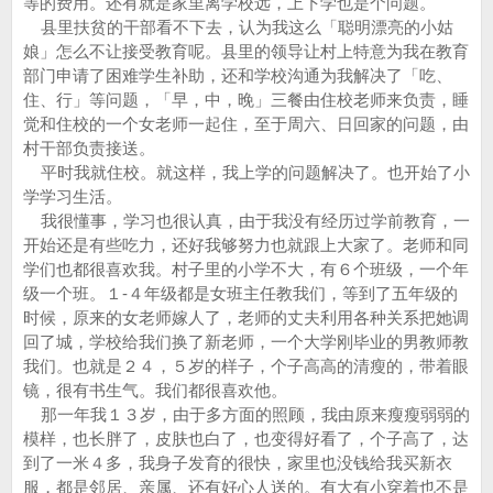
等的费用。还有就是家里离学校远，上下学也是个问题。
县里扶贫的干部看不下去，认为我这么「聪明漂亮的小姑
娘」怎么不让接受教育呢。县里的领导让村上特意为我在教育
部门申请了困难学生补助，还和学校沟通为我解决了「吃、
住、行」等问题，「早，中，晚」三餐由住校老师来负责，睡
觉和住校的一个女老师一起住，至于周六、日回家的问题，由
村干部负责接送。
平时我就住校。就这样，我上学的问题解决了。也开始了小
学学习生活。
我很懂事，学习也很认真，由于我没有经历过学前教育，一
开始还是有些吃力，还好我够努力也就跟上大家了。老师和同
学们也都很喜欢我。村子里的小学不大，有６个班级，一个年
级一个班。１-４年级都是女班主任教我们，等到了五年级的
时候，原来的女老师嫁人了，老师的丈夫利用各种关系把她调
回了城，学校给我们换了新老师，一个大学刚毕业的男教师教
我们。也就是２４，５岁的样子，个子高高的清瘦的，带着眼
镜，很有书生气。我们都很喜欢他。
那一年我１３岁，由于多方面的照顾，我由原来瘦瘦弱弱的
模样，也长胖了，皮肤也白了，也变得好看了，个子高了，达
到了一米４多，我身子发育的很快，家里也没钱给我买新衣
服，都是邻居、亲属、还有好心人送的。有大有小穿着也不是