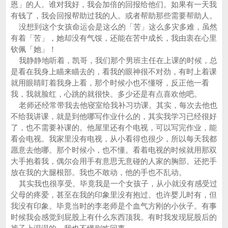
恩」的人。谁对我好，我会加倍的回报给他们。如果有一天我
有钱了，我会回报帮助过我的人。或者帮助那些需要帮助人。
没想到这个女孩命运会是这么的「苦」这么多灾多难，虽然
有着「苦」，她却没有气馁，还能在苦中成长，我由衷在心里
钦佩「她」！
我静静地听着，凯哥，我们那个男班主任在上课的时候，总
是看在我身上瞄来瞄去的，看我的眼神很不对劲，有时上着课
就用眼睛盯着我身上看，那个时候小也不懂呀，反正他一看
我，我就脸红，心跳的就很快。多少还是有点喜欢他吧。
老师还经常带我去他寝室给我补习功课。其实，每次去他也
不给我讲课，就是到他哪写作业什么的，其实我学习已经很好
了，也不需要补课的。他屋里还有个电视，可以写完作业，能
看会电视。我家里没有电视，从小看得也很少，所以每天我都
愿意去他哪。那个时候小，也不懂。看着电视的时候就用那双
大手抱着我，偶尔会用手有意思无意碰的人家的胸部。还把手
放在我的大腿根部。我也不敢动，他的手也不乱动。
其实我也很享受。毕竟我是一个女孩子，从小就没有感受过
父母的疼爱，甚至在我的印象里没有抱过。也许婴儿时有，但
我没有印象。毕竟当时的李老师是个血气方刚的小伙子。有事
时候我会感觉到屁股上有什么东西顶我。有时我发现屁股后的