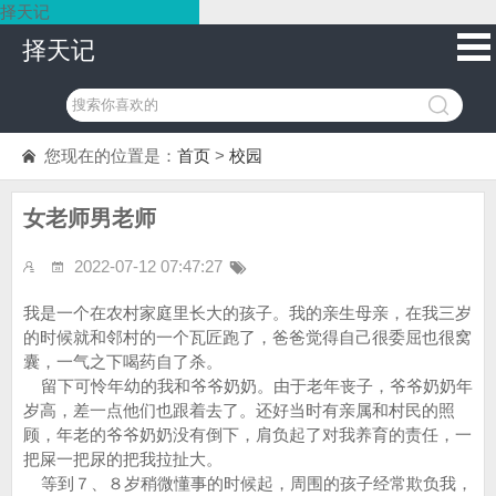
择天记
择天记
您现在的位置是：
首页
>
校园
女老师男老师
2022-07-12 07:47:27
我是一个在农村家庭里长大的孩子。我的亲生母亲，在我三岁
的时候就和邻村的一个瓦匠跑了，爸爸觉得自己很委屈也很窝
囊，一气之下喝药自了杀。
留下可怜年幼的我和爷爷奶奶。由于老年丧子，爷爷奶奶年
岁高，差一点他们也跟着去了。还好当时有亲属和村民的照
顾，年老的爷爷奶奶没有倒下，肩负起了对我养育的责任，一
把屎一把尿的把我拉扯大。
等到７、８岁稍微懂事的时候起，周围的孩子经常欺负我，