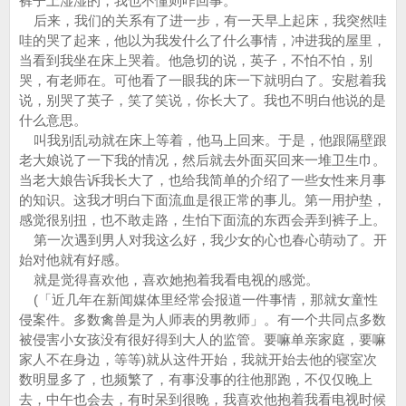
裤子上湿湿的，我也不懂则咋回事。
后来，我们的关系有了进一步，有一天早上起床，我突然哇
哇的哭了起来，他以为我发什么了什么事情，冲进我的屋里，
当看到我坐在床上哭着。他急切的说，英子，不怕不怕，别
哭，有老师在。可他看了一眼我的床一下就明白了。安慰着我
说，别哭了英子，笑了笑说，你长大了。我也不明白他说的是
什么意思。
叫我别乱动就在床上等着，他马上回来。于是，他跟隔壁跟
老大娘说了一下我的情况，然后就去外面买回来一堆卫生巾。
当老大娘告诉我长大了，也给我简单的介绍了一些女性来月事
的知识。这我才明白下面流血是很正常的事儿。第一用护垫，
感觉很别扭，也不敢走路，生怕下面流的东西会弄到裤子上。
第一次遇到男人对我这么好，我少女的心也春心萌动了。开
始对他就有好感。
就是觉得喜欢他，喜欢她抱着我看电视的感觉。
(「近几年在新闻媒体里经常会报道一件事情，那就女童性
侵案件。多数禽兽是为人师表的男教师」。有一个共同点多数
被侵害小女孩没有很好得到大人的监管。要嘛单亲家庭，要嘛
家人不在身边，等等)就从这件开始，我就开始去他的寝室次
数明显多了，也频繁了，有事没事的往他那跑，不仅仅晚上
去，中午也会去，有时呆到很晚，我喜欢他抱着我看电视时候