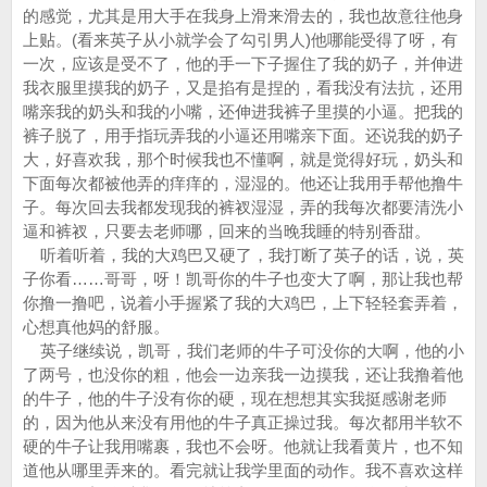
的感觉，尤其是用大手在我身上滑来滑去的，我也故意往他身
上贴。(看来英子从小就学会了勾引男人)他哪能受得了呀，有
一次，应该是受不了，他的手一下子握住了我的奶子，并伸进
我衣服里摸我的奶子，又是掐有是捏的，看我没有法抗，还用
嘴亲我的奶头和我的小嘴，还伸进我裤子里摸的小逼。把我的
裤子脱了，用手指玩弄我的小逼还用嘴亲下面。还说我的奶子
大，好喜欢我，那个时候我也不懂啊，就是觉得好玩，奶头和
下面每次都被他弄的痒痒的，湿湿的。他还让我用手帮他撸牛
子。每次回去我都发现我的裤衩湿湿，弄的我每次都要清洗小
逼和裤衩，只要去老师哪，回来的当晚我睡的特别香甜。
听着听着，我的大鸡巴又硬了，我打断了英子的话，说，英
子你看……哥哥，呀！凯哥你的牛子也变大了啊，那让我也帮
你撸一撸吧，说着小手握紧了我的大鸡巴，上下轻轻套弄着，
心想真他妈的舒服。
英子继续说，凯哥，我们老师的牛子可没你的大啊，他的小
了两号，也没你的粗，他会一边亲我一边摸我，还让我撸着他
的牛子，他的牛子没有你的硬，现在想想其实我挺感谢老师
的，因为他从来没有用他的牛子真正操过我。每次都用半软不
硬的牛子让我用嘴裹，我也不会呀。他就让我看黄片，也不知
道他从哪里弄来的。看完就让我学里面的动作。我不喜欢这样