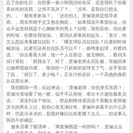
忘了你的生日，你想要一条小狗我没给你买，还是我吃了你最
喜欢吃的东西，让你不高兴了？」「没有。是我自己想去
的。」「都有谁参加？」「还在招人。景俪老师是指导老
师。」周东华两手交叉抱在胸前，「如果我说不希望你去，你
会不会觉得我是个心胸狭窄的男人？好吧，我答应你。但比赛
的时候，你要给我加油。」蔡鸡从屏幕前抬起头，「老大，你
怎么想起来要建拉拉队？」「哪支球队没拉拉队？比赛的时候
喊加油，比赛完还有拉拉队员可以干！」曲鸣拿起球，对蔡鸡
说：「你去看看大屌，他一个人在那边，挺无聊的。」蔡鸡关
掉计算机，「那我去了。对了，景俪老师去买队服，等她回来
让她帮我做功课。」陈劲给一只崭新的篮球充了气，在手里掂
了掂，「就它了。多少钱？」正在讨价还价，一个高挑的身影
从店里出来。
陈劲眼睛一亮，站起来说：「景俪老师，你也来买东西？」
景俪冷漠地看了他一眼，似乎不认得他，拿出卡片递给服务员
说：「请送到这个地址。」想起刚锋传谣说这个美貌女老师被
滨大的男生上过，陈劲心里充满好奇。景俪外表看不出什么异
样，仍是冷冰冰的，屁股好像比以前更翘了点儿……但这事儿
陈劲不好确定。
服务员看了眼清单，「两套胸围是一样的吗？」景俪点点