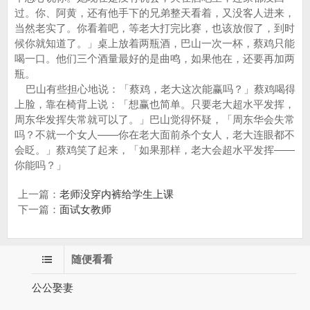
过。你、阿黄，还有他手下的兄弟整天看着，又没客人进来，
当然老实了。你看着吧，等老大打完比赛，也该放假了，到时
候你就知道了。」桌上放着两瓶酒，巴山一次一杯，蔡鸡只能
喝一口。他们三个酒量最好的是曲鸣，如果他在，还要再加两
瓶。
巴山有些担心地说：「蔡鸡，老大这次能赢吗？」蔡鸡喝得
上脸，靠在椅背上说：「想赢也简单。只要老大超水平发挥，
周东华发挥失常就可以了。」巴山觉得怀疑，「周东华会失常
吗？不就一个女人——你在老大面前杀个女人，老大连眼都不
会眨。」蔡鸡笑了起来，「如果那样，老大会超水平发挥——
你能吗？」
上一篇：
老师没穿内裤给学生上课
下一篇：
面试女教师
随便看看
公公娶妻