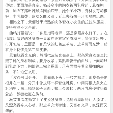
你裙，里面却是真空。杨芸窄小的胸衣被两乳撑起，悬在胸
前，胸衣下露出乳球浑圆的底部。她个子小巧，身材发育却极
好，丰乳翘臀，皮肤又白又滑，看上去就像一只美丽的玩偶。
相比之下，景俪过于成熟的肉体套在小女生的拉拉队服里，
显得有些不大合适。
曲鸣打量着说：「你是指导老师，还是穿紧身衣好了。」在
情趣店做好的紧身衣一直放在更衣室的衣橱里，景俪穿出来，
打开包装，里面是一套柔软的红色皮革装。皮革薄而光滑，贴
在身上彷佛是第二层皮肤。
景俪脱得光光的，然后把皮装套在身上。那条紧身衣完全比
照了她的身材制成，腰身收紧，紧贴着躯干的曲线，上面却只
到乳房下方，胸部往上完全裸露，只有两根带着金属扣的皮
条，不知道怎么用。
「皮条可以分开。」景俪低下头，一拉才知道，那皮条是两
根并在一起，分开来像皮环一样套住乳房。中间两根皮条夹在
乳沟里，向上绕到颈子后面，扣上金属扣，两只乳房便被抬得
耸起，颤微微挺在胸前。
杨芸看着老师穿上了皮质紧身衣，觉得既羞耻得让人脸红，
又漂亮得令人心动。那皮革充满弹性，又富有光泽，妖淫而又
华丽。