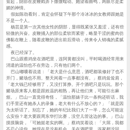
耸起，阴部在皮鞭戳弄下微微蠕动。她望着曲鸣，两眼尽是柔
媚的神情。
假如陈劲看到，肯定会怀疑下午那个冷冰冰的女教师跟她是
不是一个人。
杨芸是第一次其他女性的阴部，显得既紧张又羞涩，还有些
轻微的兴奋。皮鞭捅入的部位柔软而紧密，略显干涩的蜜肉彷
佛黏在鞭上，随着皮鞭的进出前后滑动，传来令人销魂的柔腻
感。
夜已经深了。
巴山跟蔡鸡坐在酒吧里，连阿黄都没叫，平时喝酒经常用来
消遣的温怡也不在旁边，只有他们两个。
巴山嘟囔着说道：「老大是什么意思，酒吧都装修好了也不
开门，赌场也不用。整天闲着一点事都没有。」蔡鸡耸耸肩，
「老大钱已经够用了，又没打算挣。开个酒吧只是玩玩。那个
赌场原来客人都是跟姓温的相熟，再让他们来，可能引出麻
烦。」巴山一直觉得奇怪，「温怡那婊子比一条狗还听话，我
们手里还有她杀人的录像，老大有什么不放心的？」「就是因
为太听话了。别忘了，她的年纪比我们大了一半，怎么可能这
么安份？老大要跟周东华打比赛，没空儿管这边的事。」巴山
摸摸脑袋，「可她挺老实的啊。」蔡鸡笑着说：「大屌，我都
不忍心说你。她现在是没有机会，关在酒吧里，连家都没回