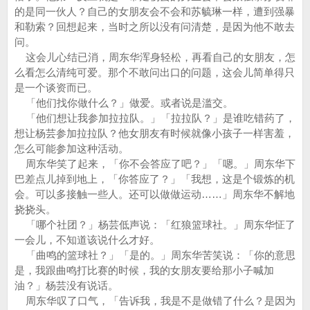
的是同一伙人？自己的女朋友会不会和苏毓琳一样，遭到强暴
和勒索？回想起来，当时之所以没有问清楚，是因为他不敢去
问。
这会儿心结已消，周东华浑身轻松，再看自己的女朋友，怎
么看怎么清纯可爱。那个不敢问出口的问题，这会儿简单得只
是一个谈资而已。
「他们找你做什么？」做爱。或者说是滥交。
「他们想让我参加拉拉队。」「拉拉队？」是谁吃错药了，
想让杨芸参加拉拉队？他女朋友有时候就像小孩子一样害羞，
怎么可能参加这种活动。
周东华笑了起来，「你不会答应了吧？」「嗯。」周东华下
巴差点儿掉到地上，「你答应了？」「我想，这是个锻炼的机
会。可以多接触一些人。还可以做做运动……」周东华不解地
挠挠头。
「哪个社团？」杨芸低声说：「红狼篮球社。」周东华怔了
一会儿，不知道该说什么才好。
「曲鸣的篮球社？」「是的。」周东华苦笑说：「你的意思
是，我跟曲鸣打比赛的时候，我的女朋友要给那小子喊加
油？」杨芸没有说话。
周东华叹了口气，「告诉我，我是不是做错了什么？是因为