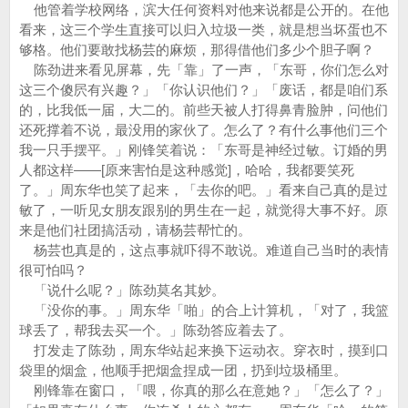
他管着学校网络，滨大任何资料对他来说都是公开的。在他
看来，这三个学生直接可以归入垃圾一类，就是想当坏蛋也不
够格。他们要敢找杨芸的麻烦，那得借他们多少个胆子啊？
陈劲进来看见屏幕，先「靠」了一声，「东哥，你们怎么对
这三个傻屄有兴趣？」「你认识他们？」「废话，都是咱们系
的，比我低一届，大二的。前些天被人打得鼻青脸肿，问他们
还死撑着不说，最没用的家伙了。怎么了？有什么事他们三个
我一只手摆平。」刚锋笑着说：「东哥是神经过敏。订婚的男
人都这样——[原来害怕是这种感觉]，哈哈，我都要笑死
了。」周东华也笑了起来，「去你的吧。」看来自己真的是过
敏了，一听见女朋友跟别的男生在一起，就觉得大事不好。原
来是他们社团搞活动，请杨芸帮忙的。
杨芸也真是的，这点事就吓得不敢说。难道自己当时的表情
很可怕吗？
「说什么呢？」陈劲莫名其妙。
「没你的事。」周东华「啪」的合上计算机，「对了，我篮
球丢了，帮我去买一个。」陈劲答应着去了。
打发走了陈劲，周东华站起来换下运动衣。穿衣时，摸到口
袋里的烟盒，他顺手把烟盒捏成一团，扔到垃圾桶里。
刚锋靠在窗口，「喂，你真的那么在意她？」「怎么了？」