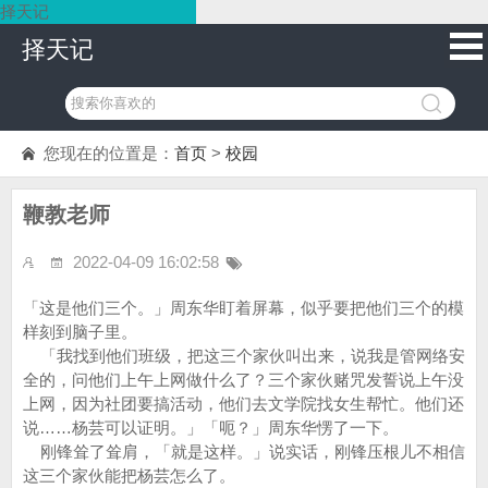
择天记
择天记
您现在的位置是：
首页
>
校园
鞭教老师
2022-04-09 16:02:58
「这是他们三个。」周东华盯着屏幕，似乎要把他们三个的模
样刻到脑子里。
「我找到他们班级，把这三个家伙叫出来，说我是管网络安
全的，问他们上午上网做什么了？三个家伙赌咒发誓说上午没
上网，因为社团要搞活动，他们去文学院找女生帮忙。他们还
说……杨芸可以证明。」「呃？」周东华愣了一下。
刚锋耸了耸肩，「就是这样。」说实话，刚锋压根儿不相信
这三个家伙能把杨芸怎么了。