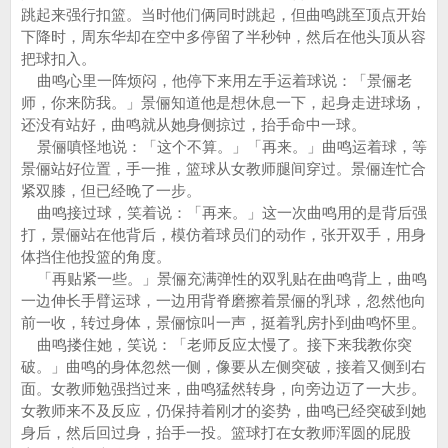
跳起来强行扣篮。当时他们俩同时跳起，但曲鸣跳至顶点开始
下降时，周东华却在空中多停留了半秒钟，然后在他头顶从容
把球扣入。
曲鸣心里一阵烦闷，他停下来用左手运着球说：「景俪老
师，你来防我。」景俪知道他是想休息一下，起身走进球场，
还没有站好，曲鸣就从她身侧掠过，抬手命中一球。
景俪嗔怪地说：「这个不算。」「再来。」曲鸣运着球，等
景俪站好位置，手一推，篮球从女教师腿间穿过。景俪连忙合
紧双膝，但已经晚了一步。
曲鸣接过球，笑着说：「再来。」这一次曲鸣用的是背后强
打，景俪站在他背后，模仿着球员们的动作，张开双手，用身
体挡住他投篮的角度。
「再贴紧一些。」景俪充满弹性的双乳贴在曲鸣背上，曲鸣
一边伸长手臂运球，一边用背脊磨擦着景俪的乳球，忽然他向
前一收，转过身体，景俪惊叫一声，挺着乳房扑到曲鸣怀里。
曲鸣搂住她，笑说：「老师反应太慢了。接下来我教你突
破。」曲鸣的身体忽然一侧，像要从左侧突破，接着又侧到右
面。女教师勉强挡过来，曲鸣猛然转身，向旁边迈了一大步。
女教师来不及反应，仍保持着刚才的姿势，曲鸣已经突破到她
身后，然后回过身，抬手一投。篮球打在女教师浑圆的屁股