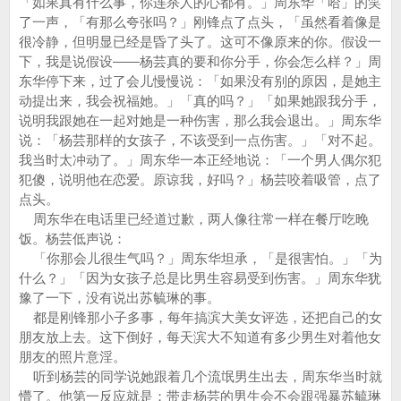
「如果真有什么事，你连杀人的心都有。」周东华「哈」的笑
了一声，「有那么夸张吗？」刚锋点了点头，「虽然看着像是
很冷静，但明显已经是昏了头了。这可不像原来的你。假设一
下，我是说假设——杨芸真的要和你分手，你会怎么样？」周
东华停下来，过了会儿慢慢说：「如果没有别的原因，是她主
动提出来，我会祝福她。」「真的吗？」「如果她跟我分手，
说明我跟她在一起对她是一种伤害，那么我会退出。」周东华
说：「杨芸那样的女孩子，不该受到一点伤害。」「对不起。
我当时太冲动了。」周东华一本正经地说：「一个男人偶尔犯
犯傻，说明他在恋爱。原谅我，好吗？」杨芸咬着吸管，点了
点头。
周东华在电话里已经道过歉，两人像往常一样在餐厅吃晚
饭。杨芸低声说：
「你那会儿很生气吗？」周东华坦承，「是很害怕。」「为
什么？」「因为女孩子总是比男生容易受到伤害。」周东华犹
豫了一下，没有说出苏毓琳的事。
都是刚锋那小子多事，每年搞滨大美女评选，还把自己的女
朋友放上去。这下倒好，每天滨大不知道有多少男生对着他女
朋友的照片意淫。
听到杨芸的同学说她跟着几个流氓男生出去，周东华当时就
懵了。他第一反应就是：带走杨芸的男生会不会跟强暴苏毓琳