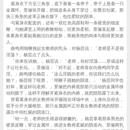
紧身衣下方呈三角形，底下垂着一条带子，带子上悬着一只
金属环。景俪张开腿，把细皮条从身下穿过，在臀后扣紧。那
块三角形的皮革正掩在腹下，包住肥软的阴阜。
与紧身衣配套的，还有一双红色高跟鞋和一条硬质的细皮
鞭，与她课堂上用的教鞭相似，但更加柔韧。景俪直起腰，那
条紧身衣紧贴着她洁白的皮肤，将她美艳的肉体勾勒得更加迷
人。
曲鸣用细鞭挑起女教师的乳头，对杨芸说：「老师是不是很
淫荡？」杨芸点了点头。
「你来告诉她。」杨芸说：「老师，你好淫荡……穿成这样
子让社长玩。」景俪说：「对不起，老师喜欢向曲鸣同学卖
淫。」曲鸣搂住杨芸，「这么淫贱的老师，你说我们怎么玩
她？」杨芸咬了咬唇，「用鞭子插她的阴道。」「杨芸同学也
好坏，要这样玩老师。」景俪把内裤底部那只活动的金属环移
动到腹下，这样不用解开紧身衣的内裤，就把阴部露了出来。
穿着紧身衣的女教师张开腿跪在球场中央，上身向后仰去，
双手分开大腿根部。那只金属圆环正对着女教师柔艳的阴部，
露出中间红腻的阴道口。
「轻一点，老师的生殖器很娇嫩的。」杨芸拿着那条黑色的
硬质皮鞭，穿过金属环，插进女教师柔腻的阴道内。景俪两乳