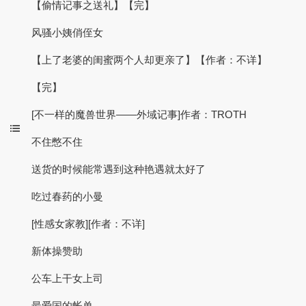
【偷情记事之送礼】【完】
风骚小姨俏侄女
【上了老婆的闺蜜两个人却更亲了】【作者：不详】
【完】
[不一样的魔兽世界——外域记事]作者：TROTH
不住憋不住
送货的时候能常遇到这种艳遇就太好了
吃过春药的小曼
[性感女家教][作者：不详]
新体操赞助
公车上干女上司
最爱国的帐单