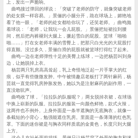
上，发出一声脆响。
曲鸣接过弹回的球说：「突破了老师的防守，就像突破老师
的处女膜一样容易。」景俪的小腿分开，跪在球场上，媚艳地
看了他一眼，「老师的处女都给你玩了，还笑老师。」曲鸣抛
着球说：「老师，让我玩一会儿屁股。」景俪把短裙拉到腰
间，然后把内裤褪到大腿上，撅起雪白的屁股。篮球「啪啪
啪……」打在女老师丰满的雪臀上，把那只白光光的大屁股打
得直颤。没过多久，景俪白滑的屁股就被篮球打得红了起来。
曲鸣一边在老师弹性十足的美臀上练球，一边把杨芸叫到身
边，让她脱掉上衣。
杨芸两只乳房高高耸起，乳上奇怪地泛起一片手掌大的红
痕，似乎有些微微发肿。中午被情趣店老板打了两针麻药，杨
芸就一直觉得乳房肿胀发热，她以为是注射麻药的副作用，一
直没敢吭声。
曲鸣收了球，「拉拉队的队服呢？」两女脱掉衣裙，在球场
中换上崭新的队服。拉拉队的服装一向颜色鲜艳，款式火辣，
这两件也不例外。上身外面是一条半遮胸的无底胸衣，就像一
条截短的小背心，勉强能遮住乳房。里面是一条薄薄的红色乳
罩。下面的迷你裙是与胸衣同样质底的金黄色，长度只到大腿
上方。
这会儿在社长面前排练，景俪只让杨芸穿了外面的胸衣和迷