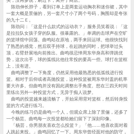
头，没再多说，刷过卡，离开了商店。
陈劲伸长脖子，看到订单上是两套运动胸衣和迷你裙，其中
一套大概是景俪的，另一套尺寸小了两个号码，胸围却是夸张
的九十二Ｅ。
陈劲问：「这是什么款式的运动衣？」服务员笑着说：「这
是拉拉队女孩子穿的队服。很暴露的。」单调的击球声在空旷
的篮球馆中回荡。曲鸣站在原地，两手来回运球。他很快找到
了熟悉的感觉，然后双手持球，在起跳的同时，把球举过头
顶，右臂舒展地向前推出。曲鸣很忌惮周东华身高和弹跳优
势，这次出手，球的弧线比他往常投的要高一些。球打在篮框
上，没有进。
曲鸣调整了一下角度，仍然采用他最熟悉的低弧线进行投
篮。相对于后仰或者高抛投篮，这种投篮被周东华封盖的机率
要大许多。但曲鸣并没有因此调整出手角度。想在三四天时间
里练出另外一种投篮方式，无异于痴人说梦。
曲鸣的投篮越来越流畅了，开始采用背对篮框，然后转身投
篮的方式进行练习。
今晚的练习仍是曲鸣一个人，但观众席上除了景俪，还多了
一个杨芸。曲鸣每一次投篮都给她们留下了深刻印像。
「杨芸，你男朋友喜欢怎么投篮？」「他……他喜欢面对着
人跳起来投。」曲鸣回忆了一下。周东华曾经面对他的防守，