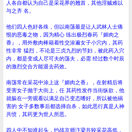
人各自都认为自己是采花界的翘首，其他淫贼难以
与之齐 名。
他们四人色好各殊，但以南荡最是让人武林人士痛
恨的恶毒之物，因为精心 练出极烈春药『媚肉之
香』，用外敷肉棒籍着性交涂遍女子小穴内，其药
性非常 猛烈，不论是三贞九烈的节妇，被此药入穴
内，都是变成人尽可夫的荡夫，必需 经过数个时辰
的激烈交合方能退去药效。
南荡常在采花中涂上这『媚肉之香』，在射精后将
受害女子抛于大街上，任 其药性发作当街纵欲，他
就躲在一旁观看以满足自己变态嗜好，所以被他祸
害的 女子多数事后都选择自杀，如此恶行真是人神
共愤，其药更为世人所恶。
四人中不知谁起头，约战京师汴梁共较采花高低，