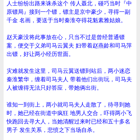
人士纷纷出路来诛杀这个 传人聂北，碰巧当时『中
原镖局』接到一个镖，镖主是京中豪少，寻得一副
千金 名画，要送于当时秦淮夺得花魁素雅姑娘。
赵天豪没将此事放在心，只当不过是曾经普通镖
案，便交于义弟司马云翼夫 妇带着赵燕龄和司马萍
出镖，好让两小经历世面。
灾难就发生这里，司马云翼送镖到站后，两小迷恋
秦淮繁华，缠着司马夫人 带着他们出街玩，司马夫
人被缠得无法只好答应，带她俩出街。
谁知一到街上，两小就司马夫人走散了，待寻到她
时，她已经在街道中疯狂 地男人交合，吓得两小飞
快跑回去寻大人，当她清醒过来时已经和五十多名
男子 发生关系，悲愤之下当场自杀。