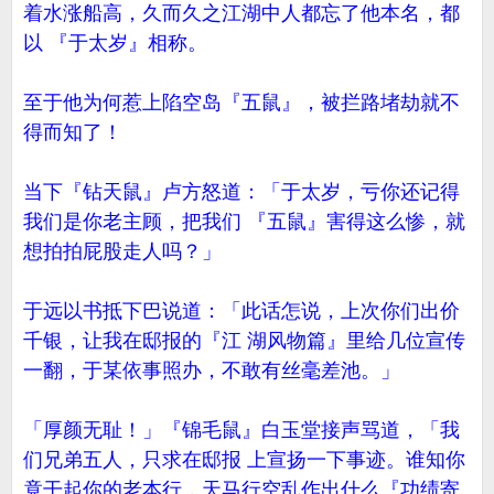
着水涨船高，久而久之江湖中人都忘了他本名，都
以 『于太岁』相称。
至于他为何惹上陷空岛『五鼠』，被拦路堵劫就不
得而知了！
当下『钻天鼠』卢方怒道：「于太岁，亏你还记得
我们是你老主顾，把我们 『五鼠』害得这么惨，就
想拍拍屁股走人吗？」
于远以书抵下巴说道：「此话怎说，上次你们出价
千银，让我在邸报的『江 湖风物篇』里给几位宣传
一翻，于某依事照办，不敢有丝毫差池。」
「厚颜无耻！」『锦毛鼠』白玉堂接声骂道，「我
们兄弟五人，只求在邸报 上宣扬一下事迹。谁知你
竟干起你的老本行，天马行空乱作出什么『功绩寄