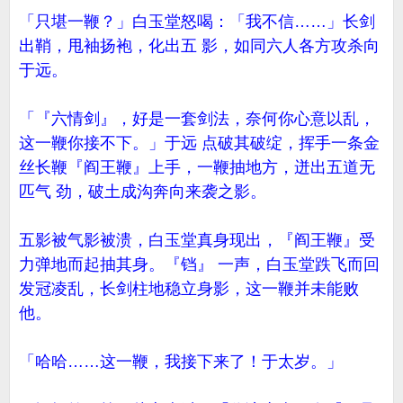
「只堪一鞭？」白玉堂怒喝：「我不信……」长剑
出鞘，甩袖扬袍，化出五 影，如同六人各方攻杀向
于远。
「『六情剑』，好是一套剑法，奈何你心意以乱，
这一鞭你接不下。」于远 点破其破绽，挥手一条金
丝长鞭『阎王鞭』上手，一鞭抽地方，迸出五道无
匹气 劲，破土成沟奔向来袭之影。
五影被气影被溃，白玉堂真身现出，『阎王鞭』受
力弹地而起抽其身。『铛』 一声，白玉堂跌飞而回
发冠凌乱，长剑柱地稳立身影，这一鞭并未能败
他。
「哈哈……这一鞭，我接下来了！于太岁。」