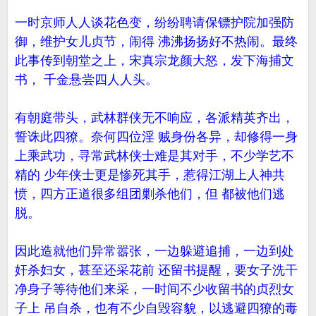
一时京师人人谈花色变，纷纷聘请保镖护院加强防
御，维护女儿贞节，闹得 沸沸扬扬好不热闹。最终
此事传到朝堂之上，宋真宗龙颜大怒，发下海捕文
书， 千金悬尝四人人头。
有朝庭带头，武林群侠无不响应，各派精英齐出，
誓诛此四獠。奈何四位淫 贼身份各异，却修得一身
上乘武功，寻常武林侠士难是其对手，不少学艺不
精的 少年侠士更是惨死其手，惹得江湖上人神共
愤，四方正道很多组团剿杀他们，但 都被他们逃
脱。
因此造就他们异常嚣张，一边躲避追捕，一边到处
奸杀妇女，甚至还采花前 还留书提醒，要女子洗干
净身子等待他们来采，一时间不少收留书的贞烈女
子上 吊自杀，也有不少自毁容貌，以逃避四獠的毒