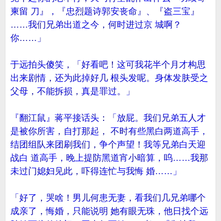
柬留 刀』，『忠烈题诗郭安丧命』、『盗三宝』
……我们兄弟出道之今，何时进过京 城啊？
你……」
于远拍头傻笑，「好看吧！这可我花半个月才构思
出来剧情，还为此掉好几 根头发呢。身体发肤受之
父母，不能拆损，真是罪过。」
『翻江鼠』蒋平接话头：「放屁。我们兄弟五人才
是被你所害，自打那起， 不时有些黑白两道高手，
结团组队来团刷我们，争个声望！我等兄弟白天迎
战白 道高手，晚上提防黑道宵小暗算，呜……我那
未过门媳妇见此，吓得连忙与我悔 婚……」
「好了，哭啥！男儿何患无妻，看我们几兄弟哪个
成亲了，悔婚，只能说明 她有眼无珠，他日找个远