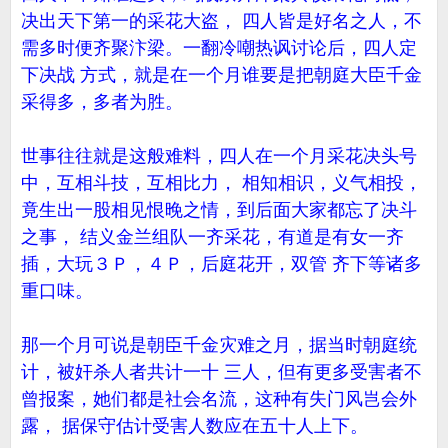
决出天下第一的采花大盗， 四人皆是好名之人，不
需多时便齐聚汴梁。一翻冷嘲热讽讨论后，四人定
下决战 方式，就是在一个月谁要是把朝庭大臣千金
采得多，多者为胜。
世事往往就是这般难料，四人在一个月采花决头号
中，互相斗技，互相比力， 相知相识，义气相投，
竟生出一股相见恨晚之情，到后面大家都忘了决斗
之事， 结义金兰组队一齐采花，有道是有女一齐
插，大玩３Ｐ，４Ｐ，后庭花开，双管 齐下等诸多
重口味。
那一个月可说是朝臣千金灾难之月，据当时朝庭统
计，被奸杀人者共计一十 三人，但有更多受害者不
曾报案，她们都是社会名流，这种有失门风岂会外
露， 据保守估计受害人数应在五十人上下。