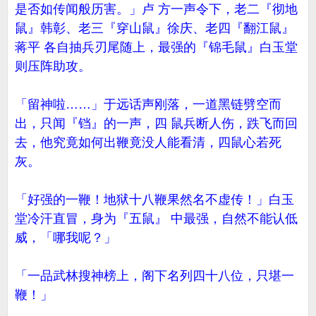
是否如传闻般历害。」卢 方一声令下，老二『彻地
鼠』韩彰、老三『穿山鼠』徐庆、老四『翻江鼠』
蒋平 各自抽兵刃尾随上，最强的『锦毛鼠』白玉堂
则压阵助攻。
「留神啦……」于远话声刚落，一道黑链劈空而
出，只闻『铛』的一声，四 鼠兵断人伤，跌飞而回
去，他究竟如何出鞭竟没人能看清，四鼠心若死
灰。
「好强的一鞭！地狱十八鞭果然名不虚传！」白玉
堂冷汗直冒，身为『五鼠』 中最强，自然不能认低
威，「哪我呢？」
「一品武林搜神榜上，阁下名列四十八位，只堪一
鞭！」