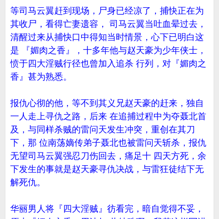
等司马云翼赶到现场，尸身已经凉了，捕快正在为
其收尸，看得亡妻遗容， 司马云翼当吐血晕过去，
清醒过来从捕快口中得知当时情景，心下已明白这
是 『媚肉之香』，十多年他与赵天豪为少年侠士，
愤于四大淫贼行径也曾加入追杀 行列，对『媚肉之
香』甚为熟悉。
报仇心彻的他，等不到其义兄赵天豪的赶来，独自
一人走上寻仇之路，后来 在追捕过程中为夺聂北首
及，与同样杀贼的雷问天发生冲突，重创在其刀
下，那 位南荡嫡传弟子聂北也被雷问天斩杀，报仇
无望司马云翼强忍刀伤回去，痛足十 四天方死，余
下发生的事就是赵天豪寻仇决战，与雷狂徒结下无
解死仇。
华丽男人将『四大淫贼』彷看完，暗自觉得不妥，