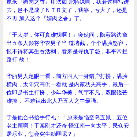
原来『媚肉之香』用法如 此特殊啊，我若这样写进
去，岂不是成了ＮＴＲ文了，我靠，亏大了，还是
不再 加入这个『媚肉之香』了。
「于太岁，你可真难找啊！」突然间，隐蔽路边窜
出五条人影将华衣男子当 道堵截，个个满脸怒容，
恨不得将其生吞活剥，看来是寻仇了怨，非平常拦
路打 劫！
华丽男人定眼一看，前方四人一身猎户打扮，满脸
横肉，太阳穴高供一看就 是内家功夫高手，最后一
位即是书生打扮，少年华美，气宇不凡，双眼锐芒
难掩， 不难认出此人乃五人之中最强。
于是他合书抬手行礼：「原来是陷空岛五鼠，五位
老主顾啊！于某刚才还奇 怪江南一向太平，民众安
居乐业，怎会突生劫匪呢？」