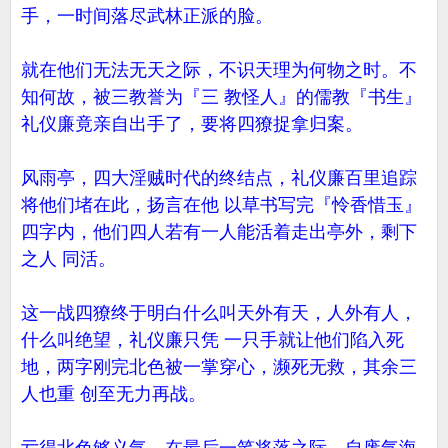
手，一时间落尽武林正派的脸。
就在他们无法无天之际，不识天理为何物之时。不
知何故，被三教誉为『三 教怪人』的儒教『书生』
礼仪廉竟亲自出手了，要将四獠捉拿归案。
风雨亭，四大淫贼时代的终结点，礼仪廉百里追踪
将他们堵在此，扬言在他 以草书写完『怜香惜玉』
四字内，他们四人若有一人能活着走出亭外，剩下
之人 同活。
这一战四獠终于明白什么叫天外有天，人外有人，
什么叫绝望，礼仪廉只凭 一只手就让他们陷入死
地，两字刚完北色被一掌穿心，濒死无救，其余三
人也重 创至无力再战。