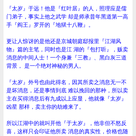
『太岁』于远！他是『红叶居』的人，照理应是儒
门弟子，事实上他之武学 却是师承昔年黑道第一高
手『阎王』罗开的『地狱十八鞭』。
更让人惊讶的是他还是京城朝庭邸报里『江湖风
物』篇的主笔，同时也是江 湖的『包打听』，贩卖
消息的中间人士！一个身兼『三教』、黑白灰三道
背景， 是一个绝对神秘的男人。
『太岁』外号也由此得名，因其所卖之消息无一不
是坏消息，还是事情到底 难以挽回的那种，所以卖
主在买得消息后有九成以上应显，他就像『太岁』
凶星 那样，卖主你的劫难来了。
所以江湖中的就叫开他『于太岁』，他非但不怒反
喜，这样只会印证他所卖 消息的真实性，价格也随