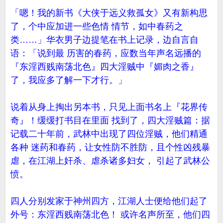
「嗯！我的新书《大侠于远义救孤女》又有新构思
了，个中应加进一些色情 情节，如中春药之
类……」华衣男子边提笔在书上记录，边自言自
语：「说到最 历害的春药，应数当年声名远播的
『东淫西贱南荡北色』四大淫贼中『媚肉之香』
了，我应多了解一下才行。」
说着从身上掏出另本书，只见上面书名上『花界传
奇』！缓缓打书目在里面 找到了，四大淫贼篇：据
记载二十年前，武林中出现了四位淫贼，他们精通
各种 迷药和春药，让女性防不胜防，且个性凶残暴
虐，在江湖上奸杀、虐杀诸多妇女， 引起了武林公
愤。
四人分别发家于神州四方，江湖人士便给他们起了
外号：东淫西贱南荡北色！ 或许名声所至，他们四