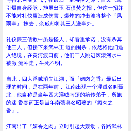
亏得北色够义气，在最后一笔将落之际，自废气海
引爆自身经脉，施展出玉 石俱焚之招，但这一招并
不能对礼仪廉造成伤害，爆炸的冲击波将整个『风
雨亭』 抹去，余威却将其三人送亭外。
礼仪廉三儒教中虽是怪人，却看重承诺，没有杀其
他三人，但接下来武林正 道的围杀，依然将他们逼
入绝境，在黄河渡口前，他们三人跳进滚滚河水中
被激 流冲走，生死不明。
自此，四大淫贼消失江湖，而『媚肉之香』最后出
现的时间，是在两年前， 江南出现一个淫贼名叫聂
北，他自称是当年四大淫贼南荡的嫡传弟子，所施
的迷 香春药正是当年南荡臭名昭著的『媚肉之
香』。
江南出了『媚香之肉』立时引起大轰动，各路武林