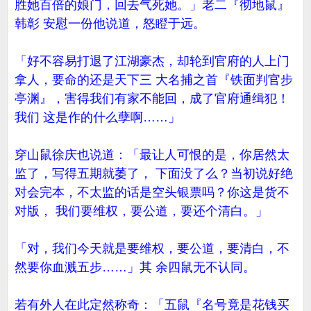
胜她百倍的娘门，回去气死她。」老二『彻地鼠』
韩彰 安慰一份他说道，怒瞪于远。
「好不容易打退了江湖豪杰，却轮到官府的人上门
拿人，要命的还是天下三 大名捕之首『铁面判官步
亭渊』，害得我们有家不能回，成了官府通缉犯！
我们 这是作的什么孽啊……」
穿山鼠徐庆也说道：「最让人可恨的是，你居然太
监了，写得五期就萎了， 下面没了么？当初说好绝
对会完本，不太监的话是空头银票吗？你这是货不
对版， 我们要维权，要公道，要还个清白。」
「对，我们今天就是要维权，要公道，要清白，不
然要你血溅五步……」其 余四鼠无不认同。
若有外人在此定然称奇：「五鼠『名号竟是花钱买