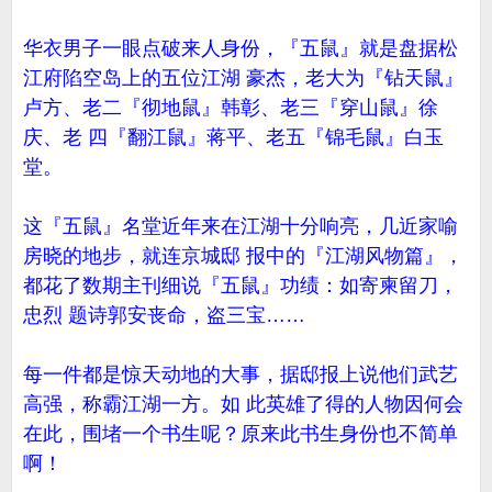
华衣男子一眼点破来人身份，『五鼠』就是盘据松
江府陷空岛上的五位江湖 豪杰，老大为『钻天鼠』
卢方、老二『彻地鼠』韩彰、老三『穿山鼠』徐
庆、老 四『翻江鼠』蒋平、老五『锦毛鼠』白玉
堂。
这『五鼠』名堂近年来在江湖十分响亮，几近家喻
房晓的地步，就连京城邸 报中的『江湖风物篇』，
都花了数期主刊细说『五鼠』功绩：如寄柬留刀，
忠烈 题诗郭安丧命，盗三宝……
每一件都是惊天动地的大事，据邸报上说他们武艺
高强，称霸江湖一方。如 此英雄了得的人物因何会
在此，围堵一个书生呢？原来此书生身份也不简单
啊！