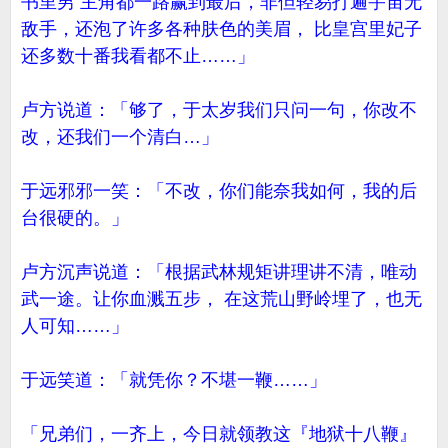
书里男 主角都一路赢到最后，非但轻易打遍宇宙无
敌手，还泡了许多各种肤色的美眉， 比皇宫里妃子
还多数十番我看都不止……」
卢方说道：「够了，于太岁我们只问一句，你改不
改，还我们一个清白…」
于远邪邪一笑：「不改，你们能奈我如何，我的后
台很硬的。」
卢方沉声说道：「根据武林规矩讲理讲不清，唯动
武一途。让你血溅五步， 在这荒山野岭埋了，也无
人可知……」
于远笑道：「就凭你？不堪一鞭……」
「兄弟们，一齐上，今日就领教这『地狱十八鞭』