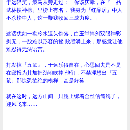
于远轻笑，策马从旁走过：「你该庆幸，在『一品
武林搜神榜』里榜上有名， 我身为『红品居』中人
不杀榜中人，这一鞭我收回三成力度。」
这话犹如一盘冷水逗头倒落，白玉堂掉剑双眼神彩
刹无，一股难以形容的挫 败感涌上来，那感觉让他
难忍得无法语言。
打发掉『五鼠』，于远乐得自在，心思回去是不是
在邸报为其加把劲地吹捧 他们，不禁浮想出『五
鼠』那惊恐欲绝的模样，甚是好笑。
就在这时，远方山间一只腿上绑着金丝信筒鸽子，
迎风飞来……