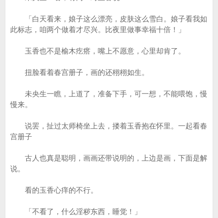
「白天看来，娘子这么漂亮，皮肤这么雪白。娘子看我如
此标志，咱两个做着才尽兴。比夜里做事幸福十倍！」
玉香也不是榆木疙瘩，嘴上不愿意，心里却肯了。
扭脸看着春宫册子，画的还栩栩如生。
未央生一瞧，上道了，准备下手，可一想，不能喂饱，慢
慢来。
说罢，扯过太师椅坐上去，搂着玉香抱在怀里。一起看春
宫册子
古人也真是聪明，画画还带说明的，上边是画，下面是解
说。
看的玉香心痒的不行。
「不看了，什么淫秽东西，睡觉！」