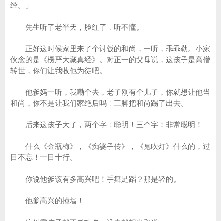
经。」
先生听了老半天，脸红了，听不懂。
正好这时候家里来了个讨饭的和尚，一听，乖乖勒。小家
伙念的是《楞严大藏真经》。对正一的父母说，这孩子是高僧
转世，你们让我收他为徒吧。
他爹妈一听，我嘞个去，老子刚有个儿子，你就想让他当
和尚，你不是让我们家绝后吗！三脚把和尚踢了出去。
后来这孩子大了，两个字：聪明！三个字：非常聪明！
什么《金瓶梅》，《痴婆子传》，《鬼吹灯》什么的，过
目不忘！一目十行。
你说他爹该有多高兴吧！手舞足蹈？那是轻的。
他爹高兴的撞墙！