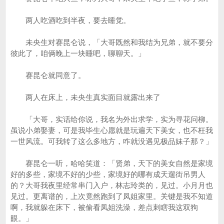
两人吃酒吃到半夜，要去睡觉。
未央生对赛昆仑说，「大哥既然和我结为兄弟，就不要分
彼此了，咱俩晚上一块睡吧，聊聊天。」
赛昆仑就同意了。
两人在床上，未央生真实面目就露出来了
「大哥，实话给你说，我名为外出求学，实为寻花问柳。
虽说小弟娶妻，可是我毕生心愿就是玩遍天下美女，也不枉我
一世风流。可我转了这么多地方，咋就没遇见极品妹子那？」
赛昆仑一听，哈哈笑道：「贤弟，天下的美女自然是家境
好的多些，家境不好的少些，家境好的哪有成天遛街吊男人
的？大哥我夜里经常串门入户，林志玲类的，见过。小月月也
见过。更离谱的，上次竟然跑到了凤姐家里。关键是我不知道
啊，我就躲在床下，被偷看凤姐洗澡，差点刺瞎我这双狗
眼。」