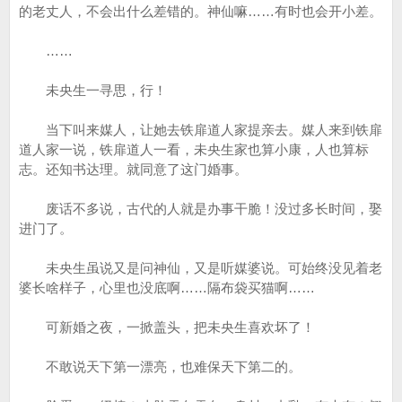
的老丈人，不会出什么差错的。神仙嘛……有时也会开小差。
……
未央生一寻思，行！
当下叫来媒人，让她去铁扉道人家提亲去。媒人来到铁扉
道人家一说，铁扉道人一看，未央生家也算小康，人也算标
志。还知书达理。就同意了这门婚事。
废话不多说，古代的人就是办事干脆！没过多长时间，娶
进门了。
未央生虽说又是问神仙，又是听媒婆说。可始终没见着老
婆长啥样子，心里也没底啊……隔布袋买猫啊……
可新婚之夜，一掀盖头，把未央生喜欢坏了！
不敢说天下第一漂亮，也难保天下第二的。