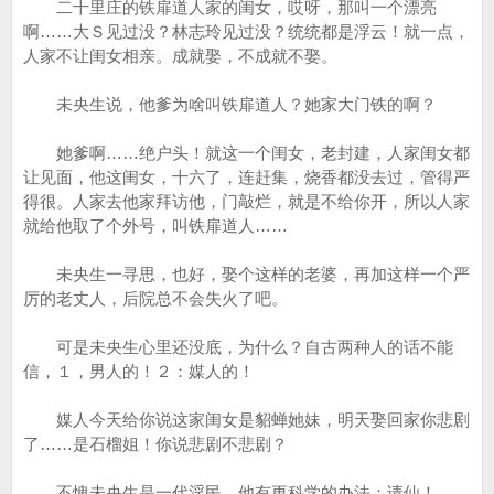
二十里庄的铁扉道人家的闺女，哎呀，那叫一个漂亮
啊……大Ｓ见过没？林志玲见过没？统统都是浮云！就一点，
人家不让闺女相亲。成就娶，不成就不娶。
未央生说，他爹为啥叫铁扉道人？她家大门铁的啊？
她爹啊……绝户头！就这一个闺女，老封建，人家闺女都
让见面，他这闺女，十六了，连赶集，烧香都没去过，管得严
得很。人家去他家拜访他，门敲烂，就是不给你开，所以人家
就给他取了个外号，叫铁扉道人……
未央生一寻思，也好，娶个这样的老婆，再加这样一个严
厉的老丈人，后院总不会失火了吧。
可是未央生心里还没底，为什么？自古两种人的话不能
信，１，男人的！２：媒人的！
媒人今天给你说这家闺女是貂蝉她妹，明天娶回家你悲剧
了……是石榴姐！你说悲剧不悲剧？
不愧未央生是一代淫民，他有更科学的办法：请仙！