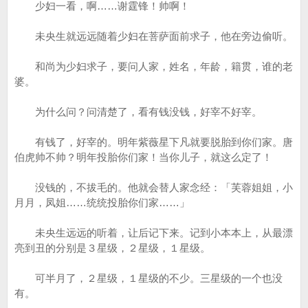
少妇一看，啊……谢霆锋！帅啊！
未央生就远远随着少妇在菩萨面前求子，他在旁边偷听。
和尚为少妇求子，要问人家，姓名，年龄，籍贯，谁的老
婆。
为什么问？问清楚了，看有钱没钱，好宰不好宰。
有钱了，好宰的。明年紫薇星下凡就要脱胎到你们家。唐
伯虎帅不帅？明年投胎你们家！当你儿子，就这么定了！
没钱的，不拔毛的。他就会替人家念经：「芙蓉姐姐，小
月月，凤姐……统统投胎你们家……」
未央生远远的听着，让后记下来。记到小本本上，从最漂
亮到丑的分别是３星级，２星级，１星级。
可半月了，２星级，１星级的不少。三星级的一个也没
有。