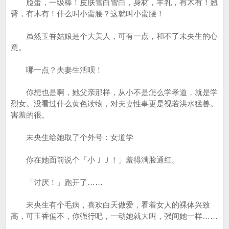
脸蛋，一级棒！皮肤雪白雪白，身材，丰乳，有木有！翘
臀，有木有！什么叫小蛮腰？这就叫小蛮腰！
虽然玉香姑娘是个大美人，可有一点，和不了未央生的心
意。
哪一点？夫妻生活呗！
你想也是啊，她父亲那样，从小不是怎么学孝道，就是学
烈女。没看过什么黄色读物，对夫妻性事更是视若洪水猛兽。
害羞的很。
未央生给她取了个外号：女道学
你在她面前说个「小ＪＪ！」羞得满脸通红。
「讨厌！」跑开了……
未央生有个毛病，喜欢白天做爱，看着女人的裸体兴致
高，可玉香偏不，你强行吧，一动她就大叫，强间她一样……