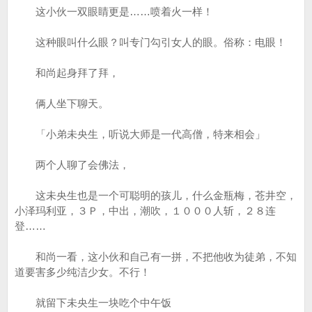
这小伙一双眼睛更是……喷着火一样！
这种眼叫什么眼？叫专门勾引女人的眼。俗称：电眼！
和尚起身拜了拜，
俩人坐下聊天。
「小弟未央生，听说大师是一代高僧，特来相会」
两个人聊了会佛法，
这未央生也是一个可聪明的孩儿，什么金瓶梅，苍井空，
小泽玛利亚，３Ｐ，中出，潮吹，１０００人斩，２８连
登……
和尚一看，这小伙和自己有一拼，不把他收为徒弟，不知
道要害多少纯洁少女。不行！
就留下未央生一块吃个中午饭