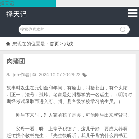
择天记
择天记
您现在的位置是：
首页
>
武侠
肉蒲团
[db:作者]
2024-10-07 20:29:22
故事时发生在元朝至和年间，有座山，叫括苍山，有个头陀，
叫正一，法号：孤峰。老家是处州郡学的一名诸生，（明清时
期经考试录取而进入府、州、县各级学校学习的生员。）
刚生下来时，别人家的孩子是哭，可他刚生出来就背书。
父母一看，呀，上辈子积德了，这儿子好，要成大器啊，
赶忙找个教书先生，「先生快听听，我儿子背的什么四书五