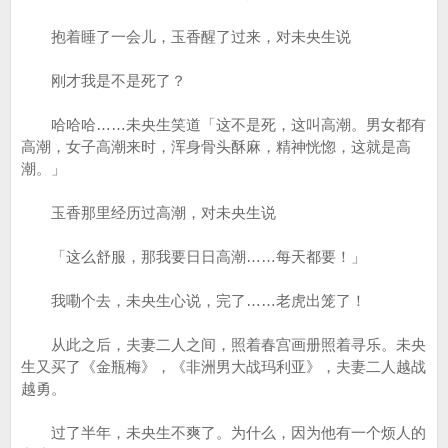
抱着睡了一会儿，玉香醒了过来，对未央生说
刚才我是不是死了？
哈哈哈……未央生笑道「这不是死，这叫高潮。男女都有
高潮，女子高潮来时，浑身骨头酥麻，精神恍惚，这就是高
潮。」
玉香那里经历过高潮，对未央生说
「这么舒服，那我要日日高潮……每天都要！」
我嘞个去，未央生心说，完了……老虎出笼了！
从此之后，夫妻二人之间，照着春宫画册照着寻乐。未央
生又买了《金瓶梅》，《非洲男大战玛利亚》，夫妻二人越战
越勇。
过了半年，未央生不爽了。为什么，因为他有一个烦人的