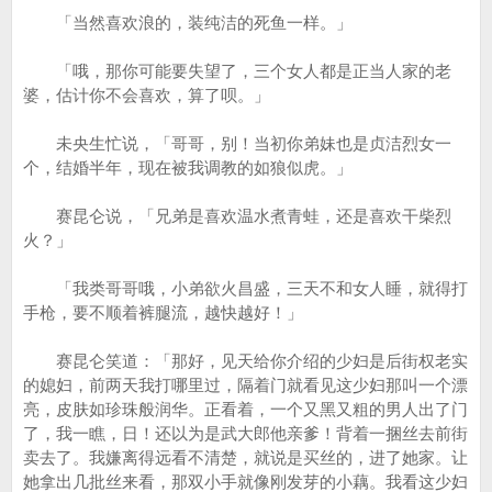
「当然喜欢浪的，装纯洁的死鱼一样。」
「哦，那你可能要失望了，三个女人都是正当人家的老
婆，估计你不会喜欢，算了呗。」
未央生忙说，「哥哥，别！当初你弟妹也是贞洁烈女一
个，结婚半年，现在被我调教的如狼似虎。」
赛昆仑说，「兄弟是喜欢温水煮青蛙，还是喜欢干柴烈
火？」
「我类哥哥哦，小弟欲火昌盛，三天不和女人睡，就得打
手枪，要不顺着裤腿流，越快越好！」
赛昆仑笑道：「那好，见天给你介绍的少妇是后街权老实
的媳妇，前两天我打哪里过，隔着门就看见这少妇那叫一个漂
亮，皮肤如珍珠般润华。正看着，一个又黑又粗的男人出了门
了，我一瞧，日！还以为是武大郎他亲爹！背着一捆丝去前街
卖去了。我嫌离得远看不清楚，就说是买丝的，进了她家。让
她拿出几批丝来看，那双小手就像刚发芽的小藕。我看这少妇