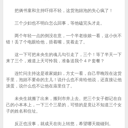
把俩书童和主持吓得不轻，这货泡妞泡的失心疯了！
三个少妇也不明白怎么回事，等他磕完头才走。
两个年轻一点的倒没在意，一个半老徐娘一看，这小伙不
错！丢了个电眼给他，捂着嘴，笑着走了。
这一下可把未央生的魂儿勾引走了，三个！等了半天一下
来了三个，难道上天可怜我，准备送我个４Ｐ套餐？
连忙问主持这是谁家媳妇，方丈一看，自己早晚毁在这货
手里，泡妞不要命的主儿！说什么也不肯给他说，还直接让他
滚蛋，说什么也不让他在庙里住了。
未央生就搬了出来，搬到市井上去。把三个女子都记在自
己的小本本上，一下三个三星的，可惜的是竟让不知道三个女
子的姓名和住址。
反正也没事，就成天在街上转悠，希望哪天能碰到。