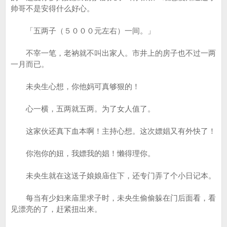
帅哥不是安得什么好心。
「五两子（５０００元左右）一间。」
不宰一笔，老衲就不叫出家人。市井上的房子也不过一两
一月而已。
未央生心想，你他妈可真够狠的！
心一横，五两就五两。为了女人值了。
这家伙还真下血本啊！主持心想。这次嫖娼又有外快了！
你泡你的妞，我嫖我的娼！懒得理你。
未央生就在这送子娘娘庙住下，还专门弄了个小日记本。
每当有少妇来庙里求子时，未央生偷偷躲在门后面看，看
见漂亮的了，赶紧扭出来。