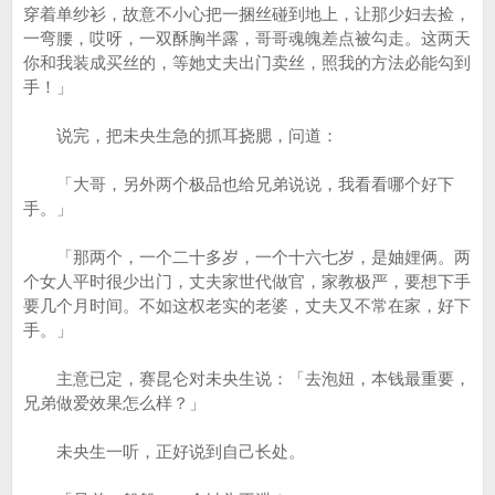
穿着单纱衫，故意不小心把一捆丝碰到地上，让那少妇去捡，
一弯腰，哎呀，一双酥胸半露，哥哥魂魄差点被勾走。这两天
你和我装成买丝的，等她丈夫出门卖丝，照我的方法必能勾到
手！」
说完，把未央生急的抓耳挠腮，问道：
「大哥，另外两个极品也给兄弟说说，我看看哪个好下
手。」
「那两个，一个二十多岁，一个十六七岁，是妯娌俩。两
个女人平时很少出门，丈夫家世代做官，家教极严，要想下手
要几个月时间。不如这权老实的老婆，丈夫又不常在家，好下
手。」
主意已定，赛昆仑对未央生说：「去泡妞，本钱最重要，
兄弟做爱效果怎么样？」
未央生一听，正好说到自己长处。