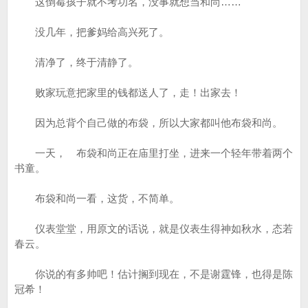
这倒霉孩子就不考功名，没事就想当和尚……
没几年，把爹妈给高兴死了。
清净了，终于清静了。
败家玩意把家里的钱都送人了，走！出家去！
因为总背个自己做的布袋，所以大家都叫他布袋和尚。
一天， 布袋和尚正在庙里打坐，进来一个轻年带着两个
书童。
布袋和尚一看，这货，不简单。
仪表堂堂，用原文的话说，就是仪表生得神如秋水，态若
春云。
你说的有多帅吧！估计搁到现在，不是谢霆锋，也得是陈
冠希！