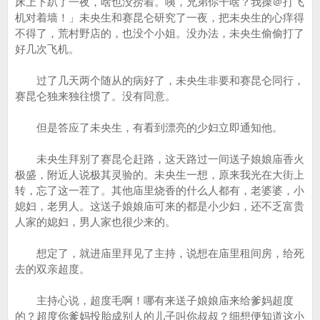
床上下趴了一夜，啥也没捞着。咦，兄弟你干啥？我操＠打飞
机对着墙！」未央生和赛昆仑研究了一夜，把未央生的心痒得
不得了，荒村野店的，也没个小姐。没办法，未央生偷偷打了
好几次飞机。
过了几天两个随从的病好了，未央生非要和赛昆仑同行，
赛昆仑独来独往惯了。没有同意。
但是答应了未央生，有看到漂亮的少妇立即通知他。
未央生拜别了赛昆仑赶路，这天路过一间送子娘娘庙香火
极盛，附近人说极其灵验的。未央生一想，原来我光在大街上
转，忘了这一茬了。其他庙里烧香的什么人都有，老婆婆，小
媳妇，老男人。这送子娘娘庙可来的都是小少妇，还不乏富贵
人家的媳妇，男人家也很少来的。
想定了，就进庙里拜见了主持，说想在庙里租间房，给死
去的双亲超度。
主持心说，超度毛啊！哪有来送子娘娘庙来给爹妈超度
的？超度你爹妈投胎成别人的儿子叫你叔叔？细想便知道这小