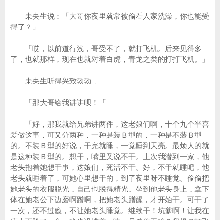
未央生说：「大哥你夜里就常被偷看人家洗澡，你也能受
得了？」
「哎，以前道行浅，哥受不了，就打飞机。后来见得多
了，也就那样，现在也就对着白虎，青龙之类的打打飞机。」
未央生听得兴致勃勃，
「那大哥给我讲讲呗！「
「好，那我就给兄弟讲两件，这老娘们啊，十个九个半喜
爱做这事，可又分两种，一种是装Ｂ型的，一种是不装Ｂ型
的。不装Ｂ型的好说，干完就睡，一觉睡到天亮。最烦人的就
是这种装Ｂ型的。想干，嘴里又说不干。上次我潜到一家，他
老头抱着她想干事，这娘们，死活不干。好，不干就睡吧，他
老头就睡着了，可她心里想干的，到了夜里呀不睡觉。偷偷把
她老头的衣服脱光，自己也脱得精光。坐到他老头身上，拿下
体在她老公下边磨啊蹭啊，把她老头蹭醒，才开始干。可干了
一次，还不过瘾，不让她老头睡觉。继续干！坑爹啊！让我在