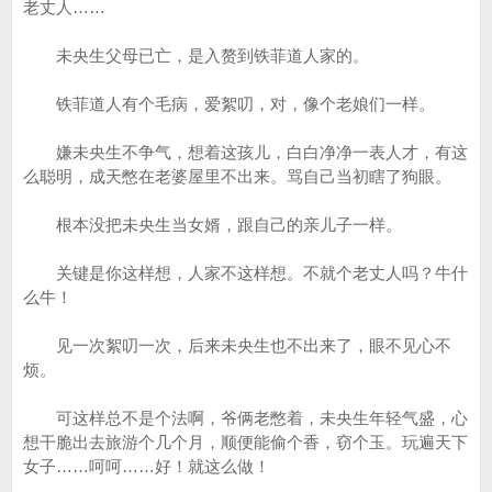
老丈人……
未央生父母已亡，是入赘到铁菲道人家的。
铁菲道人有个毛病，爱絮叨，对，像个老娘们一样。
嫌未央生不争气，想着这孩儿，白白净净一表人才，有这
么聪明，成天憋在老婆屋里不出来。骂自己当初瞎了狗眼。
根本没把未央生当女婿，跟自己的亲儿子一样。
关键是你这样想，人家不这样想。不就个老丈人吗？牛什
么牛！
见一次絮叨一次，后来未央生也不出来了，眼不见心不
烦。
可这样总不是个法啊，爷俩老憋着，未央生年轻气盛，心
想干脆出去旅游个几个月，顺便能偷个香，窃个玉。玩遍天下
女子……呵呵……好！就这么做！