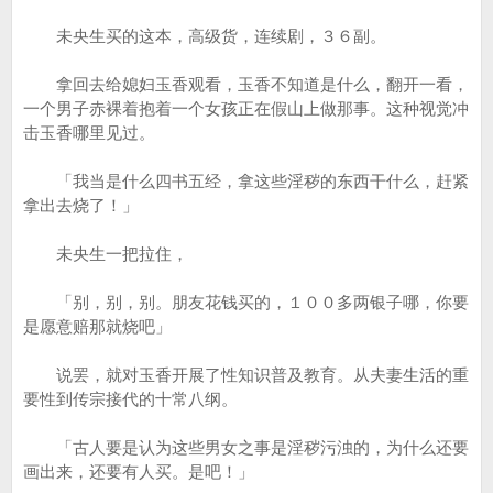
未央生买的这本，高级货，连续剧，３６副。
拿回去给媳妇玉香观看，玉香不知道是什么，翻开一看，
一个男子赤裸着抱着一个女孩正在假山上做那事。这种视觉冲
击玉香哪里见过。
「我当是什么四书五经，拿这些淫秽的东西干什么，赶紧
拿出去烧了！」
未央生一把拉住，
「别，别，别。朋友花钱买的，１００多两银子哪，你要
是愿意赔那就烧吧」
说罢，就对玉香开展了性知识普及教育。从夫妻生活的重
要性到传宗接代的十常八纲。
「古人要是认为这些男女之事是淫秽污浊的，为什么还要
画出来，还要有人买。是吧！」