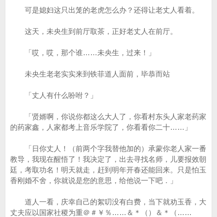
可是媳妇这只出笼的老虎怎么办？还得让老丈人看着。
这天，未央生到前厅取茶，正好老丈人在前厅。
「哎，哎，那个谁……未央生，过来！」
未央生老老实实来到铁菲道人面前，毕恭而站
「丈人有什么吩咐？」
「贤婿啊，你说你都这么大人了，你看村东头人家老药家
的药家鑫，人家都考上音乐学院了，你看看你二十……」
「日你丈人！（前两个字我替他加的）承蒙你老人家一番
教导，我现在醒悟了！我决定了，出去寻找名师，儿要报效朝
廷，考取功名！明天就走，赶到明年开春还能回来。只是怕玉
香刚婚不舍，你就说是您的意思，给他说一下吧．」
道人一看，庆幸自己的絮叨没有白费，当下就劝玉香，大
丈夫应以国家社稷为重＠＃￥％……＆＊（）＆＊（……