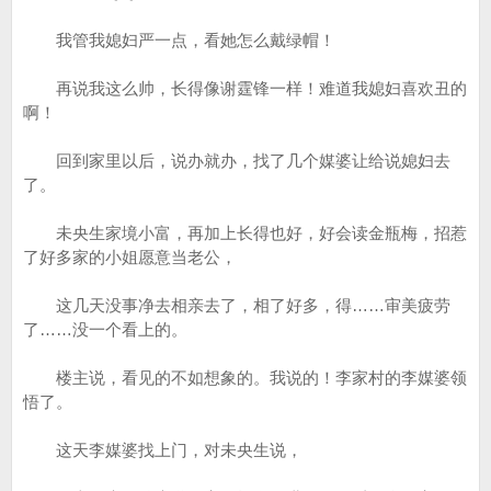
我管我媳妇严一点，看她怎么戴绿帽！
再说我这么帅，长得像谢霆锋一样！难道我媳妇喜欢丑的
啊！
回到家里以后，说办就办，找了几个媒婆让给说媳妇去
了。
未央生家境小富，再加上长得也好，好会读金瓶梅，招惹
了好多家的小姐愿意当老公，
这几天没事净去相亲去了，相了好多，得……审美疲劳
了……没一个看上的。
楼主说，看见的不如想象的。我说的！李家村的李媒婆领
悟了。
这天李媒婆找上门，对未央生说，