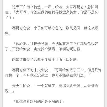
这天正在街上转悠，一看，哈哈，大哥赛昆仑！急忙叫
住，「大哥啊，你答应我的给我寻找漂亮美女，你是不是忘
了？」
赛昆仑心说，小子你可够心急的，刚刚见面，就这么猴
急。
「放心吧，拜把子兄弟，会把这事忘了？在就给你找好
了，正要给你说，走走找个酒店，咱俩边喝边聊。
想知道谁倒了八辈子血霉？且听下回分解。
赛昆仑坐下对未央生说，「哥哥给你找了三个，但是只许
你挑一个，４Ｐ我还没试过，你可不能赶在我前边。「
未央生忙说，「一个就够了，要那么多干吗……哥哥给
说．」
「那你是喜欢浪的还是不浪的？」