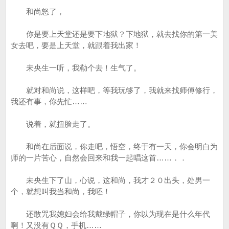
和尚怒了，
你是要上天堂还是要下地狱？下地狱，就去找你的第一美
女去吧，要是上天堂，就跟着我出家！
未央生一听，我勒个去！生气了。
就对和尚说，这样吧，等我玩够了，我就来找师傅修行，
我还有事，你先忙……
说着，就扭脸走了。
和尚在后面说，你走吧，悟空，终于有一天，你会明白为
师的一片苦心，自然会回来和我一起唱这首……．．
未央生下了山，心说，这和尚，我才２０出头，处男一
个，就想叫我当和尚，我呸！
还敢咒我媳妇会给我戴绿帽子，你以为现在是什么年代
啊！又没有ＱＱ，手机……