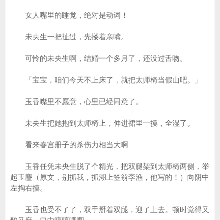
女人嘴里的睡觉，绝对是动词！
未央生一把扯过，先搂着亲嘴。
可怜的未央生啊，结婚一个多月了，还没过舌吻。
「宝宝，咱们今天不上床了，就把太师椅当假山吧。」
玉香嘴里不愿意，心里已经同意了。
未央生把她抱到太师椅上，伸进裙里一摸，全湿了。
看来春宫册子的杀伤力相当大啊
玉香任凭未央生脱了个精光，把双腿架到太师椅两侧，举
起玉麈（原文，别抓我，抓湖上笠翁李渔，他写的！）向阴中
左掏右摸。
玉香也受不了了，双手掰着双腿，迎了上去。顿时觉得又