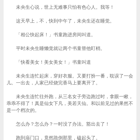
未央生心说，世上无难事只怕有色心人。我等！
这天早上，不，快到中午了，未央生还在睡觉。
「相公快起床！」书童跑进房间叫道。
平时未央生睡懒觉就让两个书童替他盯梢。
「快看美女！美女美女！」书童叫道
未央生连忙起床，穿好衣服。又要打扮一番，耽误了一会
儿。一出去，人家已经烧完香马上要离开了。
未央生连忙往外跑，从三名女子旁边跑过时，拿眼一瞅，
乖乖不得了！真是仙女下凡，美若天仙。和以前见过的果然不
是一个档次的。
怎么办？怎么办？一时没了办法。豁出去了！
跑到庙门口，竟然跪倒那里，磕起头了。