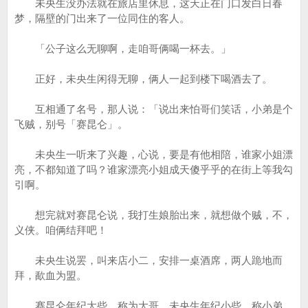
未央生没办法就在旅店里休息，这天正在门口发白日春
梦，隔壁的门出来了一位同住的客人。
「公子这么无聊啊，走咱哥俩喝一杯去。」
正好，未央生闲得无聊，俩人一起到楼下喝酒去了。
互相通了名号，那人说：「说出来怕哥们笑话，小弟是个
飞贼，别号「赛昆仑」。
未央生一听来了兴趣，心说，要是有他相陪，谁家小姐漂
亮，不都知道了吗？谁家漂亮小姐成天傻乎乎的在街上等我勾
引啊。
想完就对赛昆仑说，我打生娘胎出来，就想做个贼，不，
义侠。咱俩结拜吧！
未央生说罢，叫来店小二，安排一桌酒席，两人跪地而
拜，歃血为盟。
赛昆仑年纪大些，称为大哥，未央生年纪小些，称小弟。