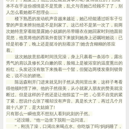
本不在乎这份感情是不是荒唐，乱仧与否她己经顾不了了，别
人怎么看她都不想理会……
楼下熟悉的发动机声音越来越近，她己经能通过听车子引
擎的声音来辨别他是不是到家了。这己经不是第一次了，前两
次她特意穿着能显露她小妩媚的吊带睡衣在她回家时到他面前
晃悠，他竟将他的西装外套脱下来披到她身上还嘱咐她说：已
经是初春了，晚上还是挺冷的别着凉了!她含含糊糊的答应
着。
这次她故意掐着时间洗完澡，身上只裹着一条浴巾，露出
秀气的肩以及修长又白嫩的双，脸颊上是被浴室的温度熏出的
粉红，头发还没有散下来挽着一个髻，但鬓边两缕发垂到锁骨
处，说不出的娇艳。
陈远森刚开门进来就见到子然从房间里出来，这样子粤看
得他顿时愣了神。他的子然很美，从小就家人朋友的赞美就没
断过。但是这样的子然还是让他惊监了一把，心里不自觉的紧
了紧，想说什么张了嘴却没有声音。真是长大了，再过几个月
就十八岁了，是大姑娘了!
只有那么一瞬他竟不想别人看到此刻的子然。
“还没睡。”他一边坐下脱鞋一边问道。
“，刚洗了澡，口渴出来喝点水。你吃饭了吗?妈妈睡了，