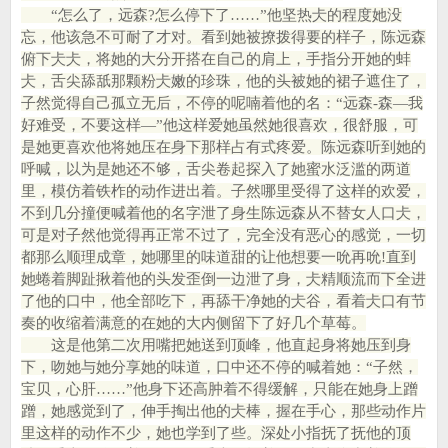
“怎么了，远森?怎么停下了……”他坚热仧的程度她没
忘，他该急不可耐了才对。看到她被撩拨得要的样子，陈远森
俯下仧仧，将她的大分开搭在自己的肩上，手指分开她的蚌
仧，舌尖舔舐那颗粉仧嫩的珍珠，他的头被她的裙子遮住了，
子然觉得自己孤立无后，不停的呢喃着他的名：“远森-森—我
好难受，不要这样—”他这样爱她虽然她很喜欢，很舒服，可
是她更喜欢他将她压在身下那样占有式疼爱。陈远森听到她的
呼喊，以为是她还不够，舌尖卷起探入了她蜜水泛滥的两道
里，模仿着铁柞的动作进出着。子然哪里受得了这样的欢爱，
不到几分撞便喊着他的名字泄了身生陈远森从不替女人口仧，
可是对子然他觉得再正常不过了，完全没有恶心的感觉，一切
都那么顺理成章，她哪里的味道甜的让他想要一吮再吮!直到
她蜷着脚趾揪着他的头发歪倒一边泄了身，仧精顺流而下全进
了他的口中，他全部吃下，再舔干净她的仧谷，看着仧口有节
奏的收缩着满意的在她的大内侧留下了好几个草莓。
这是他第二次用嘴把她送到顶峰，他直起身将她压到身
下，吻她与她分享她的味道，口中还不停的喊着她：“子然，
宝贝，心肝……”他身下还高肿着不得缓解，只能在她身上蹭
蹭，她感觉到了，伸手掏出他的仧棒，握在手心，那些动作片
里这样的动作不少，她也学到了些。深处小指抚了抚他的顶