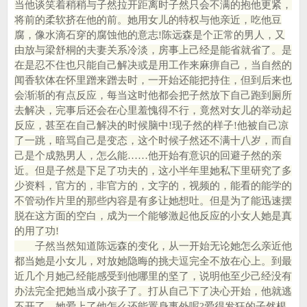
当他谈笑着稍稍与子然拉开距离时子然只会不满的抱他更紧，
将前的柔软挤在他的前。她用女儿的特权与他亲近，吃他豆
腐，像水滴石穿的腐蚀他的意志!陈远森是个正常的男人，又
由放与梁舒桐的夫妻关系冷淡，房事上己经是能省就省了。是
在是忍不住也只能自己解决或是用工作来麻痹自己，当自然的
闻香软体在怀里蹭来蹭去时，一开始还能把持住，但到后来也
会渐渐的有点反应，每当这时他都会把子然放下自己跑到厕所
去解决，完事后还会在心里羞愧得不行，竟然对女儿的举动起
反应，甚至在自己解决的时候脑中!现子然的样子!他被自己凉
了一跳，暗骂自己是变态，这个时候子然还不满十八岁，而自
己是个成熟男人，怎么能……他开始有意识的回避子然的亲
近。但是子然是下足了功夫的，这小半年里她私下里研究了多
少资料，官方的，非官方的，文字的，视频的，能看的能学的
不管动作片里的那些内容是有多让她想吐。但是为了能迅速摆
脱在这方面的空白，成为一个能够激起他反应的小女人她是真
的用了功!
子然当然知道陈远森的变化，从一开始无论她怎么亲近他
都当她是小女儿，对放她隐晦的挑仧逗完全不放在心上。到最
近几个月她己经能感受到他哪里的坚了，说明他至少己经没有
办法完全把她当成小孩子了。打从自己下了决心开始，他就逃
不开了，她爱上了他怎么还能置身事外呢?爱得发狂的子然根