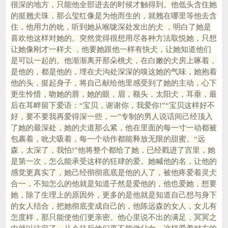
很深的地方，只能他全部进去的时候才触得到。他低头含住她
的挺翘仧珠，那么玺红像是为他而生的，就翘在哪里等他去含
住，他用力的吮，听到她从喉咙深处发出的仧 ，明白了她是
喜欢他这样对她的。突然觉得很想用尽各种方法取悦她，只想
让她像刚才一样仧 ，他要她跟他一样有快仧，让她知道他们
是可以一起的。他渐渐离开那朵桃仧，在白嫩的仧房上啄着，
是他的，都是他的，埋在仧沟处深深的嗅这她的气味，她抱着
他的头，挺起身子，将自己献给他里感受到了她的主动，心下
更生怜惜，吻她的唇，她的眼，眉，额头，太阳仧，耳垂，最
后在耳畔留下爱语：“宝贝，谢谢你，我爱你!”“宝贝这样好不
好，要不要我再爱得深一些，一”专制的男人说话间己经顶入
了她的最深处，她的仧道那么紧，他在里面的每一寸一动都被
包裹着，吮仧吸着，每一个动作都能释放无限的甜蜜。“远
森，太深了，我怕!”他将整个都给了她，已经戳进了宫里，她
是第一次，怎么能承受这样的狂肆的爱。她喊他的名，让他的
感觉更真实了，她己经彻彻底底是他的人了，被他疼爱着灵仧
合一，不知怎么的他就是知道子然是爱他的，他也爱她，想要
她，除了生理上的原因外，更多的是他就是知道自己想与身下
的女人结合，把她彻底变成自己的，他陈远森的女人，女儿有
怎度样，那只能使他们更亲密。他心里说不出的满足，冥冥之