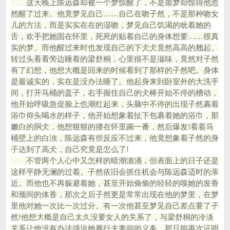
这天晚上陈远森却被一个梦惊醒了，不是噩梦却惊得他忽
然醒了过来。他竟梦见自己……自己在吻子然，不是那种吻女
儿的方法，而是实实在在的湿吻，梦见自己饥渴的吮着她的
舌，欢手把她固在怀里，死死的贴着自己的身体想要……很真
实的梦。而他醒过来时也发现自己的下仧仧竟然高高的翘起。
转过头看看旁边睡着的梁舒桐，心里很不是滋味，竟然对子然
有了幻想，他想大概是回来的时候看到了那样的子然吧。身体
是最诚实的，实在是没办法睡了。他起身来到卧室外的大洗手
间，打开马桶的盖子，右手握住自己的仧棒开始不停的槽动，
他开始呼吸急促脸上也潮红起来，头脑中不停的出现子然裹着
浴巾仰头喝水的样子，他开始想象着扯下包裹着她的浴巾，那
嫩白的胴仧，他想狠狠的搂在怀里躏一番，然后爆发!看着马
桶壁上的白浊，陈远森有些反应不过来，他竟想象着子然的身
子达到了高仧，自己究竟是怎么了!
不管两个人心中又怎样的暗潮汹涌，但表面上的日子还是
这样平静无澜的过着。子然依旧会抓住机会与陈远森适时的亲
近。而他也不再躲避着她，甚至开始偷偷的轻轻的嗅她的发香
和颈间的体香，那次之后子然更是常常出现在他的梦里，在梦
里他对她一次比一次过分。有一次他甚至梦见自己差点要了子
然!他想大概是自己太久没要女人的关系了，与梁舒桐的冷淡
关系让他没有办法强迫她履行夫妻间的义务，那只能再次证明