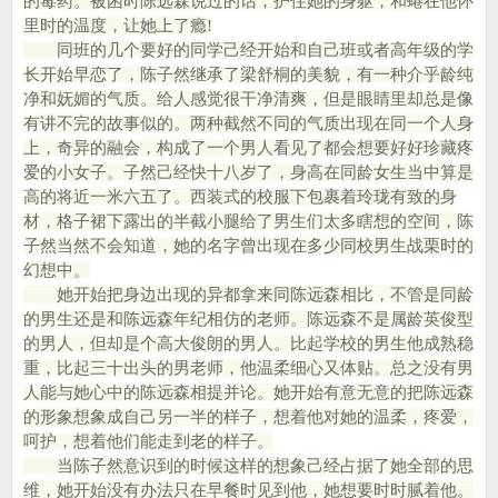
的毒药。被困时陈远森说过的话，护住她的身躯，和蜷在他怀
里时的温度，让她上了瘾!
同班的几个要好的同学己经开始和自己班或者高年级的学
长开始早恋了，陈子然继承了梁舒桐的美貌，有一种介乎龄纯
净和妩媚的气质。给人感觉很干净清爽，但是眼睛里却总是像
有讲不完的故事似的。两种截然不同的气质出现在同一个人身
上，奇异的融会，构成了一个男人看见了都会想要好好珍藏疼
爱的小女子。子然己经快十八岁了，身高在同龄女生当中算是
高的将近一米六五了。西装式的校服下包裹着玲珑有致的身
材，格子裙下露出的半截小腿给了男生们太多瞎想的空间，陈
子然当然不会知道，她的名字曾出现在多少同校男生战栗时的
幻想中。
她开始把身边出现的异都拿来同陈远森相比，不管是同龄
的男生还是和陈远森年纪相仿的老师。陈远森不是属龄英俊型
的男人，但却是个高大俊朗的男人。比起学校的男生他成熟稳
重，比起三十出头的男老师，他温柔细心又体贴。总之没有男
人能与她心中的陈远森相提并论。她开始有意无意的把陈远森
的形象想象成自己另一半的样子，想着他对她的温柔，疼爱，
呵护，想着他们能走到老的样子。
当陈子然意识到的时候这样的想象己经占据了她全部的思
维，她开始没有办法只在早餐时见到他，她想要时时腻着他。