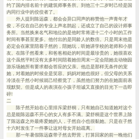
约了国内排名前十的建筑师事务所。到他三十二岁时己经是国
内同行业中的佼佼者了。
外人提到陈远森，都会会异口同声的称赞他一声青年才
俊，不仅在自己的专业上声名鹊起，还成立了自己的设计师事
务所。当然换来名气和地位的是他时常将进十二个小时的工作
时间有事甚至更多。他付出的是同龄人的数倍。只是周末他是
必定会在家里陪着子然的，陪她玩，听她讲学校的老师和小朋
友。在陈子然看来，和爸爸相处的时间是最珍贵的，她很喜欢
这个虽然平时没有太多时间陪着她但周末一定会陪她去动物园
游乐场她所有要求都会答应的父亲。他总是那样无条件的宠
她，对着她的时候全是笑容。妈妈对她也很好，但父母的关系
冷淡在子然小时候就己经察觉了，虽然他们努力的在她面前表
现默契。但是成人的表演在小孩子坦诚又直接的目光下一击即
碎!
二
陈子然开始在心里排斥梁舒桐，只有她自己知道她对这个
总是能陈远森不开心的女人有多不满。梁舒桐是这个世界上除
了陈远森之外最疼爱她的人，子然自小也很黏她。只是在子然
十六时发生了一件事让这对母女开始疏离。
那一年暑假陈远森带子然去野营，打算回家的前一晚他们