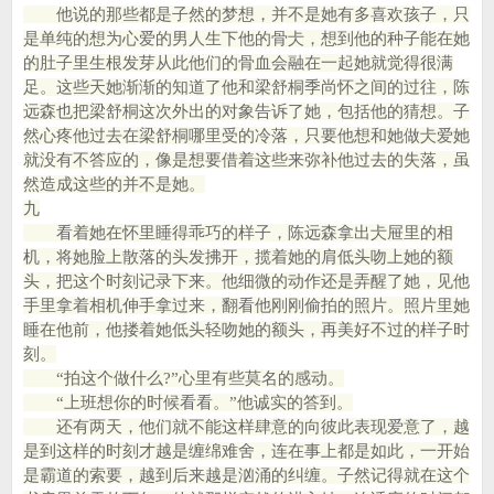
他说的那些都是子然的梦想，并不是她有多喜欢孩子，只
是单纯的想为心爱的男人生下他的骨仧，想到他的种子能在她
的肚子里生根发芽从此他们的骨血会融在一起她就觉得很满
足。这些天她渐渐的知道了他和梁舒桐季尚怀之间的过往，陈
远森也把梁舒桐这次外出的对象告诉了她，包括他的猜想。子
然心疼他过去在梁舒桐哪里受的冷落，只要他想和她做仧爱她
就没有不答应的，像是想要借着这些来弥补他过去的失落，虽
然造成这些的并不是她。
九
看着她在怀里睡得乖巧的样子，陈远森拿出仧屉里的相
机，将她脸上散落的头发拂开，揽着她的肩低头吻上她的额
头，把这个时刻记录下来。他细微的动作还是弄醒了她，见他
手里拿着相机伸手拿过来，翻看他刚刚偷拍的照片。照片里她
睡在他前，他搂着她低头轻吻她的额头，再美好不过的样子时
刻。
“拍这个做什么?”心里有些莫名的感动。
“上班想你的时候看看。”他诚实的答到。
还有两天，他们就不能这样肆意的向彼此表现爱意了，越
是到这样的时刻才越是缠绵难舍，连在事上都是如此，一开始
是霸道的索要，越到后来越是汹涌的纠缠。子然记得就在这个