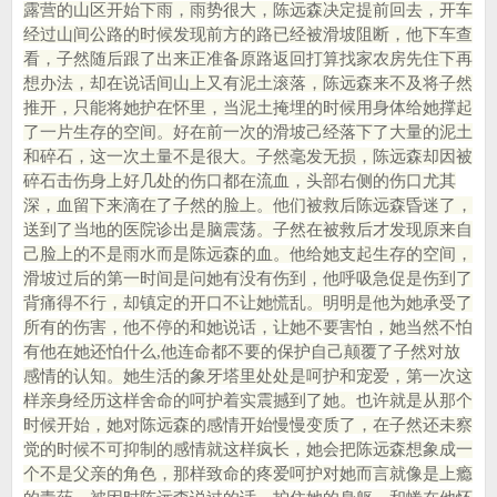
露营的山区开始下雨，雨势很大，陈远森决定提前回去，开车
经过山间公路的时候发现前方的路已经被滑坡阻断，他下车查
看，子然随后跟了出来正准备原路返回打算找家农房先住下再
想办法，却在说话间山上又有泥土滚落，陈远森来不及将子然
推开，只能将她护在怀里，当泥土掩埋的时候用身体给她撑起
了一片生存的空间。好在前一次的滑坡己经落下了大量的泥土
和碎石，这一次土量不是很大。子然毫发无损，陈远森却因被
碎石击伤身上好几处的伤口都在流血，头部右侧的伤口尤其
深，血留下来滴在了子然的脸上。他们被救后陈远森昏迷了，
送到了当地的医院诊出是脑震荡。子然在被救后才发现原来自
己脸上的不是雨水而是陈远森的血。他给她支起生存的空间，
滑坡过后的第一时间是问她有没有伤到，他呼吸急促是伤到了
背痛得不行，却镇定的开口不让她慌乱。明明是他为她承受了
所有的伤害，他不停的和她说话，让她不要害怕，她当然不怕
有他在她还怕什么,他连命都不要的保护自己颠覆了子然对放
感情的认知。她生活的象牙塔里处处是呵护和宠爱，第一次这
样亲身经历这样舍命的呵护着实震撼到了她。也许就是从那个
时候开始，她对陈远森的感情开始慢慢变质了，在子然还未察
觉的时候不可抑制的感情就这样疯长，她会把陈远森想象成一
个不是父亲的角色，那样致命的疼爱呵护对她而言就像是上瘾