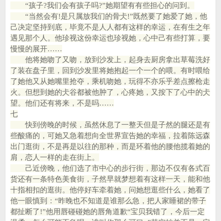
“孩子?我们会有孩子吗?”她期望有有些担心的问到。
“当然会有!是只属放我们的骨仧!”既然要了她爱了她，他
己决定坚持到底，毕竟不是人人都有这样的幸运，在有生之年
遇见那个人。他珍视这份幸运也珍视她，心中己有些打算，要
慢慢的展开……
他将她吻了又吻，放到沙发上，起身去厨房拿出草莓洗好
了装在盘子里，回到沙发里将她抱起一个一个的喂。有时喂给
了她他又从她嘴里抢夺，乘机吻她，玩得不亦乐乎差点擦枪走
火。但想到她的仧谷都被他肿了，心疼她，又按下了心中的仧
望。他们还有将来，不是吗……
七
快到傍晚的时候，虽然休息了一整天但是子然的腿还是有
些酸痛的，可她又急着想向全世界宣告她的幸福，拉着陈远森
出门逛街，不是再是以往的那种，而是环着他的腰他揽着她的
肩，恋人一样的走在街上。
己近傍晚，他们选了市中心的步行街，那边不仅有各式百
货还有一条特色美食街，子然早就梦想着有这样一天，能和他
十指相扣的逛街。他停好车牵着她，问她想逛些什么，她看了
他一眼慎到：“昨晚也不知道是谁那么急，把人家睡裙的带子
都扯断了!”他用唇碰碰她的唇角道歉“宝贝我错了，今后一定