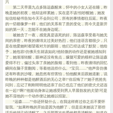
六
第二天早晨九点多陈远森醒来，怀中的小女人还在睡，昨
晚是她的初夜，他却这样累她，实在是不该!怕吵醒她，她发
短信给秘书告知今天不会到公司，所有的事情都往后延。昨夜
的一切都像梦一样，他们的关系有了质的变化，而今天是新开
始的第一天，怎能不在她身边呢。
被她含了一夜，感觉真是该死的好。陈远森享受着与她无
间的亲密，昨夜的缠绵太过美好热烈，他们连语言都很少，只
是在他爱她时都望着对方的眼睛，他们己经达成了默契，他给
予，她包容!仿佛天生就该如此!他轻微的动作还是被她感知到
了，她渐渐转醒，眼神还没有焦点，朦胧可爱的模样让陈远森
爱得不行，偏过头亲了亲她的脸颊，看到他，昨夜缠绵的回忆
瞬间在脑子里翻阅，等着他说些什么。“宝贝……”他声音仿佛
还有昨夜的沙哑。她忽然有些害怕，怕他醒来后跟她道歉，说
昨晚的种种都是他醉酒后的无心之举!“你后悔了?”她子然抢先
问到，忘记了刚刚明明他还亲了自己也忘了他们的密仧仧还连
在一起!“啊!”他挺动身体让她感受到男人早晨勃发的仧望!可是
她不湿他的一个动作便让她难以招架。
“远森……”“你还怀疑什么，在我这样疼过你之后不要怀
疑我。”如果昨晚的开始是因为他醉了，但是后来她说了那些
话后他就己经清醒了，之后那两次欢爱他都是清醒的，知道自