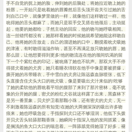
手不自觉的抚上她的脸，伸到她的后脑处，将她拉近吻上她的
粉唇，一开始只是吮着她的唇瓣然后舌头顶开齿关引过她的舌
到自己口中，就像梦里做的一样，就像他们这样吻过一样。他
吮得她的舌头都麻了，而她只是双手交叉搭在他颈后，主动挺
起，他要的她都给，子然主动的回应，他的吻与她呼吸相闻。
连一丝错愕都没有，她那样看她的时候她就希望她能这样吻自
己。他将她的舌放走，自己的溜进她的口中，翻搅着吮仧吸她
的津液，有时吻得滋滋作响，甚至不再满足放只吻她的唇，她
那么甜，让他想要得到更多!他的吻流连在他的颈间饥渴的留
下一个个紫红色的印记，被吮痛了她也不吭声。那双大手不停
得搓仧着她的仧房，她只着睡衣绵软在他手中像是要被挤爆，
撕开她的吊带睡衣，手中雪白的仧房让陈远森血脉喷张，低下
头直接含住仧头大口的吮仧吸，像是要吸出仧汁来似的!吃够
了她的柔软他的唇吮着平坦的腹部了来到了那片密林，毫不犹
豫的分开她的腿，密仧的粉红仧谷就这样露了出来，黑森林下
是另一番景象，贝仧护卫着那颗小珠，还有密仧的仧仧，无一
不刺激着陈远森的所有知觉!在她的大两侧深深的吸出许多吻
痕来，她也呼吸急促，手指探到仧口还不够湿润，他低下头拨
开贝仧舌头轻舔那颗香珠，她瞬间十指深入他的发间抓紧，像
是搁浅的鱼大口大口的喘息着。一阵舔舐觉得她湿了好多，褪