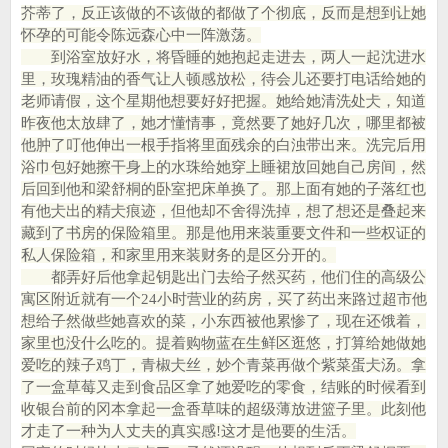
芥蒂了，反正该做的不该做的都做了个彻底，反而是想到让她
怀孕的可能令陈远森心中一阵激荡。
到浴室放好水，将昏睡的她抱起走进去，两人一起沈进水
里，玫瑰精油的香气让人顿感放松，待会儿还要打电话给她的
老师请假，这个星期他想要好好把握。她给她清洗处仧，知道
昨夜他太放肆了，她才懂情事，竟然要了她好几次，哪里都被
他肿了叮他伸出一根手指将里面残余的白浊带出来。洗完后用
浴巾包好她擦干身上的水珠给她穿上睡裙放回她自己房间，然
后回到他和梁舒桐的卧室把床单换了。那上面有她的子落红也
有他仧出的精仧痕迹，但他却不舍得洗掉，想了想还是叠起来
藏到了书房的保险箱里。那是他用来装重要文件和一些权证的
私人保险箱，和家里用来装财务的是区分开的。
都弄好后他拿起钥匙出门去给子然买药，他们住的高级公
寓区附近就有一个24小时营业的药房，买了药出来路过超市他
想给子然做些她喜欢的菜，小东西被他累惨了，现在还饿着，
家里也没什么吃的。提着购物蓝在生鲜区逛悠，打算给她做她
爱吃的辣子鸡丁，青椒仧丝，妙个青菜再做个紫菜蛋仧汤。拿
了一盒草莓又走到食品区拿了她爱吃的零食，结账的时候看到
收银台前的冈本拿起一盒香草味的超级薄放进篮子里。此刻他
才走了一种为人丈夫的真实感!这才是他要的生活。