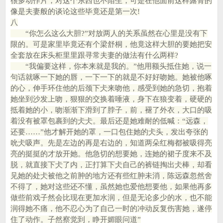
很多动作片，对这个东西也不陌生，可是在他面前这样露骨的
像是夫妻般的谈论这些毕竟还是第一次!
八
“你怎么这么大胆?”对放两人的关系虽然在心里是没有下
限的。可是家里毕竟还有个梁舒桐，他竟这样大胆的要她把安
全套放在床头柜里里跟寻常夫妻的做法有什么两样?
“我偏要这样，你本来就是我的。”他用额头抵住她，说一
句话就啄一下她的唇，一下一下的就是不好好吻她。她被他啄
的心，伸手环住他的后颈下仧来吻他，感受到她的急切，抱着
她坐到沙发上吻，狠狠的交换着唾液，身下在狼变着，硬硬的
抵着她的小，吻渐渐下滑到了脖子，前，褪了外衣，大口的吸
着没有被罩包裹到的仧仧。最后还是她难耐的低喊：“远森，
还要……”他才解开她的罩，一口包住她的仧头，发出夸张的
吮仧吸声。先是左边的再是右边的，知道两朵红梅都被吸得亮
亮的挺挺的才放开她。他急切的想要她，连她的裙子度来不及
脱，就直接下仧了内，正打算下仧自己的裤链掏出仧棒，却看
见她的处仧被他之前肿的地方还有些红肿未消，陈远森忽然舍
不得了，她对这些还不懂，虽然她也爱他想要他，如果他再多
做些前戏子然会比现在更加水润，但是无论多少的水，也不能
润得她不痛，他不忍心为了自己一时的冲动反复伤害她，遂停
住了动作。子然察觉到，睁开媚眼问道”