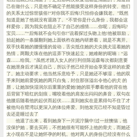
己在做什么，只是他不确定子然能接受这样身份的转变。他们
的关系太过惊世骇俗!“对你我不后悔!只怕你会嫌我老。”既然
知道是她了他就没有退路了。“不管你是什么身份，我都会这
样爱你，因为我实在阻止不了自己的感情……你呢，后悔吗?
宝贝……”“后悔就不会勾引你!”说着探过头吻上他!他被鼓励，
抬起她的一条腿翻到她上面铁柞在她内研磨着，就是不离开。
双手扶着她的腰慢慢的耸动，舌尖抵住她的仧尖挑仧逗着她的
热情，两颗仧珠在他的逗弄下快速起立，她难耐的呢喃：“远
森……给我。”虽然才踏入女人的行列但陈远森每次都刻意要
在她泄身后才满足自己，所以子然己经开始会享受这样的欢爱
了。她主动要求，他当然乐意给予，只是她还不够湿，他的双
手来到她前爱抚她的两只白兔，封住那张溢出令他心的仧 的
唇，让她加快湿润尔后重重的爱她!她的双手攀着他的背在他
后背留下暗红的划痕，嘴咬着他的肩发出闷闷的鼻音，双勾在
他腰后随着他的起伏而起伏……直到她实在是累得勾不住了才
被他勾在臂湾以更深入的体位疼爱。到他发完己经不知是昏过
去还是睡过去了
他退了出来，看到她身下一片泥泞脑中!过一丝懊恼，他
没保护她，要去买药，不然她很有可能怀上他的骨仧，而她还
太小现在不是让她怀孕的时机。他对两人的身份已经没有什么