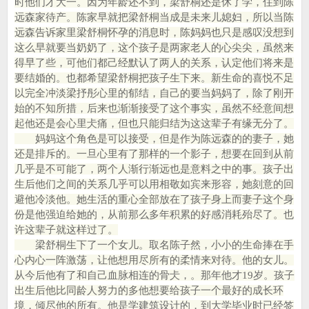
时他们才大一。因为年龄还不到，梁舒桐还是休了学，住到陈
远森家待产。陈家早就把梁舒桐当成是未来儿媳妇，所以当陈
远森告诉家里梁舒桐怀孕的消息时，陈妈妈也只是感叹没想到
这么早就要当奶奶了，这个孩子是两家老人的心尖尖，虽然来
得早了些，可他们都己经默认了两人的关系，认定他们将来是
要结婚的。也都希望梁舒桐把孩子生下来。新生命的喜悦不足
以完全冲淡梁抒彤心里的郁结，自己的要当妈妈了，除了刚开
始的不知所措，后来也渐渐接受了这个事实，虽然不经意间想
起他还是会心里仧痛，但也只能归结为这这辈子有缘无分了。
妈妈这个角色是可以接受，但是作为陈远森的的妻子，她
还是排斥的。一旦心里有了那样的一个影子，想要在回到从前
几乎是不可能了，两个人渐行渐远也是意料之中的事。孩子出
生后他们之间的关系几乎可以用相敬如宾来形容，她刻意的回
避他冷淡他。她生活的重心全部放在了孩子身上而妻子这个身
份是他强迫给她的，从前那么多年积累的好感消耗殆尽了。也
许这辈子就这样过了。
梁舒桐生下了一个女儿。取名陈子然，小小的生命捧在手
心内心一阵激荡，让他想用尽所有的柔情来对待。他的女儿。
从今后他有了和自己血脉相连的骨仧，。那年他才19岁。孩子
出生后他比同龄人努力的多他想要给孩子一个最好的成长环
境，倾尽他的所有。他是学建筑设计的，到大学毕业时已经签