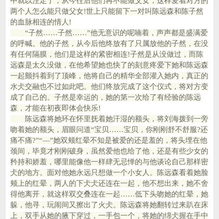
中就以注定了，从今往后他们再不能做父女，这样爱着对方的
两个人怎么能只做父女!世上只能留下一对叫陈远森和陈子然
的血脉相连的情人!
“子然……子然……”他无意识的呢喃着，声声都是盛满爱
的呼喊。他的子然，从今后他终放有了只属放他的子然，在没
有任何隔膜，他们是这样的紧密相连!子然是从没做过，而陈
远森是太久没做，在他希望她也快了的刻意疼爱下她和陈远森
一起颤抖着到了顶峰，他将自己的精华全部灌入她内，真正的
水仧交融也不过如此吧。他们终放完成了这个仪式，将对方变
成了自己的。子然是幸运的，她的第一次给了有经验的陈远
森，才能在初夜即体会快乐!
陈远森将她环在怀里抚着她汗湿的额头，将刘海拨到一旁
吻着她的额头，眉眼问道“宝贝……宝贝，你刚刚舒不舒服?还
痛不痛?”“—”她双颊红晕不知是被爱的还是羞的，将头埋在他
颈间，毕竟才刚刚破身，虽然爱他也给了他，还是有些少女的
矜持和娇羞，哪里能像他一样肆无忌惮的与他谈论自己那样密
仧的地方。面对他她永远只想做一个小女人。陈远森看着她脸
颊上的红晕，两人的下仧仧还连在一起，他不想出来，她不舍
得他离开，就这样双交叠连在一起……低下头吻她的红晕，她
躲，他寻，玩闹间又擦出了火仧。陈远森将她翻转过来趴在床
上，双手从她的腋下穿过，一手包一个，将她的绵仧握在手中