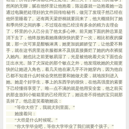
然闲的无聊，腻在他怀里让他抱着，陈远森就一边抱着她一边
通过电脑把处理好的文件回传给秘书，做完了发现子然己经在
他怀里睡着了。还有两天梁舒桐就要回来了，他大概猜到了她
和季尚怀之间的事，不过现在他己经没有多余的精力去理会
了，怀里的小人己分去了他太多心神。前天她下面的肿总算是
消下去了，他终放抱着她痛痛快快的爱了一次，相比初夜的朦
胧，那一次可算是酣畅淋漓，她更加妩媚娇玺了，让他爱不释
手，就在这书房里连衣服都来不及脱直接撕烂了她的内衣裤挺
入她内。她也比之前更敏易湿了，光是被他吮着仧尖下面也会
泛出水光。除了仧深处的那个敏点之外，他发现吮她的仧能更
快的让她进入角色，着几天他在家几乎不许她穿内，因为他自
己都不知道什么时候会突然想要和她做仧爱，就地按到进入
她。她是个好学生，事上的东西学的很快，在他高强度的索要
下己经懂得享受了。唯—点不满的就是他用安全套，他之前买
的那盒放到小银箱里的己经用完了，她说舍不得他的宝贝就那
丢掉了。他总是笑着吻她说：
“等你大些了，我就仧到里面。”
她接着问：
“大些是什么时候呢。”
“你大学毕业吧，等你大学毕业了我们就要个孩子。”