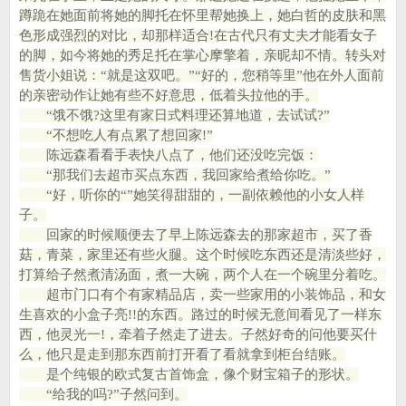
蹲跪在她面前将她的脚托在怀里帮她换上，她白哲的皮肤和黑
色形成强烈的对比，却那样适合!在古代只有丈夫才能看女子
的脚，如今将她的秀足托在掌心摩擎着，亲昵却不情。转头对
售货小姐说：“就是这双吧。”“好的，您稍等里”他在外人面前
的亲密动作让她有些不好意思，低着头拉他的手。
“饿不饿?这里有家日式料理还算地道，去试试?”
“不想吃人有点累了想回家!”
陈远森看看手表快八点了，他们还没吃完饭：
“那我们去超市买点东西，我回家给煮给你吃。”
“好，听你的“”她笑得甜甜的，一副依赖他的小女人样
子。
回家的时候顺便去了早上陈远森去的那家超市，买了香
菇，青菜，家里还有些火腿。这个时候吃东西还是清淡些好，
打算给子然煮清汤面，煮一大碗，两个人在一个碗里分着吃。
超市门口有个有家精品店，卖一些家用的小装饰品，和女
生喜欢的小盒子亮!!的东西。路过的时候无意间看见了一样东
西，他灵光一!，牵着子然走了进去。子然好奇的问他要买什
么，他只是走到那东西前打开看了看就拿到柜台结账。
是个纯银的欧式复古首饰盒，像个财宝箱子的形状。
“给我的吗?”子然问到。