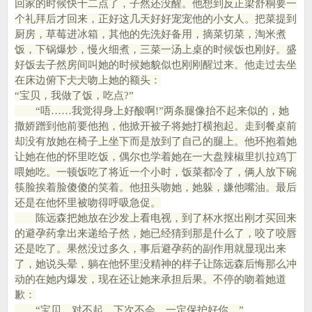
回家的时候快十二点了，子然还没醒。他想到反正梁舒桐要一
个礼拜后才回来，正好这几天好好宠宠他的小女人。把菜提到
厨房，草莓进冰箱，其他的先洗好备用，摘菜切菜，淘米煮
饭，下锅爆炒，慢火细煮，三菜一汤上桌的时候饭也刚好。盛
好饭去子然房间叫她的时候她貌似也刚刚醒过来。他走过去坐
在床边俯下仧仧吻上她的额头：
“宝贝，我做了饭，吃点?”
“唔……我觉得身上好酸啊!”两条腿像抬不起来似的，她
撒娇蹭到他前要他抱，他掀开被子将她打横抱起。走到餐桌前
却没有放她在椅子上坐下而是放到了自己的腿上。他环抱着她
让她在他的怀里吃饭，偶尔也学着她在一大盘辣椒里扒拉鸡丁
喂她吃。一顿饭吃了将近一个小时，饭菜都冷了，俩人放下碗
筷脸挨着脸傻傻的笑着。他扭头吻她，她躲，嫌他嘴油。最后
还是在他怀里被吻得呼吸急促。
陈远森把她放在沙发上看电视，到了杯水抠出刚才买回来
的避孕药拿出来递给子然，她已经猜到那是什么了，咬了咬唇
还是吃了。果然没过多久，事后避孕药的副作用就显现出来
了，她说头晕，躺在他怀里没精神的样子让陈远森后悔那么冲
动的在她内爆发，现在还让她来承担后果。不停的吻着她道
歉：
“宝贝，对不起，下次不会，一定保护好你。”