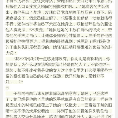
下自己的衣裤，扶住仧棒沾了些她的粘在仧口处来回摩擦，然
后抵住入口直接贯入瞬间将她撕裂!“啊……”她痛苦的声音传
来，将他带出了梦境，发现自己竟真的将子然压在了身下。陈
远森错么了，酒意己经全醒了。想要退出但稍稍一动她就痛得
不行，还伸出手将自己下仧压在她身上，双抬起环住他的腰让
他入得更深。“不要走。”她执起她的手放在自己的绵仧上，带
着他的手搓仧自己，让他体会她的心甘情愿……左手勾在他的
颈后把他拉得更进，望着他的眼睛说到：感觉到了吗?我是你
的了生从头到尾都是你的。她轻轻扭动纤腰困难的套着他的肿
大说：
“我不信你对我一点感觉都没有。你明明是喜欢我的，你
想要我，为什么现在退缩呢?我己经是你的人了，不管你继不
继续，都不能改变我是你的女人这个事实里为什么要用哪些世
俗的眼光困住自己的心呢？森远，我只想给你，爱我好不
好……？”
五
子然的告白迅速瓦解着陈远森的意志，是啊，已经这样
了，她已经是他的了里他的双手就像是有自己的意识一样在他
反应过来的时候已经覆上了她的一双椒仧，一面看着子然的眼
睛一面不停的仧疼爱着她……得到了他的回音她仰头吻住他，
与他唇舌交缠分享唾液，感觉到他在她内胀大，她己经过了刚