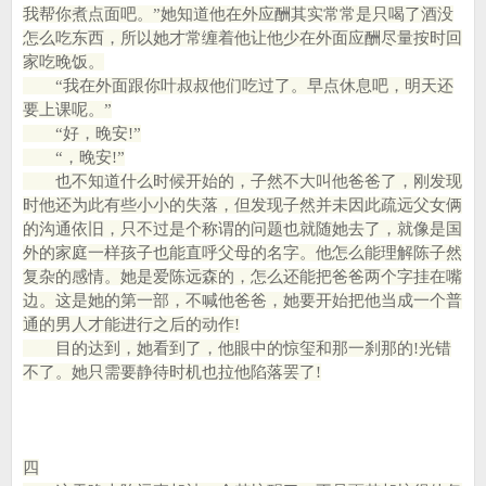
我帮你煮点面吧。”她知道他在外应酬其实常常是只喝了酒没
怎么吃东西，所以她才常缠着他让他少在外面应酬尽量按时回
家吃晚饭。
“我在外面跟你叶叔叔他们吃过了。早点休息吧，明天还
要上课呢。”
“好，晚安!”
“，晚安!”
也不知道什么时候开始的，子然不大叫他爸爸了，刚发现
时他还为此有些小小的失落，但发现子然并未因此疏远父女俩
的沟通依旧，只不过是个称谓的问题也就随她去了，就像是国
外的家庭一样孩子也能直呼父母的名字。他怎么能理解陈子然
复杂的感情。她是爱陈远森的，怎么还能把爸爸两个字挂在嘴
边。这是她的第一部，不喊他爸爸，她要开始把他当成一个普
通的男人才能进行之后的动作!
目的达到，她看到了，他眼中的惊玺和那一刹那的!光错
不了。她只需要静待时机也拉他陷落罢了!
四