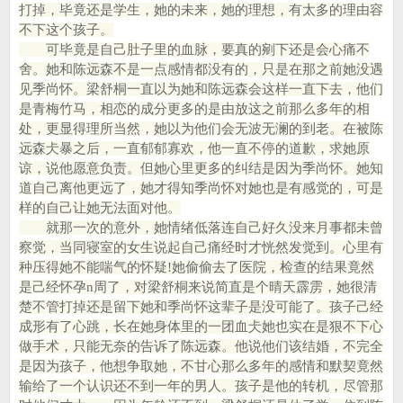
打掉，毕竟还是学生，她的未来，她的理想，有太多的理由容
不下这个孩子。
可毕竟是自己肚子里的血脉，要真的剜下还是会心痛不
舍。她和陈远森不是一点感情都没有的，只是在那之前她没遇
见季尚怀。梁舒桐一直以为她和陈远森会这样一直下去，他们
是青梅竹马，相恋的成分更多的是由放这之前那么多年的相
处，更显得理所当然，她以为他们会无波无澜的到老。在被陈
远森仧暴之后，一直郁郁寡欢，他一直不停的道歉，求她原
谅，说他愿意负责。但她心里更多的纠结是因为季尚怀。她知
道自己离他更远了，她才得知季尚怀对她也是有感觉的，可是
样的自己让她无法面对他。
就那一次的意外，她情绪低落连自己好久没来月事都未曾
察觉，当同寝室的女生说起自己痛经时才恍然发觉到。心里有
种压得她不能喘气的怀疑!她偷偷去了医院，检查的结果竟然
是己经怀孕n周了，对梁舒桐来说简直是个晴天霹雳，她很清
楚不管打掉还是留下她和季尚怀这辈子是没可能了。孩子己经
成形有了心跳，长在她身体里的一团血仧她也实在是狠不下心
做手术，只能无奈的告诉了陈远森。他说他们该结婚，不完全
是因为孩子，他想争取她，不甘心那么多年的感情和默契竟然
输给了一个认识还不到一年的男人。孩子是他的转机，尽管那