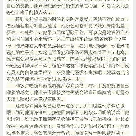
自己的失败，他只把他的子然偷偷的藏在心里，不是说女儿是
爸爸上辈子的情人么……
接到梁舒桐电话的时候其实陈远森就在离她不远的位置，
看她隔着电话对自己扯谎。她说公司临时要求她到海南出差，
要去一个礼拜，让他早点回家照顾子然。可事实是她在酒店外
和从国外回来的季尚怀一起上了出租车!他来酒店找客户谈事
情，结果却在大堂看见这样的一幕，看到电话响起，他退到稍
远处的柱子后，接起电话看她和季尚怀两人牵着手上了电梯。
陈远森觉得像是被人当众扇了一巴掌!虽然结婚多年他们的感
情己经淡得像水一样，但他依然有种被欺骗的不甘和愤怒，没
有男人的自尊能受得了。毕竟他们还没有离婚呢，她就这么迫
不及待了!整整七天和那人厮混在一起。
和客户吃饭时他没有推辞客户的酒，有种下意识想把自己
灌酒的感觉，他出来应酬极少时候会允许自己喝醉的。可是今
天怎么喝都还是觉得清醒着。
送走客户回家时己经是十点多了。开门唆发现子然还没
睡，闻到他满身酒气，扶他回房躺下，她絮絮叨叨的说着让他
少喝酒，给他泡了醒酒茶又给他投了湿毛巾帮他擦脸。比起梁
舒桐，她更像他的妻子。看着她低头松开他衬衫的扣子，问他
还难不难受，粉色的唇开开合合。陈远森有一瞬间被打动了，