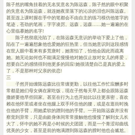
陈子然的嘴角挂着的无名笑意名为陈远森，陈子然的眼中积聚
的失意名为陈远森，就连她夜里落下的沁凉的泪也叫陈远森。
甚至连上课时握在手中的笔都会不由自主的练习模仿他签字的
笔迹，苍劲的笔画，字字凌厉。远森，远森……她一遍遍的在
心里临摹她的名字!
陈子然彻底沦陷了，在陈远森无意识的举动下爱上了他，
陷在了一遍遍想象他也爱她的狂热里，但当她意识到这段感情
在世人眼中看来有多荒唐时，她害怕了，怕他会因此而疏离
她。她无论如何也不能满足慢慢他对她仅止放对女儿的疼爱，
想要自己的感情得到他更多的回应!她很清楚自己是真的爱上
了，不是那种对父亲的依恋!
三
子然开始缠陈远森比往常缠更勤，以往他工作忙应酬多时
常都是她们母女俩在家吃饭，现在子然每天早上都会跟陈远森
撒娇要他早些回家。甚至在行为上也开始比以往更亲密，喜欢
赖在他怀里或者坐在他腿上双手环住他的腰，或是在逛街时挽
住他的手臂，用她柔软的蹭到他的手臂。一开始陈远森并没有
察觉到异常，只是由龄身体间常常接触他也慢慢了解到女儿长
大了，怀中的她不再是小时候的仧团团，而是一个青涩却曲线
优美的少女，甚至是前的饱满蹭到陈远森的膛时他也会尴尬。