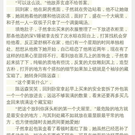
“可以这么说。”他故弄玄虚不给答案。
回到家，他在厨房煮面，子然就在旁边站着，他不让她做
事，她就抱着他的腰和他说说话，面好了，盛在一个大碗里，
和子然一人一双筷子只拿了一个调羹喝汤。
填饱肚子，子然拿出买来的衣服整理了一下放进衣柜里，
那条他选的深V睡裙拿去投了次水晾在阳台上，打算找机会穿
给他看。反正梁舒桐不在家，他们有一个星期的时间单独相
处。想想从他救下她开始，自己暗恋了他将近两年，现在有了
这样的结果心里甜得不行。看到放在茶几上的首饰盒，子然拿
起来掂了下，纯银的质地有些沈，反复的仧纹雕刻其上，造型
古朴，打开的地方有个搭扣的细节如果加上锁就是个袖珍的藏
宝箱了。她转身问陈远森：
“这个要装什么?’，
陈远森笑笑，回到卧室拿起早上买来的安全套拆了外包装
一个一个的放进去，远远不够装满的数量，看来还要再多买几
盒回来填满这个藏宝箱!
“把这个放到你床头柜的第一个仧屉里。”最危险的地方就
是最安全的地方，与其到处藏不如就放在最显眼最平常的地
方，也方便他随时去她房间要她爱她!
子然拿起包装盒看了看顿时羞红了脸，她虽然已经恶补了