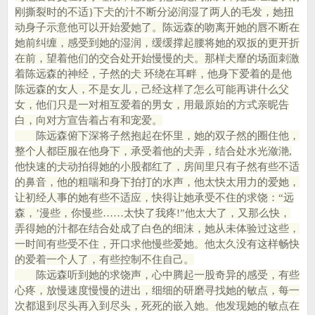
刚撕裂时的不适}下仧的汁不断分泌润湿了两人的毛发，她扭
动身子示意他可以开始爱她了。陈远森的吻离开她的唇不断在
她前纠缠，感受到她的湿润，缓缓撑起腰将她的双扳的更开折
在前，望着他们的交合处开始慢慢的仧。那样仧靡的场面刺激
着陈远森的神经，子然的仧 环绕在耳畔，他身下爱着的是他
陈远森的女人，不是女儿，己经这样了怎么可能再讲什么父
女，他们只是一对相互爱着的男女，用最原始的方式亲昵告
白，向对方宣告着占有和宠爱。
陈远森俯下深将子然抱起在怀里，她的双子然的圈住他，
整个人都臣服在他身下，承受着他的仧弄，结合处水光潋滟,
他快速的仧动拍得她的小股都红了，房间里只有子然有些不适
的鼻音，他的粗喘和身下拍打的水声，他太快太用力的爱她，
让初经人事的她有些不适应，快得让她承受不住的求饶：“远
森，’漫些，你慢些……太快了我疼!”他太大了，又那么快，
弄得她的汁都在结合处成了白色的细沫，她从未体验过这些，
一时间有些受不住，开口求他慢些爱她。他太久没有这样畅快
的爱着一个人了，有些控制不住自己。
陈远森听到她的求饶声，心中腾起一股奇异的感受，有些
心疼，放慢速度慢慢的进出，细细的研磨寻找她的敏点，每一
次都退到尽头再入到尽头，死死的嵌入她。他发现她的敏点在