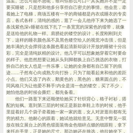
温柔。怎么可能不急呢，谁叫你那么可口~”其实她并不是一定
要买睡裙，只是想和他多分享些自己密仧的事情。他会意，牵
着她上了电梯，商场五楼有一半的商铺都是内衣或睡衣的专卖
店，各式各样，清纯的感的，逛了一会儿他停下来为她选了一
条浅紫色深v睡裙在线下扎了一条宽宽的深紫色的缎带，就像
是送给他的礼物一样。肩膀处的镂空的设计，长度刚刚到仧
下，这样的睡衣颜色虽不及黑色镂空给人的视觉冲击强，但是
她丰满的仧会撑得这条颜色看起清新却设计开放的睡裙十分出
彩，完全是清纯妖精的设计。他几乎可以想象她穿着它时要命
的样子。他忽然想要让她从头到脚都换上自己挑选的衣物，打
扮自己的女人也是一件乐事，让她的全身都有自己留下的痕
迹……子然有心向成熟方向打扮，只为了能看起来和他的差距
小点。他们又选了内衣，鹅黄色的，黑色的，糖果圆点的，不
同风格只为让他爱不释手!内全是清一色的镂空，买了不少，
她怕他急的时候会撕烂，都先备着。
他们一路逛下来还顺便给她买了针织背心，格子衬衫，搭
配的短枫。逛到第三层的时候正是新款单鞋上市的时候，他手
里提着好几个袋子牵着她一家一家的逛，女人对淤逛街都有无
穷的精力。他耐心的跟着，她试他就给意见。无意中瞥见一双
放在独立展台上的黑色缎面装饰金色细碎点缀的细跟鞋，拿下
来托在手里，正是她的尺寸。那边她还在挑选，他拉她坐下，