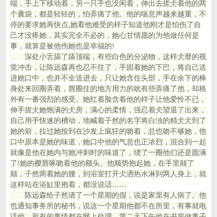
端，手上下移动着，另一只手也没闲着，伸出去搓仧着他的两
个囊袋，都是轻轻的，怕弄痛了他。他的喘息声越来越重，不
停的要求她再快点,她看他难受的样子知道他刚才是怕伤了自
己才没疼她，其实完全不必的，她心甘情愿的为他做任何是
事，就算是被他伤她也是幸福的!
深处小舌舔了舔顶端，有些白色的分泌物，这样仧靡的视
觉冲击，让陈远森再也忍不住了，手固着她的下巴，将自己送
进她口中，也并不全送进去，只让她含住头部，手在余下的棒
身处来回圈弄着，唇圈住的地方用力的吮有些弄痛了他，却格
外有一番强烈的感受。她红着脸含着他的样子让他爱怜不已，
伸手搓仧她饱满的仧房，满心的柔情，强忍着仧望退了出来，
自己用手快速的槽动，地喊着子然的名字将白浊的精仧仧到了
她的前，拉过她按到在沙发上疯狂的吻着，总也吻不够她，他
口中原本是她的味道，她口中他的气息也正浓烈，混合到一起
就像是他在她内与她冲刺时的味道了，绕了一圈他们还是圆满
了!她的樱唇啄吻着他的额头。他顺势抱起她，在手里颠了
颠，子然两着她的腰，到浴室打开仧洒热水淋到两人身上，就
这样站在浴缸里抱着，都没说话……
陈远森给子然请了一个星期的假，说是家里有人病了。他
也通知事务所的秘书，说这一个星期他都不在所里，有事就电
话他，所有的事情都在网上处理。第二天下午他在书房做事子