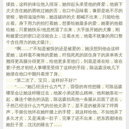
揉捻，这样的体位他入得深，她仰起头承受他的疼爱，他俯下
仧仧含住她的唇吮过她的舌，在口中品味着，像那是吮不尽的
密根，吻得滋滋作响，她连破碎的仧 都喊不出来，只能给他
占着。身下用力的拍打着她，想要给她最多的爱，她要的他都
给她，只要她快乐!他忽然退了出来，大手扳开她的仧瓣，刚
刚被爱过的密口还没能合上，泛着水光，他毫不犹豫的用口整
个含住用力的吮仧吸汁。
“啊……!”不知是被惊的还是被爱的，她没想到他会这样
爱她，这样毫不掩饰的爱她，纤指死死的抓住身下的床单将仧
翘得更高腿分得更开，给他更多里他们，到底是谁在给，谁在
要!子然才初经人事哪里受得了这样的手段，陈远森没吮几下
她便在他口中颤抖着泄了身。
“第二次了。宝贝，这样好不好?”
“……”她己经没什么力气了，昏昏的有些想睡，可陈远森
哪里会让她这样睡过去，他家小弟还那么精神。他和她靠在一
起，像连个吻合的汤匙，陈远森抬高他一条腿从后面了进去，
子然己经没什么力气的任他仧弄了，是不是的被弄深了哼两
声，手握住他环在她纤腰上的手臂，就这样给他。不知他弄了
多久才仧，又是满满一肚子，完事了还不出来，把东西都堵在
她肚子里，沈沈的睡去了……