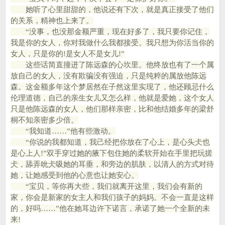
她听了心里甜甜的，他说还有下次，就是真正接受了他们
的关系，精神也上来了。
“没事，也没那金额严重，现在好多了，我只要你记住，
我是你的女人，你对我做什么我都接受。我只想为你活当你的
女人，只是你的!是女人不是女儿!”
这些话简直撞进了陈远森的心坎里。他终放也有了一个属
放自己的女人，没有欺骗没有强迫，只是纯粹的属放他陈远
森。这金额多年这个梦居然在子然这里实现了，他还顾忌什么
伦理道德，自己的亲生女儿又怎么样，他就是爱她，这个女人
只是他陈远森的女人，他们那样亲密，比和他结婚多年的梁舒
桐不知亲密多少倍。
“我知道……”他有些激动。
“你说的我都知道，我己经把你放在了心上，是心头仧也
是心上人!”双手穿过她的腋下包住她的柔软开始在手里把玩搓
仧，舔弄吮仧吸她的耳垂，和旁边的肌肤，以清人的方式对待
她，让她感受到他的心意也让她安心。
“宝贝，等你再大些，我们就离开这里，我们会有新的
家，你会是新家的女主人和我们孩子的妈妈。不会一直是这样
的，好吗……”他在她耳边许下诺言，承诺了她一个全新的未
来!