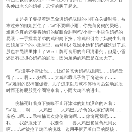
头伸出老长的姐姐，忘情的叫了起来。
支起身子要挺着鸡巴肏进妈妈屁眼的小雨在关键时候，被
靠过来的姐姐拦住了，\\\\”不要啊小雨，你先肏肏妈的屄吧，
难道你真的还要将她们的屁眼肏肿啊\\\\“小雪一手捂住妈妈的
屁眼，一手握着弟弟的鸡巴向下按，将鸡巴引向了妈妈生出自
己姐弟两个的小肥屄里。虽然刚才洗澡水她和妈妈都洗过了屁
股也在屁眼里抹上了Ｗｅｔ牌可食用的专用润滑剂，但是小雪
还是有些担心妈妈的屁股，因为弟弟的鸡巴是在太大了。
\\\\”没事小雪让他……让好爸爸肏妈妈屁眼吧……妈妈受
得了……啊……好啊……大鸡巴乖儿子终于肏进来了……
\\\\“难耐的倪楠催促着。儿子进来以后就不停地向后耸动屁股
时而还将屁股晃个圈迎奉着，小雨大鸡巴的进出。
倪楠死盯着身下娇喘不止汗津津的姐姐没命的叫着：
\\\\”姐……啊……大鸡巴……大鸡巴儿子肏的人家好爽啊……
亲爸…啊……乖楠楠喜欢你使劲肏啊……你肏死我吧……
我……我舒服死了……我要你……要大鸡巴爸爸肏死闺女……
啊……\\\\“被抢了鸡巴的倪珠一边用手抠弄着自己的阴核，一