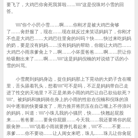
要飞了，大鸡巴你肏死我算啦……\\\\“这是倪珠对小雪的回
答。
\\\\”你个小屄小雪……啊……你刚才是被大鸡巴肏够
了……肏舒服了，现在……现在就反过来笑话妈妈了，你刚才
不也是大鸡巴……大鸡巴往里肏的叫吗？快……快过来吃妈妈
的奶，要是没有妈妈……没有妈妈的帮助，你能让大鸡巴……
大鸡巴小雨亲爹肏上？…啊……小坏蛋爸爸……啊……屄让你
给吸翻出来了……啊……\\\\“这是妈妈倪楠的对说错了话的小
雪的叫骂。
小雪爬到妈妈身边，捉住妈妈那上下晃动的大奶子含在嘴
里，舌头舔着乳头，想着\\\\”可不是吗，不正是妈妈带自己走
进了性交的天地里？不正是弟弟小雨的鸡巴让自己欲仙欲死？
\\\\“。被妈妈和姨妈骑在身上的小雨的性欲在倪楠和倪珠的浪
叫中逐渐的快要爆发了，用力推开将屄压在自己嘴上不停浪叫
的妈妈，叫道：\\\\”小珠儿我的小骚屄，快……快翘起屁股
来……爸爸要……要肏你屁眼……今天我……我还要将你的屁
眼肏肿……\\\\“说着小雨就要挣扎着起来，\\\\”不……不要……
亲爹……你不要动……让人闺女来吧，珠儿……珠儿让你肏屁