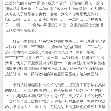
边没好气的叫着\\\\”看你小贱屄个骚样，跟姐姐抢男人，没有
我你能让儿子肏上？\\\\“\\\\”那又这么样！小雨是我生的大鸡巴
亲爸爸儿子就是喜欢肏我，嘻嘻，别忘了你可是我儿媳妇
哦……啊……别……别拔出去啊……儿子鸡巴……亲爸爸儿
子……啊……\\\\“突然小屄里没了鸡巴，空虚的感觉让倪楠语
无伦次的扭头唤着。
只见小雨将姐姐的头按在妈妈的屁股上，鸡巴伸进小雪嘴
里快速抽送着，\\\\”爽啊……姐你舔的好舒服啊……\\\\“\\\\”小
屄小雪快把鸡巴还我，抢妈妈的大鸡巴你…你真不要脸
\\\\“\\\\”啪\\\\“屁股上挨了小雨一掌，\\\\”骚楠楠，姐姐在帮我润
滑呢，快分开屁股我要肏你屁眼\\\\“\\\\”肏肏吧快来肏啊你的楠
楠屄里屁眼都痒啊\\\\“倪楠挺身双手向后扒开自己的两瓣圆臀
放松肌肉，将一阵阵收缩的褐色屁眼暴露在了姐弟俩面前。
小雨从姐姐嘴里抽出长长的鸡巴，挺直身子双手按在妈妈
的屁股上，小雪则握着鸡巴，将龟头抵在了妈妈小小的屁眼
上，在妈妈淫水和姐姐口水的润滑下，至少又八寸长的鸡巴在
母女的配合洗，缓慢的插进了倪楠小巧的屁眼中，将原本褶皱
的小眼撑得大大、圆圆的，尤其是边上的那层皮好像随时要破