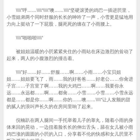
\\\\”呼……\\\\“\\\\”噢……\\\\“坚硬滚烫的鸡巴一插进屄里，
小雪姐弟两个同时舒服的长长的呻吟了一声，小雪更是猛地用
力向上挺动了一下屁股，腿死死的缠在了小雨腰上。
\\\\”啪啪啪\\\\“
被姐姐温暖的小屄紧紧夹住的小雨站在床边激烈的耸动了
起来，两人的小腹激烈的撞击着。
\\\\”好……好……舒服……啊……小雨……小宝贝姐
姐……姐姐要飞了，雨……我的好爸爸……好老公……你肏进
子宫……子宫里了啊……我的大鸡巴……啊……我要你永
远……永远都……啊……都肏……小雪……小雪……小雪永远
都是……都是你……啊……你的……噢……\\\\“让人发颤的甜
的腻人的浪叫声长久的在房间里响了起来。
倪楠趴在两人腿间一手托举着儿子的睾丸，随着小雨的身
体来回的晃动，一边扭着脸长长的伸出舌头，舔在女儿被小雨
鸡巴涨的圆圆的小屄的入口，分享着不伦的快感和女儿屄里不