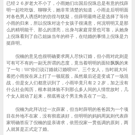
已经２６岁老大不小了，小雨她们出国后倪珠总是有意的找薛
明一起吃吃饭、聊聊天，她非常清楚的知道，小雨走后明明面
对各色男人诱惑时的彷徨与犹疑，但薛明最终还是选择了等待
小雨的归来，所以倪珠对这个女孩子很满意，何况明明又是那
么的精明能干、那么的漂亮，出身与家庭背景也可靠，从她身
上倪珠看到了自己姐妹当年的样子，在结婚的事情上倪珠是力
挺薛明。
倪楠的意见也很明确要求两人尽快订婚，但小雨对此则是
可有可不有的一副无所谓的态度，竟当着明明的面轻飘飘的来
了一句：\\\\“你们说订婚就订婚呗\\\\”。三个女人，当时就大叫
着把小雨按在床上打了一顿屁股，虽然最后还是变成了一场混
战，但是女人们都意识到了，小雨毕竟只有２２岁，加之没有
什么社会阅历，根本就体验不到那么多人间的人情世故时，几
个女人就动了起来，彻底将这个男主角丢在了一边。
倪楠为此拜访过一次薛家，但当时薛明的爸爸因为一个项
目在外地不在家，没有彻底谈好，但明明的妈妈周岚则代表薛
家明确答应了倪楠的提亲请求，依照倪家一贯低调的原则，两
人就算是正式定了婚。