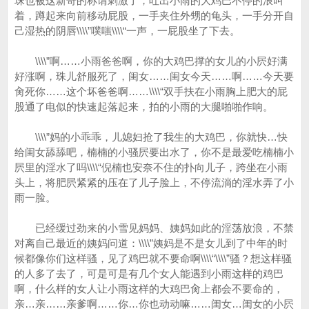
珠也被这新奇的称谓刺激了，吐出小雨的大鸡巴不停的浪叫
着，蹲起来向前移动屁股，一手夹住外甥的龟头，一手分开自
己湿热的阴唇\\\\”噗嗤\\\\“一声，一屁股坐了下去。
\\\\”啊……小雨爸爸啊，你的大鸡巴撑的女儿的小屄好满
好涨啊，珠儿舒服死了，闺女……闺女今天……啊……今天要
肏死你……这个坏爸爸啊……\\\\“双手扶在小雨胸上肥大的屁
股通了电似的快速起落起来，拍的小雨的大腿啪啪作响。
\\\\”妈的小乖乖，儿媳妇抢了我生的大鸡巴，你就快…快
给闺女舔舔吧，楠楠的小骚屄要出水了，你不是最爱吃楠楠小
屄里的淫水了吗\\\\“倪楠也安奈不住的扑向儿子，跨坐在小雨
头上，将肥屄紧紧的压在了儿子脸上，不停流淌的淫水弄了小
雨一脸。
已经缓过劲来的小雪见妈妈、姨妈如此的淫荡放浪，不禁
对离自己最近的姨妈问道：\\\\”姨妈是不是女儿到了中年的时
候都像你们这样骚，见了鸡巴就不要命啊\\\\“\\\\”骚？想这样骚
的人多了去了，可是可是有几个女人能遇到小雨这样的鸡巴
啊，什么样的女人让小雨这样的大鸡巴肏上都会不要命的，
亲…亲……亲爹啊……你…你也动动嘛……闺女…闺女的小屄