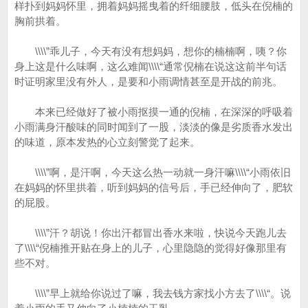
样扑到妈妈怀里，拥着妈妈摇曳着的纤细腰肢，低头在倪楠的
胸前拱着。
\\\\”乖儿子，今天有没有想妈妈，想你的楠楠啊，咦？你
身上这是什么味啊，这么难闻\\\\“通常倪楠在说这这前半句话
时证明家里没有外人，是要和小雨调情甚至是开战的前兆。
本来已经做好了被小雨抠摸一通的倪楠，在深深的呼吸着
小雨满身汗酸味的同时闻到了一股，淡淡的像是劣质香水发出
的味道，原本发热的心立刻警觉了起来。
\\\\”啊，是汗啊，今天这么热一动就一身汗嘛\\\\“小雨依旧
在妈妈的怀里拱着，听到妈妈的信号后，手已经伸向了，肥软
的屁股。
\\\\”汗？胡说！你出汗都冒出香水来啦，快说今天跑儿去
了\\\\“倪楠推开贴在身上的儿子，心里隐隐的觉得好像那里有
些不对。
\\\\”早上就给你说过了嘛，我去钱方家找小方去了\\\\“。说