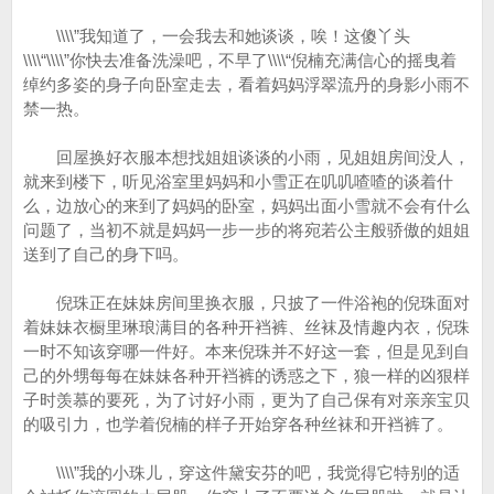
\\\\”我知道了，一会我去和她谈谈，唉！这傻丫头
\\\\“\\\\”你快去准备洗澡吧，不早了\\\\“倪楠充满信心的摇曳着
绰约多姿的身子向卧室走去，看着妈妈浮翠流丹的身影小雨不
禁一热。
回屋换好衣服本想找姐姐谈谈的小雨，见姐姐房间没人，
就来到楼下，听见浴室里妈妈和小雪正在叽叽喳喳的谈着什
么，边放心的来到了妈妈的卧室，妈妈出面小雪就不会有什么
问题了，当初不就是妈妈一步一步的将宛若公主般骄傲的姐姐
送到了自己的身下吗。
倪珠正在妹妹房间里换衣服，只披了一件浴袍的倪珠面对
着妹妹衣橱里琳琅满目的各种开裆裤、丝袜及情趣内衣，倪珠
一时不知该穿哪一件好。本来倪珠并不好这一套，但是见到自
己的外甥每每在妹妹各种开裆裤的诱惑之下，狼一样的凶狠样
子时羡慕的要死，为了讨好小雨，更为了自己保有对亲亲宝贝
的吸引力，也学着倪楠的样子开始穿各种丝袜和开裆裤了。
\\\\”我的小珠儿，穿这件黛安芬的吧，我觉得它特别的适