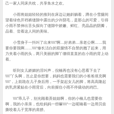
己一家人同床共枕，共享鱼水之欢。
小雨将姐姐轻轻的推到在床边让她斜躺着，蹲在小雪腿间
望着绿色开裆裤缝隙中露出的少许阴毛，是那么的可爱，引得
小雨不禁伸出舌头探向了缝隙中娇嫩、鲜红、亮晶晶的阴瓣，
品着、尝着这人间的美味。
小雪身子一抖叫了出来\\\\”啊…好弟弟…亲老公啊……我
要你要我啊……\\\\“修长洁白的双腿情不自禁的翘了起来，用
力夹着小雨的头，两只美丽的脚丫绷得直直的在小雨的背上动
着。
听到女儿娇媚的淫叫声，倪楠再也没有心思看下去了
\\\\”丫头啊，岂止是你想要，妈妈也需要我们的小爸爸填充啊
\\\\“，上前跪在儿子身后用，一手架起女儿的脚，将高高隆起
的乳房紧贴在小雨背后，向前握住小雨不停撬动的鸡巴。
\\\\”乖儿子，别光顾着弄姐姐啊，你的小楠儿也需要你
啊，我的小亲亲，也给妈妈一些嘛\\\\“一边呢喃着一边用贝齿
撕咬着儿子宽厚的肩膀。