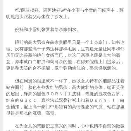
\\\\”薛叔叔好、周阿姨好\\\\“在小雨与小雪的问候声中，薛
明甩甩头跟着父母坐在了沙发上。
倪楠和小雪则张罗着给亲家倒水。
眼前的高大男孩在薛家贵眼里只是一个出身豪门，知书达
理、没有那些高干子弟这样那样毛病，且前途无量让同事和邻
居们无比羡慕的绝佳女婿而已，对这门亲事老薛是非常的满
意，原本就白白胖胖和蔼可亲的他，在得知倪楠上门提亲后，
更是整天笑的合不拢嘴，像个弥勒佛似的，整天轻飘飘的。
但在周岚的眼里就不一样了，她以女人特有的细腻品味着
站在面前，脸色有些发红的男孩：高大健壮的身体，端正英俊
的眉眼，铮亮的黑色ＢＯＲＮ手工皮鞋，笔挺的浅灰色西裤，
纯白的Ｇｕｃｃｉ真丝法式双叠衬衫上扣着Ｄｕｎｈｉｌｌ白
金袖扣，配上高干豪门中那独有的高情逸态的气质，站在那里
显得是那么的沉稳、高贵。
在为女儿的慧眼识玉高兴的同时，心中也情不自禁的微微