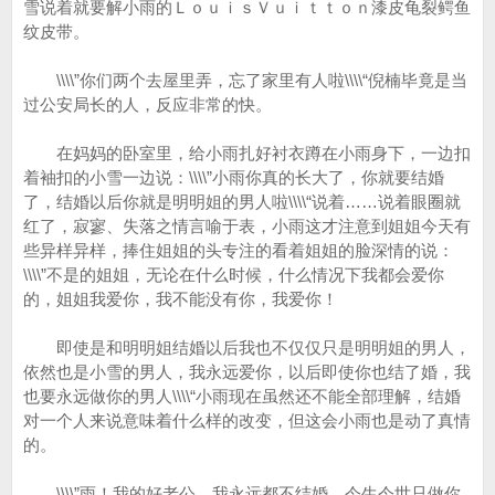
雪说着就要解小雨的ＬｏｕｉｓＶｕｉｔｔｏｎ漆皮龟裂鳄鱼
纹皮带。
\\\\”你们两个去屋里弄，忘了家里有人啦\\\\“倪楠毕竟是当
过公安局长的人，反应非常的快。
在妈妈的卧室里，给小雨扎好衬衣蹲在小雨身下，一边扣
着袖扣的小雪一边说：\\\\”小雨你真的长大了，你就要结婚
了，结婚以后你就是明明姐的男人啦\\\\“说着……说着眼圈就
红了，寂寥、失落之情言喻于表，小雨这才注意到姐姐今天有
些异样异样，捧住姐姐的头专注的看着姐姐的脸深情的说：
\\\\”不是的姐姐，无论在什么时候，什么情况下我都会爱你
的，姐姐我爱你，我不能没有你，我爱你！
即使是和明明姐结婚以后我也不仅仅只是明明姐的男人，
依然也是小雪的男人，我永远爱你，以后即使你也结了婚，我
也要永远做你的男人\\\\“小雨现在虽然还不能全部理解，结婚
对一个人来说意味着什么样的改变，但这会小雨也是动了真情
的。
\\\\”雨！我的好老公，我永远都不结婚，今生今世只做你