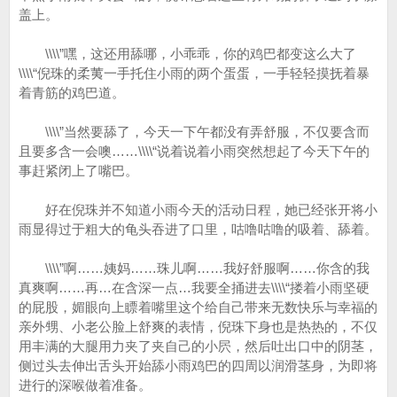
盖上。
\\\\”嘿，这还用舔哪，小乖乖，你的鸡巴都变这么大了
\\\\“倪珠的柔荑一手托住小雨的两个蛋蛋，一手轻轻摸抚着暴
着青筋的鸡巴道。
\\\\”当然要舔了，今天一下午都没有弄舒服，不仅要含而
且要多含一会噢……\\\\“说着说着小雨突然想起了今天下午的
事赶紧闭上了嘴巴。
好在倪珠并不知道小雨今天的活动日程，她已经张开将小
雨显得过于粗大的龟头吞进了口里，咕噜咕噜的吸着、舔着。
\\\\”啊……姨妈……珠儿啊……我好舒服啊……你含的我
真爽啊……再…在含深一点…我要全捅进去\\\\“搂着小雨坚硬
的屁股，媚眼向上瞟着嘴里这个给自己带来无数快乐与幸福的
亲外甥、小老公脸上舒爽的表情，倪珠下身也是热热的，不仅
用丰满的大腿用力夹了夹自己的小屄，然后吐出口中的阴茎，
侧过头去伸出舌头开始舔小雨鸡巴的四周以润滑茎身，为即将
进行的深喉做着准备。