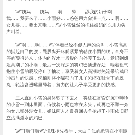
\\\\”姨妈……姨妈……啊……舔……舔我的奶子啊……
我……我要来了……小雨好……爸爸用力肏深一点……啊……
女儿要……要出来啦……\\\\“小雪猛然的抱住姨妈的头用力尖
声叫着。
\\\\”啊……啊……\\\\“伴着已经不似人声的尖叫，小雪高高
的挺起自己的腰，屁股离开床腿紧紧的勒住小雨的腰，全身不
停的颤抖起来，体内的淫水一股股的向外喷了出去，意识到姐
姐高潮了的小雨，最后一次深深的将鸡巴插进深处，喘着粗气
抱住小雪的屁股停止了抽动，享受着女人高潮时热流带给鸡巴
冲击时的快感，倪楠则将小嘴移向了儿子紧缩在耻骨下的睾
丸，轮流含进嘴里舔着，努力的让儿子享受更多的快感。
三人直到小雪的身体软了下去才，将还在昏昏沉沉中呻吟
的小雪一到床里面，侍候着小雨也靠在床头，就再也不顾一旁
的女儿和外甥女儿，姐妹两人才反身回去争抢起了小雨依旧挺
立沾满淫水的鸡巴。
\\\\”呼哧呼哧\\\\“倪珠抢先得手，大白羊似的跪骑在小雨腿