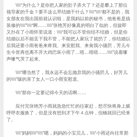
\\\\“为什么？是你把人家的肚子弄大了？还是攀上了那位
领导家的千金？要不这么早结婚干什么？\\\\”\\\\“都不是的，我
女朋友在我出国前就认识啦，是我妈以前的秘书，他爸爸是搞
装修的\\\\”\\\\“啊……\\\\”张艳芳好像真的明白了似的，但旋即
又扑在了小雨怀里说道：\\\\“我可以不管你结不结婚，但是你
结婚以后不能丢下我不管，不能把人家玩了就扔了，你结婚以
后我还要小雨爸爸来疼我、来安慰我、来肏我小骚屄，芳儿今
生今世再也离不开大鸡巴坏小雨了…唔…唔唔……\\\\”说着嗲
声嗲气哭了起来。
\\\\“哪当然了，我永远不会忘抛弃我的小骚屄儿，好芳儿
的\\\\”啵的亲了女人一口小雨安慰道。
\\\\“那你一定要记得今天的话啊……
应付完张艳芳小雨就急急忙忙的往家赶，想尽快将身上腻
呼呼衣服换了，但是没有想到才下午４点钟，倪楠就回已经来
了。
\\\\”妈妈\\\\“\\\\”嗯，妈妈的小宝贝儿，\\\\“小雨还向往常那