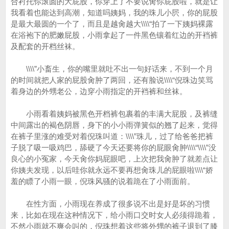
合衬托你滚圆的大屁股，你穿上了不要说肏你屁股啦，就是让
我看着也能达到高潮，知道吗姨妈，我的珠儿小屄，你的屁股
是最大最圆的一个了，而且是越肏越大\\\\“拍了一下姨妈裸露
在浴袍下的肥嫩屁股，小雨拿起了一件黑色镶着红边的开裆裤
及配套的开档丝袜。
\\\\”小畜生，你的嘴里就吐不出一句好话来，不到一个月
的时间就把人家的屁股肏肿了两回，还有脸说\\\\“倪珠边笑骂
着身边的外甥老公，边穿小雨指定的开裆裤和丝袜。
小雨看着姨妈被黑色开档裤包裹着的丰满大屁股，及裤缝
中间露出的褐色阴唇，身下的小小雨弹簧似的翘了起来，觉得
在裤子里涨的难受对着倪珠叫道：\\\\”珠儿，过了给爸爸把裤
子脱了吸一吸鸡巴，舔硬了今天还要将你的屁眼肏肿\\\\“\\\\”没
良心的小冤家，今天肏你妈屁眼吧，上次把我肏肿了就差点让
你姨夫发现，以后哇你就永远不要再想肏珠儿的屁眼啦\\\\“娇
羞的瞟了小雨一眼，倪珠风骚的说着跪在了小雨面前。
在性方面，小雨现在养成了很多说不出是好是坏的习惯
来，比如在现在这种情况下，给小雨口交时女人必须得跪着，
不然小雨就不爽会叫的，倪珠想着这些将外甥的裤子退到了膝