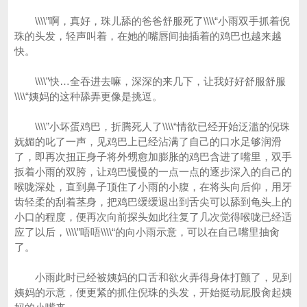
\\\\”啊，真好，珠儿舔的爸爸舒服死了\\\\“小雨双手抓着倪
珠的头发，轻声叫着，在她的嘴唇间抽插着的鸡巴也越来越
快。
\\\\”快…全吞进去嘛，深深的来几下，让我好好舒服舒服
\\\\“姨妈的这种舔弄更像是挑逗。
\\\\”小坏蛋鸡巴，折腾死人了\\\\“情欲已经开始泛滥的倪珠
妩媚的叱了一声，见鸡巴上已经沾满了自己的口水足够润滑
了，即再次扭正身子将外甥愈加膨胀的鸡巴含进了嘴里，双手
扳着小雨的双胯，让鸡巴慢慢的一点一点的逐步深入的自己的
喉咙深处，直到鼻子顶住了小雨的小腹，在将头向后仰，用牙
齿轻柔的刮着茎身，把鸡巴缓缓退出到舌尖可以舔到龟头上的
小口的程度，便再次向前探头如此往复了几次觉得喉咙已经适
应了以后，\\\\”唔唔\\\\“的向小雨示意，可以在自己嘴里抽肏
了。
小雨此时已经被姨妈的口舌和欲火弄得身体打颤了，见到
姨妈的示意，便更紧的抓住倪珠的头发，开始挺动屁股肏起姨