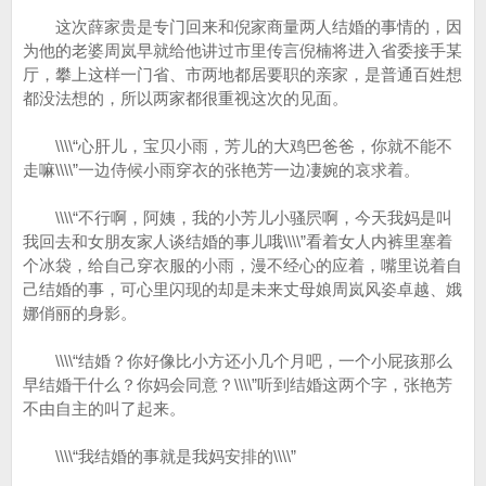
这次薛家贵是专门回来和倪家商量两人结婚的事情的，因
为他的老婆周岚早就给他讲过市里传言倪楠将进入省委接手某
厅，攀上这样一门省、市两地都居要职的亲家，是普通百姓想
都没法想的，所以两家都很重视这次的见面。
\\\\“心肝儿，宝贝小雨，芳儿的大鸡巴爸爸，你就不能不
走嘛\\\\”一边侍候小雨穿衣的张艳芳一边凄婉的哀求着。
\\\\“不行啊，阿姨，我的小芳儿小骚屄啊，今天我妈是叫
我回去和女朋友家人谈结婚的事儿哦\\\\”看着女人内裤里塞着
个冰袋，给自己穿衣服的小雨，漫不经心的应着，嘴里说着自
己结婚的事，可心里闪现的却是未来丈母娘周岚风姿卓越、娥
娜俏丽的身影。
\\\\“结婚？你好像比小方还小几个月吧，一个小屁孩那么
早结婚干什么？你妈会同意？\\\\”听到结婚这两个字，张艳芳
不由自主的叫了起来。
\\\\“我结婚的事就是我妈安排的\\\\”