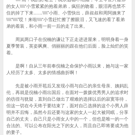
的女人\\\\“小雪紧紧的抱着弟弟，疯狂的吻着，眼泪再也禁不
住的掉了下来……\\\\”小雨、小雪快出，薛叔叔和周阿姨来了
\\\\“\\\\”哎！来啦\\\\“小雪赶忙擦了擦眼泪，又飞速的看了看弟
弟的着装，和小雨一前一后的走了出来。
周岚两口子在倪楠的谦让下正走进进屋来，明明身着一身
夏季警装，英姿飒爽、俏丽丽的跟在他们后面，脸上灿烂的笑
着。
是啊！自从三年前奉倪楠之命保护小雨以来，她与这一家
人经历了太多、太多的情感曲折啊！
先是被小雨开苞后又发现小雨与自己的亲生母亲、姨妈乱
伦，再就是倪楠小雨出国后，在面对一拨拨优秀男人的追求时
的彷徨与犹疑，直到自己做出了艰难的选择以后的寂寞等待，
但这一切在今天终于要结束了，面对自己选择的这个小男人薛
明并不后悔，虽然今后还要与这家的女人一起大被同眠，分享
自己的丈夫，自己只是小雨女人中的一个，但也是唯一的一个
合法的、可以公布在阳光之下的女人，而且自己即将要成为他
的妻子。