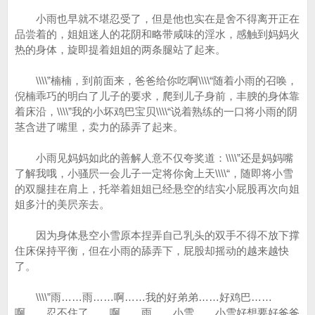
小雨也早就不堪忍受了，但是他也实在是舍不得离开正在
品尝着的，姐姐迷人的花阴和略带咸味的淫水，感触到妈妈火
热的身体，旋即提着姐姐的两条腿站了起来。
\\\\”楠楠，到前面来，爸爸给你吃啊\\\\“随着小雨的召唤，
倪楠乖巧的明白了儿子的要求，爬到儿子身前，丰腴的身体靠
着床沿，\\\\”我的小坏鸡巴宝贝\\\\“说着熟练的一口将小雨的阴
茎含进了嘴里，卖力的舔弄了起来。
小雨见妈妈如此的善解人意不仅夸奖道：\\\\”还是妈妈嘴
了解我哦，小骚屄一会儿子一定将你肏上天\\\\“，随即将小雪
的双腿挂在肩上，托举着姐姐已经悬空的结实小屁股再次向姐
姐多汁的美屄亲去。
因为身体悬空小雪原本捏弄自己乳头的双手不得不放下撑
住床保持平衡，但在小雨的舔弄下，屁股却摇动的越来越快
了。
\\\\”雨……雨……啊……我的好弟弟……好鸡巴……
啊……忍不住了……啊……雨……小雪……小雪好想要好爸爸