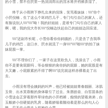
的小雪，禁不住屄里一热涓涓而出的淫水将开裆裤弄湿了。
终于从小雨胯下挣扎出来的倪珠，笑骂着妹妹：\\\\”你个
小屄倪楠，生了这么个坏鸡巴儿子，专门勾引自己的家人，还
有脸说别人\\\\“\\\\”呦！我的好姐姐，是谁专门勾引自己的家人
啊，嗯，我的倪大市长\\\\“倪楠边扶起自己的姐姐边回应道。
\\\\”还副市长呢，小雪你看你你妈骚的，只是含了含我乖
儿子的鸡巴，这口水、屄水就流了一身\\\\“\\\\”啪\\\\“的拍了妹
妹屁股一掌。
\\\\”不理你们了，一家子在这里欺负人，洗澡去了，小雨
你不是要肏屁眼吗，等会狠狠的肏你妈的屁眼，她的屁股是有
大又嫩，小屁眼紧的不得了啊\\\\“说完就这样赤裸着走了出
去。
小雨没有理会姨妈的叫声，他已经被姐姐青春靓丽、冰肌
玉骨、出水芙蓉般的身体吸引了过去。朱唇皓齿、白皙苗条的
小雪这会正穿着那件草绿色的小开档裤，痴情的望着弟弟，白
玉般娇小但硬挺的乳房，随着娇喘着颤动着是那么的勾人心
魄，忍不住小雨走上前抱住小雪。