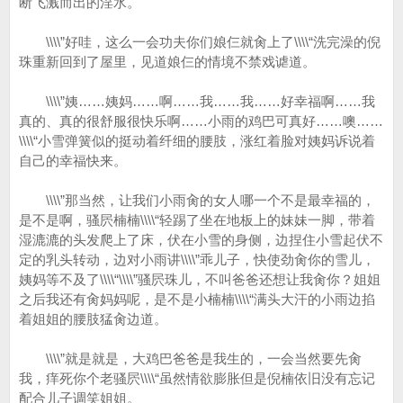
断飞溅而出的淫水。
\\\\”好哇，这么一会功夫你们娘仨就肏上了\\\\“洗完澡的倪
珠重新回到了屋里，见道娘仨的情境不禁戏谑道。
\\\\”姨……姨妈……啊……我……我……好幸福啊……我
真的、真的很舒服很快乐啊……小雨的鸡巴可真好……噢……
\\\\“小雪弹簧似的挺动着纤细的腰肢，涨红着脸对姨妈诉说着
自己的幸福快来。
\\\\”那当然，让我们小雨肏的女人哪一个不是最幸福的，
是不是啊，骚屄楠楠\\\\“轻踢了坐在地板上的妹妹一脚，带着
湿漉漉的头发爬上了床，伏在小雪的身侧，边捏住小雪起伏不
定的乳头转动，边对小雨讲\\\\”乖儿子，快使劲肏你的雪儿，
姨妈等不及了\\\\“\\\\”骚屄珠儿，不叫爸爸还想让我肏你？姐姐
之后我还有肏妈妈呢，是不是小楠楠\\\\“满头大汗的小雨边掐
着姐姐的腰肢猛肏边道。
\\\\”就是就是，大鸡巴爸爸是我生的，一会当然要先肏
我，痒死你个老骚屄\\\\“虽然情欲膨胀但是倪楠依旧没有忘记
配合儿子调笑姐姐。