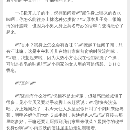
着小雨的手又伸向了小楠楠的玉乳。
一把拨开儿子的手，倪楠追问着\\\\”那你身上哪来的香水
味啊，你怎么能往身上抹这种劣质货？\\\\“原本儿子身上很煽
情的汗腥味，也因为小男人身上莫名奇妙的香味而变得恶心了
起来。
\\\\”香水？我身上怎么会有香味？\\\\“撩起Ｔ恤闻了闻，只
有汗味嘛，这是中午和芳儿在她们家窗前肏的时候流的嘛，
\\\\”喔，我想起来啦，因为太热小方让我在他们家洗了个澡，
可能是香皂的味道吧\\\\“小雨家的女人用的可是倩碧、ＤＨＣ
香皂。
\\\\”真的\\\\“
\\\\”还能有什么呀\\\\“倪楠不是太肯定，但疑惑已经减轻了
很多，见小宝贝又要动手动脚上来赶紧说：\\\\”那快去洗洗
吧，身上难闻死了，我今天让人从皇冠假日叫了个厨师来做粤
菜，明明爸妈他们大约５点半到，你姨妈也来\\\\“\\\\”直接去那
里吃多好，干嘛还要让厨师到我们家里来做菜？显摆你的秘书
长身份啊\\\\“小雨泱泱的便往屋里边走边嚷嚷着。