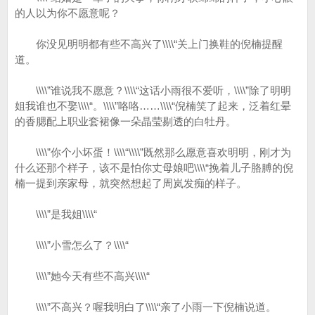
的人以为你不愿意呢？
你没见明明都有些不高兴了\\\\“关上门换鞋的倪楠提醒
道。
\\\\”谁说我不愿意？\\\\“这话小雨很不爱听，\\\\”除了明明
姐我谁也不娶\\\\“。\\\\”咯咯……\\\\“倪楠笑了起来，泛着红晕
的香腮配上职业套裙像一朵晶莹剔透的白牡丹。
\\\\”你个小坏蛋！\\\\“\\\\”既然那么愿意喜欢明明，刚才为
什么还那个样子，该不是怕你丈母娘吧\\\\“挽着儿子胳膊的倪
楠一提到亲家母，就突然想起了周岚发痴的样子。
\\\\”是我姐\\\\“
\\\\”小雪怎么了？\\\\“
\\\\”她今天有些不高兴\\\\“
\\\\”不高兴？喔我明白了\\\\“亲了小雨一下倪楠说道。