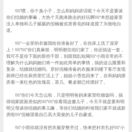
\\\\”嘿，你个臭小子，怎么和妈妈讲话呢？今天不是要谈
你们结婚的事嘛，大热个天跑来跑去的好玩啊\\\\“本想趁家里
没人单独和儿子腻腻的倪楠被劣质香皂的味道搅了兴致呛白
道。
\\\\”一会穿的衣服我给你准备好了，在你床上洗了澡穿
上！\\\\“\\\\”你们真麻烦，明明都住咱们家了，你还搞这一套，
我可不是你下面的那些干部，别跟我乱吆喝\\\\“小雨非常的不
理解为什么妈妈她们将一件如此简单的事情，搞的这么隆重和
复杂，结婚就结婚吗。穿好倪楠准备的衣服来到楼下客厅发现
厨师已经在厨房里忙活上了，姐姐小雪也回来了，在和妈妈摆
弄着一束红色的玫瑰花，茶几、餐桌都已经摆好了。
\\\\”你们今天怎么啦，只是明明爸妈来家里吃顿饭吗，搞
得咱家跟新房似的\\\\“\\\\”你看我这傻儿子，今天不就是要和明
明父母谈你结婚的事儿嘛，等你们结婚的时候我们家不就成新
房啦\\\\“倪楠望着自己高大英俊的儿子自豪道。
\\\\”小雨你就没有把衣服穿整齐过，快来把衬衣扎好\\\\“小