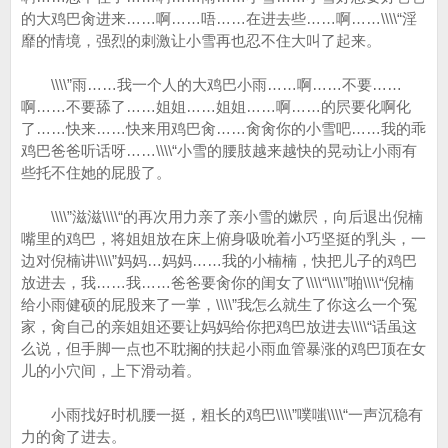
的大鸡巴肏进来……啊……唔……在进去些……啊……\\\\“淫
靡的情境，强烈的刺激让小雪再也忍不住大叫了起来。
\\\\”雨……我一个人的大鸡巴小雨……啊……不要……
啊……不要舔了……姐姐……姐姐……啊……的屄要化啊化
了……快来……快来用鸡巴肏……肏肏你的小雪吧……我的乖
鸡巴爸爸听话呀……\\\\“小雪的腰肢越来越快的晃动让小雨有
些托不住她的屁股了。
\\\\”滋滋\\\\“的再次用力亲了亲小雪的嫰屄，向后退出倪楠
嘴里的鸡巴，将姐姐放在床上俯身吸吮着小巧坚挺的乳头，一
边对倪楠讲\\\\”妈妈…妈妈……我的小楠楠，快把儿子的鸡巴
放进去，我……我……爸爸要肏你的闺女了\\\\“\\\\”啪\\\\“倪楠
给小雨健硕的屁股来了一掌，\\\\”我怎么就生了你这么一个冤
家，肏自己的亲姐姐还要让妈妈给你把鸡巴放进去\\\\“话虽这
么说，但手脚一点也不耽搁的扶起小雨血管暴涨的鸡巴顶在女
儿的小穴间，上下滑动着。
小雨找好时机腰一挺，粗长的鸡巴\\\\”噗嗤\\\\“一声沉稳有
力的肏了进去。