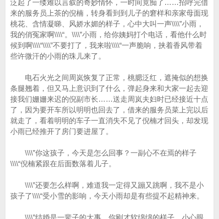
泛起了一缕难以言叙的奇妙情怀，一时间竟痴了……招呼完借
来的服务员上茶的倪楠，转身看到到儿子的窘样和亲家母面现
桃花、含情凝睇、风娇水媚的样子，心中大叫一声\\\\”小雨，
我的俏冤家啊\\\\“。\\\\”小雨，给你姨妈打个电话，看他什么时
候到啊\\\\“\\\\”不要打了，我来啦\\\\“一声脆响，挟着香风带着
些许微汗的小雨的珠儿来了。
电石火光之间周岚恢复了正常，桃腮泛红，遮掩似的想换
条腿翘着，但又马上意识到了什么，弹起身来和大家一起去迎
接我们姗姗来迟的倪副市长……送走周岚夫妇时已经接近十点
了，因为要开车所以明明也回去了，借来的服务员菜上完以后
就走了，看着明明的车子一直消失不见了倪楠才回头，却发现
小雨已经推开了房门要进屋了。
\\\\”你这孩子，今天是怎么回事？一副心不在焉的样子
\\\\“倪楠紧跟在后面数落着儿子。
\\\\”还要怎么样啊，难道我一定得又蹦又跳啊，我不是小
孩子了\\\\“受小雪的影响，今天小雨却是有些提不起精神来。
\\\\”结婚是一辈子的大事，你刚才软绵绵的样子，小心眼