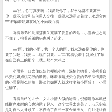
\\\\”姐，你可真美啊，我爱死你了，我永远都不要离开
你，我不准你和任何男人交往，我要永远霸占着你，永远肏你
\\\\“狂吻着姐姐双乳的小雨表白着。
听着弟弟如此淫荡但又充满了爱意的表达，小雪再也忍耐
不住了，抱着弟弟的头也叫了起来。
\\\\”雨，我的小雨，我一个人的雨，我永远都是你的，你
要了我吧，我要……现在就要……\\\\“说着说着手就握住了顶
在自己身上的那个…嗯…那个大鸡巴！
小雨将一口含住姐姐的樱桃小嘴，深情的吻着，注视着自
己美丽姐姐桃花般的脸庞。眯着眼睛接受心爱的弟弟深情拥吻
的小雪是那么的娇、那么的媚两人就这样吻着小雨醉了、小雪
也醉了。
看着自己的儿子、女儿小情人似的吻着，倪楠哪原本就已
经酥痒难耐的心也沸腾了起来，这个世界太完美了，老天实在
是对自己太眷顾了，不仅给了自己一双金童玉女，而且还让自