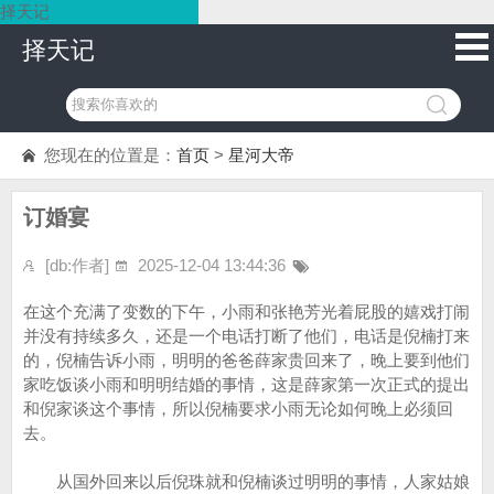
择天记
择天记
您现在的位置是：
首页
>
星河大帝
订婚宴
[db:作者]
2025-12-04 13:44:36
在这个充满了变数的下午，小雨和张艳芳光着屁股的嬉戏打闹
并没有持续多久，还是一个电话打断了他们，电话是倪楠打来
的，倪楠告诉小雨，明明的爸爸薛家贵回来了，晚上要到他们
家吃饭谈小雨和明明结婚的事情，这是薛家第一次正式的提出
和倪家谈这个事情，所以倪楠要求小雨无论如何晚上必须回
去。
从国外回来以后倪珠就和倪楠谈过明明的事情，人家姑娘