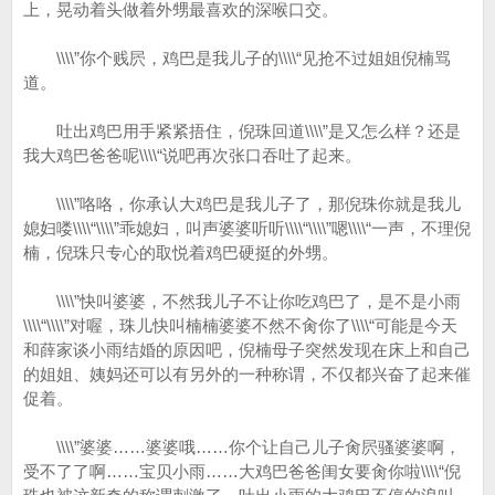
上，晃动着头做着外甥最喜欢的深喉口交。
\\\\”你个贱屄，鸡巴是我儿子的\\\\“见抢不过姐姐倪楠骂
道。
吐出鸡巴用手紧紧捂住，倪珠回道\\\\”是又怎么样？还是
我大鸡巴爸爸呢\\\\“说吧再次张口吞吐了起来。
\\\\”咯咯，你承认大鸡巴是我儿子了，那倪珠你就是我儿
媳妇喽\\\\“\\\\”乖媳妇，叫声婆婆听听\\\\“\\\\”嗯\\\\“一声，不理倪
楠，倪珠只专心的取悦着鸡巴硬挺的外甥。
\\\\”快叫婆婆，不然我儿子不让你吃鸡巴了，是不是小雨
\\\\“\\\\”对喔，珠儿快叫楠楠婆婆不然不肏你了\\\\“可能是今天
和薛家谈小雨结婚的原因吧，倪楠母子突然发现在床上和自己
的姐姐、姨妈还可以有另外的一种称谓，不仅都兴奋了起来催
促着。
\\\\”婆婆……婆婆哦……你个让自己儿子肏屄骚婆婆啊，
受不了了啊……宝贝小雨……大鸡巴爸爸闺女要肏你啦\\\\“倪