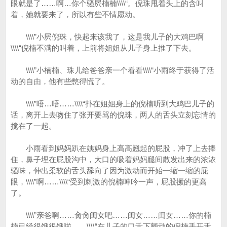
眼就是了……啊…你个骚屄楠楠\\\\“。倪珠甩着头上的含叫
着，她就要来了，所以有些不情愿动。
\\\\”小屄倪珠，快起来该我了，这是我儿子的大鸡巴啊
\\\\“倪楠不满的叫着，上前将姐姐从儿子身上推了下去。
\\\\”小楠楠、珠儿给爸爸亲一个看看\\\\“小雨终于获得了活
动的自由，他有些憋得慌了。
\\\\”唔…唔……\\\\“扑在姐姐身上的倪楠听到大鸡巴儿子的
话，离开上去吻住了张开要骂的倪珠，两人的舌头立刻忘情的
搅在了一起。
小雨看到妈妈趴在姨妈身上高高翘起的屁股，冲了上去捧
住，鼻子埋在屁股沟中，大口的吸着妈妈腿间散发出来的浓浓
骚味，伸出柔软的舌头舔向了因为激动而开始一缩一缩的屁
眼，\\\\”啊……\\\\“受到刺激的倪楠呻吟一声，屁股撅的更高
了。
\\\\”亲爸啊……肏肏闺女吧……闺女……闺女……你的楠
楠已经很饿很饿啦……\\\\“在儿子的口舌下颤动的倪楠丢开舌