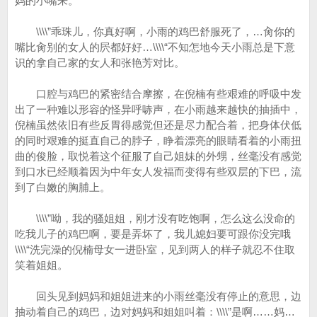
妈的小嘴来。
\\\\”乖珠儿，你真好啊，小雨的鸡巴舒服死了，…肏你的
嘴比肏别的女人的屄都好好…\\\\“不知怎地今天小雨总是下意
识的拿自己家的女人和张艳芳对比。
口腔与鸡巴的紧密结合摩擦，在倪楠有些艰难的呼吸中发
出了一种难以形容的怪异呼哧声，在小雨越来越快的抽插中，
倪楠虽然依旧有些反胃得感觉但还是尽力配合着，把身体伏低
的同时艰难的挺直自己的脖子，睁着漂亮的眼睛看着的小雨扭
曲的俊脸，取悦着这个征服了自己姐妹的外甥，丝毫没有感觉
到口水已经顺着因为中年女人发福而变得有些双层的下巴，流
到了白嫩的胸脯上。
\\\\”呦，我的骚姐姐，刚才没有吃饱啊，怎么这么没命的
吃我儿子的鸡巴啊，要是弄坏了，我儿媳妇要可跟你没完哦
\\\\“洗完澡的倪楠母女一进卧室，见到两人的样子就忍不住取
笑着姐姐。
回头见到妈妈和姐姐进来的小雨丝毫没有停止的意思，边
抽动着自己的鸡巴，边对妈妈和姐姐叫着：\\\\”是啊……妈…