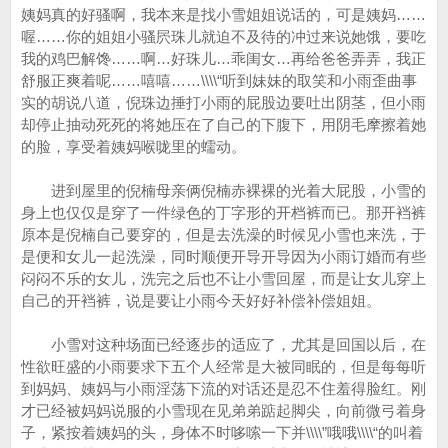
姨妈真的好骚啊，我本来是找小雪姐姐说话的，可是姨妈……
喔……你的姐姐小骚屄珠儿就迫不及待的冲过来说她饿，要吃
我的鸡巴解馋……啊…好珠儿…乖闺女…再给爸爸弄弄，我正
舒服正爽着呢……嘻嘻……\\\\“听到妹妹的取笑和小雨歪曲事
实的胡说八道，倪珠边捶打小雨的屁股边要吐出阴茎，但小雨
却停止抽动死死的将她压在了自己的下腹下，用阴毛摩擦着她
的脸，享受着姨妈喉咙里的蠕动。
进到屋里的倪楠母亲俩倪楠赤裸裸的光着大屁股，小雪的
身上也仅仅是穿了一件绿色的丁字形的开档裤而已。那开裆裤
原本是倪楠自己要穿的，但是去洗澡的时候见小雪也来洗，于
是便和女儿一起洗澡，同时顺便开导开导因为小雨订婚而有些
闷闷不乐的女儿，洗完之后也不让小雪回屋，而是让女儿穿上
自己的开裆裤，说是要让小雨今天好好补偿补偿姐姐。
小雪对这种场面已经逐步的适应了，尤其是回国以后，在
性欲旺盛的小雨要求下五个人经常是大被同眠的，但是每每听
到妈妈、姨妈与小雨淫荡下流的对话还是忍不住羞得脸红。刚
才已经被妈妈说服的小雪现在见弟弟踮起脚尖，向前微弓着身
子，紧按着姨妈的头，身体不时哆嗦一下并\\\\”哦哦\\\\“的叫着