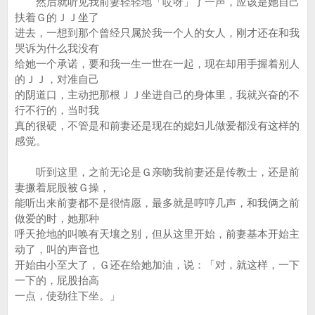
然后就听见我前妻轻轻地「哎呀」了一声，应该是她自己
扶着Ｇ的ＪＪ坐了
进去，一想到那个曾经只属於我一个人的女人，刚才还在和我
哭诉为什么我没有
给她一个承诺，要和我一生一世在一起，现在却用手握着别人
的ＪＪ，对准自己
的阴道口，主动把那根ＪＪ坐进自己的身体里，我就兴奋的不
行不行的，当时我
真的很硬，不管是和前妻还是现在的媳妇儿做爱都没有这样的
感觉。
听到这里，之前无论是Ｇ亲吻我前妻还是传教士，还是前
妻撅着屁股被Ｇ操，
能听出来前妻都不是很情愿，最多就是哼哼几声，和我俩之前
做爱的时，她那种
呼天抢地的叫唤有天壤之别，但从这里开始，前妻基本开始主
动了，叫的声音也
开始由小至大了，Ｇ还在给她加油，说：「对，就这样，一下
一下的，屁股抬高
一点，使劲往下坐。」