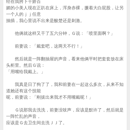
经在我胯下千娇百
媚的小美人现在正趴在床上，浑身赤裸，撅着大白屁股，让另
一个人的ｊｊ任意
抽插，我心里说不出来是酸楚还是刺激。
他俩就这样又干了五六分钟，Ｇ说：「喷里面啊？」
前妻说：「戴套吧，这两天不行！」
然后就是一阵翻抽屉的声音，看来他俩平时把套套放在床
头柜里。然后Ｇ说：
「用嘴给我戴上。」
我真是日了狗了了，我和前妻在一起这么多次，从来不知
道她还有这个技能
呢，前妻说：「刚拔出来我才不用嘴戴呢！」
Ｇ说那我去洗洗，前妻没吱声，应该是默许了，然后就是
一阵忙乱的声音，
应该是Ｇ去卫生间去洗ＪＪ了。