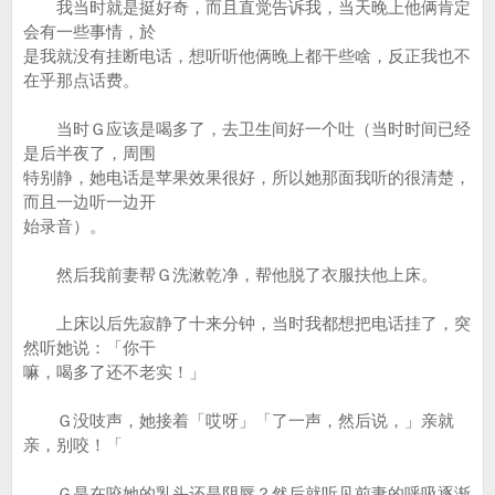
我当时就是挺好奇，而且直觉告诉我，当天晚上他俩肯定
会有一些事情，於
是我就没有挂断电话，想听听他俩晚上都干些啥，反正我也不
在乎那点话费。
当时Ｇ应该是喝多了，去卫生间好一个吐（当时时间已经
是后半夜了，周围
特别静，她电话是苹果效果很好，所以她那面我听的很清楚，
而且一边听一边开
始录音）。
然后我前妻帮Ｇ洗漱乾净，帮他脱了衣服扶他上床。
上床以后先寂静了十来分钟，当时我都想把电话挂了，突
然听她说：「你干
嘛，喝多了还不老实！」
Ｇ没吱声，她接着「哎呀」「了一声，然后说，」亲就
亲，别咬！「
Ｇ是在咬她的乳头还是阴唇？然后就听见前妻的呼吸逐渐