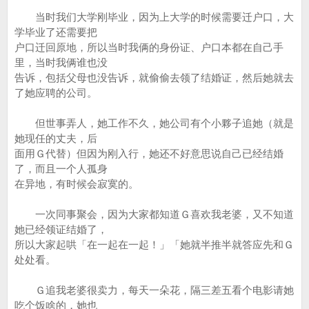
当时我们大学刚毕业，因为上大学的时候需要迁户口，大
学毕业了还需要把
户口迁回原地，所以当时我俩的身份证、户口本都在自己手
里，当时我俩谁也没
告诉，包括父母也没告诉，就偷偷去领了结婚证，然后她就去
了她应聘的公司。
但世事弄人，她工作不久，她公司有个小夥子追她（就是
她现任的丈夫，后
面用Ｇ代替）但因为刚入行，她还不好意思说自己已经结婚
了，而且一个人孤身
在异地，有时候会寂寞的。
一次同事聚会，因为大家都知道Ｇ喜欢我老婆，又不知道
她已经领证结婚了，
所以大家起哄「在一起在一起！」「她就半推半就答应先和Ｇ
处处看。
Ｇ追我老婆很卖力，每天一朵花，隔三差五看个电影请她
吃个饭啥的，她也