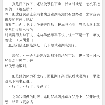
真是日了狗了，还让使劲往下坐，我当时就想，怎么不把
你的ＪＪ给坐断了
啊！但这确实是让我前妻快速达到高潮的有效办法，之前我俩
做爱的时候，她就
喜欢在上面，把ＪＪ坐进去以后，把屁股抬高，当龟头马上就
要从阴道里出来的
时候再用力坐下去，这样虽然频率不快，但一下是一下，每次
都让ＪＪ从阴道口
一直顶到阴道的最深处，几下她就达到高潮了。
果然，不一会儿她就发出那种熟悉的声音，也不管当时已
经是后半夜了，开
始使劲地浪叫。
但是她的体力不太行，而且到了高潮以后就没劲了，果然
没几下前妻就说：
「不行了，不行了，没劲了！」
之前我俩做的时候，这时我就叫她趴在我身上，我开始使
劲，结果Ｇ更会省