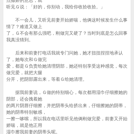
点撒娇的意思，就
听见Ｇ说：「好的，你别动，我给你收拾收拾。」
不一会儿，又听见前妻开始娇喘，他俩这时候发生什么事
情了？难道又做上
了，Ｇ不会有那么强吧，刚做完又硬了？当时到底是怎么回事
我真没猜到。
后来和前妻打电话我就专门问她，她才扭扭捏捏地承认
了，她每次和Ｇ做完
爱，都是Ｇ负责给她清理阴部，她还特别享受这种感觉，每次
做完爱，就把大腿
分开，把阴部露出来，等着Ｇ给她清理。
据我前妻说，Ｇ做的特别细心，每次都用湿巾仔细擦她的
阴部，还会拽着她
的两片阴唇仔细擦，并把阴蒂头给挤出来，仔细擦她的阴蒂，
她的阴蒂特别敏感，
一擦一哆嗦，所以我在电话里听见他俩刚做完爱，前妻又开始
娇喘，就是他正用
湿巾擦我前妻的阴蒂头呢。