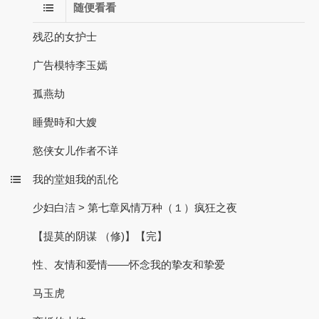
随便看看
残忍的女护士
广告模特李玉嫣
孤燕劫
睡覺時和大嫂
慾侠女儿作者不详
我的堂姐我的乱伦
少妇白洁 > 第七章风情万种（１）疯狂之夜
【提莫的阴谋 （修)】【完】
性、友情和爱情——怀念我的挚友和挚爱
马玉虎