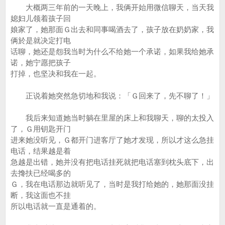
大概两三年前的一天晚上，我俩开始用微信聊天，当天我
媳妇儿领着孩子回
娘家了，她那面Ｇ出去和同事喝酒去了，孩子放在奶奶家，我
俩於是就决定打电
话聊，她还是怨我当时为什么不给她一个承诺，如果我给她承
诺，她宁愿把孩子
打掉，也坚决和我在一起。
正说着她突然急切地和我说：「Ｇ回来了，先不聊了！」
我后来知道她当时躺在里屋的床上和我聊天，聊的太投入
了，Ｇ用钥匙开门
进来她没听见，Ｇ都开门进客厅了她才发现，所以才这么急挂
电话，结果越是着
急越是出错，她并没有把电话挂死就把电话塞到枕头底下，出
去搀扶已经喝多的
Ｇ，我在电话那边就听见了，当时是我打给她的，她那面没挂
断，我这面也不挂
所以电话就一直是通着的。