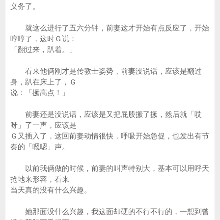
义务了。
就这么进行了五六分钟，前妻这才开始有点反应了，开始
哼哼了，这时Ｇ说：
「翻过来，趴着。」
看来他俩刚才是传教士姿势，前妻没说话，应该是翻过
身，趴在床上了，Ｇ
说：「撅高点！」
前妻还是没说话，应该是又把屁股撅了撅，然后就「哎
呀」了一声，应该是
Ｇ又插入了，这回前妻动情很快，呼吸开始急促，也发出有节
奏的「嗯嗯」声。
以前我俩做的时候，前妻的叫声特别大，基本可以用呼天
抢地来形容，看来
当天真的没有什么兴趣。
她那面没什么兴趣，我这面却硬的不行不行的，一想到曾