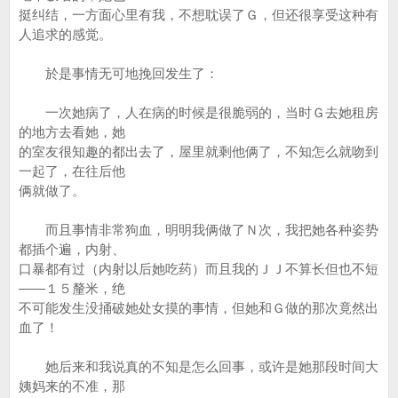
挺纠结，一方面心里有我，不想耽误了Ｇ，但还很享受这种有
人追求的感觉。
於是事情无可地挽回发生了：
一次她病了，人在病的时候是很脆弱的，当时Ｇ去她租房
的地方去看她，她
的室友很知趣的都出去了，屋里就剩他俩了，不知怎么就吻到
一起了，在往后他
俩就做了。
而且事情非常狗血，明明我俩做了Ｎ次，我把她各种姿势
都插个遍，内射、
口暴都有过（内射以后她吃药）而且我的ＪＪ不算长但也不短
——１５釐米，绝
不可能发生没捅破她处女摸的事情，但她和Ｇ做的那次竟然出
血了！
她后来和我说真的不知是怎么回事，或许是她那段时间大
姨妈来的不准，那